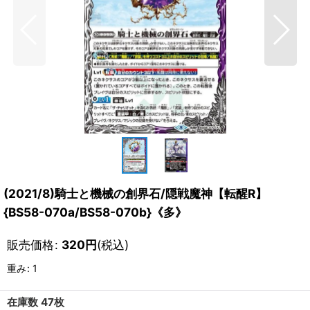
(2021/8)騎士と機械の創界石/隠戦魔神【転醒R】
{BS58-070a/BS58-070b}《多》
販売価格
:
320
円
(税込)
重み
:
1
在庫数 47枚