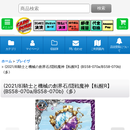
検索
メニュー
カート
店頭受取につい
カテゴリ
マイページ
収録弾
問い合わせ
ご利用案内
て
ホーム
>
ブレイヴ
>
(2021/8)騎士と機械の創界石/隠戦魔神【転醒R】{BS58-070a/BS58-070b}
《多》
(2021/8)騎士と機械の創界石/隠戦魔神【転醒R】
{BS58-070a/BS58-070b}《多》