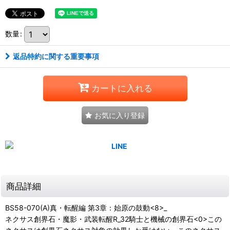
数量
:
返品特約に関する重要事項
カートに入れる
お気に入り登録
商品詳細
BS58-070(A)真・転醒編 第3章：始原の鼓動<8>_
ネクサス創界石・魔影・武装転醒R_32騎士と機械の創界石<0>この