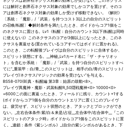
ネクサスは創界石ネクサス対象の効果しか受けない。このネクサス
には解封と創界石ネクサス対象の効果でしかコアを置けず、そのコ
アは創界石ネクサス対象の効果しか受けず移動できない。《解封》
〔系統：「魔影」/「武装」を持つコスト3以上の自分のスピリット
の召喚/転醒〕◆解封条件を満たしたとき、ボイドからコア1個をこ
のネクサスに置ける。Lv1《転醒：自分のカウント3以下(転醒は同時
に使えない)》このネクサスのコアが3個以上になったとき、このネ
クサスを裏返せる(置かれているコアすべてはボイドに置かれる)。
このとき、この転醒後ブレイヴは自分のスピリットに合体するか、
スピリット状態にする。__神秘_Lv1カード名に「ザ・チャリオッ
ト」を含むか系統：「魔影」/「武装」を持つ自分のスピリットすべ
てに“_重装甲：白/青_このスピリットは、相手の白/青のスピリット/
ブレイヴ/ネクサス/マジックの効果を受けない”を与える。
BS58-070(B)真・転醒編 第3章：始原の鼓動<8>_
ブレイヴ異魔神・魔影・武装転醒R_50隠戦魔神<0> 10000<0>
+6000この面に裏返ったとき、フィールドに残り、カウント+1する
(ボイドからコア1個を自分のカウントエリアに置く)このブレイヴ
は、疲労せず、スピリット状態のとき、アタックとブロックができ
ない。_左右合体条件:紫/白＆来是/占征__左合体中/右合体中__『この
スピリットのアタック時』ボイドからコア1個をこのスピリットに置
く。_連鎖：条件《紫シンボル》_(自分の紫シンボルがあるとき、下