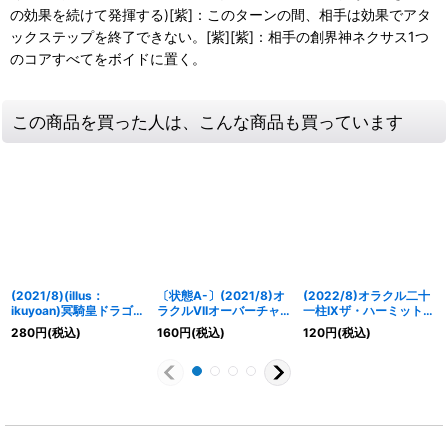
の効果を続けて発揮する)[紫]：このターンの間、相手は効果でアタ
ックステップを終了できない。[紫][紫]：相手の創界神ネクサス1つ
のコアすべてをボイドに置く。
この商品を買った人は、こんな商品も買っています
(2021/8)(illus：
〔状態A-〕(2021/8)オ
(2022/8)オラクル二十
ikuyoan)冥騎皇ドラゴニ
ラクルVIIオーバーチャ
一柱IXザ・ハーミット
ック・アーサー/翼神機
リオット【R】{BS58-
【X】{BS59-X03}
280
円
(税込)
160
円
(税込)
120
円
(税込)
グラン・ウォーデン・ツ
080}《白》
《紫》
ヴァイ【転醒X】
{SD60-TX01a/SD60-
TX01b}《白》