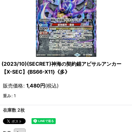
(2023/10)(SECRET)神海の契約錨アビサルアンカー
【X-SEC】{BS66-X11}《多》
販売価格
:
1,480
円
(税込)
重み
:
1
在庫数 2枚