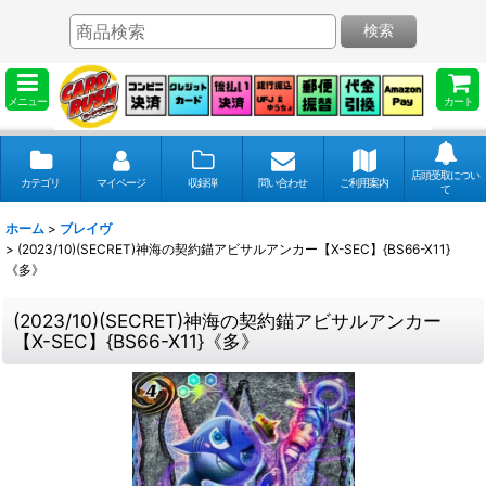
検索
メニュー
カート
店頭受取につい
カテゴリ
マイページ
収録弾
問い合わせ
ご利用案内
て
ホーム
>
ブレイヴ
>
(2023/10)(SECRET)神海の契約錨アビサルアンカー【X-SEC】{BS66-X11}
《多》
(2023/10)(SECRET)神海の契約錨アビサルアンカー
【X-SEC】{BS66-X11}《多》