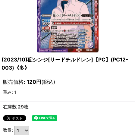
(2023/10)碇シンジ[サードチルドレン]【PC】{PC12-
003}《多》
販売価格
:
120
円
(税込)
重み
:
1
在庫数 29枚
数量
: