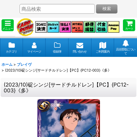
検索
メニュー
カート
店頭受取につい
カテゴリ
マイページ
収録弾
問い合わせ
ご利用案内
て
ホーム
>
ブレイヴ
>
(2023/10)碇シンジ[サードチルドレン]【PC】{PC12-003}《多》
(2023/10)碇シンジ[サードチルドレン]【PC】{PC12-
003}《多》