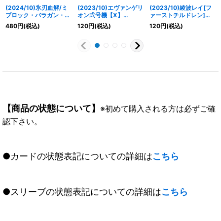
(2024/10)氷刃血解/ミ
(2023/10)エヴァンゲリ
(2023/10)綾波レイ[フ
ブロック・バラガン・オ
オン弐号機【X】
ァーストチルドレン]
リジン(ガレット・レヴ
{PC12-X01}《多》
【PC】{PC12-002}
480
円
(税込)
120
円
(税込)
120
円
(税込)
ォイラスト)【CP】
《多》
{BS55-TCP07}《白》
【商品の状態について】
※初めて購入される方は必ずご確
認下さい。
●カードの状態表記についての詳細は
こちら
●スリーブの状態表記についての詳細は
こちら