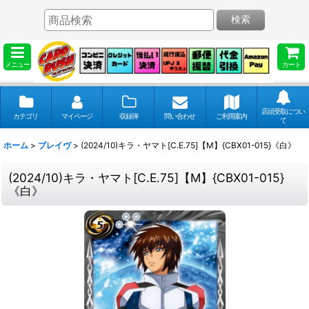
検索
メニュー
カート
店頭受取につい
カテゴリ
マイページ
収録弾
問い合わせ
ご利用案内
て
ホーム
>
ブレイヴ
>
(2024/10)キラ・ヤマト[C.E.75]【M】{CBX01-015}《白》
(2024/10)キラ・ヤマト[C.E.75]【M】{CBX01-015}
《白》