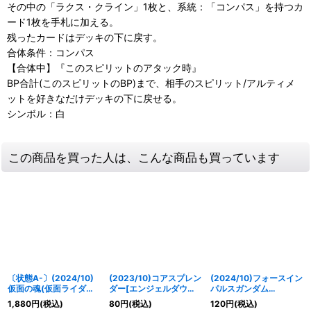
その中の「ラクス・クライン」1枚と、系統：「コンパス」を持つカ
ード1枚を手札に加える。
残ったカードはデッキの下に戻す。
合体条件：コンパス
【合体中】『このスピリットのアタック時』
BP合計(このスピリットのBP)まで、相手のスピリット/アルティメ
ットを好きなだけデッキの下に戻せる。
シンボル：白
この商品を買った人は、こんな商品も買っています
〔状態A-〕(2024/10)
(2023/10)コアスプレン
(2024/10)フォースイン
仮面の魂(仮面ライダー
ダー[エンジェルダウン
パルスガンダム
鎧武)【CP】{CB30-
作戦]【C】{CB29-
SpecII【M】{CBX01-
1,880
円
(税込)
80
円
(税込)
120
円
(税込)
CP04}《多》
009}《白》
008}《白》