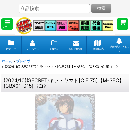
検索
メニュー
カート
店頭受取につい
カテゴリ
マイページ
収録弾
問い合わせ
ご利用案内
て
ホーム
>
ブレイヴ
>
(2024/10)(SECRET)キラ・ヤマト[C.E.75]【M-SEC】{CBX01-015}《白》
(2024/10)(SECRET)キラ・ヤマト[C.E.75]【M-SEC】
{CBX01-015}《白》