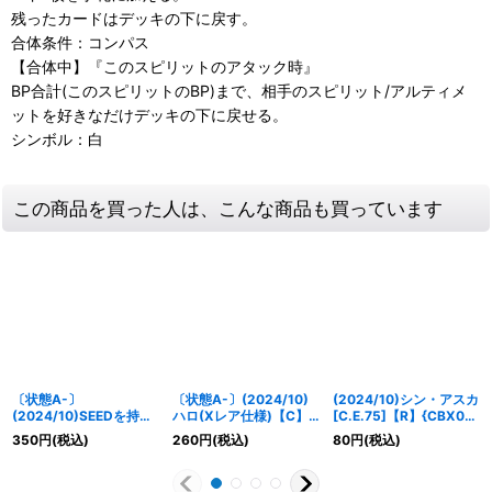
残ったカードはデッキの下に戻す。
合体条件：コンパス
【合体中】『このスピリットのアタック時』
BP合計(このスピリットのBP)まで、相手のスピリット/アルティメ
ットを好きなだけデッキの下に戻せる。
シンボル：白
この商品を買った人は、こんな商品も買っています
〔状態A-〕
〔状態A-〕(2024/10)
(2024/10)シン・アスカ
(2024/10)SEEDを持つ
ハロ(Xレア仕様)【C】
[C.E.75]【R】{CBX01-
者(Xレア仕様)【C】
{SD52-013}《白》
016}《白》
350
円
(税込)
260
円
(税込)
80
円
(税込)
{CB13-076}《白》