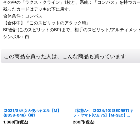
その中の「ラクス・クライン」1枚と、系統：「コンパス」を持つカー
残ったカードはデッキの下に戻す。
合体条件：コンパス
【合体中】『このスピリットのアタック時』
BP合計(このスピリットのBP)まで、相手のスピリット/アルティメ
シンボル：白
この商品を買った人は、こんな商品も買っています
(2021/8)巫女天使ハヤエル【M】
〔状態A-〕(2024/10)(SECRET)キ
{BS58-048}《黄》
ラ・ヤマト[C.E.75]【M-SEC】
{CBX01-015}《白》
1,380
円
(税込)
260
円
(税込)