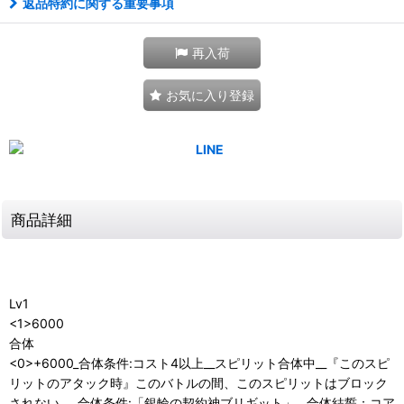
返品特約に関する重要事項
再入荷
お気に入り登録
商品詳細
Lv1
<1>6000
合体
<0>+6000_合体条件:コスト4以上__スピリット合体中__『このスピ
リットのアタック時』このバトルの間、このスピリットはブロック
されない。_合体条件:「銀輪の契約神ブリギット」__合体結誓：コア