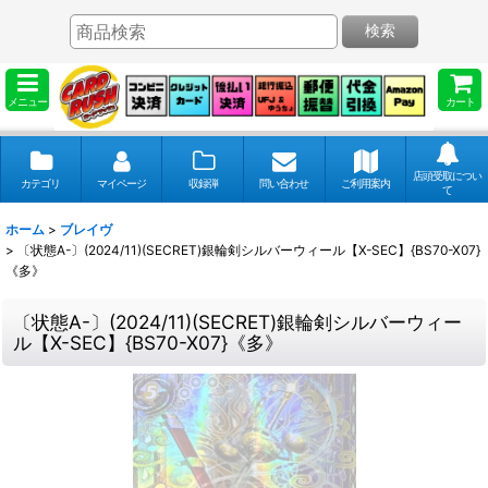
検索
メニュー
カート
店頭受取につい
カテゴリ
マイページ
収録弾
問い合わせ
ご利用案内
て
ホーム
>
ブレイヴ
>
〔状態A-〕(2024/11)(SECRET)銀輪剣シルバーウィール【X-SEC】{BS70-X07}
《多》
〔状態A-〕(2024/11)(SECRET)銀輪剣シルバーウィー
ル【X-SEC】{BS70-X07}《多》