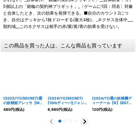
5個以上の「銀輪の契約神ブリギット」_〔ゲームに1回：同名〕対象
と合体したとき、次の効果を発揮できる。■自分のカウント2につ
き、自分はデッキから1枚ドローする(最大4枚)。_ネクサス合体中___
契約域__このネクサスは相手の赤/紫/黄/青の効果を受けない。
この商品を買った人は、こんな商品も買っています
(2025/11)(SECRET)霜
(2024/11)(SECRET)
(2024/11)霜の妖精機デ
の妖精姫アレッサ【M-
[10thディーバ]ジャン
ィーテール【R】{BS70-
SEC】{BS71-035}
ヌ・ドラニエス【M-
047}《白》
480
円
(税込)
6,980
円
(税込)
120
円
(税込)
《白》
SEC】{BSC43-023}
《黄》