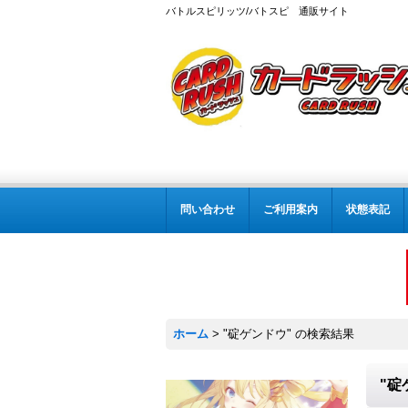
バトルスピリッツ/バトスピ 通販サイト
問い合わせ
ご利用案内
状態表記
ホーム
>
"碇ゲンドウ"
の
検索結果
"碇