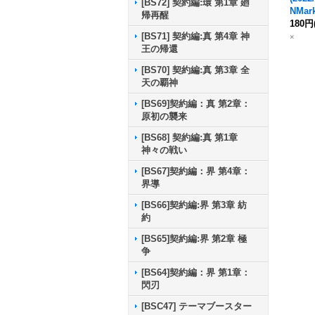
[BS72] 契約編:環 第1章 廻
NMar
帰再醒
【R】{
180円
[BS71] 契約編:真 第4章 神
《多
×
王の帰還
[BS70] 契約編:真 第3章 全
天の覇神
[BS69]契約編：真 第2章：
原初の襲来
[BS68] 契約編:真 第1章
神々の戦い
[BS67]契約編：界 第4章：
界導
[BS66]契約編:界 第3章 紡
約
[BS65]契約編:界 第2章 極
争
[BS64]契約編：界 第1章：
閃刃
[BSC47] テーマブースター