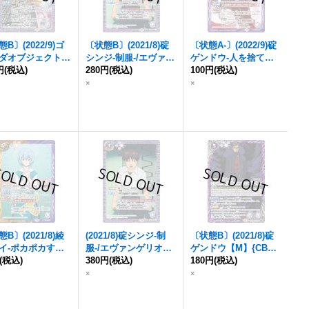
B〕(2022/9)ゴ
〔状態B〕(2021/8)碇
〔状態A-〕(2022/9)
碇
ダオブジェクト
シンジ-制服-/エヴァン
ゲンドウ
-人を捨てた
{CB23-043}
円
(税込)
ゲリオン初号機パイロ
280円
(税込)
もの-【R】{CB23-03
100円
(税込)
》
ット・碇シンジ【転醒
6}《紫》
×
×
R】{CB21-049a/CB21-
049b}《紫》
B〕(2021/8)綾
(2021/8)碇シンジ-制
〔状態B〕(2021/8)
碇
イ-ポカポカする-
服-/エヴァンゲリオン
ゲンドウ
【M】{CB21-
{CB21-X06}
(税込)
初号機パイロット・碇
380円
(税込)
054}《紫》
180円
(税込)
》
シンジ【転醒R】{CB2
×
×
1-049a/CB21-049b}
《紫》