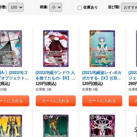
示数
:
画像
:
並び順
:
在庫あり
-〕(2022/9)ゴ
(2022/9)
碇ゲンドウ
-人
(2021/8)綾波レイ-ポカ
(20
ダオブジェクト
を捨てたもの-【R】{C
ポカする-【X】{CB21
ジェ
CB23-043}
(税込)
B23-036}《紫》
120円
(税込)
-X06}《多》
120円
(税込)
043
280
》
10枚
在庫数 1枚
在庫数 6枚
在庫数