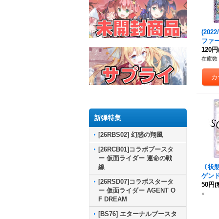
(202
ファー
B23-
120円
在庫数 
新弾特集
[26RBS02] 幻惑の翔風
[26RCB01]コラボブースタ
ー 仮面ライダー 運命の戦
線
〔状態B
ゲン
[26RSD07]コラボスタータ
もの-【
50円
(
ー 仮面ライダー AGENT O
6}《
×
F DREAM
[BS76] エターナルブースタ