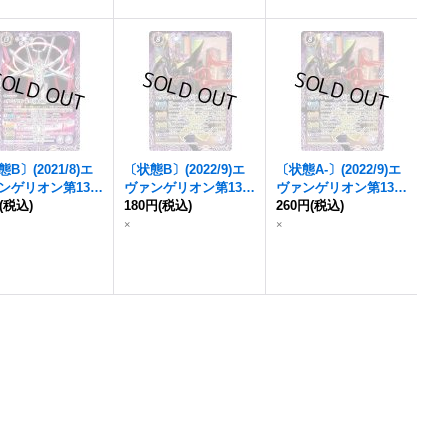
B〕(2021/8)エ
〔状態B〕(2022/9)エ
〔状態A-〕(2022/9)エ
ンゲリオン第13号
ヴァンゲリオン第13号
ヴァンゲリオン第13号
似シン化第3+形
(税込)
機-ロンギヌスの槍-
180円
(税込)
機-ロンギヌスの槍-
260円
(税込)
定)【R】{CB21-0
【X】{CB23-X04}
【X】{CB23-X04}
×
×
}《紫》
《紫》
《紫》