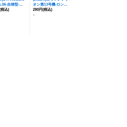
k.06-自律型-
オン第13号機-ロンギ
CB23-013}
(税込)
ヌスの槍-【X】{CB23
280円
(税込)
》
-X04}《紫》
×