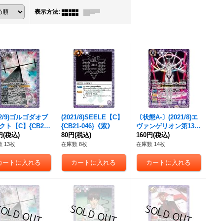
表示方法
:
22/9)ゴルゴダオブ
(2021/8)SEELE【C】
〔状態A-〕(2021/8)エ
クト【C】{CB23-
{CB21-046}《紫》
ヴァンゲリオン第13号
}《紫》
円
(税込)
80円
(税込)
機疑似シン化第3+形
160円
(税込)
態(推定)【R】{CB21-0
 13枚
在庫数 8枚
在庫数 14枚
23}《紫》