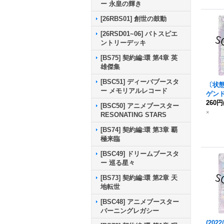
ー 永皇の輝き
[26RBS01] 創世の鼓動
[26RSD01~06] バトスピエ
ントリーデッキ
[BS75] 契約編:環 第4章 英
雄傑集
[BSC51] ディーバブースタ
〔状態A
ー メモリアルレコード
ゲン
054
260円
[BSC50] アニメブースター
×
RESONATING STARS
[BS74] 契約編:環 第3章 覇
極来臨
[BSC49] ドリームブースタ
ー 巡る星々
[BS73] 契約編:環 第2章 天
地転世
[BSC48] アニメブースター
バーニングレガシー
(202