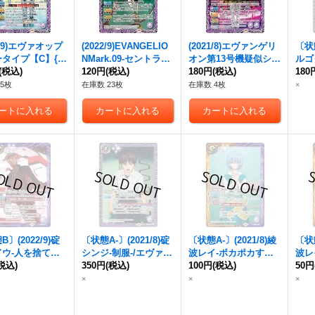
2/9)エヴァオップ
(2022/9)EVANGELIO
(2021/8)エヴァンゲリ
〔状態
タイプ【C】{C
NMark.09-セントラル
オン第13号機疑似シン
ルゴ
022}《紫》
(税込)
ドグマ降下-【R】{CB
120円
(税込)
化第3+形態(推定)
180円
(税込)
【C】
180
23-014}《紫》
【R】{CB21-023}
《紫
5枚
在庫数 23枚
在庫数 4枚
×
《紫》
〕(2022/9)
碇
〔状態A-〕(2021/8)碇
〔状態A-〕(2021/8)綾
〔状態
ドウ
-人を捨てた
シンジ-制服-/エヴァン
波レイ-ポカポカする-
波レ
R】{CB23-03
税込)
ゲリオン初号機パイロ
350円
(税込)
【X】{CB21-X06}
100円
(税込)
【X】
50円
紫》
ット・碇シンジ【転醒
《多》
《多
×
×
×
R】{CB21-049a/CB21-
049b}《紫》