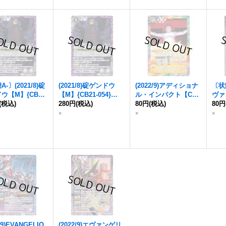
-〕(2021/8)
碇
(2021/8)
碇ゲンドウ
(2022/9)アディショナ
〔状態
ドウ
【M】{CB21-
【M】{CB21-054}
ル・インパクト【C】
ヴァ
}《紫》
(税込)
《紫》
280円
(税込)
{CB23-062}《多》
80円
(税込)
機疑
80円
態(推
×
×
×
23
2/9)EVANGELIO
(2022/9)エヴァンゲリ