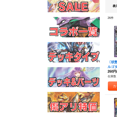
表
26
件
〔状態A
ルゴ
【C】{
260円
《紫
在庫数 