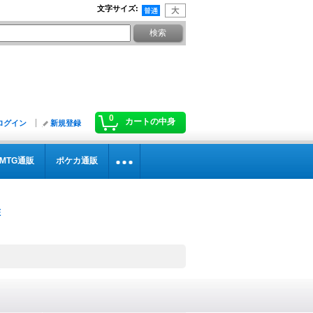
文字サイズ
:
0
カートの中身
ログイン
新規登録
MTG通販
ポケカ通販