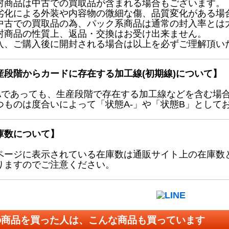
封商品は中古での買取品が含まれる場合もございます。
劣化による外装や内容物の微細な傷、品質変化がある場
中古での買取品の為、パック系商品は通常の封入率とは
封商品の性質上、返品・交換はお受け出来ません。
入、ご購入後に開封される場合は以上を必ずご理解頂い
産段階からカードに存在する加工線(初期線)について】
Aであっても、生産段階で存在する加工線などを含む場
つものは度合いによって「状態A-」や「状態B」として
庫数について】
ページに表示されている在庫数は通販サイト上の在庫数
りますのでご注意ください。
の商品を買った人は、こんな商品も買っています