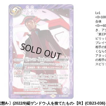
Lv1
<0>100
合体
<0>+
き、ア
「第13
ピリッ
ブレイ
相手の
くなら
アタッ
の相手
スピリ
態A-〕(2022/9)碇ゲンドウ-人を捨てたもの-【R】{CB23-036