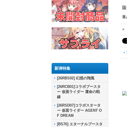
販
重
×
新弾特集
[26RBS02] 幻惑の翔風
[26RCB01]コラボブースタ
ー 仮面ライダー 運命の戦
線
[26RSD07]コラボスタータ
ー 仮面ライダー AGENT O
F DREAM
[BS76] エターナルブースタ