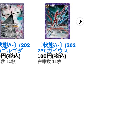
態A-〕(202
〔状態A-〕(202
〔状態A-〕(202
〔
9)ゴルゴダオ
2/9)ガイウスの
1/8)碇ユイ【X
2
ジェクト
0円
(税込)
槍【M】{CB23-
100円
(税込)
X】{CB21-XX0
420円
(税込)
u
6
】{CB23-04
035}《紫》
1}《紫》
【
数 10枚
在庫数 11枚
在庫数 15枚
在
}《紫》
2