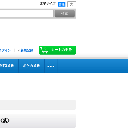
文字サイズ
:
0
カートの中身
ログイン
新規登録
MTG通販
ポケカ通販
}《紫》