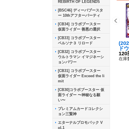
REBIRTH OF LEGENDS
[BSC46] ディーバブースタ
ー 10thアフターパーティ
[CB34] コラボブースター
仮面ライダー 善悪の選択
[CB33] コラボブースター
(20
ペルソナ３ リロード
ドウ
[CB32] コラボブースター
もの
120
ウルトラマン イマジネーシ
23-
在庫数
ョンパワー
[CB31] コラボブースター
仮面ライダー Exceed the li
mit
[CB30]コラボブースター 仮
面ライダー 〜神秘なる願
い〜
プレミアムカードコレクシ
ョン三賢神
エターナルプロモパック V
ol.1