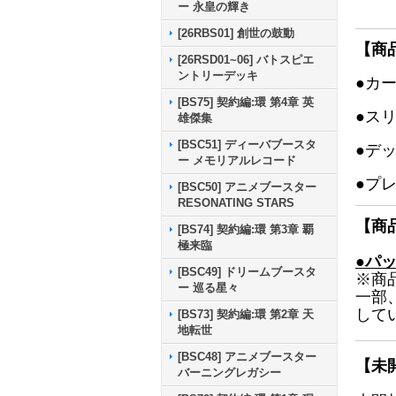
ー 永皇の輝き
[26RBS01] 創世の鼓動
【商
[26RSD01~06] バトスピエ
ントリーデッキ
●カ
[BS75] 契約編:環 第4章 英
●ス
雄傑集
[BSC51] ディーバブースタ
●デ
ー メモリアルレコード
●プ
[BSC50] アニメブースター
RESONATING STARS
【商
[BS74] 契約編:環 第3章 覇
極来臨
●パ
[BSC49] ドリームブースタ
※商
ー 巡る星々
一部
して
[BS73] 契約編:環 第2章 天
地転世
[BSC48] アニメブースター
【未
バーニングレガシー