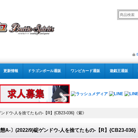
更新情報
ドラゴンボール通販
ワンピカード通販
遊戯王通販
碇ゲンドウ-人を捨てたもの-【R】{CB23-036}《紫》
態A-〕(2022/9)碇ゲンドウ-人を捨てたもの-【R】{CB23-036