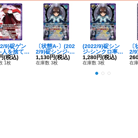
22/9)碇ゲン
〔状態A-〕(202
(2022/9)碇シン
〔状
-人を捨てた
2/9)碇シンジ-シ
ジ-シンクロ率∞
2/
-【R】{CB
円
(税込)
ンクロ率∞-
1,130円
(税込)
-【X】{CB23-X
1,280円
(税込)
ブ
26
036}《紫》
【X】{CB23-X0
05}《紫》
【C
 1枚
在庫数 3枚
在庫数 3枚
在庫
5}《紫》
3