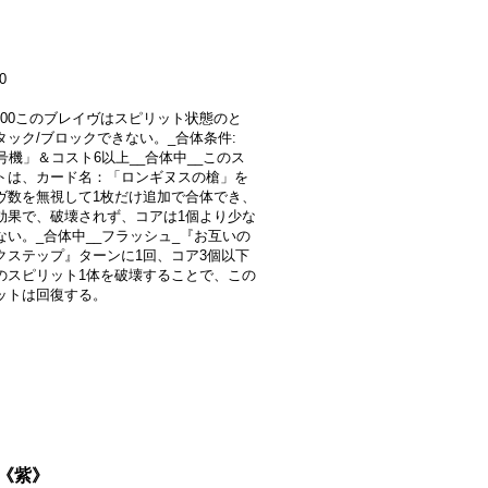
0
6000このブレイヴはスピリット状態のと
タック/ブロックできない。_合体条件:
号機」＆コスト6以上__合体中__このス
トは、カード名：「ロンギヌスの槍」を
ヴ数を無視して1枚だけ追加で合体でき、
効果で、破壊されず、コアは1個より少な
ない。_合体中__フラッシュ_『お互いの
クステップ』ターンに1回、コア3個以下
のスピリット1体を破壊することで、この
ットは回復する。
}《紫》