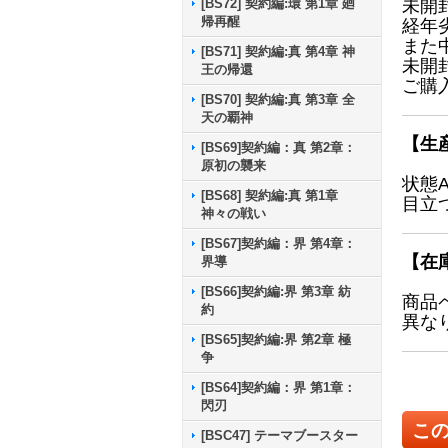
[BS72] 契約編:環 第1章 廻
未開
帰再醒
経年
また
[BS71] 契約編:真 第4章 神
未開
王の帰還
ご購
[BS70] 契約編:真 第3章 全
天の覇神
【生
[BS69]契約編：真 第2章：
原初の襲来
状態
[BS68] 契約編:真 第1章
目立
神々の戦い
[BS67]契約編：界 第4章：
【在
界導
[BS66]契約編:界 第3章 紡
商品
約
異な
[BS65]契約編:界 第2章 極
争
[BS64]契約編：界 第1章：
閃刃
こ
[BSC47] テーマブースター