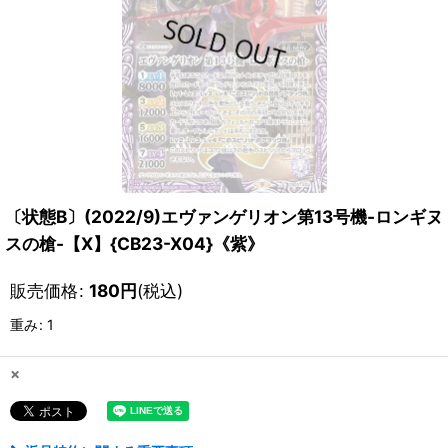
〔状態B〕(2022/9)エヴァンゲリオン第13号機-ロンギヌ
スの槍-【X】{CB23-X04}《紫》
販売価格
:
180
円
(税込)
重み
:
1
×