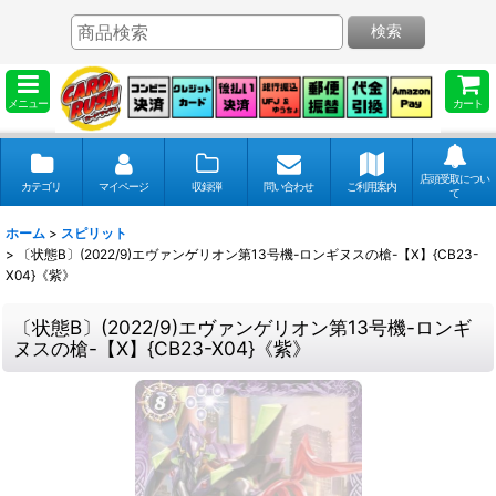
検索
メニュー
カート
店頭受取につい
カテゴリ
マイページ
収録弾
問い合わせ
ご利用案内
て
ホーム
>
スピリット
>
〔状態B〕(2022/9)エヴァンゲリオン第13号機-ロンギヌスの槍-【X】{CB23-
X04}《紫》
〔状態B〕(2022/9)エヴァンゲリオン第13号機-ロンギ
ヌスの槍-【X】{CB23-X04}《紫》