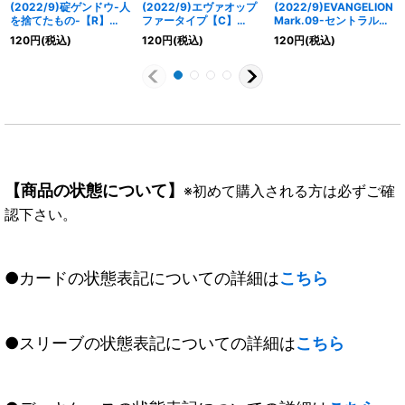
(2022/9)碇ゲンドウ-人
(2022/9)エヴァオップ
(2022/9)EVANGELION
を捨てたもの-【R】
ファータイプ【C】
Mark.09-セントラルド
{CB23-036}《紫》
{CB23-022}《紫》
グマ降下-【R】{CB23-
120
円
(税込)
120
円
(税込)
120
円
(税込)
014}《紫》
【商品の状態について】
※初めて購入される方は必ずご確
認下さい。
●カードの状態表記についての詳細は
こちら
●スリーブの状態表記についての詳細は
こちら