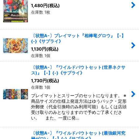
1,480
円
(税込)
在庫数 1枚
〔状態A-〕プレイマット『相棒竜グロウ』【-】
{-}《サプライ》
1,130
円
(税込)
在庫数 1個
〔状態A-〕『ワイルドバウトセット(世界ネクサ
ス)』【-】{-}《サプライ》
1,730
円
(税込)
在庫数 1個
プレイマットとスリーブのセットになります。 ※
商品サイズの仕様上発送方法はゆうパック・定形
外郵便（代金引換時のみ利用可能）もしくは店頭
受け取りのみとなりますので予めご了承くださ
い。 また、一度に発…
〔状態A-〕『ワイルドバウトセット(最強銀河究
極ゼロ)』【-】{-}《サプライ》