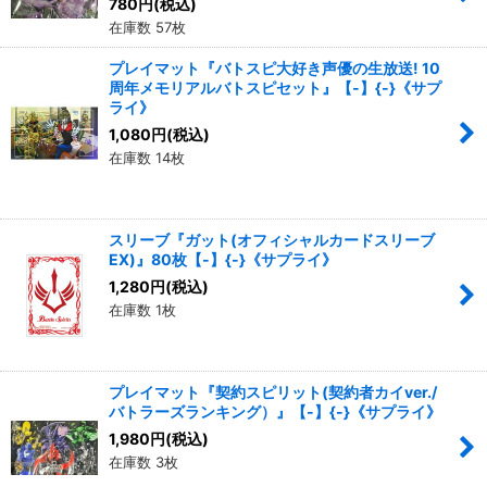
780
円
(税込)
在庫数 57枚
プレイマット『バトスピ大好き声優の生放送! 10
周年メモリアルバトスピセット』【-】{-}《サプ
ライ》
1,080
円
(税込)
在庫数 14枚
スリーブ『ガット(オフィシャルカードスリーブ
EX)』80枚【-】{-}《サプライ》
1,280
円
(税込)
在庫数 1枚
プレイマット『契約スピリット(契約者カイver./
バトラーズランキング）』【-】{-}《サプライ》
1,980
円
(税込)
在庫数 3枚