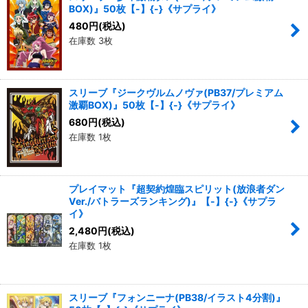
BOX)』50枚【-】{-}《サプライ》
480
円
(税込)
在庫数 3枚
スリーブ『ジークヴルムノヴァ(PB37/プレミアム
激覇BOX)』50枚【-】{-}《サプライ》
680
円
(税込)
在庫数 1枚
プレイマット『超契約煌臨スピリット(放浪者ダン
Ver./バトラーズランキング)』【-】{-}《サプラ
イ》
2,480
円
(税込)
在庫数 1枚
スリーブ『フォンニーナ(PB38/イラスト4分割)』