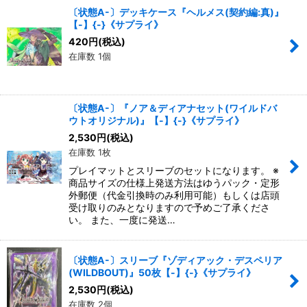
〔状態A-〕デッキケース『ヘルメス(契約編:真)』
【-】{-}《サプライ》
420
円
(税込)
在庫数 1個
〔状態A-〕『ノア＆ディアナセット(ワイルドバ
ウトオリジナル)』【-】{-}《サプライ》
2,530
円
(税込)
在庫数 1枚
プレイマットとスリーブのセットになります。 ※
商品サイズの仕様上発送方法はゆうパック・定形
外郵便（代金引換時のみ利用可能）もしくは店頭
受け取りのみとなりますので予めご了承くださ
い。 また、一度に発送…
〔状態A-〕スリーブ『ゾディアック・デスペリア
(WILDBOUT)』50枚【-】{-}《サプライ》
2,530
円
(税込)
在庫数 2個