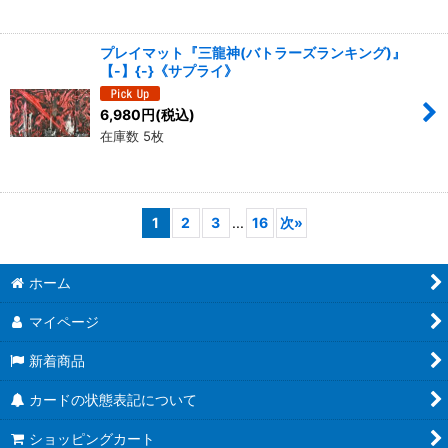
プレイマット『三龍神(バトラーズランキング)』
【-】{-}《サプライ》
6,980
円
(税込)
在庫数 5枚
1
2
3
...
16
次
»
ホーム
マイページ
新着商品
カードの状態表記について
ショッピングカート