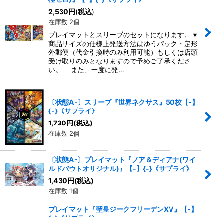
2,530
円
(税込)
在庫数 2個
プレイマットとスリーブのセットになります。 ※
商品サイズの仕様上発送方法はゆうパック・定形
外郵便（代金引換時のみ利用可能）もしくは店頭
受け取りのみとなりますので予めご了承くださ
い。 また、一度に発…
〔状態A-〕スリーブ『世界ネクサス』50枚【-】
{-}《サプライ》
1,730
円
(税込)
在庫数 2個
〔状態A-〕プレイマット『ノア＆ディアナ(ワイ
ルドバウトオリジナル)』【-】{-}《サプライ》
1,430
円
(税込)
在庫数 1個
プレイマット『聖皇ジークフリーデンXV』【-】