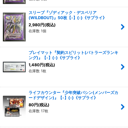
スリーブ『ゾディアック・デスペリア
(WILDBOUT)』50枚【-】{-}《サプライ》
2,980
円
(税込)
在庫数 1個
プレイマット『契約スピリット(バトラーズランキ
ング)』【-】{-}《サプライ》
1,480
円
(税込)
在庫数 1枚
ライフカウンター『少年突破バシン(メンバーズカ
ードデザイン)』【-】{-}《サプライ》
80
円
(税込)
在庫数 17枚