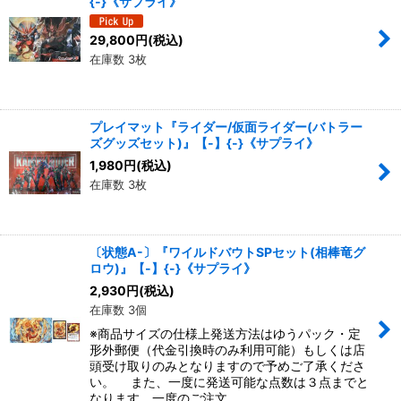
{-}《サプライ》
29,800
円
(税込)
在庫数 3枚
プレイマット『ライダー/仮面ライダー(バトラー
ズグッズセット)』【-】{-}《サプライ》
1,980
円
(税込)
在庫数 3枚
〔状態A-〕『ワイルドバウトSPセット(相棒竜グ
ロウ)』【-】{-}《サプライ》
2,930
円
(税込)
在庫数 3個
※商品サイズの仕様上発送方法はゆうパック・定
形外郵便（代金引換時のみ利用可能）もしくは店
頭受け取りのみとなりますので予めご了承くださ
い。 また、一度に発送可能な点数は３点までと
なります。一度のご注文…