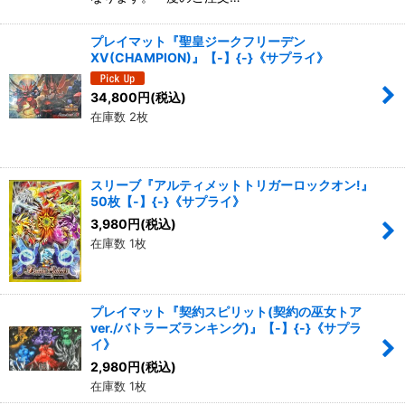
プレイマット『聖皇ジークフリーデン
XV(CHAMPION)』【-】{-}《サプライ》
34,800
円
(税込)
在庫数 2枚
スリーブ『アルティメットトリガーロックオン!』
50枚【-】{-}《サプライ》
3,980
円
(税込)
在庫数 1枚
プレイマット『契約スピリット(契約の巫女トア
ver./バトラーズランキング)』【-】{-}《サプラ
イ》
2,980
円
(税込)
在庫数 1枚