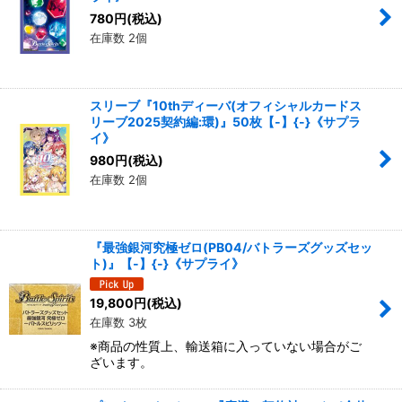
780
円
(税込)
在庫数 2個
スリーブ『10thディーバ(オフィシャルカードス
リーブ2025契約編:環)』50枚【-】{-}《サプラ
イ》
980
円
(税込)
在庫数 2個
『最強銀河究極ゼロ(PB04/バトラーズグッズセッ
ト)』【-】{-}《サプライ》
19,800
円
(税込)
在庫数 3枚
※商品の性質上、輸送箱に入っていない場合がご
ざいます。