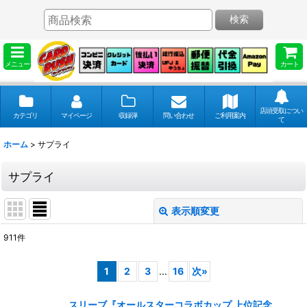
検索
メニュー
カート
店頭受取につい
カテゴリ
マイページ
収録弾
問い合わせ
ご利用案内
て
ホーム
>
サプライ
サプライ
表示順変更
閉じる
911
件
表示数
:
1
2
3
...
16
次
»
並び順
:
スリーブ『オールスターコラボカップ 上位記念