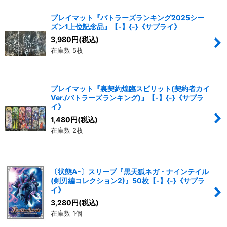
プレイマット『バトラーズランキング2025シー
ズン1上位記念品』【-】{-}《サプライ》
3,980
円
(税込)
在庫数 5枚
プレイマット『裏契約煌臨スピリット(契約者カイ
Ver./バトラーズランキング)』【-】{-}《サプラ
イ》
1,480
円
(税込)
在庫数 2枚
〔状態A-〕スリーブ『黒天狐ネガ・ナインテイル
(剣刃編コレクション2)』50枚【-】{-}《サプラ
イ》
3,280
円
(税込)
在庫数 1個