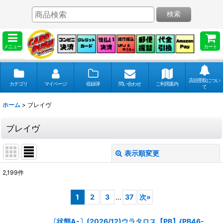
検索
メニュー
カート
店頭受取につい
カテゴリ
マイページ
収録弾
問い合わせ
ご利用案内
て
ホーム
>
ブレイヴ
ブレイヴ
表示順変更
閉じる
2,199
件
表示数
:
1
2
3
...
37
次
»
並び順
:
〔状態A-〕(2026/12)ウラタロス【PB】{PB46-