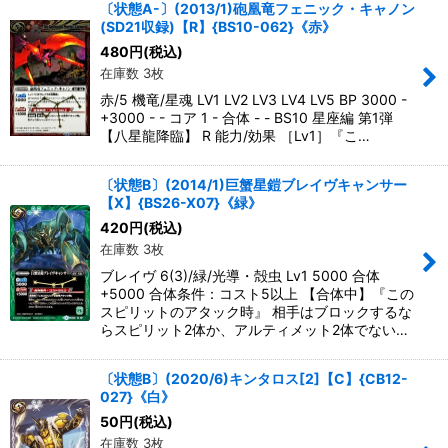
〔状態A-〕(2013/1)砲凰竜フェニック・キャノン
(SD21収録)【R】{BS10-062}《赤》
480
円
(税込)
在庫数 3枚
赤/5 機竜/星魂 LV1 LV2 LV3 LV4 LV5 BP 3000 -
+3000 - - コア 1 - 合体 - - BS10 星座編 第1弾
【八星龍降臨】 R 能力/効果 ［Lv1］『こ…
〔状態B〕(2014/1)巨蟹星鎧ブレイヴキャンサー
【X】{BS26-X07}《緑》
420
円
(税込)
在庫数 3枚
ブレイヴ 6(3)/緑/光導・殻虫 Lv1 5000 合体
+5000 合体条件：コスト5以上 【合体中】『この
スピリットのアタック時』 相手はブロックするな
らスピリット2体か、アルティメット2体でない…
〔状態B〕(2020/6)キンタロス[2]【C】{CB12-
027}《白》
50
円
(税込)
在庫数 3枚