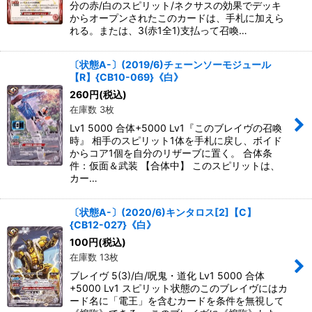
分の赤/白のスピリット/ネクサスの効果でデッキ
からオープンされたこのカードは、手札に加えら
れる。または、3(赤1全1)支払って召喚…
〔状態A-〕(2019/6)チェーンソーモジュール
【R】{CB10-069}《白》
260
円
(税込)
在庫数 3枚
Lv1 5000 合体+5000 Lv1『このブレイヴの召喚
時』 相手のスピリット1体を手札に戻し、ボイド
からコア1個を自分のリザーブに置く。 合体条
件：仮面＆武装 【合体中】 このスピリットは、
カー…
〔状態A-〕(2020/6)キンタロス[2]【C】
{CB12-027}《白》
100
円
(税込)
在庫数 13枚
ブレイヴ 5(3)/白/呪鬼・道化 Lv1 5000 合体
+5000 Lv1 スピリット状態のこのブレイヴにはカ
ード名に「電王」を含むカードを条件を無視して