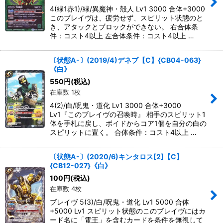
4(緑1赤1)/緑/異魔神・殻人 Lv1 3000 合体+3000
このブレイヴは、疲労せず、スピリット状態のと
き、アタックとブロックができない。 右合体条
件：コスト4以上 左合体条件：コスト4以上 …
〔状態A-〕(2019/4)デネブ【C】{CB04-063}
《白》
550
円
(税込)
在庫数 1枚
4(2)/白/呪鬼・道化 Lv1 3000 合体+3000
Lv1『このブレイヴの召喚時』 相手のスピリット1
体を手札に戻し、ボイドからコア1個を自分の白の
スピリットに置く。 合体条件：コスト4以上 …
〔状態A-〕(2020/6)キンタロス[2]【C】
{CB12-027}《白》
100
円
(税込)
在庫数 4枚
ブレイヴ 5(3)/白/呪鬼・道化 Lv1 5000 合体
+5000 Lv1 スピリット状態のこのブレイヴにはカ
ード名に「電王」を含むカードを条件を無視して