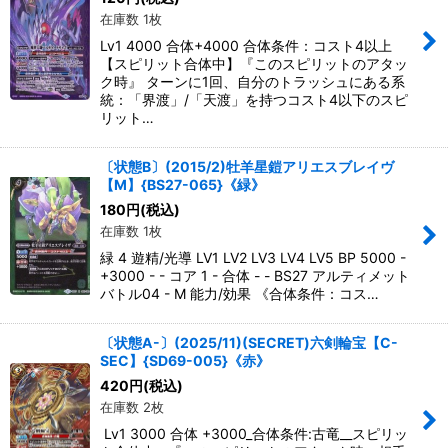
在庫数 1枚
Lv1 4000 合体+4000 合体条件：コスト4以上
【スピリット合体中】『このスピリットのアタッ
ク時』 ターンに1回、自分のトラッシュにある系
統：「界渡」/「天渡」を持つコスト4以下のスピ
リット…
〔状態B〕(2015/2)牡羊星鎧アリエスブレイヴ
【M】{BS27-065}《緑》
180
円
(税込)
在庫数 1枚
緑 4 遊精/光導 LV1 LV2 LV3 LV4 LV5 BP 5000 -
+3000 - - コア 1 - 合体 - - BS27 アルティメット
バトル04 - M 能力/効果 《合体条件：コス…
〔状態A-〕(2025/11)(SECRET)六剣輪宝【C-
SEC】{SD69-005}《赤》
420
円
(税込)
在庫数 2枚
Lv1 3000 合体 +3000_合体条件:古竜__スピリッ