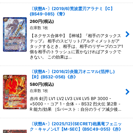
〔状態A-〕(2019/6)荒波霊刃アラナミ【C】
{BS49-085}《青》
260
円
(税込)
在庫数 1枚
【ネクサス合体中】【神域】『相手のアタックス
テップ』 相手のスピリット/アルティメットがア
タックするとき、相手は、相手のリザーブのコア1
個を相手のトラッシュに置かなければアタックで
きない。 この効果は…
〔状態A-〕(2016/2)炎龍刀オニマル(箔押し)
【R】{BS32-056}《赤》
580
円
(税込)
在庫数 1枚
赤/6 剣刃 LV1 LV2 LV3 LV4 LV5 BP 3000 -
+5000 - - コア 1 - 合体 - - BS32 烈火伝 第2章 -
R 能力/効果 ［Sバースト：自分のライフ減少後…
〔状態A-〕(2025/12)(SECRET)砲凰竜フェニッ
ク・キャノンLT【M-SEC】{BSC49-055}《赤》