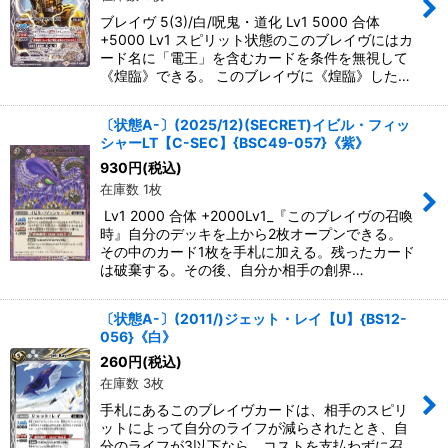
ブレイヴ 5(3)/白/呪鬼・道化 Lv1 5000 合体
+5000 Lv1 スピリット状態のこのブレイヴにはカ
ード名に「電王」を含むカードを条件を無視して
《煌臨》できる。 このブレイヴに《煌臨》した…
〔状態A-〕(2025/12)(SECRET)イビル・フィッ
シャーLT【C-SEC】{BSC49-057}《紫》
930
円
(税込)
在庫数 1枚
Lv1 2000 合体 +2000Lv1_『このブレイヴの召喚
時』自分のデッキを上から2枚オープンできる。
その中のカード1枚を手札に加える。残ったカード
は破棄する。その後、自分か相手の創界…
〔状態A-〕(2011/)ジェット・レイ【U】{BS12-
056}《白》
260
円
(税込)
在庫数 3枚
手札にあるこのブレイヴカードは、相手のスピリ
ットによって自分のライフが減らされたとき、自
分のライフが3以下なら、コストを支払わずに召