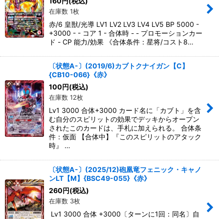
160
円
(税込)
在庫数 1枚
赤/6 皇獣/光導 LV1 LV2 LV3 LV4 LV5 BP 5000 -
+3000 - - コア 1 - 合体時 - - プロモーションカー
ド - CP 能力/効果 《合体条件：星将/コスト8…
〔状態A-〕(2019/6)カブトクナイガン【C】
{CB10-066}《赤》
100
円
(税込)
在庫数 12枚
Lv1 3000 合体+3000 カード名に「カブト」を含
む自分のスピリットの効果でデッキからオープン
されたこのカードは、手札に加えられる。 合体条
件：仮面 【合体中】『このスピリットのアタック
時』 …
〔状態A-〕(2025/12)砲凰竜フェニック・キャノ
ンLT【M】{BSC49-055}《赤》
260
円
(税込)
在庫数 3枚
Lv1 3000 合体 +3000〔ターンに1回：同名〕自