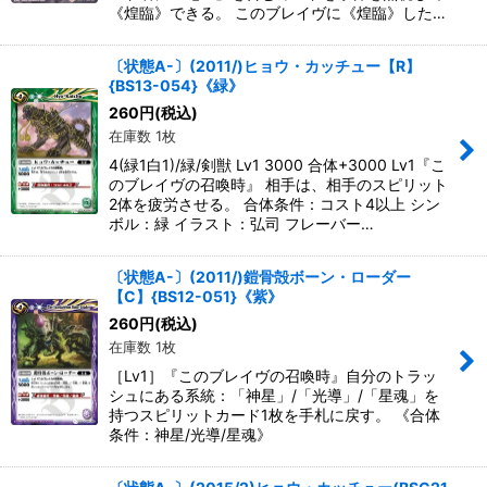
《煌臨》できる。 このブレイヴに《煌臨》した…
〔状態A-〕(2011/)ヒョウ・カッチュー【R】
{BS13-054}《緑》
260
円
(税込)
在庫数 1枚
4(緑1白1)/緑/剣獣 Lv1 3000 合体+3000 Lv1『こ
のブレイヴの召喚時』 相手は、相手のスピリット
2体を疲労させる。 合体条件：コスト4以上 シン
ボル：緑 イラスト：弘司 フレーバー…
〔状態A-〕(2011/)鎧骨殻ボーン・ローダー
【C】{BS12-051}《紫》
260
円
(税込)
在庫数 1枚
［Lv1］『このブレイヴの召喚時』自分のトラッ
シュにある系統：「神星」/「光導」/「星魂」を
持つスピリットカード1枚を手札に戻す。 《合体
条件：神星/光導/星魂》