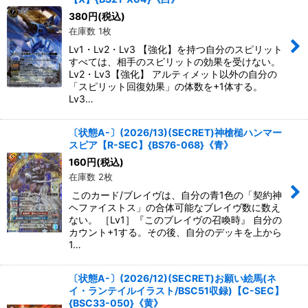
380
円
(税込)
在庫数 1枚
Lv1・Lv2・Lv3 【強化】を持つ自分のスピリット
すべては、相手のスピリットの効果を受けない。
Lv2・Lv3【強化】 アルティメット以外の自分の
「スピリット回復効果」の体数を+1体する。
Lv3…
〔状態A-〕(2026/13)(SECRET)神槍槌ハンマー
スピア【R-SEC】{BS76-068}《青》
160
円
(税込)
在庫数 2枚
このカード/ブレイヴは、自分の青1色の「契約神
ヘファイストス」の合体可能なブレイヴ数に数え
ない。 ［Lv1］『このブレイヴの召喚時』 自分の
カウント+1する。その後、自分のデッキを上から
1…
〔状態A-〕(2026/12)(SECRET)お願い絵馬(ネ
イ・ランテイルイラスト/BSC51収録)【C-SEC】
{BSC33-050}《黄》