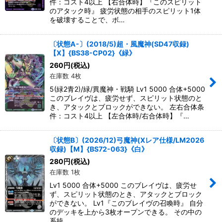
件：コスト4以上 【右合体時】『このスピリット
のアタック時』 疲労状態の相手のスピリット1体
を破壊することで、ボ…
〔状態A-〕(2018/5)超・風魔神(SD47収録)
【X】{BS38-CP02}《緑》
260
円
(税込)
在庫数 4枚
5(緑2青2)/緑/異魔神・戦騎 Lv1 5000 合体+5000
このブレイヴは、疲労せず、スピリット状態のと
き、アタックとブロックができない。 左右合体条
件：コスト4以上 【左合体時/右合体時】『…
〔状態B〕(2026/12)弓魔神(Xレア仕様/LM2026
収録)【M】{BS72-063}《白》
280
円
(税込)
在庫数 1枚
Lv1 5000 合体+5000 このブレイヴは、疲労せ
ず、スピリット状態のとき、アタックとブロック
ができない。 Lv1『このブレイヴの召喚時』 自分
のデッキを上から3枚オープンできる。 その中の
系統…