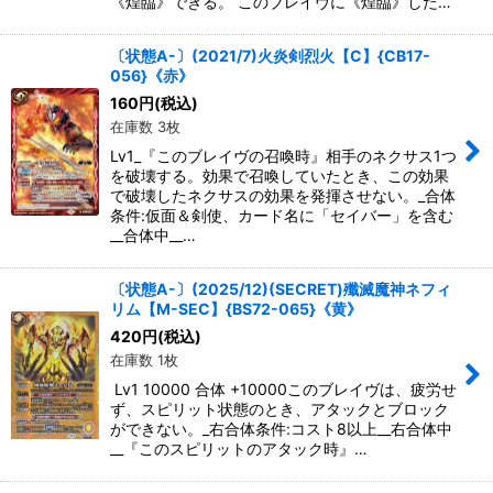
《煌臨》できる。 このブレイヴに《煌臨》した…
〔状態A-〕(2021/7)火炎剣烈火【C】{CB17-
056}《赤》
160
円
(税込)
在庫数 3枚
Lv1_『このブレイヴの召喚時』相手のネクサス1つ
を破壊する。効果で召喚していたとき、この効果
で破壊したネクサスの効果を発揮させない。_合体
条件:仮面＆剣使、カード名に「セイバー」を含む
__合体中__…
〔状態A-〕(2025/12)(SECRET)殲滅魔神ネフィ
リム【M-SEC】{BS72-065}《黄》
420
円
(税込)
在庫数 1枚
Lv1 10000 合体 +10000このブレイヴは、疲労せ
ず、スピリット状態のとき、アタックとブロック
ができない。_右合体条件:コスト8以上__右合体中
__『このスピリットのアタック時』…