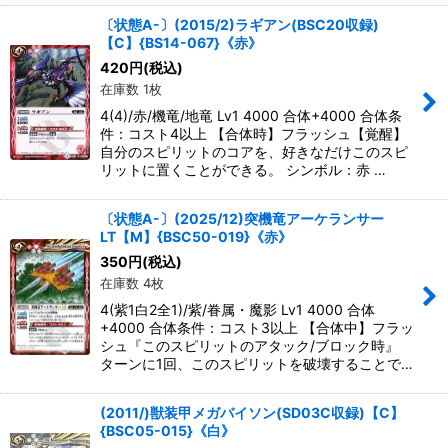
〔状態A-〕(2015/2)ラギアン(BSC20収録)
【C】{BS14-067}《赤》
420
円
(税込)
在庫数 1枚
4(4)/赤/機竜/地竜 Lv1 4000 合体+4000 合体条
件：コスト4以上 【合体時】フラッシュ【覚醒】
自分のスピリットのコアを、好きなだけこのスピ
リットに置くことができる。 シンボル：赤 …
〔状態A-〕(2025/12)突機竜アーケランサー
LT【M】{BSC50-019}《赤》
350
円
(税込)
在庫数 4枚
4(紫1白2全1)/紫/眷属・魔影 Lv1 4000 合体
+4000 合体条件：コスト3以上 【合体中】フラッ
シュ『このスピリットのアタック/ブロック時』
ターンに1回、このスピリットを破壊することで…
(2011/)獣装甲メガバイソン(SD03C収録)【C】
{BSC05-015}《白》