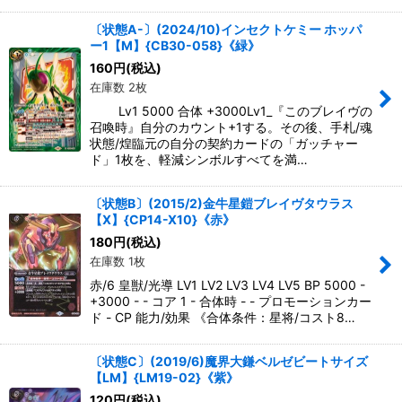
〔状態A-〕(2024/10)インセクトケミー ホッパ
ー1【M】{CB30-058}《緑》
160
円
(税込)
在庫数 2枚
Lv1 5000 合体 +3000Lv1_『このブレイヴの
召喚時』自分のカウント+1する。その後、手札/魂
状態/煌臨元の自分の契約カードの「ガッチャー
ド」1枚を、軽減シンボルすべてを満…
〔状態B〕(2015/2)金牛星鎧ブレイヴタウラス
【X】{CP14-X10}《赤》
180
円
(税込)
在庫数 1枚
赤/6 皇獣/光導 LV1 LV2 LV3 LV4 LV5 BP 5000 -
+3000 - - コア 1 - 合体時 - - プロモーションカー
ド - CP 能力/効果 《合体条件：星将/コスト8…
〔状態C〕(2019/6)魔界大鎌ベルゼビートサイズ
【LM】{LM19-02}《紫》
120
円
(税込)