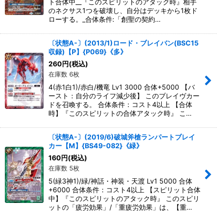
ト合体中__『このスピリットのアタック時』相手
のネクサス1つを破壊し、自分はデッキから1枚ド
ローする。_合体条件:「創聖の契約…
〔状態A-〕(2013/1)ロード・ブレイバン(BSC15
収録)【P】{P069}《多》
260
円
(税込)
在庫数 6枚
4(赤1白1)/赤白/機竜 Lv1 3000 合体+5000 【バ
ースト：自分のライフ減少後】 このブレイヴカー
ドを召喚する。 合体条件：コスト4以上 【合体
時】『このスピリットの合体アタック時』 こ…
〔状態A-〕(2019/6)破城斧槍ランパートブレイ
カー【M】{BS49-082}《緑》
160
円
(税込)
在庫数 5枚
5(緑3神1)/緑/神話・神装・天渡 Lv1 5000 合体
+6000 合体条件：コスト4以上 【スピリット合体
中】『このスピリットのアタック時』 このスピリ
ットの「疲労効果」/「重疲労効果」は、【重…