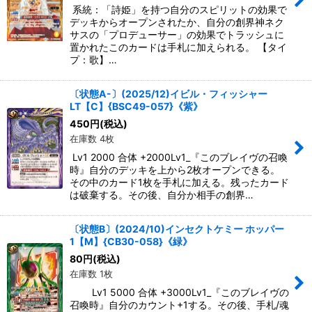
系統：「詩姫」を持つ自分のスピリットの効果で
デッキからオープンされたか、自分の創界神ネク
サスの「プロデューサー」の効果でトラッシュに
置かれたこのカードは手札に加えられる。 【タイ
プ：歌】…
〔状態A-〕(2025/12)イビル・フィッシャー
LT【C】{BSC49-057}《紫》
450
円
(税込)
在庫数 4枚
Lv1 2000 合体 +2000Lv1_『このブレイヴの召喚
時』自分のデッキを上から2枚オープンできる。
その中のカード1枚を手札に加える。残ったカード
は破棄する。その後、自分か相手の創界…
〔状態B〕(2024/10)インセクトケミー ホッパー
1【M】{CB30-058}《緑》
80
円
(税込)
在庫数 1枚
Lv1 5000 合体 +3000Lv1_『このブレイヴの
召喚時』自分のカウント+1する。その後、手札/魂