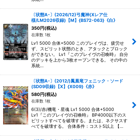
〔状態A-〕(2026/12)弓魔神(Xレア仕
様/LM2026収録)【M】{BS72-063}《白》
350
円
(税込)
在庫数 1枚
Lv1 5000 合体+5000 このブレイヴは、疲労せ
ず、スピリット状態のとき、アタックとブロック
ができない。 Lv1『このブレイヴの召喚時』 自分
のデッキを上から3枚オープンできる。 その中の
系統…
〔状態A-〕(2012/)鳳凰竜フェニック・ソード
(SD09収録)【X】{X009}《赤》
580
円
(税込)
在庫数 1枚
6(3)/赤/機竜・星魂 Lv1 5000 合体+5000
Lv1『このブレイヴの召喚時』 BP4000以下のス
ピリットすべてを破壊する。または、ネクサスす
べてを破壊する。 合体条件：コスト5以上 【…