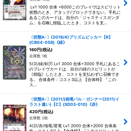
Lv1 1000 合体 +6000このブレイヴはスピリット
状態のとき、アタック/ブロックできない。手札に
あるこのカードは、自分の「ジャスティスガンダ
ム」を召喚/_煌臨_したとき、コストを支…
〔状態A-〕(2018/4)プリズムビッカー【R】
{CB04-058}《緑》
160
円
(税込)
在庫数 1枚
5(3)/緑/剣刃 Lv1 3000 合体+3000 手札にあるこ
のブレイヴカードは、自分の緑のスピリットが
《煌臨》したとき、コストを支払わずに召喚でき
る。 合体条件：コスト3以上 【合体時】『この
ス…
〔状態A-〕(2011/)砲竜バル・ガンナー(2011/イ
ラスト違い)【C】{SD03-010}《赤》
420
円
(税込)
在庫数 2枚
4(2)/赤/地竜/星竜 Lv1 2000 合体+2000 合体条
件：コスト4以上 【合体時】『このスピリットの