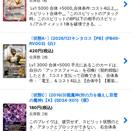
在庫数 1枚
Lv1 5000 合体 +5000_合体条件:コスト4以上__
スピリット合体中__『このスピリットのアタック
時』このスピリットのBP以下の相手のスピリッ
ト/アルティメット1体を破壊できる。…
〔状態A-〕(2026/12)キンタロス【PB】{PB46-
RV003}《白》
420
円
(税込)
在庫数 2枚
Lv1 3000 合体+5000 手元にあるこのカードは、
自分の「アックスフォーム」を召喚/《契約煌臨》
したとき、1コスト支払って召喚できる。 合体条
件：「電王」＆コスト4以上 【合体中】【重装…
〔状態C〕(2016/3)龍魔神(対の力を備えし双璧
の魔神)【X】{SD34-X01}《紫》
180
円
(税込)
在庫数 2枚
このブレイヴは、疲労せず、スピリット状態のと
き、アタックとブロックができない。 右合体条