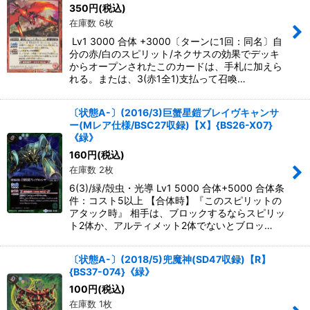
350
円
(税込)
在庫数 6枚
Lv1 3000 合体 +3000〔ターンに1回：同名〕自
分の赤/白のスピリット/ネクサスの効果でデッキ
からオープンされたこのカードは、手札に加えら
れる。または、3(赤1全1)支払って召喚…
〔状態A-〕(2016/3)巨蟹星鎧ブレイヴキャンサ
ー(Mレア仕様/BSC27収録)【X】{BS26-X07}
《緑》
160
円
(税込)
在庫数 2枚
6(3)/緑/殻虫・光導 Lv1 5000 合体+5000 合体条
件：コスト5以上 【合体時】『このスピリットの
アタック時』 相手は、ブロックするならスピリッ
ト2体か、アルティメット2体でないとブロッ…
〔状態A-〕(2018/5)兜魔神(SD47収録)【R】
{BS37-074}《緑》
100
円
(税込)
在庫数 1枚