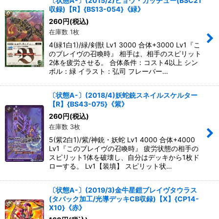
〔状態A-〕(2015/2)ヒョウ・カッチュー(BSC21
収録)【R】{BS13-054}《緑》
260
円
(税込)
在庫数 1枚
4(緑1白1)/緑/剣獣 Lv1 3000 合体+3000 Lv1『こ
のブレイヴの召喚時』 相手は、相手のスピリット
2体を疲労させる。 合体条件：コスト4以上 シン
ボル：緑 イラスト：弘司 フレーバー…
〔状態A-〕(2018/4)妖蛇銃スネイルスケルター
【R】{BS43-075}《紫》
260
円
(税込)
在庫数 3枚
5(紫2白1)/紫/神銃・妖蛇 Lv1 4000 合体+4000
Lv1『このブレイヴの召喚時』 疲労状態の相手の
スピリット1体を破壊し、自分はデッキから1枚ド
ローする。 Lv1【装填】 スピリット状…
〔状態A-〕(2019/3)金牛星鎧ブレイヴタウラス
(タバック加工/光導デッキCB収録)【X】{CP14-
X10}《赤》