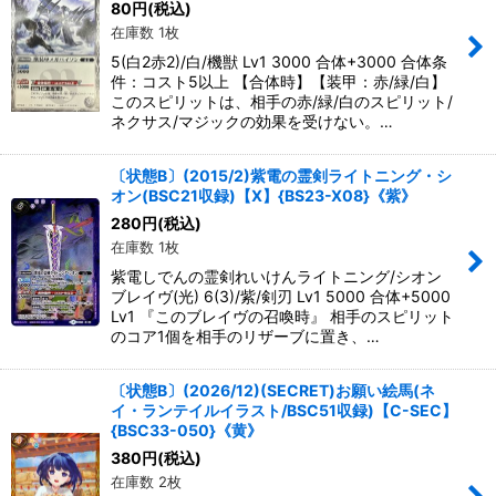
80
円
(税込)
在庫数 1枚
5(白2赤2)/白/機獣 Lv1 3000 合体+3000 合体条
件：コスト5以上 【合体時】【装甲：赤/緑/白】
このスピリットは、相手の赤/緑/白のスピリット/
ネクサス/マジックの効果を受けない。…
〔状態B〕(2015/2)紫電の霊剣ライトニング・シ
オン(BSC21収録)【X】{BS23-X08}《紫》
280
円
(税込)
在庫数 1枚
紫電しでんの霊剣れいけんライトニング/シオン
ブレイヴ(光) 6(3)/紫/剣刃 Lv1 5000 合体+5000
Lv1 『このブレイヴの召喚時』 相手のスピリット
のコア1個を相手のリザーブに置き、…
〔状態B〕(2026/12)(SECRET)お願い絵馬(ネ
イ・ランテイルイラスト/BSC51収録)【C-SEC】
{BSC33-050}《黄》
380
円
(税込)
在庫数 2枚