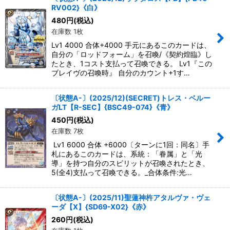
RV002}《白》
絞り込む
480
円
(税込)
在庫数 1枚
Lv1 4000 合体+4000 手元にあるこのカードは、
自分の「ロッドフォーム」を召喚/《契約煌臨》し
たとき、1コスト支払って召喚できる。 Lv1『この
ブレイヴの召喚時』 自分のカウント+1す…
〔状態A-〕(2025/12)(SECRET)トレス・ベルー
ガLT【R-SEC】{BSC49-074}《青》
450
円
(税込)
在庫数 7枚
Lv1 6000 合体 +6000〔ターンに1回：同名〕手
札にあるこのカードは、系統：「眷属」と「光
導」を持つ自分のスピリットが召喚されたとき、
5(全4)支払って召喚できる。_合体条件:光…
〔状態A-〕(2025/11)聖蓮神杵アタルヴァ・ヴェ
ーダ【X】{SD69-X02}《赤》
260
円
(税込)