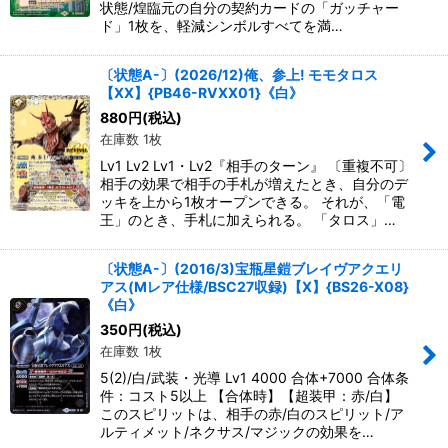
状態/煌臨元の自分の契約カードの「ガッチャー
ド」1枚を、軽減シンボルすべてを満…
〔状態A-〕(2026/12)俺、参上! モモタロス
【XX】{PB46-RVXX01}《白》
880
円
(税込)
在庫数 1枚
Lv1 Lv2 Lv1・Lv2『相手のターン』 〔重複不可〕
相手の効果で相手の手札が増えたとき、自分のデ
ッキを上から1枚オープンできる。 それが、「電
王」のとき、手札に加えられる。 「タロス」…
〔状態A-〕(2016/3)宝瓶星鎧ブレイヴアクエリ
アス(Mレア仕様/BSC27収録)【X】{BS26-X08}
《白》
350
円
(税込)
在庫数 1枚
5(2)/白/武装・光導 Lv1 4000 合体+7000 合体条
件：コスト5以上 【合体時】【超装甲：赤/白】
このスピリットは、相手の赤/白のスピリット/ア
ルティメット/ネクサス/マジックの効果を…