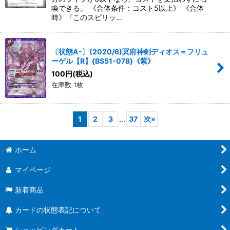
喚できる。 《合体条件：コスト5以上》 《合体
時》『このスピリッ…
〔状態A-〕(2020/6)冥府神剣ディオス＝フリュ
ーゲル【R】{BS51-078}《紫》
100
円
(税込)
在庫数 1枚
1
2
3
...
37
次
»
ホーム
マイページ
新着商品
カードの状態表記について
ショッピングカート