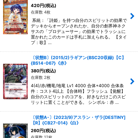
420
円
(税込)
在庫数 4枚
系統：「詩姫」を持つ自分のスピリットの効果で
デッキからオープンされたか、自分の創界神ネク
サスの「プロデューサー」の効果でトラッシュに
置かれたこのカードは手札に加えられる。 【タイ
プ：歌】…
〔状態B〕(2015/2)ラギアン(BSC20収録)【C】
{BS14-067}《赤》
380
円
(税込)
在庫数 2枚
4(4)/赤/機竜/地竜 Lv1 4000 合体+4000 合体条
件：コスト4以上 【合体時】フラッシュ【覚醒】
自分のスピリットのコアを、好きなだけこのスピ
リットに置くことができる。 シンボル：赤 …
〔状態A-〕(2023/9)アスラン・ザラ[DESTINY]
【R】{CB27-014}《白》
260
円
(税込)
在庫数 12枚