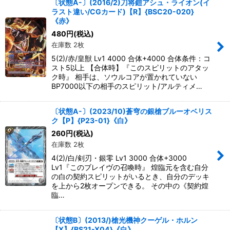
〔状態A-〕(2016/2)刀将鎧アシュ・ライオン(イ
ラスト違い/CGカード)【R】{BSC20-020}
《赤》
480
円
(税込)
在庫数 2枚
5(2)/赤/皇獣 Lv1 4000 合体+4000 合体条件：コ
スト5以上 【合体時】『このスピリットのアタッ
ク時』 相手は、ソウルコアが置かれていない
BP7000以下の相手のスピリット/アルティメ…
〔状態A-〕(2023/10)蒼穹の銀槍ブルーオベリス
ク【P】{P23-01}《白》
260
円
(税込)
在庫数 2枚
4(2)/白/剣刃・銀零 Lv1 3000 合体+3000
Lv1『このブレイヴの召喚時』 煌臨元を含む自分
の白の契約スピリットがいるとき、自分のデッキ
を上から2枚オープンできる。 その中の《契約煌
臨…
〔状態B〕(2013/)槍光機神クーゲル・ホルン
【X】{BS21-X04}《白》