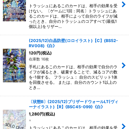
絞り込む
トラッシュにあるこのカードは、相手の効果を受
けない。 〔ゲームに1回：同名〕トラッシュにあ
るこのカードは、相手によって自分のライフが減
ったとき、自分のトラッシュのコアすべて(最低1
個以上)をリザー…
(2025/12)白晶防壁(ロロイラスト)【C】{BS52-
RV008}《白》
120
円
(税込)
在庫数 16枚
手札にあるこのカードは、相手の効果で自分のラ
イフが減るとき、破棄することで、減るコアの数
を-1個する。 フラッシュ： 自分のスピリット1体
を回復させる。 または、自分のカウント1以上の
とき…
〔状態B〕(2025/12)ブリザードウォールLT(ヴィ
ーナイラスト)【R】{BSC45-099}《白》
1,280
円
(税込)
×
トラッシュにあるこのカードは、相手の効果を受