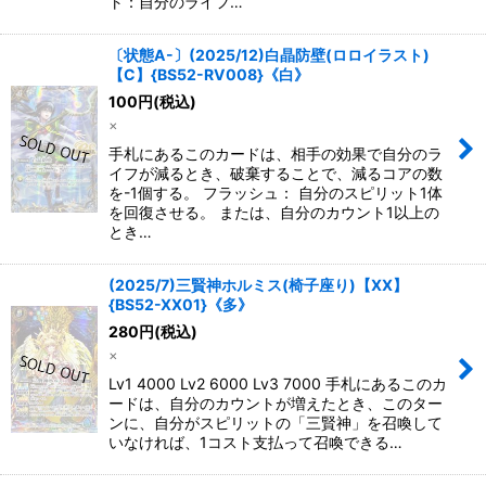
ト：自分のライフ…
〔状態A-〕(2025/12)白晶防壁(ロロイラスト)
【C】{BS52-RV008}《白》
100
円
(税込)
×
手札にあるこのカードは、相手の効果で自分のラ
イフが減るとき、破棄することで、減るコアの数
を-1個する。 フラッシュ： 自分のスピリット1体
を回復させる。 または、自分のカウント1以上の
とき…
(2025/7)三賢神ホルミス(椅子座り)【XX】
{BS52-XX01}《多》
280
円
(税込)
×
Lv1 4000 Lv2 6000 Lv3 7000 手札にあるこのカ
ードは、自分のカウントが増えたとき、このター
ンに、自分がスピリットの「三賢神」を召喚して
いなければ、1コスト支払って召喚できる…