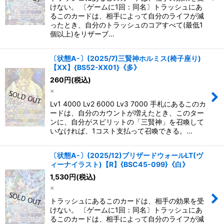
けない。 〔ゲームに1回：同名〕トラッシュにあ
るこのカードは、相手によって自分のライフが減
ったとき、自分のトラッシュのコアすべて(最低1
個以上)をリザーブ…
〔状態A-〕(2025/7)三賢神ホルミス(椅子座り)
【XX】{BS52-XX01}《多》
260
円
(税込)
×
Lv1 4000 Lv2 6000 Lv3 7000 手札にあるこのカ
ードは、自分のカウントが増えたとき、このター
ンに、自分がスピリットの「三賢神」を召喚して
いなければ、1コスト支払って召喚できる。…
〔状態A-〕(2025/12)ブリザードウォールLT(ヴ
ィーナイラスト)【R】{BSC45-099}《白》
1,530
円
(税込)
×
トラッシュにあるこのカードは、相手の効果を受
けない。 〔ゲームに1回：同名〕トラッシュにあ
るこのカードは、相手によって自分のライフが減