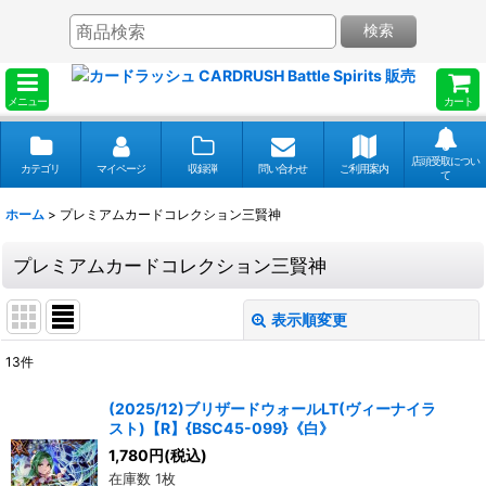
検索
メニュー
カート
店頭受取につい
カテゴリ
マイページ
収録弾
問い合わせ
ご利用案内
て
ホーム
>
プレミアムカードコレクション三賢神
プレミアムカードコレクション三賢神
表示順変更
閉じる
13
件
表示数
:
(2025/12)ブリザードウォールLT(ヴィーナイラ
スト)【R】{BSC45-099}《白》
並び順
:
1,780
円
(税込)
在庫数 1枚