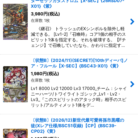
ダーゼッツカタストロム【X-SEC】{26RSD07-
絞り込む
X01}《紫》
3,980
円
(税込)
在庫数 1枚
《継召》 トラッシュのEXシンボルを除外し軽
減できる。 [Lv1-2]『召喚時』コア1個の相手のス
ピリット1体を指定する。それを破壊する。【Fチ
ェンジ】で召喚していたなら、かわりに指定す…
〔状態B〕(2024/11)(SECRET)[10thディーバ]ノ
ア・フルール【X-SEC】{BSC43-X01}《黄》
1,980
円
(税込)
在庫数 1枚
Lv1 8000 Lv2 12000 Lv3 17000_チーム：シャイ
ニーハーツ/トワイライトゴシック_Lv1・Lv2・
Lv3_『このスピリットのアタック時』相手のスピ
リット/アルティメット1体をデ…
〔状態B〕(2026/12)新世代最可愛将孫市黒曜の
徒(Xレア仕様/BSC51収録)【CP】{BSC39-
CP02}《黄》