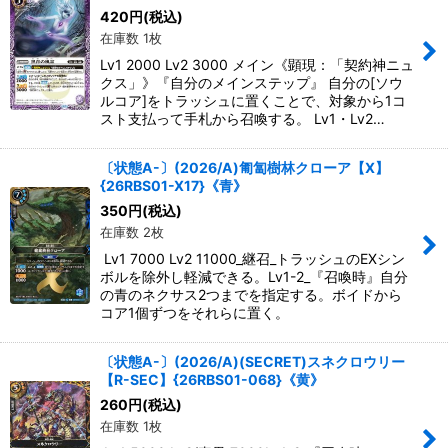
420
円
(税込)
在庫数 1枚
Lv1 2000 Lv2 3000 メイン《顕現：「契約神ニュ
クス」》『自分のメインステップ』 自分の[ソウ
ルコア]をトラッシュに置くことで、対象から1コ
スト支払って手札から召喚する。 Lv1・Lv2…
〔状態A-〕(2026/A)匍匐樹林クローア【X】
{26RBS01-X17}《青》
350
円
(税込)
在庫数 2枚
Lv1 7000 Lv2 11000_継召_トラッシュのEXシン
ボルを除外し軽減できる。Lv1-2_『召喚時』自分
の青のネクサス2つまでを指定する。ボイドから
コア1個ずつをそれらに置く。
〔状態A-〕(2026/A)(SECRET)スネクロウリー
【R-SEC】{26RBS01-068}《黄》
260
円
(税込)
在庫数 1枚