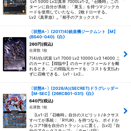
Lv1 5000 Lv2/真界 7000Lv1-2_『召喚時』この
ターンに自分が系統：「黄玉」を持つマジックカ
ードを使用していたなら、2枚ドローする。
Lv2《真界放》_『相手のアタックステ…
〔状態A-〕(2017/4)銃皇機ジークムント【M】
{BS40-040}《白》
260
円
(税込)
在庫数 1枚
7(4)/白/武装 Lv1 7000 Lv2 10000 Lv3 14000 こ
のカードに【煌臨中】のカードがフィールドを離
れるとき、この煌臨元カードを、コストを支払わ
ずに召喚できる。 Lv1・Lv2…
〔状態A-〕(2026/A)(SECRET)ドラグレッダー
【M-SEC】{26RCB01-031}《白》
640
円
(税込)
在庫数 1枚
[Lv1-2]『召喚時』自分のスピリット/ネクサス
すべてが系統：「RYUKI」を持つなら、ボイドか
らコア1個を自分のトラッシュに置く。 [Lv2]『自
分のアタックステップ』〔ターン1回〕…