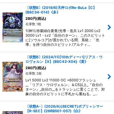
〔状態B〕(2019/6)天秤ロボRe-BuLa【C】
{BSC34-014}《多》
280
円
(税込)
在庫数 1枚
1(神1)/赤紫緑白黄青/光導・造兵 Lv1 2000 Lv2
3000 Lv1・Lv2『自分のターン』 このスピリット
に[ソウルコア]が置かれている間、系統：「光
導」を持つ自分のスピリット/アルティ…
〔状態B〕(2024/11)[10thディーバ]リアス・ウ
ロヴォルン【X】{BSC43-X04}《黄》
280
円
(税込)
在庫数 2枚
Lv1 5000 Lv2 11000 OC +6000フラッシュ
__「リアス・ウロヴォルン」＆C5以上_『自分の
ターン』_自分の__をトラッシュに置くことで、対
象の自分のスピリットに手札から重ねる。_…
〔状態A-〕(2026/A)(SECRET)ポプリ＝シマー
【R-SEC】{26RBS01-057}《白》