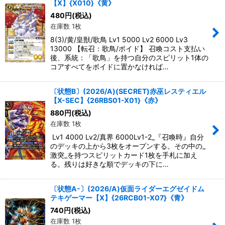
【X】{X010}《黄》
480
円
(税込)
在庫数 1枚
8(3)/黄/皇獣/歌鳥 Lv1 5000 Lv2 6000 Lv3
13000 【転召：歌鳥/ボイド】 召喚コスト支払い
後、系統：「歌鳥」を持つ自分のスピリット1体の
コアすべてをボイドに置かなければ…
〔状態B〕(2026/A)(SECRET)赤巫レスティエル
【X-SEC】{26RBS01-X01}《赤》
880
円
(税込)
在庫数 1枚
Lv1 4000 Lv2/真界 6000Lv1-2_『召喚時』自分
のデッキの上から3枚をオープンする。その中の_
激突_を持つスピリットカード1枚を手札に加え
る。残りは好きな順でデッキの下に…
〔状態A-〕(2026/A)仮面ライダーエグゼイドム
テキゲーマー【X】{26RCB01-X07}《青》
740
円
(税込)
在庫数 1枚