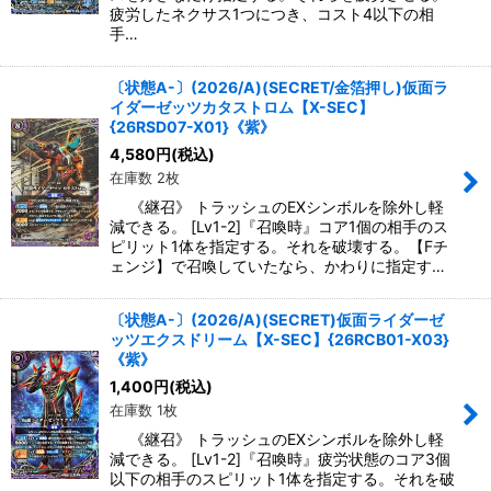
疲労したネクサス1つにつき、コスト4以下の相
手…
〔状態A-〕(2026/A)(SECRET/金箔押し)仮面ラ
イダーゼッツカタストロム【X-SEC】
{26RSD07-X01}《紫》
4,580
円
(税込)
在庫数 2枚
《継召》 トラッシュのEXシンボルを除外し軽
減できる。 [Lv1-2]『召喚時』コア1個の相手のス
ピリット1体を指定する。それを破壊する。【Fチ
ェンジ】で召喚していたなら、かわりに指定す…
〔状態A-〕(2026/A)(SECRET)仮面ライダーゼ
ッツエクスドリーム【X-SEC】{26RCB01-X03}
《紫》
1,400
円
(税込)
在庫数 1枚
《継召》 トラッシュのEXシンボルを除外し軽
減できる。 [Lv1-2]『召喚時』疲労状態のコア3個
以下の相手のスピリット1体を指定する。それを破