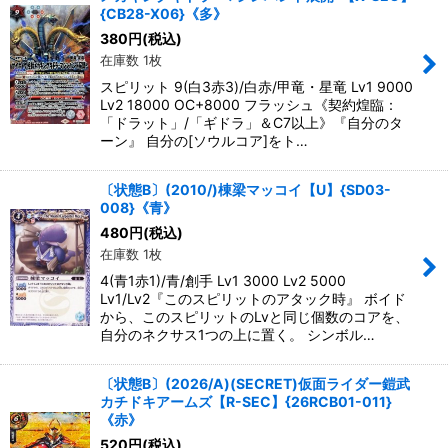
{CB28-X06}《多》
380
円
(税込)
在庫数 1枚
スピリット 9(白3赤3)/白赤/甲竜・星竜 Lv1 9000
Lv2 18000 OC+8000 フラッシュ《契約煌臨：
「ドラット」/「ギドラ」＆C7以上》『自分のタ
ーン』 自分の[ソウルコア]をト…
〔状態B〕(2010/)棟梁マッコイ【U】{SD03-
008}《青》
480
円
(税込)
在庫数 1枚
4(青1赤1)/青/創手 Lv1 3000 Lv2 5000
Lv1/Lv2『このスピリットのアタック時』 ボイド
から、このスピリットのLvと同じ個数のコアを、
自分のネクサス1つの上に置く。 シンボル…
〔状態B〕(2026/A)(SECRET)仮面ライダー鎧武
カチドキアームズ【R-SEC】{26RCB01-011}
《赤》
520
円
(税込)