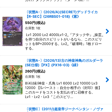
〔状態A-〕(2026/A)(SECRET)デッドライカ
【R-SEC】{26RBS01-018}《紫》
550
円
(税込)
在庫数 1枚
Lv1 2000 Lv2 4000Lv1-2_『アタック中』_操霊_
を持つ自分のスピリットがいるなら、このスピリ
ットをBP+2000する。Lv2_『破壊時』1枚ドロー
する。
〔状態A-〕(2026/13)古の神皇神鳥のガルダーラ
(SE仕様)【PX】{PX16-03}《緑》
260
円
(税込)
在庫数 1枚
8(4)/緑/神皇・爪鳥 Lv1 6000 Lv2 10000 Lv3
12000 【Sバースト：自分か相手の《封印》後】
このカードをコストを支払わずに召喚する。
Lv1・Lv2・Lv3『このスピリ…
〔状態C〕(2011/)超皇帝ジークペンタン・ノヴァ