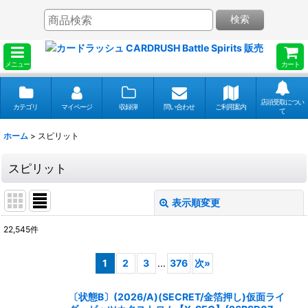
検索
メニュー
カート
店頭受取につい
カテゴリ
マイページ
収録弾
問い合わせ
ご利用案内
て
ホーム
>
スピリット
スピリット
表示順変更
閉じる
22,545
件
表示数
:
1
2
3
...
376
次
»
並び順
:
〔状態B〕(2026/A)(SECRET/金箔押し)仮面ライ