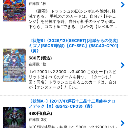
在庫数 1枚
《継召》 トラッシュのEXシンボルを除外し軽
減できる。 手札のこのカードは、自分が【Fチェ
ンジ】を発揮する時、自分か相手のライフが3以
下なら、コスト5にできる。 [Lv1-2]【レベルア…
〔状態B〕(2026/12)(SECRET)[地獄からの使者]
ミズノ(BSC51収録)【CP-SEC】{BSC43-CP01}
《黄》
580
円
(税込)
在庫数 1枚
Lv1 2000 Lv2 3000 Lv3 4000 このカード/スピ
リットはすべてのチームを持つ。 〔ターンに1
回：同名〕トラッシュにあるこのカードは、自分
が【オンステージ】/ 【シ…
〔状態A-〕(2017/4)輝石十二晶十二月終神クロ
ノデック【X】{BS42-CP03}《青》
480
円
(税込)
在庫数 3枚
6(3)/青/誕晶神・神皇 Lv1 5000 Lv2 12000 Lv1・