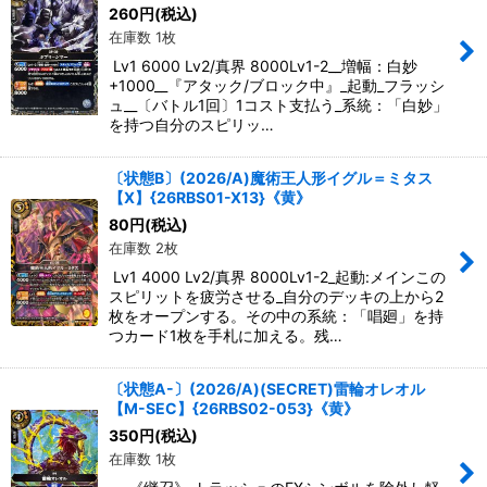
260
円
(税込)
在庫数 1枚
Lv1 6000 Lv2/真界 8000Lv1-2__増幅：白妙
+1000__『アタック/ブロック中』_起動_フラッシ
ュ__〔バトル1回〕1コスト支払う_系統：「白妙」
を持つ自分のスピリッ…
〔状態B〕(2026/A)魔術王人形イグル＝ミタス
【X】{26RBS01-X13}《黄》
80
円
(税込)
在庫数 2枚
Lv1 4000 Lv2/真界 8000Lv1-2_起動:メインこの
スピリットを疲労させる_自分のデッキの上から2
枚をオープンする。その中の系統：「唱廻」を持
つカード1枚を手札に加える。残…
〔状態A-〕(2026/A)(SECRET)雷輪オレオル
【M-SEC】{26RBS02-053}《黄》
350
円
(税込)
在庫数 1枚