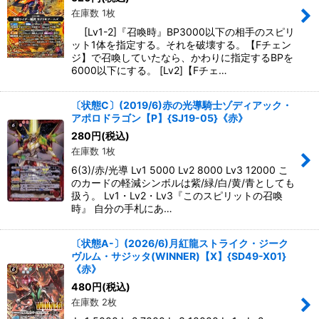
在庫数 1枚
[Lv1-2]『召喚時』BP3000以下の相手のスピリ
ット1体を指定する。それを破壊する。【Fチェン
ジ】で召喚していたなら、かわりに指定するBPを
6000以下にする。 [Lv2]【Fチェ…
〔状態C〕(2019/6)赤の光導騎士ゾディアック・
アポロドラゴン【P】{SJ19-05}《赤》
280
円
(税込)
在庫数 1枚
6(3)/赤/光導 Lv1 5000 Lv2 8000 Lv3 12000 こ
のカードの軽減シンボルは紫/緑/白/黄/青としても
扱う。 Lv1・Lv2・Lv3『このスピリットの召喚
時』 自分の手札にあ…
〔状態A-〕(2026/6)月紅龍ストライク・ジーク
ヴルム・サジッタ(WINNER)【X】{SD49-X01}
《赤》
480
円
(税込)
在庫数 2枚