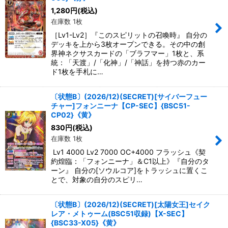
1,280
円
(税込)
在庫数 1枚
［Lv1-Lv2］『このスピリットの召喚時』 自分の
デッキを上から3枚オープンできる。その中の創
界神ネクサスカードの「ブラフマー」1枚と、系
統：「天渡」/「化神」/「神話」を持つ赤のカー
ド1枚を手札に…
〔状態B〕(2026/12)(SECRET)[サイバーフュー
チャー]フォンニーナ【CP-SEC】{BSC51-
CP02}《黄》
830
円
(税込)
在庫数 1枚
Lv1 4000 Lv2 7000 OC+4000 フラッシュ《契
約煌臨：「フォンニーナ」＆C1以上》『自分のタ
ーン』 自分の[ソウルコア]をトラッシュに置くこ
とで、対象の自分のスピリ…
〔状態B〕(2026/12)(SECRET)[太陽女王]セイク
レア・メトゥーム(BSC51収録)【X-SEC】
{BSC33-X05}《黄》