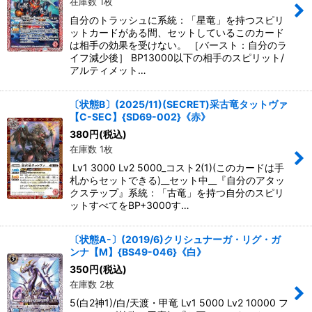
在庫数 1枚
自分のトラッシュに系統：「星竜」を持つスピリ
ットカードがある間、セットしているこのカード
は相手の効果を受けない。 ［バースト：自分のラ
イフ減少後］ BP13000以下の相手のスピリット/
アルティメット…
〔状態B〕(2025/11)(SECRET)采古竜タットヴァ
【C-SEC】{SD69-002}《赤》
380
円
(税込)
在庫数 1枚
Lv1 3000 Lv2 5000_コスト2(1)(このカードは手
札からセットできる)__セット中__『自分のアタッ
クステップ』系統：「古竜」を持つ自分のスピリ
ットすべてをBP+3000す…
〔状態A-〕(2019/6)クリシュナーガ・リグ・ガ
ンナ【M】{BS49-046}《白》
350
円
(税込)
在庫数 2枚
5(白2神1)/白/天渡・甲竜 Lv1 5000 Lv2 10000 フ