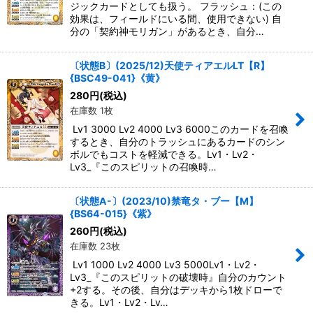
ジックカードとしても扱う。 フラッシュ：(この
効果は、フィールドにいる間、使用できない) 自
分の「契約神モリガン」があるとき、自分…
〔状態B〕(2025/12)天使ティアエルLT【R】
{BSC49-041}《黄》
280
円
(税込)
在庫数 1枚
Lv1 3000 Lv2 4000 Lv3 6000このカードを召喚
するとき、自分のトラッシュにあるカードのシン
ボルでもコストを軽減できる。Lv1・Lv2・
Lv3_『このスピリットの召喚時…
〔状態A-〕(2023/10)禁竜タ・ブー【M】
{BS64-015}《紫》
260
円
(税込)
在庫数 23枚
Lv1 1000 Lv2 4000 Lv3 5000Lv1・Lv2・
Lv3_『このスピリットの破壊時』自分のカウント
+2する。その後、自分はデッキから1枚ドローで
きる。Lv1・Lv2・Lv…