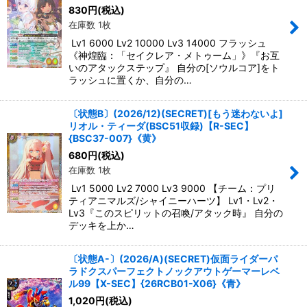
830
円
(税込)
在庫数 1枚
Lv1 6000 Lv2 10000 Lv3 14000 フラッシュ
《神煌臨：「セイクレア・メトゥーム」》『お互
いのアタックステップ』 自分の[ソウルコア]をト
ラッシュに置くか、自分の…
〔状態B〕(2026/12)(SECRET)[もう迷わないよ]
リオル・ティーダ(BSC51収録)【R-SEC】
{BSC37-007}《黄》
680
円
(税込)
在庫数 1枚
Lv1 5000 Lv2 7000 Lv3 9000 【チーム：プリ
ティアニマルズ/シャイニーハーツ】 Lv1・Lv2・
Lv3『このスピリットの召喚/アタック時』 自分の
デッキを上か…
〔状態A-〕(2026/A)(SECRET)仮面ライダーパ
ラドクスパーフェクトノックアウトゲーマーレベ
ル99【X-SEC】{26RCB01-X06}《青》
1,020
円
(税込)