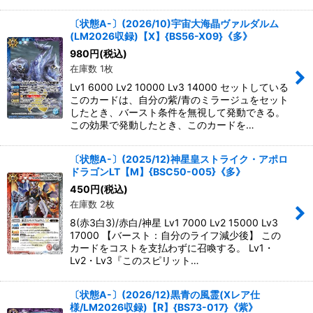
〔状態A-〕(2026/10)宇宙大海晶ヴァルダルム
(LM2026収録)【X】{BS56-X09}《多》
980
円
(税込)
在庫数 1枚
Lv1 6000 Lv2 10000 Lv3 14000 セットしている
このカードは、自分の紫/青のミラージュをセット
したとき、バースト条件を無視して発動できる。
この効果で発動したとき、このカードを…
〔状態A-〕(2025/12)神星皇ストライク・アポロ
ドラゴンLT【M】{BSC50-005}《多》
450
円
(税込)
在庫数 2枚
8(赤3白3)/赤白/神星 Lv1 7000 Lv2 15000 Lv3
17000 【バースト：自分のライフ減少後】 この
カードをコストを支払わずに召喚する。 Lv1・
Lv2・Lv3『このスピリット…
〔状態A-〕(2026/12)黒青の風霊(Xレア仕
様/LM2026収録)【R】{BS73-017}《紫》