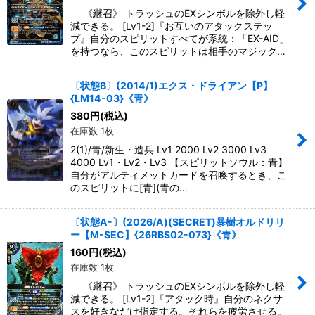
《継召》 トラッシュのEXシンボルを除外し軽
減できる。 [Lv1-2]『お互いのアタックステッ
プ』自分のスピリットすべてが系統：「EX-AID」
を持つなら、このスピリットは相手のマジック…
〔状態B〕(2014/1)エクス・ドライアン【P】
{LM14-03}《青》
380
円
(税込)
在庫数 1枚
2(1)/青/新生・造兵 Lv1 2000 Lv2 3000 Lv3
4000 Lv1・Lv2・Lv3 【スピリットソウル：青】
自分がアルティメットカードを召喚するとき、こ
のスピリットに[青](青の…
〔状態A-〕(2026/A)(SECRET)暴樹オルドリリ
ー【M-SEC】{26RBS02-073}《青》
160
円
(税込)
在庫数 1枚
《継召》 トラッシュのEXシンボルを除外し軽
減できる。 [Lv1-2]『アタック時』自分のネクサ
スを好きなだけ指定する。それらを疲労させる。