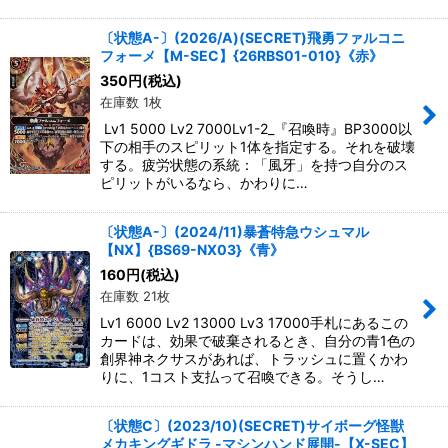
〔状態A-〕(2026/A)(SECRET)飛勇ファルコニ
フォーメ【M-SEC】{26RBS01-010}《赤》
350
円
(税込)
在庫数 1枚
Lv1 5000 Lv2 7000Lv1-2_『召喚時』BP3000以
下の相手のスピリット1体を指定する。それを破壊
する。疲労状態の系統：「風牙」を持つ自分のス
ピリットがいるなら、かわりに…
〔状態A-〕(2024/11)暴蒼特急ウシュマル
【NX】{BS69-NX03}《青》
160
円
(税込)
在庫数 21枚
Lv1 6000 Lv2 13000 Lv3 17000手札にあるこの
カードは、効果で破棄されるとき、自分の青1色の
創界神ネクサスがあれば、トラッシュに置くかわ
りに、1コスト支払って召喚できる。そうし…
〔状態C〕(2023/10)(SECRET)サイボーグ怪獣
メカキングギドラ -マシンハンド展開-【X-SEC】