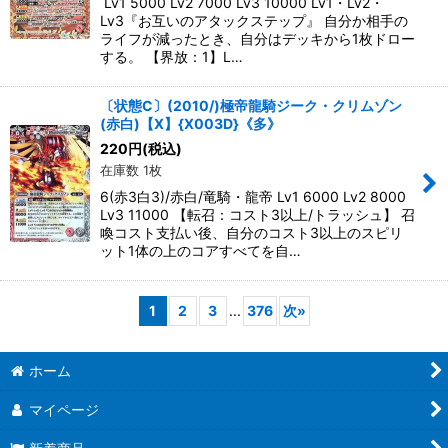
Lv1 5000 Lv2 7000 Lv3 10000 Lv1・Lv2・
Lv3『お互いのアタックステップ』 自分か相手の
ライフが減ったとき、自分はデッキから1枚ドロー
する。 【界放：1】L…
〔状態C〕(2010/)極帝龍騎ジーク・クリムゾン
(赤白)【X】{X003D}《多》
220
円
(税込)
在庫数 1枚
6(赤3白3)/赤白/竜騎・龍帝 Lv1 6000 Lv2 8000
Lv3 11000 【転召：コスト3以上/トラッシュ】 召
喚コスト支払い後、自分のコスト3以上のスピリ
ット1体の上のコアすべてを自…
1
2
3
...
376
次
»
ホーム
マイページ