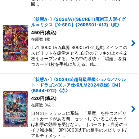
回…
〔状態A-〕(2026/A)(SECRET)魔術王人形イグ
ル＝ミタス【X-SEC】{26RBS01-X13}《黄》
450
円
(税込)
在庫数 1枚
Lv1 4000 Lv2/真界 8000Lv1-2_起動:メインこの
スピリットを疲労させる_自分のデッキの上から2
枚をオープンする。その中の系統：「唱廻」を持
つカード1枚を手札に加える。残…
〔状態A-〕(2024/5)超弩級星艦シュバルツシル
ト・ドラゴン(Xレア仕様/LM2024収録)【M】
{BS44-012}《赤》
420
円
(税込)
在庫数 3枚
自分のトラッシュに系統：「星竜」を持つスピリ
ットカードがある間、セットしているこのカード
は相手の効果を受けない。 ［バースト：自分のラ
イフ減少後］ BP13000以下の相手のスピリット/
アルティメット…