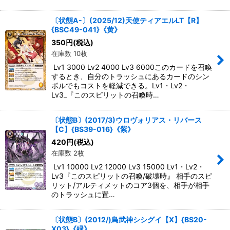
〔状態A-〕(2025/12)天使ティアエルLT【R】
{BSC49-041}《黄》
350
円
(税込)
在庫数 10枚
Lv1 3000 Lv2 4000 Lv3 6000このカードを召喚
するとき、自分のトラッシュにあるカードのシン
ボルでもコストを軽減できる。Lv1・Lv2・
Lv3_『このスピリットの召喚時…
〔状態B〕(2017/3)ウロヴォリアス・リバース
【C】{BS39-016}《紫》
420
円
(税込)
在庫数 2枚
Lv1 10000 Lv2 12000 Lv3 15000 Lv1・Lv2・
Lv3『このスピリットの召喚/破壊時』 相手のスピ
リット/アルティメットのコア3個を、相手が相手
のトラッシュに置…
〔状態B〕(2012/)鳥武神シシグイ【X】{BS20-
X03}《緑》