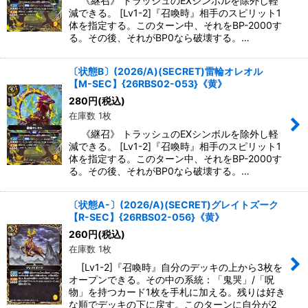
《継召》 トラッシュのEXシンボルを除外し軽
減できる。 [Lv1-2]『召喚時』相手のスピリット1
体を指定する。このターン中、それをBP-2000す
る。その後、それがBP0なら破壊する。…
〔状態B〕(2026/A)(SECRET)雷輪オレオル
【M-SEC】{26RBS02-053}《黄》
280
円
(税込)
在庫数 1枚
《継召》 トラッシュのEXシンボルを除外し軽
減できる。 [Lv1-2]『召喚時』相手のスピリット1
体を指定する。このターン中、それをBP-2000す
る。その後、それがBP0なら破壊する。…
〔状態A-〕(2026/A)(SECRET)グレイトズーク
【R-SEC】{26RBS02-056}《黄》
260
円
(税込)
在庫数 1枚
[Lv1-2]『召喚時』自分のデッキの上から3枚を
オープンできる。その中の系統：「鬼哭」/「呪
物」を持つカード1枚を手札に加える。残りは好き
な順でデッキの下に戻す。このターンに自分が2