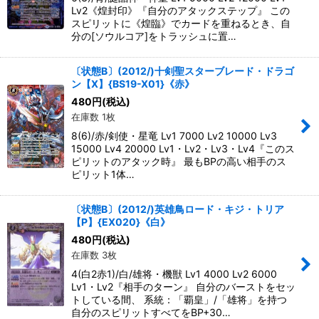
Lv2《煌封印》『自分のアタックステップ』 この
スピリットに《煌臨》でカードを重ねるとき、自
分の[ソウルコア]をトラッシュに置…
〔状態B〕(2012/)十剣聖スターブレード・ドラゴ
ン【X】{BS19-X01}《赤》
480
円
(税込)
在庫数 1枚
8(6)/赤/剣使・星竜 Lv1 7000 Lv2 10000 Lv3
15000 Lv4 20000 Lv1・Lv2・Lv3・Lv4『このス
ピリットのアタック時』 最もBPの高い相手のス
ピリット1体…
〔状態B〕(2012/)英雄鳥ロード・キジ・トリア
【P】{EX020}《白》
480
円
(税込)
在庫数 3枚
4(白2赤1)/白/雄将・機獣 Lv1 4000 Lv2 6000
Lv1・Lv2『相手のターン』 自分のバーストをセッ
トしている間、 系統：「覇皇」/「雄将」を持つ
自分のスピリットすべてをBP+30…