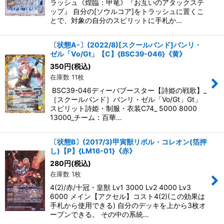
ラッシュ《煌臨：甲竜》『お互いのアタックステ
ップ』 自分の[ソウルコア]をトラッシュに置くこ
とで、対象の自分のスピリットに手札か…
〔状態A-〕(2022/8)[スクールバンド]バンリ・
ゼル「Vo/Gt」【C】{BSC39-046}《黄》
350
円
(税込)
在庫数 11枚
BSC39-046ディーバブースター【詩姫の戦歌】_
［スクールバンド］バンリ・ゼル「Vo/Gt」Gt」
スピリット詩姫・制服・衣装C74_ 5000 8000
13000_チーム：百華…
〔状態B〕(2017/3)甲寅獣リボル・コレオン(箔押
し)【P】{LM16-01}《赤》
280
円
(税込)
在庫数 1枚
4(2)/赤/十冠・皇獣 Lv1 3000 Lv2 4000 Lv3
6000 メイン【アクセル】コスト4(2)(この効果は
手札から使用できる) 自分のデッキを上から3枚オ
ープンできる。 その中の系統…