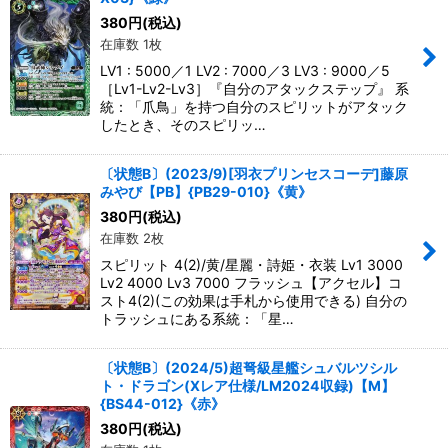
380
円
(税込)
在庫数 1枚
LV1 : 5000／1 LV2 : 7000／3 LV3 : 9000／5
［Lv1-Lv2-Lv3］『自分のアタックステップ』 系
統：「爪鳥」を持つ自分のスピリットがアタック
したとき、そのスピリッ…
〔状態B〕(2023/9)[羽衣プリンセスコーデ]藤原
みやび【PB】{PB29-010}《黄》
380
円
(税込)
在庫数 2枚
スピリット 4(2)/黄/星麗・詩姫・衣装 Lv1 3000
Lv2 4000 Lv3 7000 フラッシュ【アクセル】コ
スト4(2)(この効果は手札から使用できる) 自分の
トラッシュにある系統：「星…
〔状態B〕(2024/5)超弩級星艦シュバルツシル
ト・ドラゴン(Xレア仕様/LM2024収録)【M】
{BS44-012}《赤》
380
円
(税込)