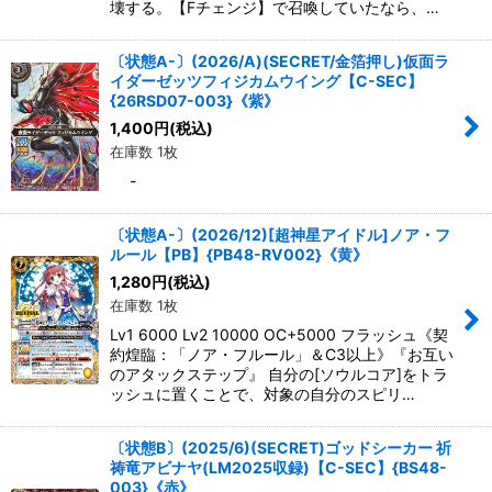
壊する。【Fチェンジ】で召喚していたなら、…
〔状態A-〕(2026/A)(SECRET/金箔押し)仮面ラ
イダーゼッツフィジカムウイング【C-SEC】
{26RSD07-003}《紫》
1,400
円
(税込)
在庫数 1枚
-
〔状態A-〕(2026/12)[超神星アイドル]ノア・フ
ルール【PB】{PB48-RV002}《黄》
1,280
円
(税込)
在庫数 1枚
Lv1 6000 Lv2 10000 OC+5000 フラッシュ《契
約煌臨：「ノア・フルール」＆C3以上》『お互い
のアタックステップ』 自分の[ソウルコア]をトラ
ッシュに置くことで、対象の自分のスピリ…
〔状態B〕(2025/6)(SECRET)ゴッドシーカー 祈
祷竜アビナヤ(LM2025収録)【C-SEC】{BS48-
003}《赤》