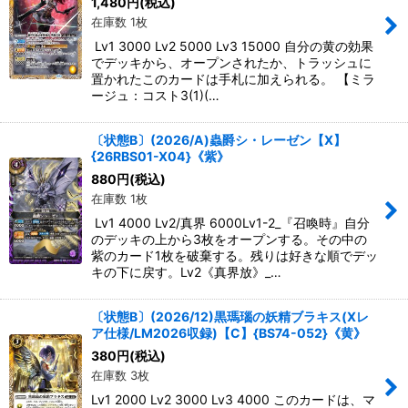
1,480
円
(税込)
在庫数 1枚
Lv1 3000 Lv2 5000 Lv3 15000 自分の黄の効果
でデッキから、オープンされたか、トラッシュに
置かれたこのカードは手札に加えられる。 【ミラ
ージュ：コスト3(1)(…
〔状態B〕(2026/A)蟲爵シ・レーゼン【X】
{26RBS01-X04}《紫》
880
円
(税込)
在庫数 1枚
Lv1 4000 Lv2/真界 6000Lv1-2_『召喚時』自分
のデッキの上から3枚をオープンする。その中の
紫のカード1枚を破棄する。残りは好きな順でデッ
キの下に戻す。Lv2《真界放》_…
〔状態B〕(2026/12)黒瑪瑙の妖精ブラキス(Xレ
ア仕様/LM2026収録)【C】{BS74-052}《黄》
380
円
(税込)
在庫数 3枚
Lv1 2000 Lv2 3000 Lv3 4000 このカードは、マ