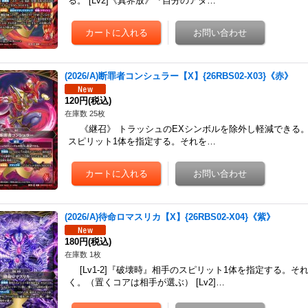
る。 [Lv2]《真界放》『自分のアタ…
(2026/A)断罪者コンシュラー【X】{26RBS02-X03}《赤》
120円
(税込)
在庫数 25枚
《継召》 トラッシュのEXシンボルを除外し軽減できる。 [Lv
スピリット1体を指定する。それを…
(2026/A)待命ロマスリカ【X】{26RBS02-X04}《紫》
180円
(税込)
在庫数 1枚
[Lv1-2]『破壊時』相手のスピリット1体を指定する。
く。（置くコアは相手が選ぶ） [Lv2]…