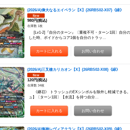
(2026/A)偉大なるエイペラン【X】{26RBS02-X07}《緑》
980円
(税込)
在庫数 1枚
[Lv1-2]『自分のターン』〔重複不可・ターン1回〕自
した時、ボイドからコア1個を自分のトラッ…
(2026/A)三叉槍カリカオン【X】{26RBS02-X08}《緑》
120円
(税込)
在庫数 34枚
《継召》 トラッシュのEXシンボルを除外し軽減できる。 [
ュ】〔ターン1回〕【水流】を持つ自分…
(2026/A)海神レヴィアクラン【X】{26RBS02-X09}《緑》