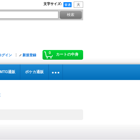
文字サイズ
:
0
カートの中身
ログイン
新規登録
MTG通販
ポケカ通販