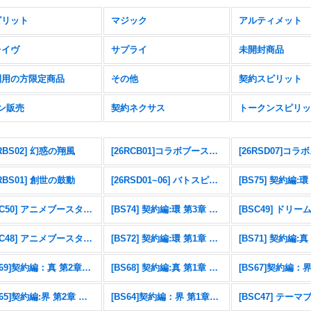
ピリット
マジック
アルティメット
レイヴ
サプライ
未開封商品
利用の方限定商品
その他
契約スピリット
ン販売
契約ネクサス
トークンスピリッ
6RBS02] 幻惑の翔風
[26RCB01]コラボブースター 仮面ライダー 運命の戦線
6RBS01] 創世の鼓動
[26RSD01~06] バトスピエントリーデッキ
[BSC50] アニメブースター RESONATING STARS
[BS74] 契約編:環 第3章 覇極来臨
[BSC48] アニメブースター バーニングレガシー
[BS72] 契約編:環 第1章 廻帰再醒
[BS69]契約編：真 第2章：原初の襲来
[BS68] 契約編:真 第1章 神々の戦い
[BS65]契約編:界 第2章 極争
[BS64]契約編：界 第1章：閃刃