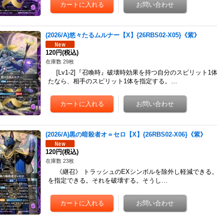
(2026/A)悠々たるムルナー【X】{26RBS02-X05}《紫》
120円
(税込)
在庫数 29枚
[Lv1-2]『召喚時』破壊時効果を持つ自分のスピリット
たなら、相手のスピリット1体を指定する。…
(2026/A)黒の暗殺者オ＝セロ【X】{26RBS02-X06}《紫》
120円
(税込)
在庫数 23枚
《継召》 トラッシュのEXシンボルを除外し軽減できる。 [
を指定できる。それを破壊する。そうし…