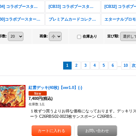
[CB34] コラボブースター 仮面ライダー 善悪の選択
[CB33] コラボブースター ペルソナ３ リロード
[CB30]コラボブースター 仮面ライダー 〜神秘なる願い〜
プレミアムカードコレクション三賢神
示数
:
画像
:
並び順
:
在庫あり
1
2
3
4
5
6
...
10
次
紅雲デッキ(40枚)【ver1.0】{-}
7,400円
(税込)
在庫数 1点
１枚ずつ買うよりお得な価格になっております。デッキリ
ーラ C26RBS02-0023枚サンスポーン C26RBS…