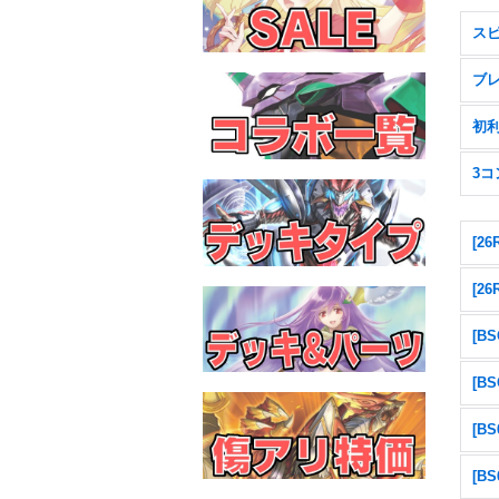
ス
ブ
初
3コ
[2
[2