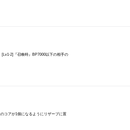
1-2]『召喚時』BP7000以下の相手の
それのコアが1個になるようにリザーブに置