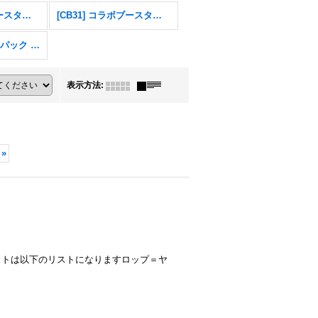
[CB32] コラボブースター ウルトラマン イマジネーションパワー
[CB31] コラボブースター 仮面ライダー Exceed the limit
エターナルプロモパック Vol.1
表示方法
:
»
ストは以下のリストになりますロップ＝ヤ