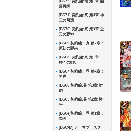
[BS72] 契約編:環 第1章 廻
帰再醒
[BS71] 契約編:真 第4章 神
王の帰還
[BS70] 契約編:真 第3章 全
天の覇神
[BS69]契約編：真 第2章：
原初の襲来
[BS68] 契約編:真 第1章
神々の戦い
[BS67]契約編：界 第4章：
界導
[BS66]契約編:界 第3章 紡
約
[BS65]契約編:界 第2章 極
争
[BS64]契約編：界 第1章：
閃刃
[BSC47] テーマブースター