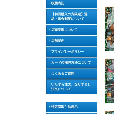
状態表記
【初回購入の方限定】返
品・返金制度について
店頭受取について
店舗案内
プライバシーポリシー
カードの梱包方法について
よくあるご質問
いたずら注文、なりすまし
注文について
特定商取引法表示