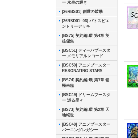
ー 永皇の輝き
[26RBS01] 創世の鼓動
[26RSD01~06] バトスピエ
ントリーデッキ
[BS75] 契約編:環 第4章 英
雄傑集
[BSC51] ディーバブースタ
ー メモリアルレコード
[BSC50] アニメブースター
RESONATING STARS
[BS74] 契約編:環 第3章 覇
極来臨
[BSC49] ドリームブースタ
ー 巡る星々
[BS73] 契約編:環 第2章 天
地転世
[BSC48] アニメブースター
バーニングレガシー