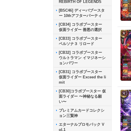
REBIRTH OF LEGENDS
[BSC46] ディーバブースタ
ー 10thアフターパーティ
[CB34] コラボブースター
仮面ライダー 善悪の選択
[CB33] コラボブースター
ペルソナ３ リロード
[CB32] コラボブースター
ウルトラマン イマジネーシ
ョンパワー
[CB31] コラボブースター
仮面ライダー Exceed the li
mit
[CB30]コラボブースター 仮
面ライダー 〜神秘なる願
い〜
プレミアムカードコレクシ
ョン三賢神
エターナルプロモパック V
ol.1