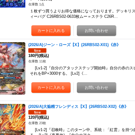
在庫数 1点
１枚ずつ買うよりお得な価格になっております。デッキリ
ィーバグ C26RBS02-0633枚ムー＝ステラ C26R…
(2026/A)ジーン・ローズ【X】{26RBS02-X01}《赤》
180円
(税込)
在庫数 11枚
[Lv1-2]『自分のアタックステップ開始時』自分の赤の
それをBP+3000する。 [Lv2]《…
(2026/A)大焔精フレンディス【X】{26RBS02-X02}《赤》
120円
(税込)
在庫数 23枚
[Lv1-2]『召喚時』このターン中、系統：「紅雲」を持つ自