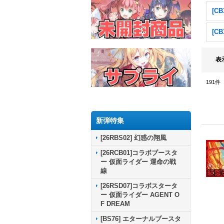
表
191
件
新弾特集
[26RBS02] 幻惑の翔風
[26RCB01]コラボブースタ
ー 仮面ライダー 運命の戦
線
[26RSD07]コラボスタータ
ー 仮面ライダー AGENT O
F DREAM
[BS76] エターナルブースタ