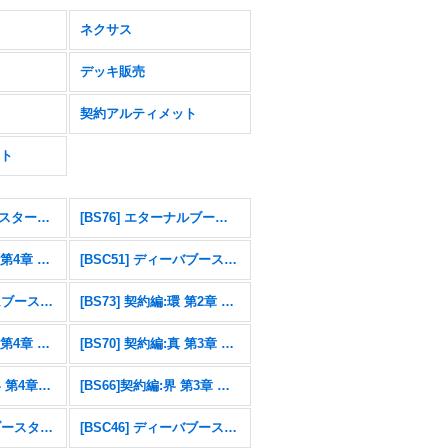
ネクサス
デッキ販売
契約アルティメット
ト
[26RSD07]コラボスターター 仮面ライダー AGENT OF DREAM
[BS76] エターナルブースター 永皇の輝き
[BS75] 契約編:環 第4章 英雄傑集
[BSC51] ディーバブースター メモリアルレコード
[BSC49] ドリームブースター 巡る星々
[BS73] 契約編:環 第2章 天地転世
[BS71] 契約編:真 第4章 神王の帰還
[BS70] 契約編:真 第3章 全天の覇神
[BS67]契約編：界 第4章：界導
[BS66]契約編:界 第3章 紡約
[BSC47] テーマブースター REBIRTH OF LEGENDS
[BSC46] ディーバブースター 10thアフターパーティ