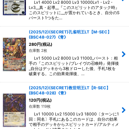
Lv1 4000 Lv2 8000 Lv3 10000Lv1・Lv2・
Lv3__真・起導__『このスピリットのアタック時』
このスピリットに__が置かれているとき、自分のS
バースト1つをた…
(2025/12)(SECRET)孔雀明王LT【M-SEC】
{BSC48-027}《青》
280
円
(税込)
在庫数 2枚
Lv1 5000 Lv2 8000 Lv3 11000_バースト：相
手の『このスピリット/ブレイヴの召喚時』発揮後
_自分はデッキから3枚ドローした後、手札1枚を
破棄する。この効果発揮後、…
(2025/12)(SECRET)救世明王LT【R-SEC】
{BSC48-028}《青》
120
円
(税込)
在庫数 119枚
Lv1 10000 Lv2 15000 Lv3 18000〔ターンに1
回：同名〕手札にあるこのカードは、自分の効果
で相手のデッキからスピリットカード/アルティメ