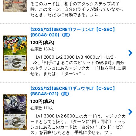
るこのカードは、相手のアタックステップ終了
時、このターン、自分のライフが減っていなかっ
たとき、ただちに発動できる。_バ…
(2025/12)(SECRET)フーリンLT【C-SEC】
{BSC48-020}《黄》
120
円
(税込)
在庫数 139枚
Lv1 2000 Lv2 3000 Lv3 4000Lv1・Lv2・
Lv3_『相手によるこのスピリットの破壊時』自分
のトラッシュにあるマジックカード1枚を手札に戻
せる。または、〔ターンに…
(2025/12)(SECRET)ギュウキLT【C-SEC】
{BSC48-021}《黄》
120
円
(税込)
在庫数 111枚
Lv1 3000 Lv2 6000このカードは、マジックカ
ードとしても扱う。〔ターンに1回：同名〕トラッ
シュにあるこのカードは、自分の「ゴッド・ゼク
ス」を召喚/したとき、手札に戻せる。フ…