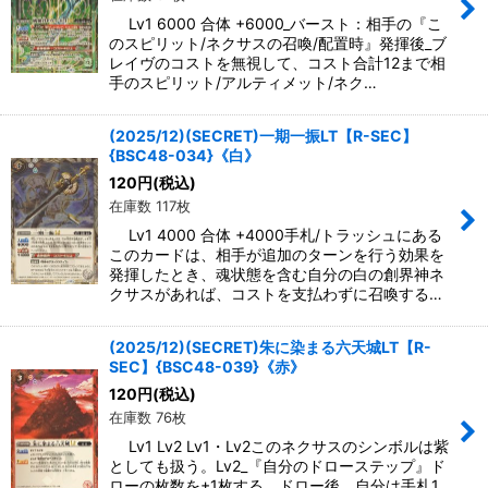
Lv1 6000 合体 +6000_バースト：相手の『こ
のスピリット/ネクサスの召喚/配置時』発揮後_ブ
レイヴのコストを無視して、コスト合計12まで相
手のスピリット/アルティメット/ネク…
(2025/12)(SECRET)一期一振LT【R-SEC】
{BSC48-034}《白》
120
円
(税込)
在庫数 117枚
Lv1 4000 合体 +4000手札/トラッシュにある
このカードは、相手が追加のターンを行う効果を
発揮したとき、魂状態を含む自分の白の創界神ネ
クサスがあれば、コストを支払わずに召喚する…
(2025/12)(SECRET)朱に染まる六天城LT【R-
SEC】{BSC48-039}《赤》
120
円
(税込)
在庫数 76枚
Lv1 Lv2 Lv1・Lv2このネクサスのシンボルは紫
としても扱う。Lv2_『自分のドローステップ』ド
ローの枚数を+1枚する。ドロー後、自分は手札1