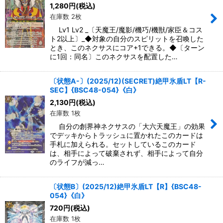
1,280
円
(税込)
在庫数 2枚
Lv1 Lv2 _〔天魔王/魔影/機巧/機獣/家臣＆コス
ト2以上〕_◆対象の自分のスピリットを召喚した
とき、このネクサスにコア+1できる。◆〔ターン
に1回：同名〕このネクサスを配置した…
〔状態A-〕(2025/12)(SECRET)絶甲氷盾LT【R-
SEC】{BSC48-054}《白》
2,130
円
(税込)
在庫数 1枚
自分の創界神ネクサスの「大六天魔王」の効果
でデッキからトラッシュに置かれたこのカードは
手札に加えられる。セットしているこのカード
は、相手によって破棄されず、相手によって自分
のライフが減っ…
〔状態B〕(2025/12)絶甲氷盾LT【R】{BSC48-
054}《白》
720
円
(税込)
在庫数 1枚