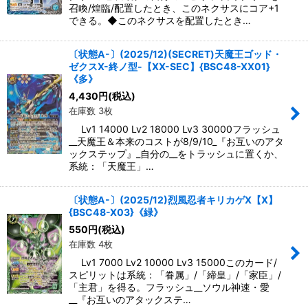
召喚/煌臨/配置したとき、このネクサスにコア+1
できる。◆このネクサスを配置したとき…
〔状態A-〕(2025/12)(SECRET)天魔王ゴッド・
ゼクスX-終ノ型-【XX-SEC】{BSC48-XX01}
《多》
4,430
円
(税込)
在庫数 3枚
Lv1 14000 Lv2 18000 Lv3 30000フラッシュ
__天魔王＆本来のコストが8/9/10_『お互いのアタ
ックステップ』_自分の__をトラッシュに置くか、
系統：「天魔王」…
〔状態A-〕(2025/12)烈風忍者キリカゲX【X】
{BSC48-X03}《緑》
550
円
(税込)
在庫数 4枚
Lv1 7000 Lv2 10000 Lv3 15000このカード/
スピリットは系統：「眷属」/「締皇」/「家臣」/
「主君」を得る。フラッシュ__ソウル神速・愛
__『お互いのアタックステ…