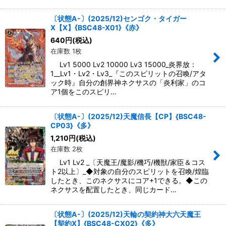
〔状態A-〕(2025/12)センゴク・タイガー
X【X】{BSC48-X01}《赤》
640
円
(税込)
在庫数 1枚
Lv1 5000 Lv2 10000 Lv3 15000_炎界放：
1__Lv1・Lv2・Lv3_『このスピリットの召喚/アタ
ック時』自分の創界神ネクサスの「炎利家」のコ
ア1個をこのスピリ…
〔状態A-〕(2025/12)天魔信長【CP】{BSC48-
CP03}《多》
1,210
円
(税込)
在庫数 2枚
Lv1 Lv2 _〔天魔王/魔影/機巧/機獣/家臣＆コス
ト2以上〕_◆対象の自分のスピリットを召喚/煌臨
したとき、このネクサスにコア+1できる。◆この
ネクサスを配置したとき、同じカード…
〔状態A-〕(2025/12)天輪の契約神大六天魔王
【契約X】{BSC48-CX02}《多》