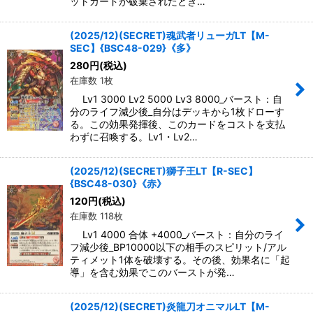
ットカードが破棄されたとき…
(2025/12)(SECRET)魂武者リューガLT【M-
SEC】{BSC48-029}《多》
280
円
(税込)
在庫数 1枚
Lv1 3000 Lv2 5000 Lv3 8000_バースト：自
分のライフ減少後_自分はデッキから1枚ドローす
る。この効果発揮後、このカードをコストを支払
わずに召喚する。Lv1・Lv2…
(2025/12)(SECRET)獅子王LT【R-SEC】
{BSC48-030}《赤》
120
円
(税込)
在庫数 118枚
Lv1 4000 合体 +4000_バースト：自分のライ
フ減少後_BP10000以下の相手のスピリット/アル
ティメット1体を破壊する。その後、効果名に「起
導」を含む効果でこのバーストが発…
(2025/12)(SECRET)炎龍刀オニマルLT【M-