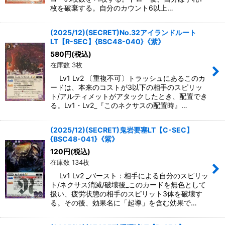
枚を破棄する。自分のカウント6以上…
(2025/12)(SECRET)No.32アイランドルート
LT【R-SEC】{BSC48-040}《紫》
580
円
(税込)
在庫数 3枚
Lv1 Lv2 〔重複不可〕トラッシュにあるこのカ
ードは、本来のコストが3以下の相手のスピリッ
ト/アルティメットがアタックしたとき、配置でき
る。Lv1・Lv2_『このネクサスの配置時』…
(2025/12)(SECRET)鬼岩要塞LT【C-SEC】
{BSC48-041}《紫》
120
円
(税込)
在庫数 134枚
Lv1 Lv2 _バースト：相手による自分のスピリッ
ト/ネクサス消滅/破壊後_このカードを無色として
扱い、疲労状態の相手のスピリット3体を破壊す
る。その後、効果名に「起導」を含む効果で…