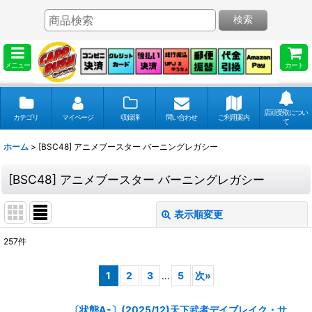
検索
メニュー
カート
店頭受取につい
カテゴリ
マイページ
収録弾
問い合わせ
ご利用案内
て
ホーム
>
[BSC48] アニメブースター バーニングレガシー
[BSC48] アニメブースター バーニングレガシー
表示順変更
閉じる
257
件
表示数
:
1
2
3
...
5
次
»
並び順
:
〔状態A-〕(2025/12)天下武者デイブレイク・サ