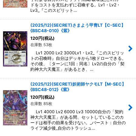
ドをコストを支払わずに召喚する。Lv1・Lv2・
Lv3_『このスピリット…
(2025/12)(SECRET)さまよう甲冑LT【C-SEC】
{BSC48-010}《紫》
120
円
(税込)
在庫数 53枚
Lv1 2000 Lv2 3000Lv1・Lv2_『このスピリッ
トの召喚時』自分はデッキから1枚ドローできる。
その後、〔ターンに1回：同名〕Lv2の自分の「契
約神大六天魔王」があるとき、…
(2025/12)(SECRET)妖術師ヤクモLT【M-SEC】
{BSC48-012}《紫》
120
円
(税込)
在庫数 85枚
Lv1 4000 Lv2 6000 Lv3 10000自分の「契約
神大六天魔王」がある間、セットしているこのカ
ードは相手の効果を受けない。_バースト：自分の
ライフ減少後_自分のトラッシュ…