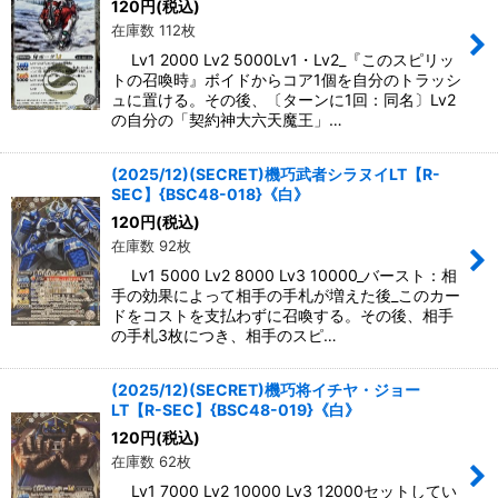
120
円
(税込)
在庫数 112枚
Lv1 2000 Lv2 5000Lv1・Lv2_『このスピリッ
トの召喚時』ボイドからコア1個を自分のトラッシ
ュに置ける。その後、〔ターンに1回：同名〕Lv2
の自分の「契約神大六天魔王」…
(2025/12)(SECRET)機巧武者シラヌイLT【R-
SEC】{BSC48-018}《白》
120
円
(税込)
在庫数 92枚
Lv1 5000 Lv2 8000 Lv3 10000_バースト：相
手の効果によって相手の手札が増えた後_このカー
ドをコストを支払わずに召喚する。その後、相手
の手札3枚につき、相手のスピ…
(2025/12)(SECRET)機巧将イチヤ・ジョー
LT【R-SEC】{BSC48-019}《白》
120
円
(税込)
在庫数 62枚
Lv1 7000 Lv2 10000 Lv3 12000セットしてい