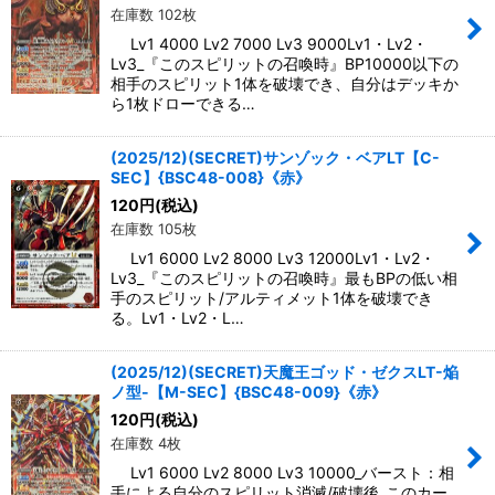
在庫数 102枚
Lv1 4000 Lv2 7000 Lv3 9000Lv1・Lv2・
Lv3_『このスピリットの召喚時』BP10000以下の
相手のスピリット1体を破壊でき、自分はデッキか
ら1枚ドローできる…
(2025/12)(SECRET)サンゾック・ベアLT【C-
SEC】{BSC48-008}《赤》
120
円
(税込)
在庫数 105枚
Lv1 6000 Lv2 8000 Lv3 12000Lv1・Lv2・
Lv3_『このスピリットの召喚時』最もBPの低い相
手のスピリット/アルティメット1体を破壊でき
る。Lv1・Lv2・L…
(2025/12)(SECRET)天魔王ゴッド・ゼクスLT-焔
ノ型-【M-SEC】{BSC48-009}《赤》
120
円
(税込)
在庫数 4枚
Lv1 6000 Lv2 8000 Lv3 10000_バースト：相
手による自分のスピリット消滅/破壊後_このカー