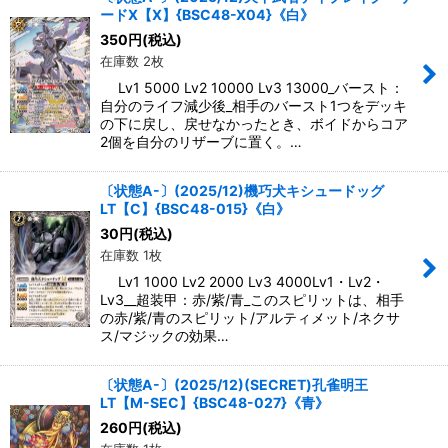
ードX【X】{BSC48-X04}《白》
絞り込む
350
円
(税込)
在庫数 2枚
Lv1 5000 Lv2 10000 Lv3 13000_バースト：
自分のライフ減少後_相手のバースト1つをデッキ
の下に戻し、戻せなかったとき、ボイドからコア
2個を自分のリザーブに置く。…
〔状態A-〕(2025/12)機巧犬キシュードッグ
LT【C】{BSC48-015}《白》
30
円
(税込)
在庫数 1枚
Lv1 1000 Lv2 2000 Lv3 4000Lv1・Lv2・
Lv3__超装甲：赤/紫/青_このスピリットは、相手
の赤/紫/青のスピリット/アルティメット/ネクサ
ス/マジックの効果…
〔状態A-〕(2025/12)(SECRET)孔雀明王
LT【M-SEC】{BSC48-027}《青》
260
円
(税込)