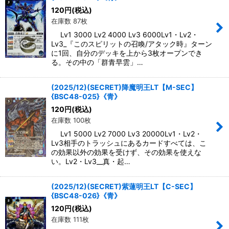
120
円
(税込)
在庫数 87枚
Lv1 3000 Lv2 4000 Lv3 6000Lv1・Lv2・
Lv3_『このスピリットの召喚/アタック時』ターン
に1回、自分のデッキを上から3枚オープンでき
る。その中の「群青早雲」…
(2025/12)(SECRET)降魔明王LT【M-SEC】
{BSC48-025}《青》
120
円
(税込)
在庫数 100枚
Lv1 5000 Lv2 7000 Lv3 20000Lv1・Lv2・
Lv3相手のトラッシュにあるカードすべては、こ
の効果以外の効果を受けず、その効果を使えな
い。Lv2・Lv3__真・起…
(2025/12)(SECRET)紫蓮明王LT【C-SEC】
{BSC48-026}《青》
120
円
(税込)
在庫数 111枚