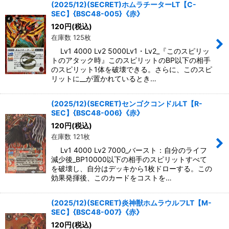
(2025/12)(SECRET)ホムラチーターLT【C-
SEC】{BSC48-005}《赤》
120
円
(税込)
在庫数 125枚
Lv1 4000 Lv2 5000Lv1・Lv2_『このスピリッ
トのアタック時』このスピリットのBP以下の相手
のスピリット1体を破壊できる。さらに、このスピ
リットに__が置かれているとき…
(2025/12)(SECRET)センゴクコンドルLT【R-
SEC】{BSC48-006}《赤》
120
円
(税込)
在庫数 121枚
Lv1 4000 Lv2 7000_バースト：自分のライフ
減少後_BP10000以下の相手のスピリットすべて
を破壊し、自分はデッキから1枚ドローする。この
効果発揮後、このカードをコストを…
(2025/12)(SECRET)炎神獣ホムラウルフLT【M-
SEC】{BSC48-007}《赤》
120
円
(税込)