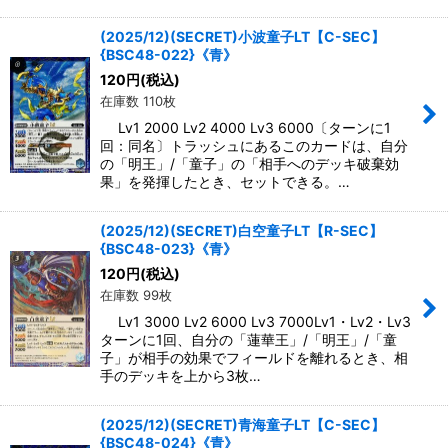
(2025/12)(SECRET)小波童子LT【C-SEC】
{BSC48-022}《青》
120
円
(税込)
在庫数 110枚
Lv1 2000 Lv2 4000 Lv3 6000〔ターンに1
回：同名〕トラッシュにあるこのカードは、自分
の「明王」/「童子」の「相手へのデッキ破棄効
果」を発揮したとき、セットできる。…
(2025/12)(SECRET)白空童子LT【R-SEC】
{BSC48-023}《青》
120
円
(税込)
在庫数 99枚
Lv1 3000 Lv2 6000 Lv3 7000Lv1・Lv2・Lv3
ターンに1回、自分の「蓮華王」/「明王」/「童
子」が相手の効果でフィールドを離れるとき、相
手のデッキを上から3枚…
(2025/12)(SECRET)青海童子LT【C-SEC】
{BSC48-024}《青》