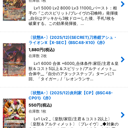
在庫数 1枚
Lv1 5000 Lv2 8000 Lv3 11000_バースト：相
手の『このスピリット/ブレイヴの召喚時』発揮後
_自分はデッキから3枚ドローした後、手札1枚を
破棄する。この効果発揮後、…
〔状態A-〕(2025/12)(SECRET)刀将鎧アシュ・
ライオンX【X-SEC】{BSC48-X10}《赤》
1,880
円
(税込)
在庫数 2枚
Lv1 6000 合体 +6000_合体条件:家臣/主君＆皇
獣＆コスト5以上＆スピリット/アルティメット__
合体中__『自分のアタックステップ』ターンに1
回、「タイガー」/「レオンランサ…
〔状態A-〕(2025/12)炎利家【CP】{BSC48-
CP01}《赤》
550
円
(税込)
在庫数 1枚
Lv1 Lv2 _〔皇獣/家臣/主君＆コスト2以上〕
〔皇獣＆アルティメット〕〔ブレイヴ〕_◆対象の