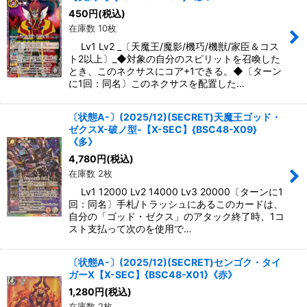
450
円
(税込)
在庫数 10枚
Lv1 Lv2 _〔天魔王/魔影/機巧/機獣/家臣＆コス
ト2以上〕_◆対象の自分のスピリットを召喚した
とき、このネクサスにコア+1できる。◆〔ターン
に1回：同名〕このネクサスを配置した…
〔状態A-〕(2025/12)(SECRET)天魔王ゴッド・
ゼクスX-破ノ型-【X-SEC】{BSC48-X09}
《多》
4,780
円
(税込)
在庫数 2枚
Lv1 12000 Lv2 14000 Lv3 20000〔ターンに1
回：同名〕手札/トラッシュにあるこのカードは、
自分の「ゴッド・ゼクス」のアタック終了時、1コ
スト支払って次のを使用で…
〔状態A-〕(2025/12)(SECRET)センゴク・タイ
ガーX【X-SEC】{BSC48-X01}《赤》
1,280
円
(税込)
在庫数 2枚