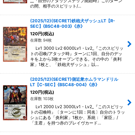
__『自分のアタックステップ開始時』このターン
の間、相手のスピリット/…
(2025/12)(SECRET)鉄砲犬ザッシュLT【R-
SEC】{BSC48-003}《赤》
120
円
(税込)
在庫数 94枚
Lv1 3000 Lv2 6000Lv1・Lv2_『このスピリッ
トの召喚/アタック時』ターンに1回、自分のデッ
キを上から3枚オープンできる。その中の「炎利
家」1枚と、「鉄砲犬ザッシュ」以…
(2025/12)(SECRET)側近衆ホムラマンドリル
LT【C-SEC】{BSC48-004}《赤》
120
円
(税込)
在庫数 103枚
Lv1 2000 Lv2 3000Lv1・Lv2_『このスピリッ
トの召喚時』〔ターンに1回：同名〕自分のトラッ
シュにある「炎利家」1枚か、系統：「家臣」/
「主君」を持つ赤のブレイヴカード…