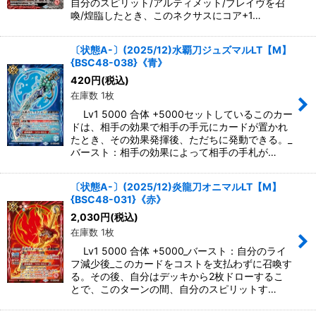
自分のスピリット/アルティメット/ブレイヴを召
喚/煌臨したとき、このネクサスにコア+1…
〔状態A-〕(2025/12)水覇刀ジュズマルLT【M】
{BSC48-038}《青》
420
円
(税込)
在庫数 1枚
Lv1 5000 合体 +5000セットしているこのカー
ドは、相手の効果で相手の手元にカードが置かれ
たとき、その効果発揮後、ただちに発動できる。_
バースト：相手の効果によって相手の手札が…
〔状態A-〕(2025/12)炎龍刀オニマルLT【M】
{BSC48-031}《赤》
2,030
円
(税込)
在庫数 1枚
Lv1 5000 合体 +5000_バースト：自分のライ
フ減少後_このカードをコストを支払わずに召喚す
る。その後、自分はデッキから2枚ドローするこ
とで、このターンの間、自分のスピリットす…