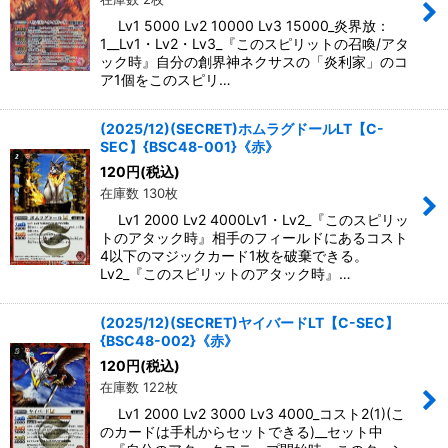
Lv1 5000 Lv2 10000 Lv3 15000_炎界放：
1__Lv1・Lv2・Lv3_『このスピリットの召喚/アタ
ック時』自分の創界神ネクサスの「炎利家」のコ
ア1個をこのスピリ…
(2025/12)(SECRET)ホムラグドールLT【C-
SEC】{BSC48-001}《赤》
120
円
(税込)
在庫数 130枚
Lv1 2000 Lv2 4000Lv1・Lv2_『このスピリッ
トのアタック時』相手のフィールドにあるコスト
4以下のマジックカード1枚を破棄できる。
Lv2_『このスピリットのアタック時』…
(2025/12)(SECRET)ヤイバードLT【C-SEC】
{BSC48-002}《赤》
120
円
(税込)
在庫数 122枚
Lv1 2000 Lv2 3000 Lv3 4000_コスト2(1)(こ
のカードは手札からセットできる)__セット中