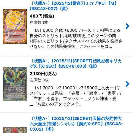
〔状態A-〕(2025/12)雷命刀ミカヅキLT【M】
{BSC48-037}《黄》
480
円
(税込)
在庫数 1枚
Lv1 6000 合体 +6000_バースト：相手による
自分のスピリット消滅/破壊後_このターンの間、
相手のスピリット/ネクサスすべての効果を発揮さ
せない。この効果発揮後、このカードをコ…
〔状態A-〕(2025/12)(SECRET)烈風忍者キリカ
ゲX【X-SEC】{BSC48-X03}《緑》
2,130
円
(税込)
在庫数 3枚
Lv1 7000 Lv2 10000 Lv3 15000このカード/
スピリットは系統：「眷属」/「締皇」/「家臣」/
「主君」を得る。フラッシュ__ソウル神速・愛
__『お互いのアタックステ…
〔状態A-〕(2025/12)(SECRET)天輪の契約神大
六天魔王(背景シンボル)【契約X-SEC】{BSC48-
CX02}《多》