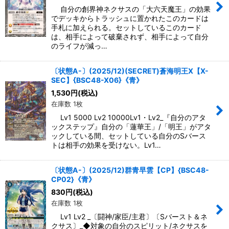
自分の創界神ネクサスの「大六天魔王」の効果
でデッキからトラッシュに置かれたこのカードは
手札に加えられる。セットしているこのカード
は、相手によって破棄されず、相手によって自分
のライフが減っ…
〔状態A-〕(2025/12)(SECRET)蒼海明王X【X-
SEC】{BSC48-X06}《青》
1,530
円
(税込)
在庫数 1枚
Lv1 5000 Lv2 10000Lv1・Lv2_『自分のアタ
ックステップ』自分の「蓮華王」/「明王」がアタ
ックしている間、セットしている自分のSバース
トは相手の効果を受けない。Lv1…
〔状態A-〕(2025/12)群青早雲【CP】{BSC48-
CP02}《青》
830
円
(税込)
在庫数 1枚
Lv1 Lv2 _〔闘神/家臣/主君〕〔Sバースト＆ネ
クサス〕_◆対象の自分のスピリット/ネクサスを