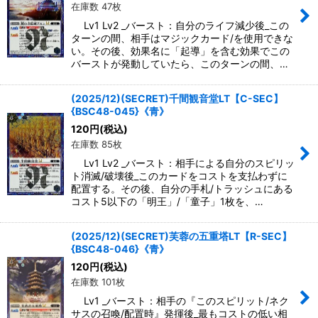
在庫数 47枚
Lv1 Lv2 _バースト：自分のライフ減少後_この
ターンの間、相手はマジックカード/を使用できな
い。その後、効果名に「起導」を含む効果でこの
バーストが発動していたら、このターンの間、…
(2025/12)(SECRET)千間観音堂LT【C-SEC】
{BSC48-045}《青》
120
円
(税込)
在庫数 85枚
Lv1 Lv2 _バースト：相手による自分のスピリッ
ト消滅/破壊後_このカードをコストを支払わずに
配置する。その後、自分の手札/トラッシュにある
コスト5以下の「明王」/「童子」1枚を、…
(2025/12)(SECRET)芙蓉の五重塔LT【R-SEC】
{BSC48-046}《青》
120
円
(税込)
在庫数 101枚
Lv1 _バースト：相手の『このスピリット/ネク
サスの召喚/配置時』発揮後_最もコストの低い相