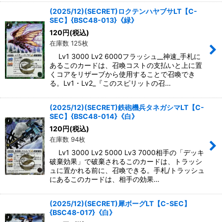
(2025/12)(SECRET)ロクテンハヤブサLT【C-
SEC】{BSC48-013}《緑》
120
円
(税込)
在庫数 125枚
Lv1 3000 Lv2 6000フラッシュ__神速_手札に
あるこのカードは、召喚コストの支払いと上に置
くコアをリザーブから使用することで召喚でき
る。Lv1・Lv2_『このスピリットの召…
(2025/12)(SECRET)鉄砲機兵タネガシマLT【C-
SEC】{BSC48-014}《白》
120
円
(税込)
在庫数 94枚
Lv1 3000 Lv2 5000 Lv3 7000相手の「デッキ
破棄効果」で破棄されるこのカードは、トラッシ
ュに置かれる前に、召喚できる。手札/トラッシュ
にあるこのカードは、相手の効果…
(2025/12)(SECRET)犀ボーグLT【C-SEC】
{BSC48-017}《白》