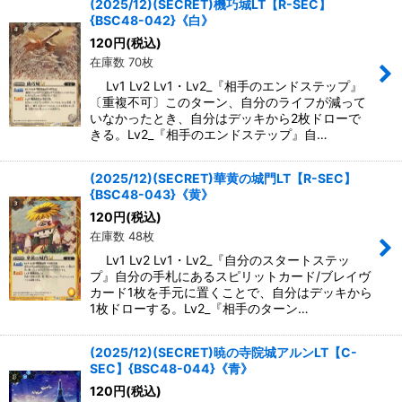
(2025/12)(SECRET)機巧城LT【R-SEC】
{BSC48-042}《白》
120
円
(税込)
在庫数 70枚
Lv1 Lv2 Lv1・Lv2_『相手のエンドステップ』
〔重複不可〕このターン、自分のライフが減って
いなかったとき、自分はデッキから2枚ドローで
きる。Lv2_『相手のエンドステップ』自…
(2025/12)(SECRET)華黄の城門LT【R-SEC】
{BSC48-043}《黄》
120
円
(税込)
在庫数 48枚
Lv1 Lv2 Lv1・Lv2_『自分のスタートステッ
プ』自分の手札にあるスピリットカード/ブレイヴ
カード1枚を手元に置くことで、自分はデッキから
1枚ドローする。Lv2_『相手のターン…
(2025/12)(SECRET)暁の寺院城アルンLT【C-
SEC】{BSC48-044}《青》
120
円
(税込)