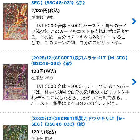
SEC】{BSC48-031}《赤》
2,180
円
(税込)
在庫数 19枚
Lv1 5000 合体 +5000_バースト：自分のライ
フ減少後_このカードをコストを支払わずに召喚す
る。その後、自分はデッキから2枚ドローするこ
とで、このターンの間、自分のスピリットす…
(2025/12)(SECRET)妖刀ムラサメLT【M-SEC】
{BSC48-032}《紫》
120
円
(税込)
在庫数 25枚
Lv1 5000 合体 +5000セットしているこのカー
ドは、相手の効果で自分の紫1色のスピリットを手
札/デッキに戻したとき、ただちに発動できる。_
バースト：相手による自分のスピリット消…
(2025/12)(SECRET)風翼刀ドウジキリLT【M-
SEC】{BSC48-033}《緑》
120
円
(税込)
在庫数 61枚