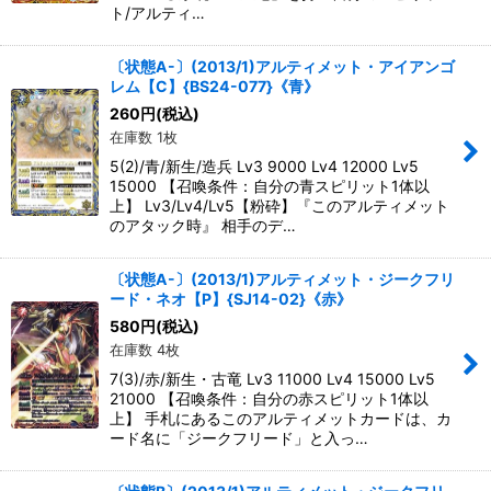
ト/アルティ…
〔状態A-〕(2013/1)アルティメット・アイアンゴ
レム【C】{BS24-077}《青》
260
円
(税込)
在庫数 1枚
5(2)/青/新生/造兵 Lv3 9000 Lv4 12000 Lv5
15000 【召喚条件：自分の青スピリット1体以
上】 Lv3/Lv4/Lv5【粉砕】『このアルティメット
のアタック時』 相手のデ…
〔状態A-〕(2013/1)アルティメット・ジークフリ
ード・ネオ【P】{SJ14-02}《赤》
580
円
(税込)
在庫数 4枚
7(3)/赤/新生・古竜 Lv3 11000 Lv4 15000 Lv5
21000 【召喚条件：自分の赤スピリット1体以
上】 手札にあるこのアルティメットカードは、カ
ード名に「ジークフリード」と入っ…