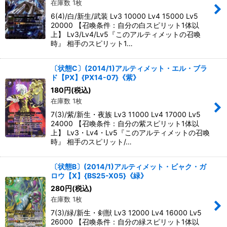
在庫数 1枚
6(4)/白/新生/武装 Lv3 10000 Lv4 15000 Lv5
20000 【召喚条件：自分の白スピリット1体以
上】 Lv3/Lv4/Lv5『このアルティメットの召喚
時』 相手のスピリット1…
〔状態C〕(2014/1)アルティメット・エル・ブラ
ド【PX】{PX14-07}《紫》
180
円
(税込)
在庫数 1枚
7(3)/紫/新生・夜族 Lv3 11000 Lv4 17000 Lv5
24000 【召喚条件：自分の紫スピリット1体以
上】 Lv3・Lv4・Lv5『このアルティメットの召喚
時』 相手のスピリット/…
〔状態B〕(2014/1)アルティメット・ビャク・ガ
ロウ【X】{BS25-X05}《緑》
280
円
(税込)
在庫数 1枚
7(3)/緑/新生・剣獣 Lv3 12000 Lv4 16000 Lv5
26000 【召喚条件：自分の緑スピリット1体以