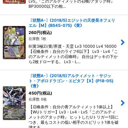
Lv5_『このアルティメットの召喚/アタック時』
BP30000以下の相…
〔状態A-〕(2018/5)エジットの天使長ネフェリ
エル【M】{BS45-075}《黄》
260
円
(税込)
在庫数 1枚
6(黄3極2)/黄/界渡・天霊 Lv3 10000 Lv4 16000
【召喚条件：自分のライフ6以下】 Lv3・Lv4『こ
のアルティメットの召喚時』 自分はデッキの下か
ら2枚ドローする。 Lv3・L…
〔状態A-〕(2018/5)アルティメット・サジッ
ト・アポロドラゴン・エピタフ【X】{P18-05}
《青》
450
円
(税込)
在庫数 6枚
【召喚条件：自分の青アルティメット1体以上】
【WUトリガー】Lv3・Lv4・Lv5『このアルティ
メットのアタック時』 ヒットしたUトリガー1回に
つき、最もコストの低い相手のスピリット1体を破
壊する。…