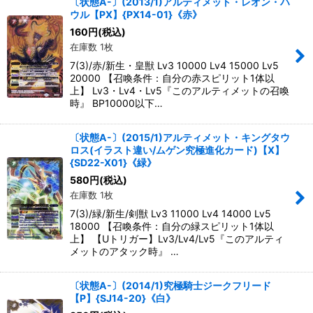
〔状態A-〕(2013/1)アルティメット・レオン・ハ
ウル【PX】{PX14-01}《赤》
160
円
(税込)
在庫数 1枚
7(3)/赤/新生・皇獣 Lv3 10000 Lv4 15000 Lv5
20000 【召喚条件：自分の赤スピリット1体以
上】 Lv3・Lv4・Lv5『このアルティメットの召喚
時』 BP10000以下…
〔状態A-〕(2015/1)アルティメット・キングタウ
ロス(イラスト違い/ムゲン究極進化カード)【X】
{SD22-X01}《緑》
580
円
(税込)
在庫数 1枚
7(3)/緑/新生/剣獣 Lv3 11000 Lv4 14000 Lv5
18000 【召喚条件：自分の緑スピリット1体以
上】 【Uトリガー】Lv3/Lv4/Lv5『このアルティ
メットのアタック時』 …
〔状態A-〕(2014/1)究極騎士ジークフリード
【P】{SJ14-20}《白》