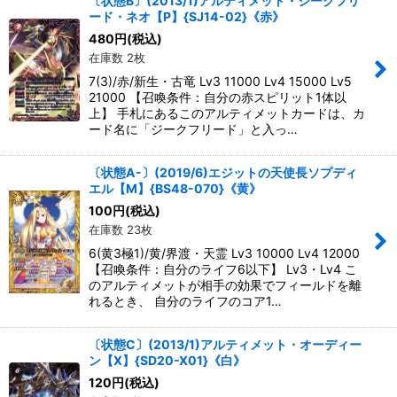
〔状態B〕(2013/1)アルティメット・ジークフリ
ード・ネオ【P】{SJ14-02}《赤》
480
円
(税込)
在庫数 2枚
7(3)/赤/新生・古竜 Lv3 11000 Lv4 15000 Lv5
21000 【召喚条件：自分の赤スピリット1体以
上】 手札にあるこのアルティメットカードは、カ
ード名に「ジークフリード」と入っ…
〔状態A-〕(2019/6)エジットの天使長ソプディ
エル【M】{BS48-070}《黄》
100
円
(税込)
在庫数 23枚
6(黄3極1)/黄/界渡・天霊 Lv3 10000 Lv4 12000
【召喚条件：自分のライフ6以下】 Lv3・Lv4 こ
のアルティメットが相手の効果でフィールドを離
れるとき、 自分のライフのコア1…
〔状態C〕(2013/1)アルティメット・オーディー
ン【X】{SD20-X01}《白》
120
円
(税込)