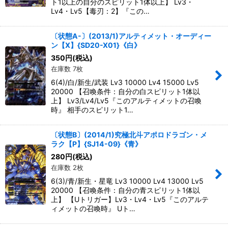
ト1以上の自分のスピリット1体以上】 Lv3・
Lv4・Lv5【毒刃：2】『この…
〔状態A-〕(2013/1)アルティメット・オーディー
ン【X】{SD20-X01}《白》
350
円
(税込)
在庫数 7枚
6(4)/白/新生/武装 Lv3 10000 Lv4 15000 Lv5
20000 【召喚条件：自分の白スピリット1体以
上】 Lv3/Lv4/Lv5『このアルティメットの召喚
時』 相手のスピリット1…
〔状態B〕(2014/1)究極北斗アポロドラゴン・メ
ラク【P】{SJ14-09}《青》
280
円
(税込)
在庫数 2枚
6(3)/青/新生・星竜 Lv3 10000 Lv4 13000 Lv5
20000 【召喚条件：自分の青スピリット1体以
上】 【Uトリガー】Lv3・Lv4・Lv5『このアルテ
ィメットの召喚時』 Uト…