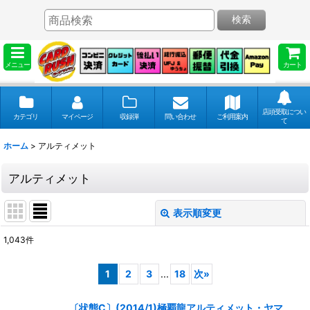
検索
メニュー
カート
店頭受取につい
カテゴリ
マイページ
収録弾
問い合わせ
ご利用案内
て
ホーム
>
アルティメット
アルティメット
表示順変更
閉じる
1,043
件
表示数
:
1
2
3
...
18
次
»
並び順
:
〔状態C〕(2014/1)極覇龍アルティメット・ヤマ