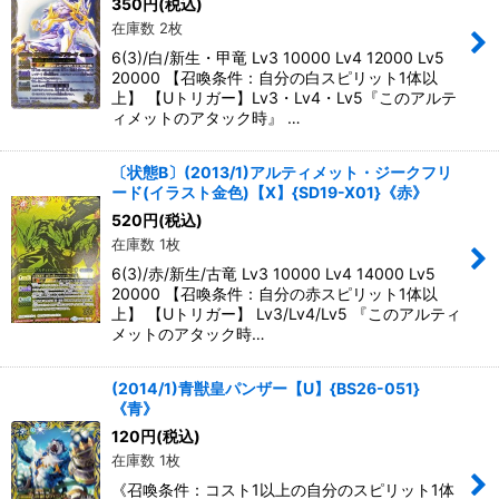
350
円
(税込)
在庫数 2枚
6(3)/白/新生・甲竜 Lv3 10000 Lv4 12000 Lv5
20000 【召喚条件：自分の白スピリット1体以
上】 【Uトリガー】Lv3・Lv4・Lv5『このアルテ
ィメットのアタック時』 …
〔状態B〕(2013/1)アルティメット・ジークフリ
ード(イラスト金色)【X】{SD19-X01}《赤》
520
円
(税込)
在庫数 1枚
6(3)/赤/新生/古竜 Lv3 10000 Lv4 14000 Lv5
20000 【召喚条件：自分の赤スピリット1体以
上】 【Uトリガー】 Lv3/Lv4/Lv5 『このアルティ
メットのアタック時…
(2014/1)青獣皇パンザー【U】{BS26-051}
《青》
120
円
(税込)
在庫数 1枚
《召喚条件：コスト1以上の自分のスピリット1体