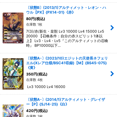
〔状態B〕(2013/1)アルティメット・レオン・ハ
ウル【PX】{PX14-01}《赤》
80
円
(税込)
在庫数 1枚
7(3)/赤/新生・皇獣 Lv3 10000 Lv4 15000 Lv5
20000 【召喚条件：自分の赤スピリット1体以
上】 Lv3・Lv4・Lv5『このアルティメットの召喚
時』 BP10000以下…
〔状態A-〕(2023/10)エジットの天使長ネフェリ
エル(Xレア仕様/BSC41収録)【M】{BS45-075}
《黄》
350
円
(税込)
在庫数 4枚
Lv3 10000 Lv4 16000
〔状態A-〕(2014/1)アルティメット・グレイザ
ー【P】{SJ14-25}《白》
420
円
(税込)
在庫数 3枚