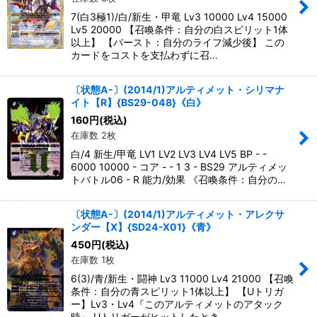
7(白3極1)/白/新生・甲竜 Lv3 10000 Lv4 15000
Lv5 20000 【召喚条件：自分の白スピリット1体
以上】 【バースト：自分のライフ減少後】 この
カードをコストを支払わずに召…
〔状態A-〕(2014/1)アルティメット・シリマナ
イト【R】{BS29-048}《白》
160
円
(税込)
在庫数 2枚
白/4 新生/甲竜 LV1 LV2 LV3 LV4 LV5 BP - -
6000 10000 - コア - - 1 3 - BS29 アルティメッ
トバトル06 - R 能力/効果 《召喚条件：自分の…
〔状態A-〕(2014/1)アルティメット・アレクサ
ンダー【X】{SD24-X01}《青》
450
円
(税込)
在庫数 1枚
6(3)/青/新生・闘神 Lv3 11000 Lv4 21000 【召喚
条件：自分の青スピリット1体以上】 【Uトリガ
ー】Lv3・Lv4『このアルティメットのアタック
時』 Uトリガーがヒットしたとき、…