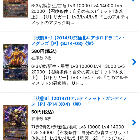
6(3)/赤/新生/古竜 Lv3 10000 Lv4 14000 Lv5
20000 【召喚条件：自分の赤スピリット1体以
上】 【Uトリガー】 Lv3/Lv4/Lv5 『このアルティ
メットのアタック時…
〔状態A-〕(2014/1)究極北斗アポロドラゴン・
メグレズ【P】{SJ14-08}《黄》
580
円
(税込)
在庫数 2枚
6(3)/黄/新生・星竜 Lv3 10000 Lv4 13000 Lv5
20000 【召喚条件：自分の黄スピリット1体以
上】 【Uトリガー】Lv3・Lv4・Lv5『このアルテ
ィメットの召喚時』 Uト…
〔状態B〕(2014/1)アルティメット・ガンディノ
ス【P】{P14-X04}《赤》
50
円
(税込)
在庫数 5枚
7(赤2青2)/赤/新生/地竜 Lv3 10000 Lv4 14000
Lv5 24000 【召喚条件：自分の赤/青スピリット1
体以上】 Lv3/Lv4/Lv5【強襲：2】『このアルテ