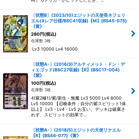
〔状態B〕(2023/10)エジットの天使長ネフェリ
エル(Xレア仕様/BSC41収録)【M】{BS45-075}
《黄》
280
円
(税込)
在庫数 3枚
Lv3 10000 Lv4 16000
〔状態A-〕(2016/3)アルティメット・ドン・デ
ィエゴッド(BSC27収録)【R】{BSC17-004}
《紫》
100
円
(税込)
在庫数 3枚
4(紫2極1)/紫/新生・無魔 Lv3 5000 Lv4 8000
Lv5 10000 【召喚条件：自分の紫スピリット1体
以上】 Lv3・Lv4・Lv5 お互い、デッキは破棄さ
れず、スピリットの効果で…
〔状態A-〕(2018/5)エジットの天使リナエル
【R】{BS46-077}《黄》