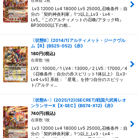
在庫数 2枚
Lv3 12000 Lv4 18000 Lv5 25000_召喚条件：自
分の「契約神炎利家」1つ以上_Lv3・Lv4・
Lv5_『このアルティメットの召喚/アタック時』
BP30000以下の相…
〔状態B〕(2014/1)アルティメット・ジークヴル
ム【R】{BS25-052}《赤》
180
円
(税込)
在庫数 1枚
LV3 : 10000／1 LV4 : 13000／2 LV5 : 17000／4
《召喚条件：自分の赤スピリット1体以上》 [Lv3-
Lv4-Lv5] 系統：「星竜」を持つ自分のスピリッ
ト/アルティ…
〔状態A-〕(2025/12)(SECRET)戦国六武将レオ
ンランサーX【X-SEC】{BS74-X12}《赤》
740
円
(税込)
在庫数 1枚
Lv3 12000 Lv4 18000 Lv5 25000_召喚条件：自
分の「契約神炎利家」1つ以上_Lv3・Lv4・