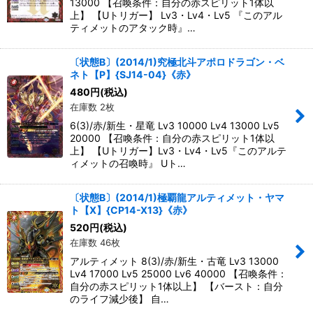
13000 【召喚条件：自分の赤スピリット1体以
上】 【Uトリガー】 Lv3・Lv4・Lv5 『このアル
ティメットのアタック時』…
〔状態B〕(2014/1)究極北斗アポロドラゴン・ベ
ネト【P】{SJ14-04}《赤》
480
円
(税込)
在庫数 2枚
6(3)/赤/新生・星竜 Lv3 10000 Lv4 13000 Lv5
20000 【召喚条件：自分の赤スピリット1体以
上】 【Uトリガー】Lv3・Lv4・Lv5『このアルテ
ィメットの召喚時』 Uト…
〔状態B〕(2014/1)極覇龍アルティメット・ヤマ
ト【X】{CP14-X13}《赤》
520
円
(税込)
在庫数 46枚
アルティメット 8(3)/赤/新生・古竜 Lv3 13000
Lv4 17000 Lv5 25000 Lv6 40000 【召喚条件：
自分の赤スピリット1体以上】 【バースト：自分
のライフ減少後】 自…