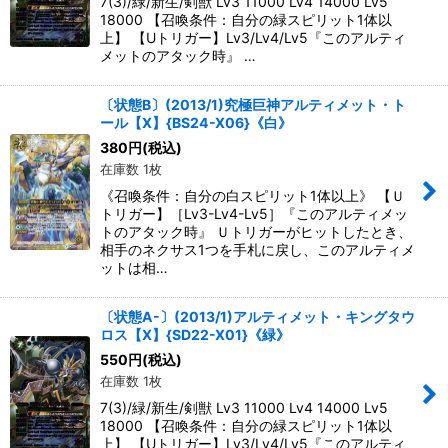
7(3)/緑/新生/剣獣 Lv3 11000 Lv4 14000 Lv5
18000 【召喚条件：自分の緑スピリット1体以
上】 【Uトリガー】Lv3/Lv4/Lv5『このアルティ
メットのアタック時』 …
〔状態B〕(2013/1)究極巨神アルティメット・ト
ール【X】{BS24-X06}《白》
380
円
(税込)
在庫数 1枚
《召喚条件：自分の白スピリット1体以上》 【Ｕ
トリガー】［Lv3-Lv4-Lv5］『このアルティメッ
トのアタック時』 Ｕトリガーがヒットしたとき、
相手のネクサス1つを手札に戻し、このアルティメ
ットは相…
〔状態A-〕(2013/1)アルティメット・キングタウ
ロス【X】{SD22-X01}《緑》
550
円
(税込)
在庫数 1枚
7(3)/緑/新生/剣獣 Lv3 11000 Lv4 14000 Lv5
18000 【召喚条件：自分の緑スピリット1体以
上】 【Uトリガー】Lv3/Lv4/Lv5『このアルティ