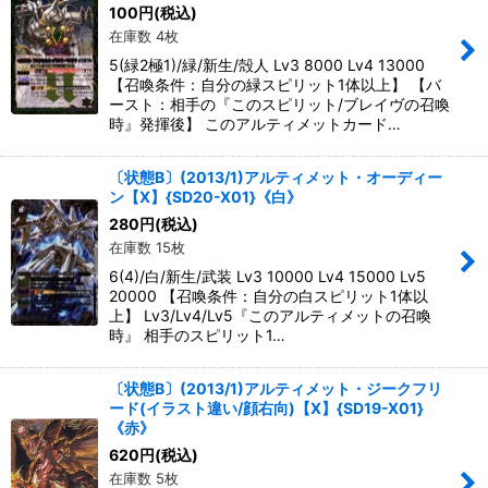
100
円
(税込)
在庫数 4枚
5(緑2極1)/緑/新生/殻人 Lv3 8000 Lv4 13000
【召喚条件：自分の緑スピリット1体以上】 【バ
ースト：相手の『このスピリット/ブレイヴの召喚
時』発揮後】 このアルティメットカード…
〔状態B〕(2013/1)アルティメット・オーディー
ン【X】{SD20-X01}《白》
280
円
(税込)
在庫数 15枚
6(4)/白/新生/武装 Lv3 10000 Lv4 15000 Lv5
20000 【召喚条件：自分の白スピリット1体以
上】 Lv3/Lv4/Lv5『このアルティメットの召喚
時』 相手のスピリット1…
〔状態B〕(2013/1)アルティメット・ジークフリ
ード(イラスト違い/顔右向)【X】{SD19-X01}
《赤》
620
円
(税込)
在庫数 5枚