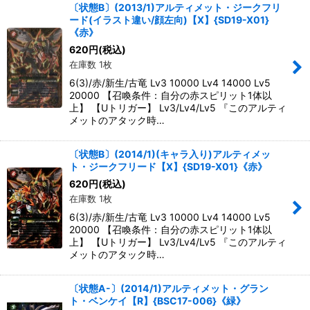
〔状態B〕(2013/1)アルティメット・ジークフリ
ード(イラスト違い/顔左向)【X】{SD19-X01}
《赤》
620
円
(税込)
在庫数 1枚
6(3)/赤/新生/古竜 Lv3 10000 Lv4 14000 Lv5
20000 【召喚条件：自分の赤スピリット1体以
上】 【Uトリガー】 Lv3/Lv4/Lv5 『このアルティ
メットのアタック時…
〔状態B〕(2014/1)(キャラ入り)アルティメッ
ト・ジークフリード【X】{SD19-X01}《赤》
620
円
(税込)
在庫数 1枚
6(3)/赤/新生/古竜 Lv3 10000 Lv4 14000 Lv5
20000 【召喚条件：自分の赤スピリット1体以
上】 【Uトリガー】 Lv3/Lv4/Lv5 『このアルティ
メットのアタック時…
〔状態A-〕(2014/1)アルティメット・グラン
ト・ベンケイ【R】{BSC17-006}《緑》