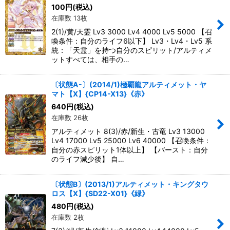
100
円
(税込)
在庫数 13枚
2(1)/黄/天霊 Lv3 3000 Lv4 4000 Lv5 5000 【召
喚条件：自分のライフ6以下】 Lv3・Lv4・Lv5 系
統：「天霊」を持つ自分のスピリット/アルティメ
ットすべては、相手の…
〔状態A-〕(2014/1)極覇龍アルティメット・ヤ
マト【X】{CP14-X13}《赤》
640
円
(税込)
在庫数 26枚
アルティメット 8(3)/赤/新生・古竜 Lv3 13000
Lv4 17000 Lv5 25000 Lv6 40000 【召喚条件：
自分の赤スピリット1体以上】 【バースト：自分
のライフ減少後】 自…
〔状態B〕(2013/1)アルティメット・キングタウ
ロス【X】{SD22-X01}《緑》
480
円
(税込)
在庫数 2枚