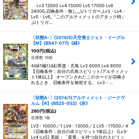
Lv3 12000 Lv4 15000 Lv5 17000 Lv6
24000_召喚条件：無し__Uトリガー_Lv3・Lv4・
Lv5・Lv6_『このアルティメットのアタック時』
_Uトリガ…
〔状態A-〕(2019/5)天空勇士ジェト・イーグル
【M】{BS47-077}《緑》
100
円
(税込)
在庫数 16枚
4(緑1極1)/緑/界渡・爪鳥 Lv3 6000 Lv4 8000
【召喚条件：自分の爪鳥スピリット/アルティメッ
ト1体以上】 オープンされたこのカードが召喚さ
れるとき、召喚条件を無視する。 Lv3・…
〔状態A-〕(2014/1)アルティメット・ジークヴ
ルム【R】{BS25-052}《赤》
260
円
(税込)
在庫数 1枚
LV3 : 10000／1 LV4 : 13000／2 LV5 : 17000／4
《召喚条件：自分の赤スピリット1体以上》 [Lv3-
Lv4-Lv5] 系統：「星竜」を持つ自分のスピリッ