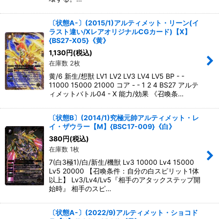
〔状態A-〕(2015/1)アルティメット・リーン(イ
ラスト違い/XレアオリジナルCGカード)【X】
{BS27-X05}《黄》
1,130
円
(税込)
在庫数 2枚
黄/6 新生/想獣 LV1 LV2 LV3 LV4 LV5 BP - -
11000 15000 21000 コア - - 1 2 4 BS27 アルテ
ィメットバトル04 - X 能力/効果 《召喚条…
〔状態B〕(2014/1)究極元帥アルティメット・レ
イ・ザウラー【M】{BSC17-009}《白》
380
円
(税込)
在庫数 1枚
7(白3極1)/白/新生/機獣 Lv3 10000 Lv4 15000
Lv5 20000 【召喚条件：自分の白スピリット1体
以上】 Lv3/Lv4/Lv5『相手のアタックステップ開
始時』 相手のスピ…
〔状態A-〕(2022/9)アルティメット・ショコド