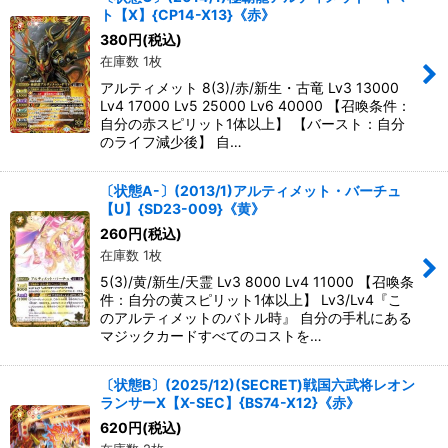
ト【X】{CP14-X13}《赤》
絞り込む
380
円
(税込)
在庫数 1枚
アルティメット 8(3)/赤/新生・古竜 Lv3 13000
Lv4 17000 Lv5 25000 Lv6 40000 【召喚条件：
自分の赤スピリット1体以上】 【バースト：自分
のライフ減少後】 自…
〔状態A-〕(2013/1)アルティメット・バーチュ
【U】{SD23-009}《黄》
260
円
(税込)
在庫数 1枚
5(3)/黄/新生/天霊 Lv3 8000 Lv4 11000 【召喚条
件：自分の黄スピリット1体以上】 Lv3/Lv4『こ
のアルティメットのバトル時』 自分の手札にある
マジックカードすべてのコストを…
〔状態B〕(2025/12)(SECRET)戦国六武将レオン
ランサーX【X-SEC】{BS74-X12}《赤》
620
円
(税込)