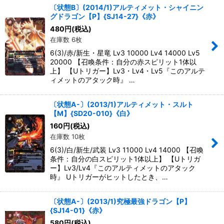
〔状態B〕(2014/1)アルティメット・シャイニン
グドラゴン【P】{SJ14-27}《赤》
480
円
(税込)
在庫数 6枚
6(3)/赤/新生・星竜 Lv3 10000 Lv4 14000 Lv5
20000 【召喚条件：自分の赤スピリット1体以
上】 【Uトリガー】Lv3・Lv4・Lv5『このアルテ
ィメットのアタック時』 …
〔状態A-〕(2013/1)アルティメット・スルト
【M】{SD20-010}《白》
160
円
(税込)
在庫数 10枚
6(3)/白/新生/武装 Lv3 11000 Lv4 14000 【召喚
条件：自分の白スピリット1体以上】 【Uトリガ
ー】Lv3/Lv4『このアルティメットのアタック
時』 Uトリガーがヒットしたとき、…
〔状態A-〕(2013/1)究極最強ドラゴン【P】
{SJ14-01}《赤》
580
円
(税込)