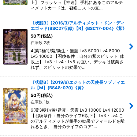
上】 フラッシュ【神速】 手札にあるこのアルテ
ィメットカードは、召喚コストの支…
〔状態B〕(2016/3)アルティメット・ドン・ディ
エゴッド(BSC27収録)【R】{BSC17-004}《紫》
50
円
(税込)
在庫数 2枚
4(紫2極1)/紫/新生・無魔 Lv3 5000 Lv4 8000
Lv5 10000 【召喚条件：自分の紫スピリット1体
以上】 Lv3・Lv4・Lv5 お互い、デッキは破棄さ
れず、スピリットの効果で…
〔状態B〕(2019/6)エジットの天使長ソプディエ
ル【M】{BS48-070}《黄》
50
円
(税込)
在庫数 1枚
6(黄3極1)/黄/界渡・天霊 Lv3 10000 Lv4 12000
【召喚条件：自分のライフ6以下】 Lv3・Lv4 こ
のアルティメットが相手の効果でフィールドを離
れるとき、 自分のライフのコア1…