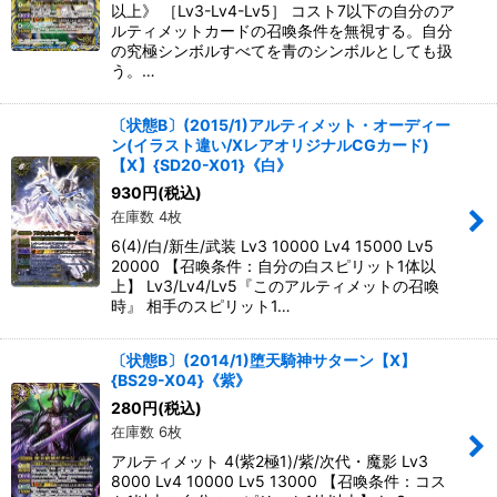
以上》 ［Lv3-Lv4-Lv5］ コスト7以下の自分のア
ルティメットカードの召喚条件を無視する。自分
の究極シンボルすべてを青のシンボルとしても扱
う。…
〔状態B〕(2015/1)アルティメット・オーディー
ン(イラスト違い/XレアオリジナルCGカード)
【X】{SD20-X01}《白》
930
円
(税込)
在庫数 4枚
6(4)/白/新生/武装 Lv3 10000 Lv4 15000 Lv5
20000 【召喚条件：自分の白スピリット1体以
上】 Lv3/Lv4/Lv5『このアルティメットの召喚
時』 相手のスピリット1…
〔状態B〕(2014/1)堕天騎神サターン【X】
{BS29-X04}《紫》
280
円
(税込)
在庫数 6枚
アルティメット 4(紫2極1)/紫/次代・魔影 Lv3
8000 Lv4 10000 Lv5 13000 【召喚条件：コス