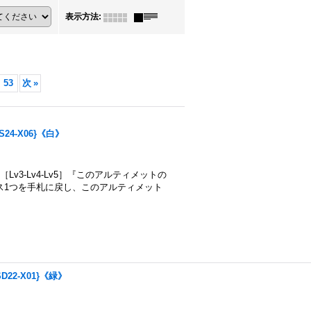
表示方法
:
53
次
»
24-X06}《白》
v3-Lv4-Lv5］『このアルティメットの
ス1つを手札に戻し、このアルティメット
22-X01}《緑》