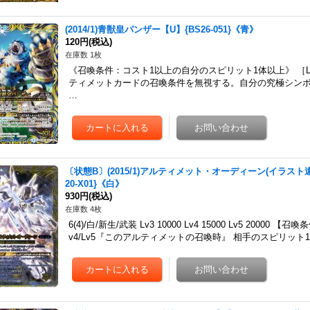
(2014/1)青獣皇パンザー【U】{BS26-051}《青》
120円
(税込)
在庫数 1枚
《召喚条件：コスト1以上の自分のスピリット1体以上》 ［Lv3
ティメットカードの召喚条件を無視する。自分の究極シン
…
〔状態B〕(2015/1)アルティメット・オーディーン(イラスト
20-X01}《白》
930円
(税込)
在庫数 4枚
6(4)/白/新生/武装 Lv3 10000 Lv4 15000 Lv5 2000
v4/Lv5『このアルティメットの召喚時』 相手のスピリット