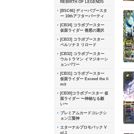
REBIRTH OF LEGENDS
[BSC46] ディーバブースタ
ー 10thアフターパーティ
[CB34] コラボブースター
仮面ライダー 善悪の選択
[CB33] コラボブースター
ペルソナ３ リロード
[CB32] コラボブースター
ウルトラマン イマジネーシ
ョンパワー
[CB31] コラボブースター
仮面ライダー Exceed the li
mit
[CB30]コラボブースター 仮
面ライダー 〜神秘なる願
い〜
プレミアムカードコレクシ
ョン三賢神
エターナルプロモパック V
ol.1