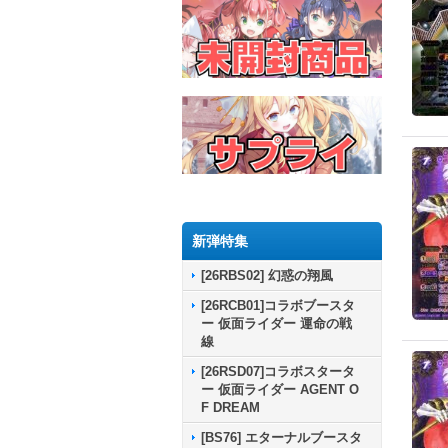
新弾特集
[26RBS02] 幻惑の翔風
[26RCB01]コラボブースタ
ー 仮面ライダー 運命の戦
線
[26RSD07]コラボスタータ
ー 仮面ライダー AGENT O
F DREAM
[BS76] エターナルブースタ