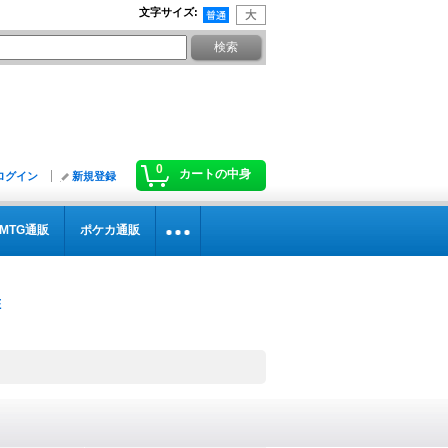
文字サイズ
:
0
カートの中身
ログイン
新規登録
MTG通販
ポケカ通販