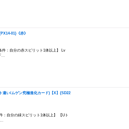
X14-01}《赤》
000 【召喚条件：自分の赤スピリット1体以上】 Lv
下…
ト違い/ムゲン究極進化カード)【X】{SD22
000 【召喚条件：自分の緑スピリット1体以上】 【Uト
 …