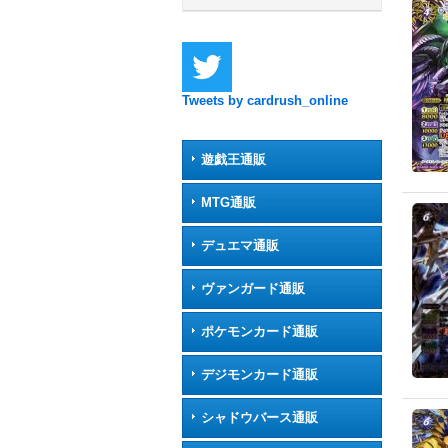
Tweets by cardrush_online
遊戯王通販
MTG通販
デュエマ通販
ヴァンガード通販
ポケモンカード通販
デジモンカード通販
シャドウバース通販