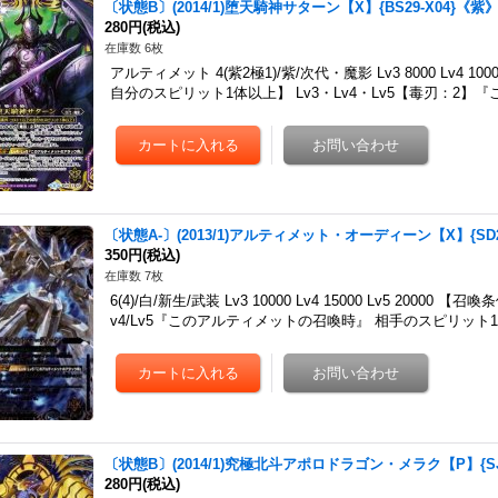
〔状態B〕(2014/1)堕天騎神サターン【X】{BS29-X04}《紫
280円
(税込)
在庫数 6枚
アルティメット 4(紫2極1)/紫/次代・魔影 Lv3 8000 Lv4 10
自分のスピリット1体以上】 Lv3・Lv4・Lv5【毒刃：2】『
〔状態A-〕(2013/1)アルティメット・オーディーン【X】{SD2
350円
(税込)
在庫数 7枚
6(4)/白/新生/武装 Lv3 10000 Lv4 15000 Lv5 2000
v4/Lv5『このアルティメットの召喚時』 相手のスピリット
〔状態B〕(2014/1)究極北斗アポロドラゴン・メラク【P】{SJ
280円
(税込)