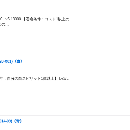
》
000 Lv5 13000 【召喚条件：コスト1以上の
この…
0-X01}《白》
0 【召喚条件：自分の白スピリット1体以上】 Lv3/L
1…
14-09}《青》