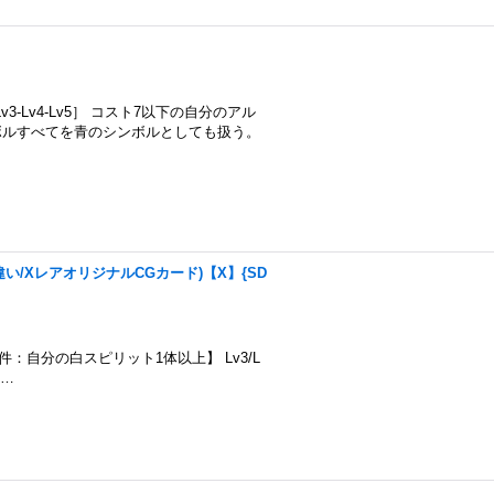
-Lv4-Lv5］ コスト7以下の自分のアル
ボルすべてを青のシンボルとしても扱う。
違い/XレアオリジナルCGカード)【X】{SD
0 【召喚条件：自分の白スピリット1体以上】 Lv3/L
1…