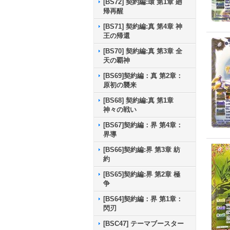
[BS72] 契約編:環 第1章 廻
帰再醒
[BS71] 契約編:真 第4章 神
王の帰還
[BS70] 契約編:真 第3章 全
天の覇神
[BS69]契約編：真 第2章：
原初の襲来
[BS68] 契約編:真 第1章
神々の戦い
[BS67]契約編：界 第4章：
界導
[BS66]契約編:界 第3章 紡
約
[BS65]契約編:界 第2章 極
争
[BS64]契約編：界 第1章：
閃刃
[BSC47] テーマブースター