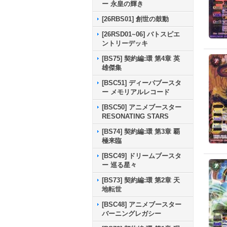
ー 永皇の輝き
[26RBS01] 創世の鼓動
[26RSD01~06] バトスピエ
ントリーデッキ
[BS75] 契約編:環 第4章 英
雄傑集
[BSC51] ディーバブースタ
ー メモリアルレコード
[BSC50] アニメブースター
RESONATING STARS
[BS74] 契約編:環 第3章 覇
極来臨
[BSC49] ドリームブースタ
ー 巡る星々
[BS73] 契約編:環 第2章 天
地転世
[BSC48] アニメブースター
バーニングレガシー