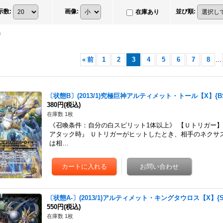
示数
:
画像
:
並び順
:
在庫あり
件
«
前
1
2
3
4
5
6
7
8
...
〔状態B〕(2013/1)究極巨神アルティメット・トール【X】{BS
380円
(税込)
在庫数 1枚
《召喚条件：自分の白スピリット1体以上》 【Ｕトリガー】［L
アタック時』 Ｕトリガーがヒットしたとき、相手のネクサ
は相…
〔状態A-〕(2013/1)アルティメット・キングタウロス【X】{SD
550円
(税込)
在庫数 1枚