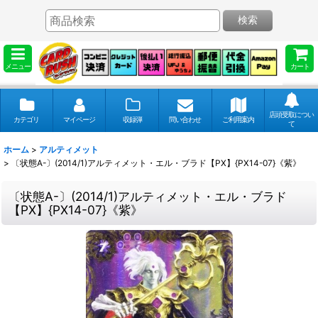
検索
メニュー
カート
店頭受取につい
カテゴリ
マイページ
収録弾
問い合わせ
ご利用案内
て
ホーム
>
アルティメット
>
〔状態A-〕(2014/1)アルティメット・エル・ブラド【PX】{PX14-07}《紫》
〔状態A-〕(2014/1)アルティメット・エル・ブラド
【PX】{PX14-07}《紫》