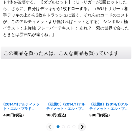
ト1体を破壊する。 【ダブルヒット】：Uトリガーが2回ヒットした
ら、さらに、自分はデッキから1枚ドローする。 （WUトリガー：相
手デッキの上から2枚をトラッシュに置く。それらのカードのコスト
が、このアルティメットより低ければヒットとする） シンボル：極
イラスト：末弥純 フレーバーテキスト： あれ？ 紫の世界で会った
ときとは雰囲気が違うね。]
この商品を買った人は、こんな商品も買っています
(2014/1)アルティメッ
〔状態C〕(2014/1)アル
〔状態B〕(2014/1)アル
ト・エル・ブラド
ティメット・エル・ブラ
ティメット・エル・ブラ
【PX】{PX14-07}
ド【PX】{PX14-07}
ド【PX】{PX14-07}
480
円
(税込)
180
円
(税込)
380
円
(税込)
《紫》
《紫》
《紫》