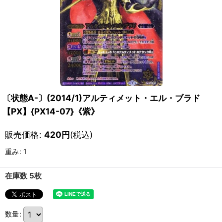
〔状態A-〕(2014/1)アルティメット・エル・ブラド
【PX】{PX14-07}《紫》
販売価格
:
420
円
(税込)
重み
:
1
在庫数 5枚
数量
: