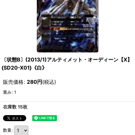
〔状態B〕(2013/1)アルティメット・オーディーン【X】
{SD20-X01}《白》
販売価格
:
280
円
(税込)
重み
:
1
在庫数 15枚
数量
: