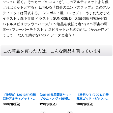
ッシュに置く。そのカードのコストが、このアルティメットより低
ければヒットとする） Lv4/Lv5『自分のエンドステップ』 このアル
ティメットは回復する。 シンボル：極 コンセプト：やまだたかひろ
イラスト：森下直親 イラスト：SUNRISE D.I.D.(最強銀河究極ゼロ
バトルスピリッツウエハース/〃〜暗黒を吹払う者〜/〃〜宇宙の覇
者〜) フレーバーテキスト： スピリットたちの力がはじかれた!? ど
うして！ なんで効かないの？ データと違う！
この商品を買った人は、こんな商品も買っています
〔状態B〕(2013/1)究極
(2011/)超星覇龍ヤマト
〔状態A-〕(2021/3)天
巨神アルティメット・ト
ヴルム・ノヴァ(剣構
魔王ゴッド・ゼクス -ロ
ール【X】{BS24-X06}
え/NOTFORSALE)
ロノ型-(ノーマル仕様)
380
円
(税込)
120
円
(税込)
100
円
(税込)
《白》
【X】{X014}《赤》
【X】{P16-16}《多》