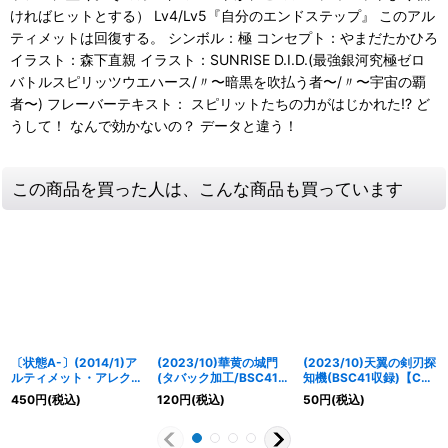
ければヒットとする） Lv4/Lv5『自分のエンドステップ』 このアル
ティメットは回復する。 シンボル：極 コンセプト：やまだたかひろ
イラスト：森下直親 イラスト：SUNRISE D.I.D.(最強銀河究極ゼロ
バトルスピリッツウエハース/〃〜暗黒を吹払う者〜/〃〜宇宙の覇
者〜) フレーバーテキスト： スピリットたちの力がはじかれた!? ど
うして！ なんで効かないの？ データと違う！
この商品を買った人は、こんな商品も買っています
〔状態A-〕(2014/1)ア
(2023/10)華黄の城門
(2023/10)天翼の剣刃探
ルティメット・アレクサ
(タバック加工/BSC41収
知機(BSC41収録)【C】
ンダー【X】{SD24-
録)【C】{BS32-068}
{BS30-069}《黄》
450
円
(税込)
120
円
(税込)
50
円
(税込)
X01}《青》
《黄》