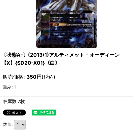
〔状態A-〕(2013/1)アルティメット・オーディーン
【X】{SD20-X01}《白》
販売価格
:
350
円
(税込)
重み
:
1
在庫数 7枚
数量
: