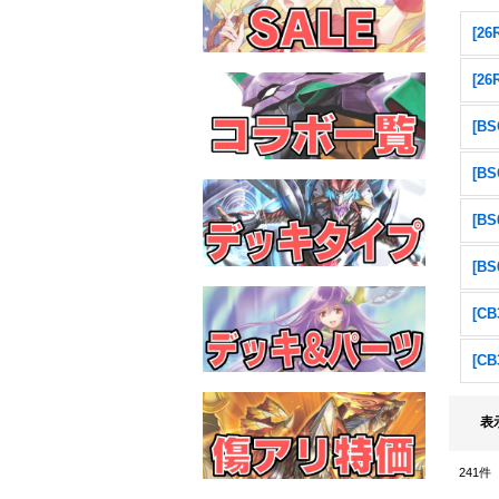
[2
[2
表
241
件