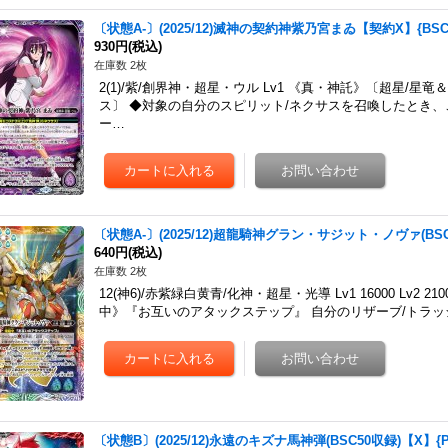
〔状態A-〕(2025/12)滅神の契約神紫乃宮まゐ【契約X】{BSC5
930円
(税込)
在庫数 2枚
2(1)/紫/創界神・超星・ウル Lv1 《真・神託》〔超星/
ス〕 ◆対象の自分のスピリット/ネクサスを召喚したとき、
ー…
〔状態A-〕(2025/12)超龍騎神グラン・サジット・ノヴァ(BSC50
640円
(税込)
在庫数 2枚
12(神6)/赤紫緑白黄青/化神・超星・光導 Lv1 16000 Lv2 2
中》『お互いのアタックステップ』 自分のリザーブ/トラッ
〔状態B〕(2025/12)永遠のキズナ馬神弾(BSC50収録)【X】{P