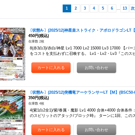
1
2
3
4
5
6
...
13
次
〔状態A-〕(2025/12)神星皇ストライク・アポロドラゴンLT【M
450円
(税込)
在庫数 2枚
8(赤3白3)/赤白/神星 Lv1 7000 Lv2 15000 Lv3 17
をコストを支払わずに召喚する。 Lv1・Lv2・Lv3『このス
〔状態A-〕(2025/12)突機竜アーケランサーLT【M】{BSC50-
350円
(税込)
在庫数 4枚
4(紫1白2全1)/紫/眷属・魔影 Lv1 4000 合体+4000 
のスピリットのアタック/ブロック時』 ターンに1回、この