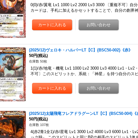
0(0)/赤/翼竜 Lv1 1000 Lv2 2000 Lv3 3000 
カードは、手札に加えるかセットすることで、自分の創界神
(2025/12)ヴェロキ・ハルパーLT【C】{BSC50-002}《赤》
50円
(税込)
在庫数 50枚
1(1)/赤/地竜・機竜 Lv1 1000 Lv2 3000 Lv3 4000 
不可〕このスピリットか、系統：「神星」を持つ自分のス
(2025/12)太陽飛竜フレアドラグーンLT【C】{BSC50-004}
50円
(税込)
在庫数 107枚
4(赤2青1全1)/赤/星竜 Lv1 3000 Lv2 4000 Lv3 6000
ック時』 このスピリットと同じBPの相手のスピリット1体