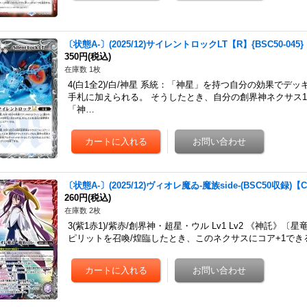
〔状態A-〕(2025/12)サイレントロックLT【R】{BSC50-045
350円
(税込)
在庫数 1枚
4(白1全2)/白/神星 系統：「神星」を持つ自分の効果で
手札に加えられる。 そうしたとき、自分の創界神ネクサス1
「神…
〔状態A-〕(2025/12)ヴィオレ魔ゐ-魔族side-(BSC50収録)【C
260円
(税込)
在庫数 2枚
3(紫1赤1)/紫赤/創界神・超星・ウル Lv1 Lv2 《神託》
ピリットを召喚/煌臨したとき、このネクサスにコア+1でき