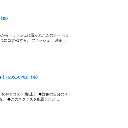
}《白》
デッキからトラッシュに置かれたこのカードは
つにコア+1する。 フラッシュ： 系統：
P】{SD51-CP01}《多》
〔星竜/化神＆コスト3以上〕 ◆対象の自分のス
る。 ◆このネクサスを配置したと…