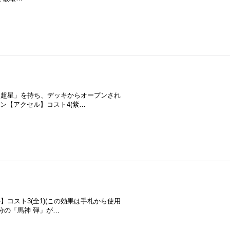
ドは系統：「超星」を持ち、デッキからオープンされ
ン【アクセル】コスト4(紫…
アクセル】コスト3(全1)(この効果は手札から使用
分の「馬神 弾」が…