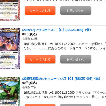
(2025/12)ソウルホースLT【C】{BSC50-006}《紫》
80円
(税込)
在庫数 114枚
1(紫1赤1)/紫/魔影 Lv1 1000 Lv2 2000 このカー
たか、トラッシュにあるこのカードをコスト5にする。 メイ
(2025/12)森林のセッコーキジLT【C】{BSC50-007}《緑》
50円
(税込)
在庫数 87枚
1(緑1赤1)/緑/爪鳥 Lv1 1000 Lv2 2000 フラッシュ【
できる) ボイドからコア1個を自分のトラッシュに置く。 自