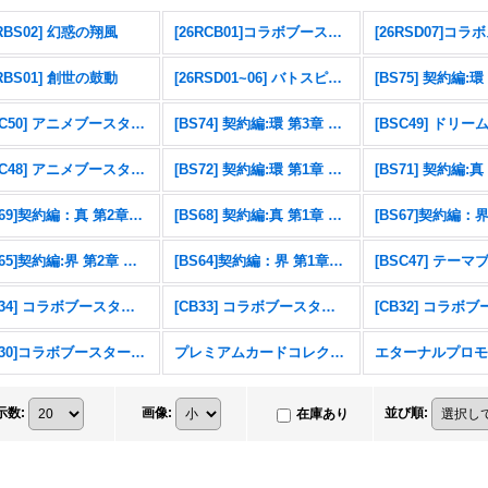
6RBS02] 幻惑の翔風
[26RCB01]コラボブースター 仮面ライダー 運命の戦線
6RBS01] 創世の鼓動
[26RSD01~06] バトスピエントリーデッキ
[BSC50] アニメブースター RESONATING STARS
[BS74] 契約編:環 第3章 覇極来臨
[BSC48] アニメブースター バーニングレガシー
[BS72] 契約編:環 第1章 廻帰再醒
[BS69]契約編：真 第2章：原初の襲来
[BS68] 契約編:真 第1章 神々の戦い
[BS65]契約編:界 第2章 極争
[BS64]契約編：界 第1章：閃刃
[CB34] コラボブースター 仮面ライダー 善悪の選択
[CB33] コラボブースター ペルソナ３ リロード
[CB30]コラボブースター 仮面ライダー 〜神秘なる願い〜
プレミアムカードコレクション三賢神
示数
:
画像
:
並び順
:
在庫あり