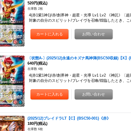
520円
(税込)
在庫数 2枚
4(赤1紫1神1)/赤/創界神・超星・光導 Lv1 Lv2 《神託
対象の自分のスピリット/ブレイヴを召喚/煌臨したとき、こ
〔状態A-〕(2025/12)永遠のキズナ馬神弾(BSC50収録)【X】{P
640円
(税込)
在庫数 4枚
4(赤1紫1神1)/赤/創界神・超星・光導 Lv1 Lv2 《神託
対象の自分のスピリット/ブレイヴを召喚/煌臨したとき、こ
(2025/12)ブレイドラLT【C】{BSC50-001}《赤》
180円
(税込)
在庫数 6枚