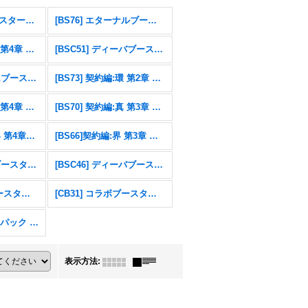
[26RSD07]コラボスターター 仮面ライダー AGENT OF DREAM
[BS76] エターナルブースター 永皇の輝き
[BS75] 契約編:環 第4章 英雄傑集
[BSC51] ディーバブースター メモリアルレコード
[BSC49] ドリームブースター 巡る星々
[BS73] 契約編:環 第2章 天地転世
[BS71] 契約編:真 第4章 神王の帰還
[BS70] 契約編:真 第3章 全天の覇神
[BS67]契約編：界 第4章：界導
[BS66]契約編:界 第3章 紡約
[BSC47] テーマブースター REBIRTH OF LEGENDS
[BSC46] ディーバブースター 10thアフターパーティ
[CB32] コラボブースター ウルトラマン イマジネーションパワー
[CB31] コラボブースター 仮面ライダー Exceed the limit
エターナルプロモパック Vol.1
表示方法
: