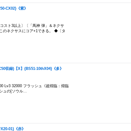
0-CX02}《紫》
星竜＆コスト3以上〕〔「馬神 弾」＆ネクサ
このネクサスにコア+1できる。 ◆〔タ
収録)【X】{BS51-10thX04}《多》
1000 Lv3 32000 フラッシュ《超煌臨：煌臨
シュの[ソウル…
X20-01}《赤》