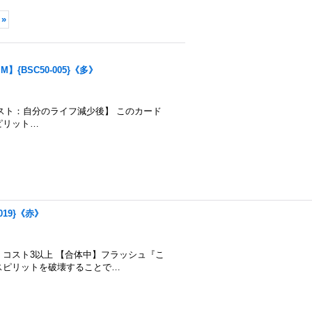
»
】{BSC50-005}《多》
000 【バースト：自分のライフ減少後】 このカード
ピリット…
019}《赤》
合体条件：コスト3以上 【合体中】フラッシュ『こ
スピリットを破壊することで…