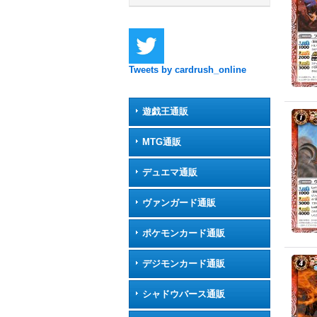
Tweets by cardrush_online
遊戯王通販
MTG通販
デュエマ通販
ヴァンガード通販
ポケモンカード通販
デジモンカード通販
シャドウバース通販