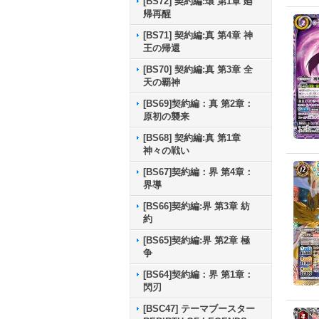
[BS72] 契約編:環 第1章 廻
帰再醒
[BS71] 契約編:真 第4章 神
王の帰還
[BS70] 契約編:真 第3章 全
天の覇神
[BS69]契約編：真 第2章：
原初の襲来
[BS68] 契約編:真 第1章
神々の戦い
[BS67]契約編：界 第4章：
界導
[BS66]契約編:界 第3章 紡
約
[BS65]契約編:界 第2章 極
争
[BS64]契約編：界 第1章：
閃刃
[BSC47] テーマブースター