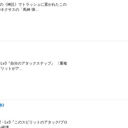
〔重複不可〕自分の《神託》でトラッシュに置かれたこの
ネクサスの「馬神 弾…
Lv1・Lv2・Lv3『自分のアタックステップ』 〔重複
ピリットがア…
《赤》
 Lv1・Lv2・Lv3『このスピリットのアタック/ブロ
を破壊…