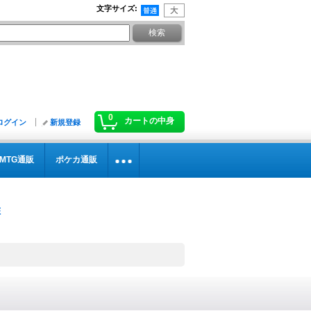
文字サイズ
:
0
カートの中身
ログイン
新規登録
MTG通販
ポケカ通販