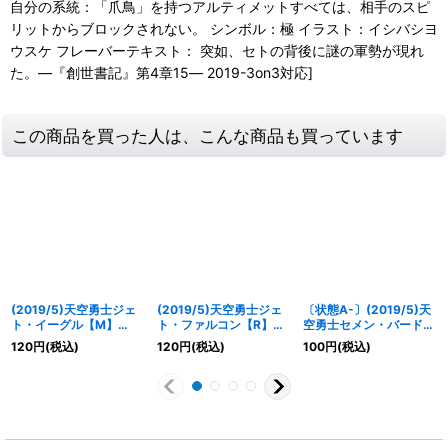
自分の系統：「爪鳥」を持つアルティメットすべては、相手のスピ
リットからブロックされない。 シンボル：極 イラスト：イシバシヨ
ウスケ フレーバーテキスト： 突如、セトの背後に謎の軍勢が現れ
た。―『創世書記』第4章15― 2019-3on3対応]
この商品を買った人は、こんな商品も買っています
(2019/5)天空勇士ジェ
(2019/5)天空勇士ジェ
〔状態A-〕(2019/5)天
ト・イーグル【M】
ト・ファルコン【R】
空勇士セメン・バード
{BS47-077}《緑》
{BS47-034}《緑》
【R】{BS47-076}
120
円
(税込)
120
円
(税込)
100
円
(税込)
《緑》