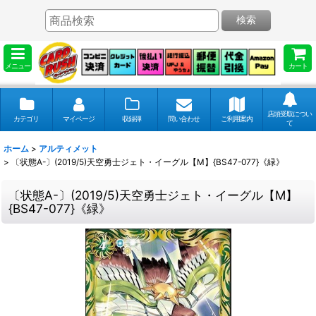
検索
メニュー
カート
店頭受取につい
カテゴリ
マイページ
収録弾
問い合わせ
ご利用案内
て
ホーム
>
アルティメット
>
〔状態A-〕(2019/5)天空勇士ジェト・イーグル【M】{BS47-077}《緑》
〔状態A-〕(2019/5)天空勇士ジェト・イーグル【M】
{BS47-077}《緑》