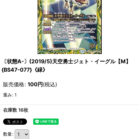
〔状態A-〕(2019/5)天空勇士ジェト・イーグル【M】
{BS47-077}《緑》
販売価格
:
100
円
(税込)
重み
:
1
在庫数 16枚
数量
: