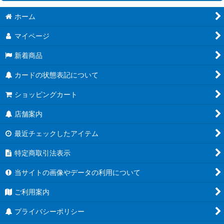
絞り込む
ホーム
[26RBS02] 幻惑の翔風
マイページ
[26RCB01]コラボブースター 仮面ライダー 運命の戦線
新着商品
[26RSD07]コラボスターター 仮面ライダー AGENT OF DREAM
カードの状態表記について
[BS76] エターナルブースター 永皇の輝き
ショッピングカート
[26RBS01] 創世の鼓動
店舗案内
[26RSD01~06] バトスピエントリーデッキ
最近チェックしたアイテム
[BS75] 契約編:環 第4章 英雄傑集
特定商取引法表示
[BSC51] ディーバブースター メモリアルレコード
当サイトの画像やデータの利用について
[BSC50] アニメブースター RESONATING STARS
ご利用案内
[BS74] 契約編:環 第3章 覇極来臨
プライバシーポリシー