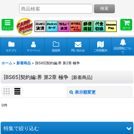
検索
メニュー
カート
店頭受取につい
カテゴリ
マイページ
収録弾
問い合わせ
ご利用案内
て
ホーム
>
新着商品
>
[BS65]契約編:界 第2章 極争
[BS65]契約編:界 第2章 極争
[
新着商品
]
表示順変更
閉じる
0
件
表示数
:
並び順
:
特集で絞り込む