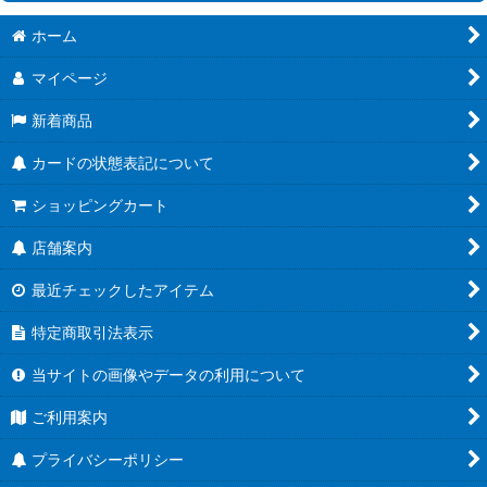
絞り込む
ホーム
[26RBS02] 幻惑の翔風
マイページ
[26RCB01]コラボブースター 仮面ライダー 運命の戦線
新着商品
[26RSD07]コラボスターター 仮面ライダー AGENT OF DREAM
カードの状態表記について
[BS76] エターナルブースター 永皇の輝き
ショッピングカート
[26RBS01] 創世の鼓動
店舗案内
[26RSD01~06] バトスピエントリーデッキ
最近チェックしたアイテム
[BS75] 契約編:環 第4章 英雄傑集
特定商取引法表示
[BSC51] ディーバブースター メモリアルレコード
当サイトの画像やデータの利用について
[BSC50] アニメブースター RESONATING STARS
ご利用案内
[BS74] 契約編:環 第3章 覇極来臨
プライバシーポリシー