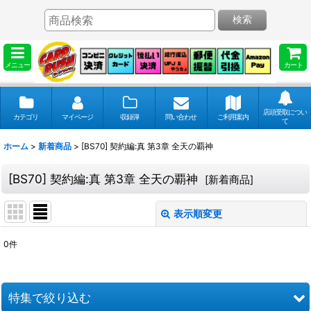
検索
メニュー
カート
店頭受取につい
カテゴリ
マイページ
収録弾
問い合わせ
ご利用案内
て
ホーム
>
新着商品
>
[BS70] 契約編:真 第3章 全天の覇神
[BS70] 契約編:真 第3章 全天の覇神
[
新着商品
]
表示順変更
閉じる
0
件
表示数
:
並び順
:
特集で絞り込む