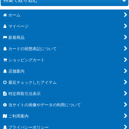
絞り込む
ホーム
[26RBS02] 幻惑の翔風
マイページ
[26RCB01]コラボブースター 仮面ライダー 運命の戦線
新着商品
[26RSD07]コラボスターター 仮面ライダー AGENT OF DREAM
カードの状態表記について
[BS76] エターナルブースター 永皇の輝き
ショッピングカート
[26RBS01] 創世の鼓動
店舗案内
[26RSD01~06] バトスピエントリーデッキ
最近チェックしたアイテム
[BS75] 契約編:環 第4章 英雄傑集
特定商取引法表示
[BSC51] ディーバブースター メモリアルレコード
当サイトの画像やデータの利用について
[BSC50] アニメブースター RESONATING STARS
ご利用案内
[BS74] 契約編:環 第3章 覇極来臨
プライバシーポリシー