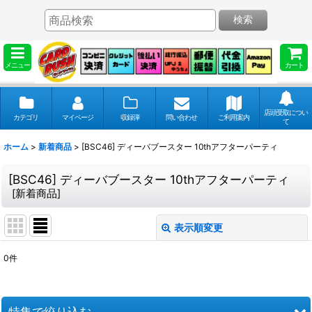
検索
メニュー
カート
店頭受取につい
カテゴリ
マイページ
収録弾
問い合わせ
ご利用案内
て
ホーム
>
新着商品
>
[BSC46] ディーバブースター 10thアフターパーティ
[BSC46] ディーバブースター 10thアフターパーティ
[
新着商品
]
表示順変更
閉じる
0
件
表示数
:
並び順
:
特集で絞り込む