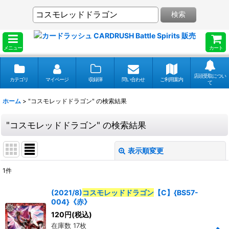
検索
メニュー
カート
店頭受取につい
カテゴリ
マイページ
収録弾
問い合わせ
ご利用案内
て
ホーム
>
"コスモレッドドラゴン"
の
検索結果
"コスモレッドドラゴン"
の
検索結果
表示順変更
閉じる
1
件
商品検索
:
(2021/8)
コスモレッドドラゴン
【C】{BS57-
004}《赤》
表示数
:
120
円
(税込)
在庫数 17枚