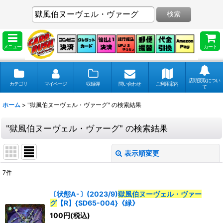
検索
メニュー
カート
店頭受取につい
カテゴリ
マイページ
収録弾
問い合わせ
ご利用案内
て
ホーム
>
"獄風伯ヌーヴェル・ヴァーグ"
の
検索結果
"獄風伯ヌーヴェル・ヴァーグ"
の
検索結果
表示順変更
閉じる
7
件
商品検索
:
〔状態A-〕(2023/9)
獄風伯ヌーヴェル・ヴァー
グ
【R】{SD65-004}《緑》
表示数
:
100
円
(税込)