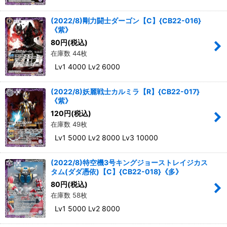
(2022/8)剛力闘士ダーゴン【C】{CB22-016}
《紫》
80
円
(税込)
在庫数 44枚
Lv1 4000 Lv2 6000
(2022/8)妖麗戦士カルミラ【R】{CB22-017}
《紫》
120
円
(税込)
在庫数 49枚
Lv1 5000 Lv2 8000 Lv3 10000
(2022/8)特空機3号キングジョーストレイジカス
タム(ダダ憑依)【C】{CB22-018}《多》
80
円
(税込)
在庫数 58枚
Lv1 5000 Lv2 8000