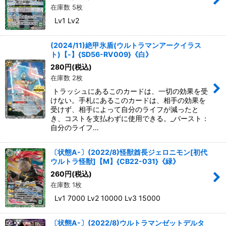
在庫数 5枚
Lv1 Lv2
(2024/11)絶甲氷盾(ウルトラマンアークイラス
ト)【-】{SD56-RV009}《白》
280
円
(税込)
在庫数 2枚
トラッシュにあるこのカードは、一切の効果を受
けない。手札にあるこのカードは、相手の効果を
受けず、相手によって自分のライフが減ったと
き、コストを支払わずに使用できる。_バースト：
自分のライフ…
〔状態A-〕(2022/8)怪獣酋長ジェロニモン[初代
ウルトラ怪獣]【M】{CB22-031}《緑》
260
円
(税込)
在庫数 1枚
Lv1 7000 Lv2 10000 Lv3 15000
〔状態A-〕(2022/8)ウルトラマンゼットデルタ