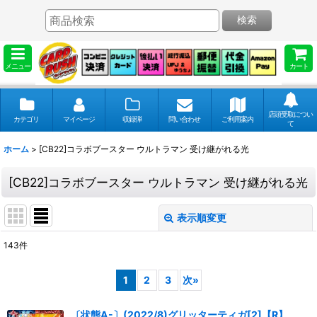
検索
メニュー
カート
店頭受取につい
カテゴリ
マイページ
収録弾
問い合わせ
ご利用案内
て
ホーム
>
[CB22]コラボブースター ウルトラマン 受け継がれる光
[CB22]コラボブースター ウルトラマン 受け継がれる光
表示順変更
閉じる
143
件
表示数
:
1
2
3
次
»
並び順
:
〔状態A-〕(2022/8)グリッターティガ[2]【R】