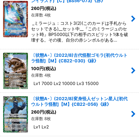
ンイラスト)【C】{BS56-073}《赤》
260
円
(税込)
在庫数 4枚
_ミラージュ：コスト3(2)(このカードは手札から
セットできる)__セット中__『このミラージュのセ
ット時』BP5000以下の相手のスピリット1体を破
壊する。その後、自分の赤シンボルがある…
〔状態A-〕(2022/8)古代怪獣ゴモラ[初代ウルト
ラ怪獣]【M】{CB22-030}《緑》
100
円
(税込)
在庫数 4枚
Lv1 7000 Lv2 10000 Lv3 15000
〔状態A-〕(2022/8)変身怪人ゼットン星人[初代
ウルトラ怪獣]【M】{CB22-056}《緑》
260
円
(税込)
在庫数 8枚
Lv1 Lv2