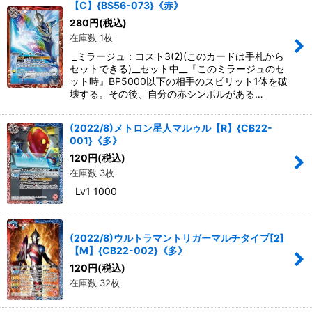
【C】{BS56-073}《赤》
280
円
(税込)
在庫数 1枚
_ミラージュ：コスト3(2)(このカードは手札から
セットできる)__セット中__『このミラージュのセ
ット時』BP5000以下の相手のスピリット1体を破
壊する。その後、自分の赤シンボルがある…
(2022/8)メトロン星人マルゥル【R】{CB22-
001}《多》
120
円
(税込)
在庫数 3枚
Lv1 1000
(2022/8)ウルトラマントリガーマルチタイプ[2]
【M】{CB22-002}《多》
120
円
(税込)
在庫数 32枚