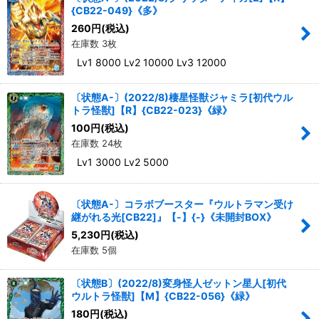
{CB22-049}《多》
絞り込む
260
円
(税込)
在庫数 3枚
Lv1 8000 Lv2 10000 Lv3 12000
〔状態A-〕(2022/8)棲星怪獣ジャミラ[初代ウル
トラ怪獣]【R】{CB22-023}《緑》
100
円
(税込)
在庫数 24枚
Lv1 3000 Lv2 5000
〔状態A-〕コラボブースター『ウルトラマン受け
継がれる光[CB22]』【-】{-}《未開封BOX》
5,230
円
(税込)
在庫数 5個
〔状態B〕(2022/8)変身怪人ゼットン星人[初代
ウルトラ怪獣]【M】{CB22-056}《緑》
180
円
(税込)