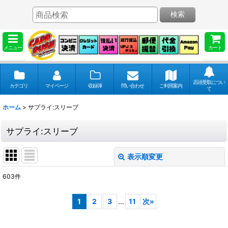
検索
メニュー
カート
店頭受取につい
カテゴリ
マイページ
収録弾
問い合わせ
ご利用案内
て
ホーム
>
サプライ:スリーブ
サプライ:スリーブ
表示順変更
閉じる
603
件
表示数
:
1
2
3
...
11
次
»
並び順
: