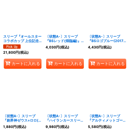
絞り込む
スリーブ『オールスター
〔状態A-〕スリーブ
〔状態A-〕スリーブ
コラボカップ 上位記念
『BSレッド(煌臨編)』
『BSロゴブルー(2017
品』50枚【-】{-}《サプ
50枚【-】{-}《サプラ
年/煌臨編)』50枚【-】
4,030
円
(税込)
4,430
円
(税込)
ライ》
イ》
{-}《サプライ》
21,800
円
(税込)
カートに入れる
カートに入れる
カートに入れる
〔状態A-〕スリーブ
〔状態A-〕スリーブ
〔状態A-〕スリーブ
『創界神ゼウス=ロロ(バ
『ハイランカースリーブ
『アルティメットゴール
トスピ界放祭2019)』
2022』50枚【-】{-}
ドフレーム(アルティメ
1,880
円
(税込)
9,980
円
(税込)
5,580
円
(税込)
40枚【-】{-}《サプラ
《サプライ》
ットコレクション01)』