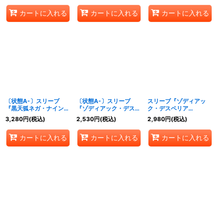
イ》
50枚【-】{-}《サプラ
カートに入れる
カートに入れる
カートに入れる
イ》
〔状態A-〕スリーブ
〔状態A-〕スリーブ
スリーブ『ゾディアッ
『黒天狐ネガ・ナインテ
『ゾディアック・デスペ
ク・デスペリア
イル(剣刃編コレクショ
リア(WILDBOUT)』50
(WILDBOUT)』50枚
3,280
円
(税込)
2,530
円
(税込)
2,980
円
(税込)
ン2)』50枚【-】{-}
枚【-】{-}《サプライ》
【-】{-}《サプライ》
《サプライ》
カートに入れる
カートに入れる
カートに入れる