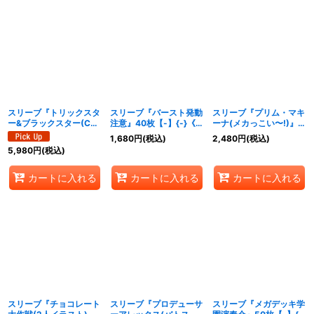
スリーブ『トリックスタ
スリーブ『バースト発動
スリーブ『プリム・マキ
ー&ブラックスター(C
注意』40枚【-】{-}《サ
ーナ(メカっこい〜!)』
賞/バーニングバトスピ
プライ》
50枚【-】{-}《サプラ
1,680
円
(税込)
2,480
円
(税込)
くじ)』50枚【-】{-}
イ》
5,980
円
(税込)
《サプライ》
カートに入れる
カートに入れる
カートに入れる
スリーブ『チョコレート
スリーブ『プロデューサ
スリーブ『メガデッキ学