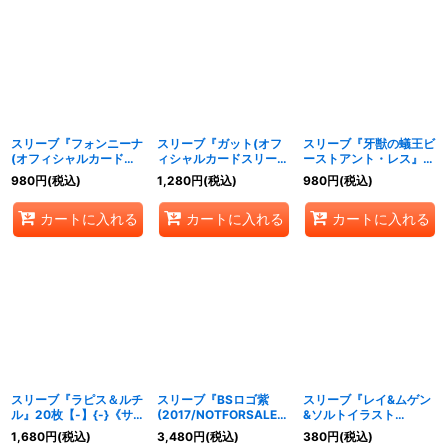
スリーブ『フォンニーナ
スリーブ『ガット(オフ
スリーブ『牙獣の蟻王ビ
(オフィシャルカードス
ィシャルカードスリーブ
ーストアント・レス』
リーブ2024)』50枚
EX)』80枚【-】{-}《サ
50枚【-】{-}《サプラ
980
円
(税込)
1,280
円
(税込)
980
円
(税込)
【-】{-}《サプライ》
プライ》
イ》
カートに入れる
カートに入れる
カートに入れる
スリーブ『ラピス＆ルチ
スリーブ『BSロゴ紫
スリーブ『レイ&ムゲン
ル』20枚【-】{-}《サプ
(2017/NOTFORSALE)
&ソルトイラスト
ライ》
』40枚【-】{-}《サプラ
(BS65BOX購入特典)』
1,680
円
(税込)
3,480
円
(税込)
380
円
(税込)
イ》
20枚【-】{-}《サプラ