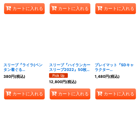
イ》
カートに入れる
カートに入れる
カートに入れる
スリーブ『ライラ(ペン
スリーブ『ハイランカー
プレイマット『SDキャ
タン着ぐる
スリーブ2022』50枚
ラクター
み/BS65BOX購入特
【-】{-}《サプライ》
(WILDBOUT)』【-】{-}
380
円
(税込)
1,480
円
(税込)
典)』20枚【-】{-}《サ
《サプライ》
12,800
円
(税込)
プライ》
カートに入れる
カートに入れる
カートに入れる