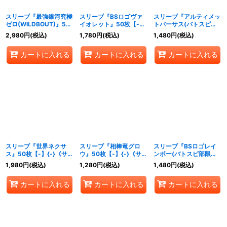
スリーブ『最強銀河究極
スリーブ『BSロゴヴァ
スリーブ『アルティメッ
ゼロ(WILDBOUT)』50
イオレット』50枚【-】
トバーサス(バトスピチ
枚【-】{-}《サプライ》
{-}《サプライ》
ャンピオンシップ
2,980
円
(税込)
1,780
円
(税込)
1,480
円
(税込)
2014)』50枚【-】{-}
《サプライ》
カートに入れる
カートに入れる
カートに入れる
スリーブ『世界ネクサ
スリーブ『相棒竜グロ
スリーブ『BSロゴレイ
ス』50枚【-】{-}《サプ
ウ』50枚【-】{-}《サプ
ンボー(バトスピ部限
ライ》
ライ》
定)』20枚【-】{-}《サ
1,980
円
(税込)
1,280
円
(税込)
1,480
円
(税込)
プライ》
カートに入れる
カートに入れる
カートに入れる