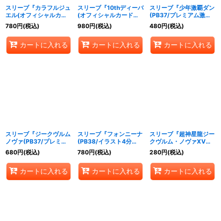
スリーブ『カラフルジュ
スリーブ『10thディーバ
スリーブ『少年激覇ダン
エル(オフィシャルカー
(オフィシャルカードス
(PB37/プレミアム激覇
ドスリーブ2025契約編:
リーブ2025契約編:
BOX)』50枚【-】{-}
780
円
(税込)
980
円
(税込)
480
円
(税込)
環)』50枚【-】{-}《サ
環)』50枚【-】{-}《サ
《サプライ》
プライ》
プライ》
カートに入れる
カートに入れる
カートに入れる
スリーブ『ジークヴルム
スリーブ『フォンニーナ
スリーブ『超神星龍ジー
ノヴァ(PB37/プレミア
(PB38/イラスト4分
クヴルム・ノヴァXV』
ム激覇BOX)』50枚
割)』50枚【-】{-}《サ
40枚【-】{-}《サプラ
680
円
(税込)
780
円
(税込)
280
円
(税込)
【-】{-}《サプライ》
プライ》
イ》
カートに入れる
カートに入れる
カートに入れる