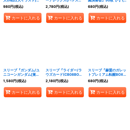
大作戦(2人イラスト)』
ーアレックス(バトスピ
園演奏会』50枚【-】{-}
50枚【-】{-}《サプラ
界放祭2019)』50枚
《サプライ》
980
円
(税込)
2,780
円
(税込)
680
円
(税込)
イ》
【-】{-}《サプライ》
カートに入れる
カートに入れる
カートに入れる
スリーブ『ガンダム/ユ
スリーブ『ライダー/ラ
スリーブ『赫盟のガレッ
ニコーンガンダム[覚醒]
ウズカード(CB08BOX
トプレミアム転醒BOX付
(PB11/バトラーズグッズ
購入特典)』20枚【-】
属(キャライラスト)』50
1,580
円
(税込)
2,180
円
(税込)
680
円
(税込)
セットガンダムUC付
{-}《サプライ》
枚【-】{-}《サプライ》
属)』50枚【-】{-}《サ
カートに入れる
カートに入れる
カートに入れる
プライ》