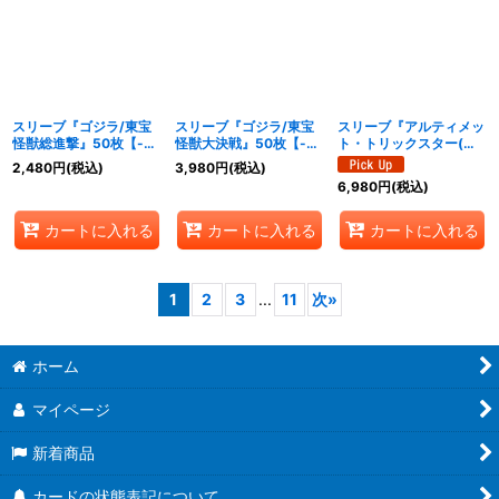
スリーブ『ゴジラ/東宝
スリーブ『ゴジラ/東宝
スリーブ『アルティメッ
怪獣総進撃』50枚【-】
怪獣大決戦』50枚【-】
ト・トリックスター(ア
{-}《サプライ》
{-}《サプライ》
ルティメットコレクショ
2,480
円
(税込)
3,980
円
(税込)
ン02)』50枚【-】{-}
6,980
円
(税込)
《サプライ》
カートに入れる
カートに入れる
カートに入れる
1
2
3
...
11
次
»
ホーム
マイページ
新着商品
カードの状態表記について