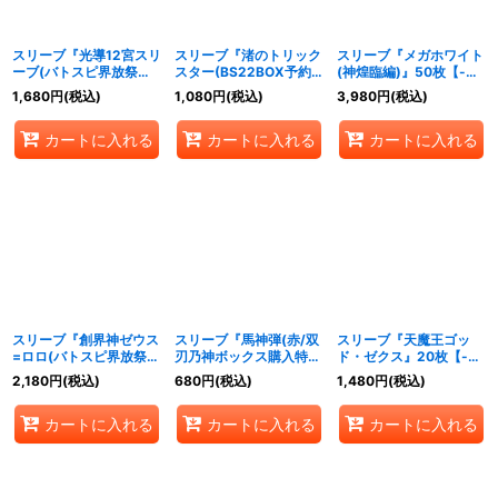
スリーブ『光導12宮スリ
スリーブ『渚のトリック
スリーブ『メガホワイト
ーブ(バトスピ界放祭
スター(BS22BOX予約
(神煌臨編)』50枚【-】
2019)』50枚【-】{-}
特典)』20枚【-】{-}
{-}《サプライ》
1,680
円
(税込)
1,080
円
(税込)
3,980
円
(税込)
《サプライ》
《サプライ》
カートに入れる
カートに入れる
カートに入れる
スリーブ『創界神ゼウス
スリーブ『馬神弾(赤/双
スリーブ『天魔王ゴッ
=ロロ(バトスピ界放祭
刃乃神ボックス購入特
ド・ゼクス』20枚【-】
2019)』40枚【-】{-}
典)』40枚【-】{-}《サ
{-}《サプライ》
2,180
円
(税込)
680
円
(税込)
1,480
円
(税込)
《サプライ》
プライ》
カートに入れる
カートに入れる
カートに入れる