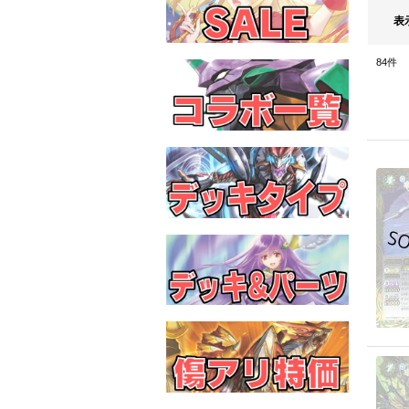
表
84
件