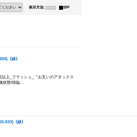
表示方法
:
004}《緑》
のカウント1以上_フラッシュ_『お互いのアタックス
魂状態/煌臨…
5-X03}《緑》