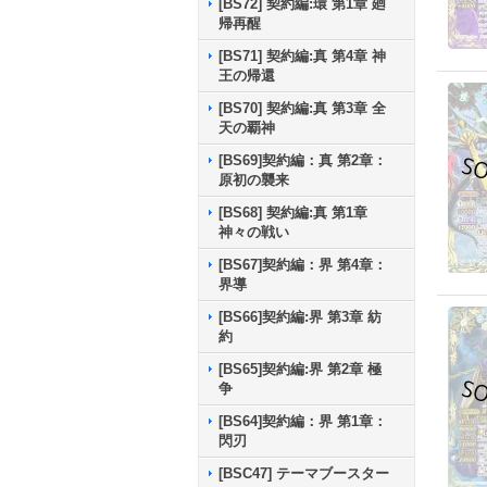
[BS72] 契約編:環 第1章 廻
帰再醒
[BS71] 契約編:真 第4章 神
王の帰還
[BS70] 契約編:真 第3章 全
天の覇神
[BS69]契約編：真 第2章：
原初の襲来
[BS68] 契約編:真 第1章
神々の戦い
[BS67]契約編：界 第4章：
界導
[BS66]契約編:界 第3章 紡
約
[BS65]契約編:界 第2章 極
争
[BS64]契約編：界 第1章：
閃刃
[BSC47] テーマブースター