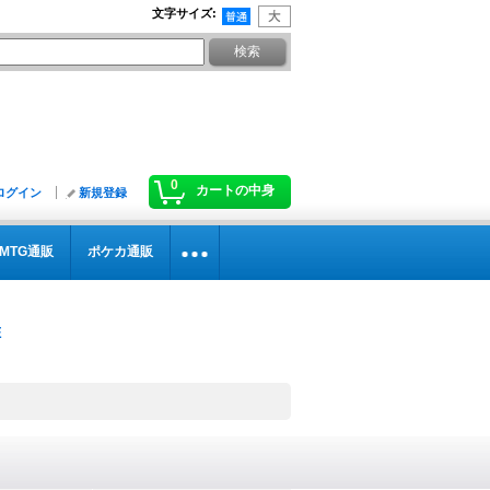
文字サイズ
:
0
カートの中身
ログイン
新規登録
MTG通販
ポケカ通販