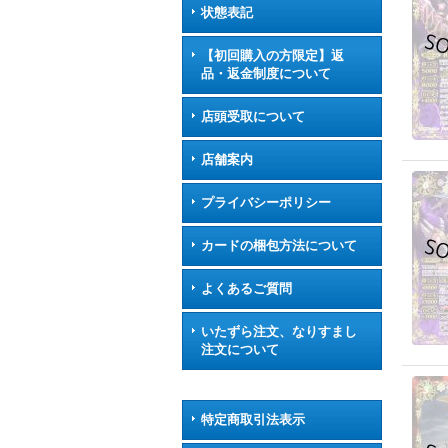
状態表記
【初回購入の方限定】返
品・返金制度について
店頭受取について
店舗案内
プライバシーポリシー
カードの梱包方法について
よくあるご質問
いたずら注文、なりすまし
注文について
特定商取引法表示