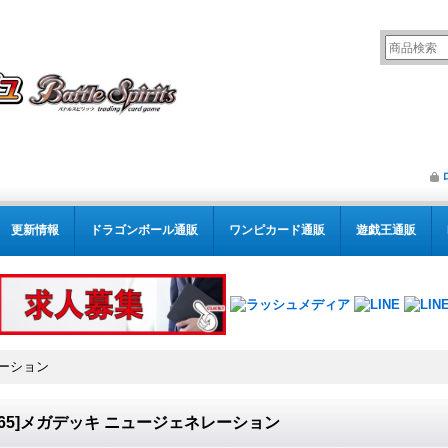
更新情報
ドラゴンボール通販
ワンピカード通販
遊戯王通販
レーション
D65]メガデッキ ニュージェネレーション