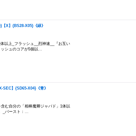
【X】{BS28-X05}《緑》
ット1体以上_フラッシュ__烈神速__『お互い
ッシュのコアが5個以…
SEC】{SD65-X04}《青》
態/煌臨元を含む自分の「相棒魔卿ジャバド」1体以
。_バースト：…