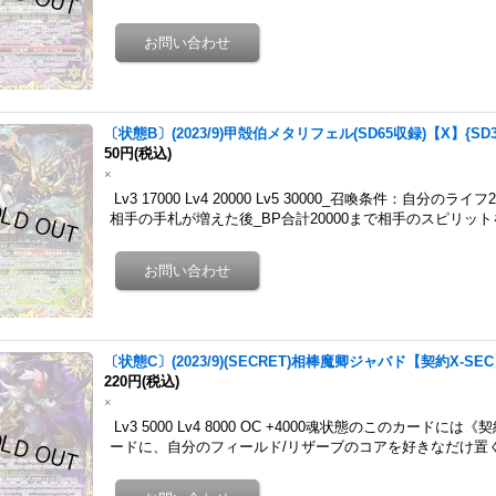
〔状態B〕(2023/9)甲殻伯メタリフェル(SD65収録)【X】{SD3
50円
(税込)
×
Lv3 17000 Lv4 20000 Lv5 30000_召喚条件：自
相手の手札が増えた後_BP合計20000まで相手のスピリッ
〔状態C〕(2023/9)(SECRET)相棒魔卿ジャバド【契約X-SEC】
220円
(税込)
×
Lv3 5000 Lv4 8000 OC +4000魂状態のこのカー
ードに、自分のフィールド/リザーブのコアを好きなだけ置