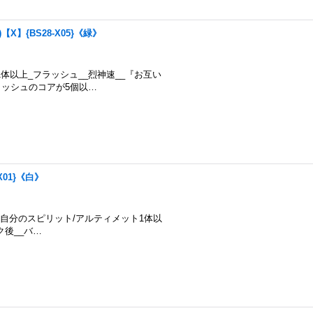
X】{BS28-X05}《緑》
ット1体以上_フラッシュ__烈神速__『お互い
ッシュのコアが5個以…
X01}《白》
スト3以上の自分のスピリット/アルティメット1体以
後__バ…