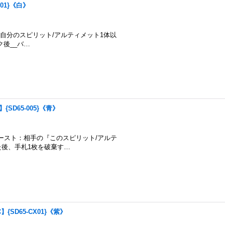
01}《白》
スト3以上の自分のスピリット/アルティメット1体以
後__バ…
{SD65-005}《青》
上__バースト：相手の『このスピリット/アルテ
た後、手札1枚を破棄す…
】{SD65-CX01}《紫》