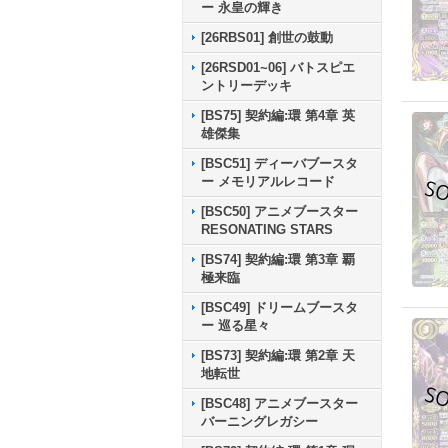
ー 永皇の輝き
[26RBS01] 創世の鼓動
[26RSD01~06] バトスピエ
ントリーデッキ
[BS75] 契約編:環 第4章 英
雄傑集
[BSC51] ディーバブースタ
ー メモリアルレコード
[BSC50] アニメブースター
RESONATING STARS
[BS74] 契約編:環 第3章 覇
極来臨
[BSC49] ドリームブースタ
ー 巡る星々
[BS73] 契約編:環 第2章 天
地転世
[BSC48] アニメブースター
バーニングレガシー