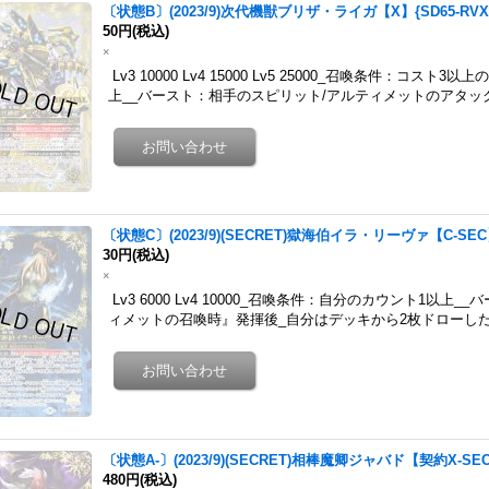
〔状態B〕(2023/9)次代機獣ブリザ・ライガ【X】{SD65-RVX
50円
(税込)
×
Lv3 10000 Lv4 15000 Lv5 25000_召喚条件：コ
上__バースト：相手のスピリット/アルティメットのアタック
〔状態C〕(2023/9)(SECRET)獄海伯イラ・リーヴァ【C-SEC】
30円
(税込)
×
Lv3 6000 Lv4 10000_召喚条件：自分のカウント1以
ィメットの召喚時』発揮後_自分はデッキから2枚ドローし
〔状態A-〕(2023/9)(SECRET)相棒魔卿ジャバド【契約X-SEC
480円
(税込)