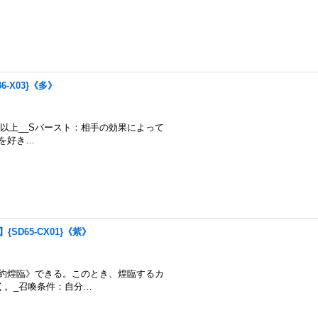
6-X03}《多》
分のライフ2以上__Sバースト：相手の効果によって
トを好き…
{SD65-CX01}《紫》
ドには《契約煌臨》できる。このとき、煌臨するカ
く。_召喚条件：自分…