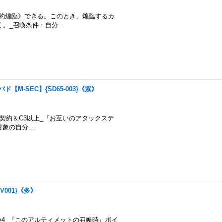
ドには《契約煌臨》できる。このとき、煌臨するカ
く。_召喚条件：自分…
ド【M-SEC】{SD65-003}《紫》
約煌臨：獄契約＆C3以上_『お互いのアタックステ
対象の自分…
RV001}《多》
v3・Lv4_『このアルティメットの召喚時』ボイ