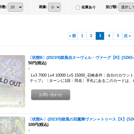
示数
:
画像
:
並び順
:
在庫あり
«
前
1
2
3
4
5
次
»
〔状態B〕(2023/9)獄風伯ヌーヴェル・ヴァーグ【R】{SD65-
50円
(税込)
×
Lv3 7000 Lv4 10000 Lv5 15000_召喚条件：自分
テップ』〔ターンに1回：同名〕手札にあるこのカードは、
〔状態A-〕(2023/9)獄風の四魔卿ヴァン＝トゥース【X】{SD6
100円
(税込)
×