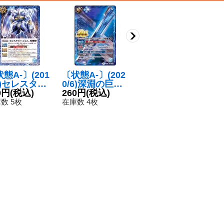
態A-〕(201
〔状態A-〕(202
(2023/10)(SEC
(
6)セレスタイ
0/6)深淵の巨剣
RET)氷刃血解/
ュ
・ゴレム
0円
(税込)
アビス・アポカ
260円
(税込)
ミブロック・バ
880円
(税込)
殿
1
】{BS50-07
リプス【R】{B
ラガン・オリジ
ナ
数 5枚
在庫数 4枚
在庫数 4枚
在
}《青》
S51-RV009}
ン(BSC41収録)
【
《青》
【転醒X-SEC】
3
{BS55-TCP07a/
BS55-TCP07b}
《白》