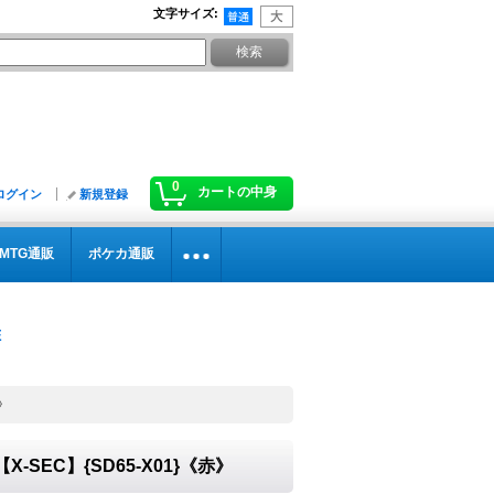
文字サイズ
:
0
カートの中身
ログイン
新規登録
MTG通販
ポケカ通販
》
-SEC】{SD65-X01}《赤》