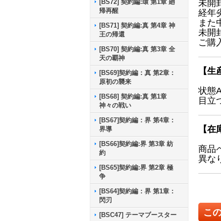
[BS72] 契約編:環 第1章 廻
未開
帰再醒
経年
また
[BS71] 契約編:真 第4章 神
未開
王の帰還
ご購
[BS70] 契約編:真 第3章 全
天の覇神
【生
[BS69]契約編：真 第2章：
原初の襲来
状態
[BS68] 契約編:真 第1章
目立
神々の戦い
[BS67]契約編：界 第4章：
【在
界導
[BS66]契約編:界 第3章 紡
商品
約
異な
[BS65]契約編:界 第2章 極
争
[BS64]契約編：界 第1章：
閃刃
こ
[BSC47] テーマブースター