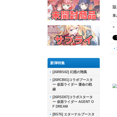
販
重
×
新弾特集
[26RBS02] 幻惑の翔風
[26RCB01]コラボブースタ
ー 仮面ライダー 運命の戦
線
[26RSD07]コラボスタータ
ー 仮面ライダー AGENT O
F DREAM
[BS76] エターナルブースタ