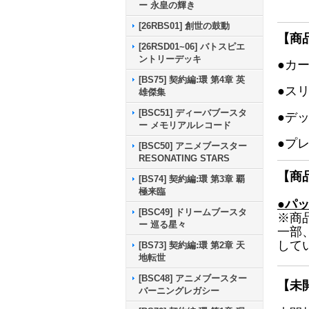
ー 永皇の輝き
[26RBS01] 創世の鼓動
【商
[26RSD01~06] バトスピエ
ントリーデッキ
●カ
[BS75] 契約編:環 第4章 英
●ス
雄傑集
[BSC51] ディーバブースタ
●デ
ー メモリアルレコード
●プ
[BSC50] アニメブースター
RESONATING STARS
【商
[BS74] 契約編:環 第3章 覇
極来臨
●パ
[BSC49] ドリームブースタ
※商
ー 巡る星々
一部
して
[BS73] 契約編:環 第2章 天
地転世
[BSC48] アニメブースター
【未
バーニングレガシー