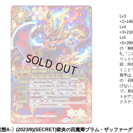
Lv3
<1>140
Lv4
<3>210
Lv5
<5>2
の「相棒
5_『
リット
回：同
くこと
相手は
の「召
げない。
プ』系
トがア
クステ
態A-〕(2023/9)(SECRET)獄炎の四魔卿ブラム・ザッファーグ【