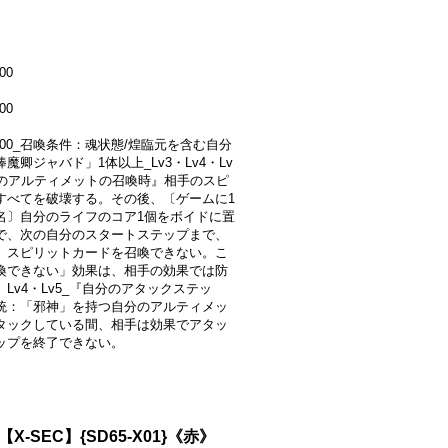
00
00
8000_召喚条件：魂状態/煌臨元を含む自分
魔卿ジャバド」1体以上_Lv3・Lv4・Lv
このアルティメットの召喚時』相手のスピ
すべてを破壊する。その後、〔ゲームに1
名〕自分のライフのコア1個をボイドに置
で、次の自分のスタートステップまで、
、スピリットカードを召喚できない。こ
喚できない」効果は、相手の効果では防
Lv4・Lv5_『自分のアタックステッ
統：「邪神」を持つ自分のアルティメッ
タックしている間、相手は効果でアタッ
ップを終了できない。
X-SEC】{SD65-X01}《赤》