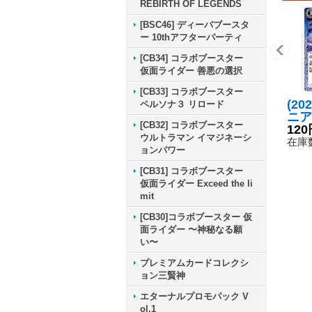
REBIRTH OF LEGENDS
[BSC46] ディーバブースタ
ー 10thアフターパーティ
[CB34] コラボブースター
仮面ライダー 善悪の選択
[CB33] コラボブースター
(20
ペルソナ３ リロード
ニア
[CB32] コラボブースター
フィ
120
ウルトラマン イマジネーシ
{BS
在庫数
ョンパワー
《青
[CB31] コラボブースター
仮面ライダー Exceed the li
mit
[CB30]コラボブースター 仮
面ライダー 〜神秘なる願
い〜
プレミアムカードコレクシ
ョン三賢神
エターナルプロモパック V
ol.1