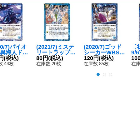
20/7)パイオ
(2021/7)ミステ
(2020/7)ゴッド
〔状
異海人ドル
リートラップ
シーカーWBS専
9/
ーナ【C】
円
(税込)
【C】{BS55-07
80円
(税込)
属実況者ヴィハ
120円
(税込)
ト
10
52-051}
7}《青》
ーン【C】{BS5
【R
 44枚
在庫数 20枚
在庫数 85枚
在庫
》
3-056}《青》
3