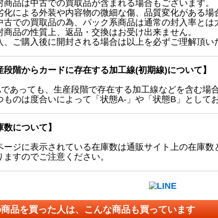
封商品は中古での買取品が含まれる場合もございます。
劣化による外装や内容物の微細な傷、品質変化がある場
中古での買取品の為、パック系商品は通常の封入率とは
封商品の性質上、返品・交換はお受け出来ません。
入、ご購入後に開封される場合は以上を必ずご理解頂い
産段階からカードに存在する加工線(初期線)について】
Aであっても、生産段階で存在する加工線などを含む場
つものは度合いによって「状態A-」や「状態B」として
庫数について】
ページに表示されている在庫数は通販サイト上の在庫数
りますのでご注意ください。
の商品を買った人は、こんな商品も買っています