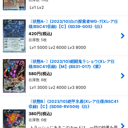
Lv1 Lv2
〔状態A-〕(2023/10)白の探索者WG-7(Xレア仕
様/BSC41収録)【C】{SD39-005}《白》
420
円
(税込)
在庫数 5枚
Lv1 5000 Lv2 6000 Lv3 8000
〔状態A-〕(2023/10)鎧闘鬼ラショウ(Xレア仕
様/BSC41収録)【M】{BS31-017}《紫》
580
円
(税込)
在庫数 8枚
Lv1 3000 Lv2 4000 Lv3 8000
〔状態B〕(2023/10)絶甲氷盾(Xレア仕様/BSC41
収録)【C】{SD56-RV009}《白》
380
円
(税込)
在庫数 6枚
トラッシュにあるこのカードは、一切の効果を受