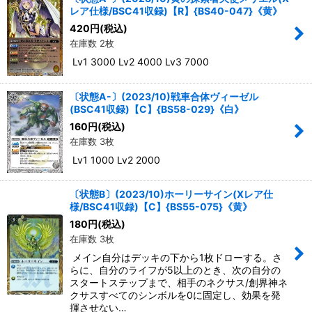
レア仕様/BSC41収録)【R】{BS40-047}《黄》
絞り込む
420
円
(税込)
在庫数 2枚
Lv1 3000 Lv2 4000 Lv3 7000
〔状態A-〕(2023/10)戦車合体ヴィーゼル
(BSC41収録)【C】{BS58-029}《白》
160
円
(税込)
在庫数 3枚
Lv1 1000 Lv2 2000
〔状態B〕(2023/10)ホーリーサイン(Xレア仕
様/BSC41収録)【C】{BS55-075}《黄》
180
円
(税込)
在庫数 3枚
メイン自分はデッキの下から1枚ドローする。さ
らに、自分のライフが5以上のとき、次の自分の
スタートステップまで、相手のネクサス/創界神ネ
クサスすべてのシンボルを0に固定し、効果を発
揮させない…