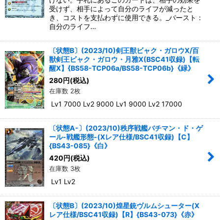
受けず、相手によって自分のライフが減ったと
き、コストを支払わずに使用できる。_バースト：
自分のライフ…
〔状態B〕(2023/10)剣王獣ビャク・ガロウX/百
獣剣王ビャク・ガロウ・月雅X(BSC41収録)【転
醒X】{BS58-TCP06a/BS58-TCP06b}《緑》
280
円
(税込)
在庫数 2枚
Lv1 7000 Lv2 9000 Lv1 9000 Lv2 17000
〔状態A-〕(2023/10)秩序戦艦バチマン・ド・ゲ
ール-戦艦形態-(Xレア仕様/BSC41収録)【C】
{BS43-085}《白》
420
円
(税込)
在庫数 3枚
Lv1 Lv2
〔状態B〕(2023/10)煌星銃ヴルムシューター(X
レア仕様/BSC41収録)【R】{BS43-073}《赤》