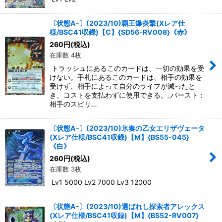
〔状態A-〕(2023/10)覇王爆炎撃(Xレア仕
様/BSC41収録)【C】{SD56-RV008}《赤》
260
円
(税込)
在庫数 4枚
トラッシュにあるこのカードは、一切の効果を受
けない。手札にあるこのカードは、相手の効果を
受けず、相手によって自分のライフが減ったと
き、コストを支払わずに使用できる。_バースト：
相手のスピリ…
〔状態A-〕(2023/10)氷奏の乙女エリザヴェータ
(Xレア仕様/BSC41収録)【M】{BS55-045}
《白》
260
円
(税込)
在庫数 3枚
Lv1 5000 Lv2 7000 Lv3 12000
〔状態A-〕(2023/10)選ばれし探索者アレックス
(Xレア仕様/BSC41収録)【M】{BS52-RV007}