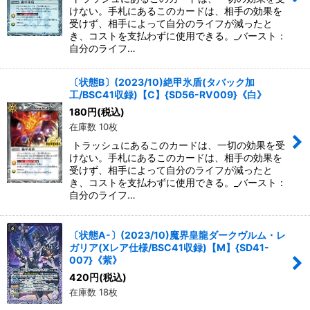
けない。手札にあるこのカードは、相手の効果を
受けず、相手によって自分のライフが減ったと
き、コストを支払わずに使用できる。_バースト：
自分のライフ…
〔状態B〕(2023/10)絶甲氷盾(タバック加
工/BSC41収録)【C】{SD56-RV009}《白》
180
円
(税込)
在庫数 10枚
トラッシュにあるこのカードは、一切の効果を受
けない。手札にあるこのカードは、相手の効果を
受けず、相手によって自分のライフが減ったと
き、コストを支払わずに使用できる。_バースト：
自分のライフ…
〔状態A-〕(2023/10)魔界皇龍ダークヴルム・レ
ガリア(Xレア仕様/BSC41収録)【M】{SD41-
007}《紫》
420
円
(税込)
在庫数 18枚