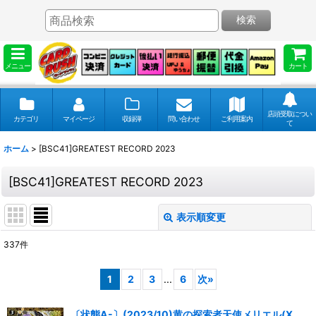
検索
メニュー
カート
店頭受取につい
カテゴリ
マイページ
収録弾
問い合わせ
ご利用案内
て
ホーム
>
[BSC41]GREATEST RECORD 2023
[BSC41]GREATEST RECORD 2023
表示順変更
閉じる
337
件
表示数
:
1
2
3
...
6
次
»
並び順
:
〔状態A-〕(2023/10)黄の探索者天使メリエル(X