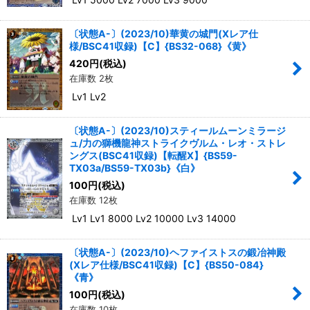
〔状態A-〕(2023/10)華黄の城門(Xレア仕
様/BSC41収録)【C】{BS32-068}《黄》
420
円
(税込)
在庫数 2枚
Lv1 Lv2
〔状態A-〕(2023/10)スティールムーンミラージ
ュ/力の獅機龍神ストライクヴルム・レオ・ストレ
ングス(BSC41収録)【転醒X】{BS59-
TX03a/BS59-TX03b}《白》
100
円
(税込)
在庫数 12枚
Lv1 Lv1 8000 Lv2 10000 Lv3 14000
〔状態A-〕(2023/10)ヘファイストスの鍛冶神殿
(Xレア仕様/BSC41収録)【C】{BS50-084}
《青》
100
円
(税込)
在庫数 10枚