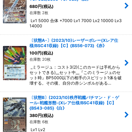
680
円
(税込)
在庫数 2枚
Lv1 5000 合体 +7000 Lv1 7000 Lv2 10000 Lv3
14000
〔状態A-〕(2023/10)レーザーボレー(Xレア仕
様/BSC41収録)【C】{BS56-073}《赤》
100
円
(税込)
在庫数 20枚
_ミラージュ：コスト3(2)(このカードは手札から
セットできる)__セット中__『このミラージュのセ
ット時』BP5000以下の相手のスピリット1体を破
壊する。その後、自分の赤シンボルがある…
〔状態B〕(2023/10)秩序戦艦バチマン・ド・ゲ
ール-戦艦形態-(Xレア仕様/BSC41収録)【C】
{BS43-085}《白》
380
円
(税込)
在庫数 6枚
Lv1 Lv2