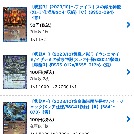
〔状態B〕(2023/10)ヘファイストスの鍛冶神殿
(Xレア仕様/BSC41収録)【C】{BS50-084}
《青》
50
円
(税込)
在庫数 1枚
Lv1 Lv2
〔状態A-〕(2023/10)黄泉ノ獣ライウンコマイ
ヌ/イザナミの黄泉神殿(Xレア仕様/BSC41収録)
【転醒R】{BS55-012a/BS55-012b}《紫》
100
円
(税込)
在庫数 2枚
Lv1 1000 Lv2 2000 Lv1
〔状態A-〕(2023/10)龍皇海賊団船長ホワイトジ
ャック(Xレア仕様/BSC41収録)【R】{BS41-
070}《青》
100
円
(税込)
在庫数 1枚
Lv1 5000 Lv2 7000 Lv3 9000