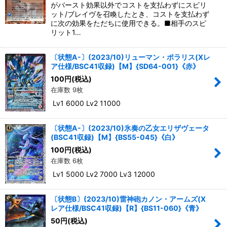
がバースト効果以外でコストを支払わずにスピリ
ット/ブレイヴを召喚したとき、コストを支払わず
に次の効果をただちに使用できる。■相手のスピ
リット1…
〔状態A-〕(2023/10)リューマン・ポラリス(Xレ
ア仕様/BSC41収録)【M】{SD64-001}《赤》
100
円
(税込)
在庫数 9枚
Lv1 6000 Lv2 11000
〔状態A-〕(2023/10)氷奏の乙女エリザヴェータ
(BSC41収録)【M】{BS55-045}《白》
100
円
(税込)
在庫数 6枚
Lv1 5000 Lv2 7000 Lv3 12000
〔状態B〕(2023/10)雷神砲カノン・アームズ(X
レア仕様/BSC41収録)【R】{BS11-060}《青》
50
円
(税込)