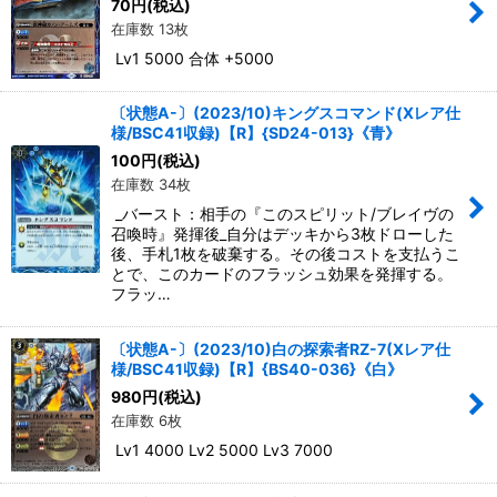
70
円
(税込)
在庫数 13枚
Lv1 5000 合体 +5000
〔状態A-〕(2023/10)キングスコマンド(Xレア仕
様/BSC41収録)【R】{SD24-013}《青》
100
円
(税込)
在庫数 34枚
_バースト：相手の『このスピリット/ブレイヴの
召喚時』発揮後_自分はデッキから3枚ドローした
後、手札1枚を破棄する。その後コストを支払うこ
とで、このカードのフラッシュ効果を発揮する。
フラッ…
〔状態A-〕(2023/10)白の探索者RZ-7(Xレア仕
様/BSC41収録)【R】{BS40-036}《白》
980
円
(税込)
在庫数 6枚
Lv1 4000 Lv2 5000 Lv3 7000