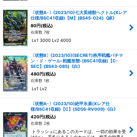
〔状態A-〕(2023/10)七大英雄獣ヘクトル(Xレア
仕様/BSC41収録)【M】{BS45-024}《緑》
80
円
(税込)
在庫数 7枚
Lv1 3000 Lv2 4000
〔状態B〕(2023/10)(SECRET)秩序戦艦バチマ
ン・ド・ゲール-戦艦形態-(BSC41収録)【C-
SEC】{BS43-085}《白》
480
円
(税込)
在庫数 1枚
Lv1 Lv2
〔状態A-〕(2023/10)絶甲氷盾(Xレア仕
様/BSC41収録)【C】{SD56-RV009}《白》
420
円
(税込)
在庫数 2枚
トラッシュにあるこのカードは、一切の効果を受
けない。手札にあるこのカードは、相手の効果を