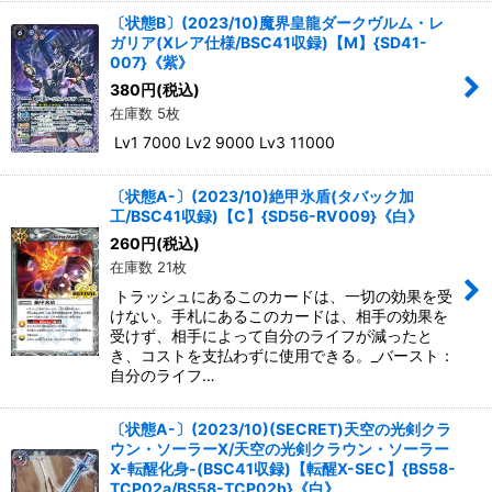
〔状態B〕(2023/10)魔界皇龍ダークヴルム・レ
ガリア(Xレア仕様/BSC41収録)【M】{SD41-
007}《紫》
380
円
(税込)
在庫数 5枚
Lv1 7000 Lv2 9000 Lv3 11000
〔状態A-〕(2023/10)絶甲氷盾(タバック加
工/BSC41収録)【C】{SD56-RV009}《白》
260
円
(税込)
在庫数 21枚
トラッシュにあるこのカードは、一切の効果を受
けない。手札にあるこのカードは、相手の効果を
受けず、相手によって自分のライフが減ったと
き、コストを支払わずに使用できる。_バースト：
自分のライフ…
〔状態A-〕(2023/10)(SECRET)天空の光剣クラ
ウン・ソーラーX/天空の光剣クラウン・ソーラー
X-転醒化身-(BSC41収録)【転醒X-SEC】{BS58-
TCP02a/BS58-TCP02b}《白》