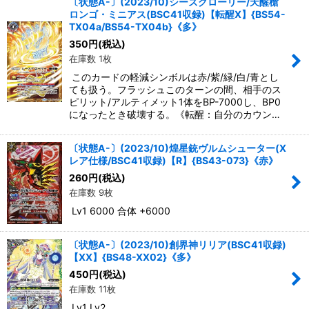
〔状態A-〕(2023/10)シーズグローリー/天醒槍
ロンゴ・ミニアス(BSC41収録)【転醒X】{BS54-
TX04a/BS54-TX04b}《多》
350
円
(税込)
在庫数 1枚
このカードの軽減シンボルは赤/紫/緑/白/青とし
ても扱う。フラッシュこのターンの間、相手のス
ピリット/アルティメット1体をBP-7000し、BP0
になったとき破壊する。《転醒：自分のカウン…
〔状態A-〕(2023/10)煌星銃ヴルムシューター(X
レア仕様/BSC41収録)【R】{BS43-073}《赤》
260
円
(税込)
在庫数 9枚
Lv1 6000 合体 +6000
〔状態A-〕(2023/10)創界神リリア(BSC41収録)
【XX】{BS48-XX02}《多》
450
円
(税込)
在庫数 11枚
Lv1 Lv2