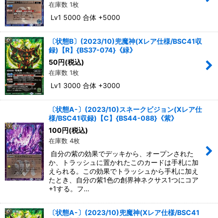
在庫数 1枚
Lv1 5000 合体 +5000
〔状態B〕(2023/10)兜魔神(Xレア仕様/BSC41収
録)【R】{BS37-074}《緑》
50
円
(税込)
在庫数 1枚
Lv1 3000 合体 +3000
〔状態A-〕(2023/10)スネークビジョン(Xレア仕
様/BSC41収録)【C】{BS44-088}《紫》
100
円
(税込)
在庫数 4枚
自分の紫の効果でデッキから、オープンされた
か、トラッシュに置かれたこのカードは手札に加
えられる。この効果でトラッシュから手札に加え
たとき、自分の紫1色の創界神ネクサス1つにコア
+1する。フ…
〔状態A-〕(2023/10)兜魔神(Xレア仕様/BSC41