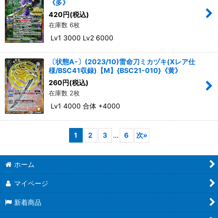
《多》
420
円
(税込)
在庫数 6枚
Lv1 3000 Lv2 6000
〔状態A-〕(2023/10)雷命刀ミカヅキ(Xレア仕
様/BSC41収録)【M】{BSC21-010}《黄》
260
円
(税込)
在庫数 2枚
Lv1 4000 合体 +4000
1
2
3
...
6
次
»
ホーム
マイページ
新着商品