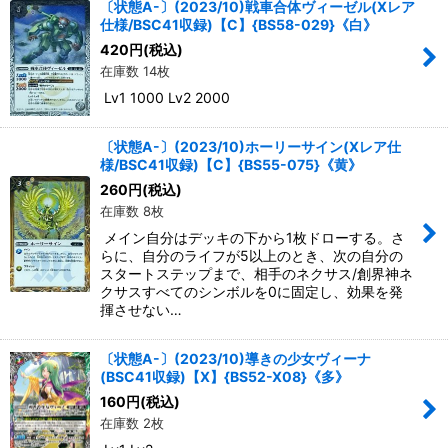
〔状態A-〕(2023/10)戦車合体ヴィーゼル(Xレア
仕様/BSC41収録)【C】{BS58-029}《白》
420
円
(税込)
在庫数 14枚
Lv1 1000 Lv2 2000
〔状態A-〕(2023/10)ホーリーサイン(Xレア仕
様/BSC41収録)【C】{BS55-075}《黄》
260
円
(税込)
在庫数 8枚
メイン自分はデッキの下から1枚ドローする。さ
らに、自分のライフが5以上のとき、次の自分の
スタートステップまで、相手のネクサス/創界神ネ
クサスすべてのシンボルを0に固定し、効果を発
揮させない…
〔状態A-〕(2023/10)導きの少女ヴィーナ
(BSC41収録)【X】{BS52-X08}《多》
160
円
(税込)
在庫数 2枚