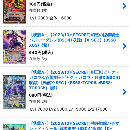
180
円
(税込)
在庫数 1枚
Lv1 6000 合体 +6000
〔状態A-〕(2023/10)(SECRET)幻惑の隠者騎士
バジャーダレス(BSC41収録)【X-SEC】{BS58-
X03}《紫》
640
円
(税込)
在庫数 3枚
〔状態A-〕(2023/10)(SECRET)剣王獣ビャク・
ガロウX/百獣剣王ビャク・ガロウ・月雅X(BSC41
収録)【転醒X-SEC】{BS58-TCP06a/BS58-
TCP06b}《緑》
680
円
(税込)
在庫数 2枚
Lv1 7000 Lv2 9000 Lv1 9000 Lv2 17000
〔状態A-〕(2023/10)(SECRET)秩序戦艦バチマ
ン・ド・ゲール-戦艦形態-(BSC41収録)【C-