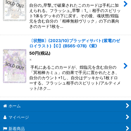
自分の_早撃_で破棄されたこのカードは手札に加
えられる。フラッシュ_早撃：1_：相手のスピリッ
ト1体をデッキの下に戻す。その後、魂状態/煌臨
元を含む自分の「相棒無頼ヴリック」の下の裏向
きのカード1枚を…
〔状態B〕(2023/10)ブラッディサバト(紫電のゼ
ロイラスト)【C】{BS65-078}《紫》
50
円
(税込)
×
手札にあるこのカードが、煌臨元を含む自分の
「冥相棒カミュ」の効果で手元に置かれたとき、
自分のカウント+1し、自分はデッキから1枚ドロ
ーする。フラッシュ相手のスピリット/アルティメ
ット/ネク…
ホーム
マイページ
新着商品