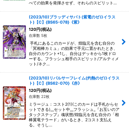
べての効果を発揮させず、それらのスピリット…
(2023/10)ブラッディサバト(紫電のゼロイラス
ト)【C】{BS65-078}《紫》
120
円
(税込)
在庫数 5枚
手札にあるこのカードが、煌臨元を含む自分の
「冥相棒カミュ」の効果で手元に置かれたとき、
自分のカウント+1し、自分はデッキから1枚ドロ
ーする。フラッシュ相手のスピリット/アルティメ
ット/ネク…
(2023/10)リパルサーフレイム(灼熱のゼロイラス
ト)【C】{BS62-070}《赤》
120
円
(税込)
在庫数 22枚
ミラージュ：コスト2(1)(このカードは手札からセ
ットできる)__セット中__フラッシュ_『お互いのア
タックステップ』魂状態/煌臨元を含む自分の「相
棒翼竜テラード」がいるとき、2コスト支払え
る。そうし…