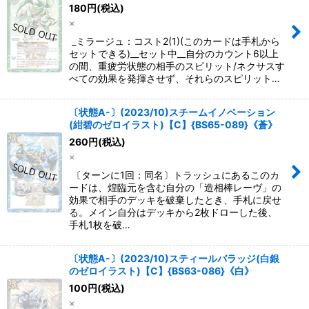
180
円
(税込)
×
_ミラージュ：コスト2(1)(このカードは手札から
セットできる)__セット中__自分のカウント6以上
の間、重疲労状態の相手のスピリット/ネクサスす
べての効果を発揮させず、それらのスピリット…
〔状態A-〕(2023/10)スチームイノベーション
(紺碧のゼロイラスト)【C】{BS65-089}《蒼》
260
円
(税込)
×
〔ターンに1回：同名〕トラッシュにあるこのカ
ードは、煌臨元を含む自分の「造相棒レーヴ」の
効果で相手のデッキを破棄したとき、手札に戻せ
る。メイン自分はデッキから2枚ドローした後、
手札1枚を破…
〔状態A-〕(2023/10)スティールバラッジ(白銀
のゼロイラスト)【C】{BS63-086}《白》
100
円
(税込)
×