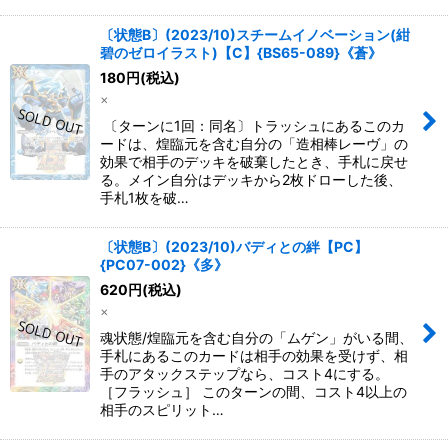
〔状態B〕(2023/10)スチームイノベーション(紺
碧のゼロイラスト)【C】{BS65-089}《蒼》
180
円
(税込)
×
〔ターンに1回：同名〕トラッシュにあるこのカ
ードは、煌臨元を含む自分の「造相棒レーヴ」の
効果で相手のデッキを破棄したとき、手札に戻せ
る。メイン自分はデッキから2枚ドローした後、
手札1枚を破…
〔状態B〕(2023/10)バディとの絆【PC】
{PC07-002}《多》
620
円
(税込)
×
魂状態/煌臨元を含む自分の「ムゲン」がいる間、
手札にあるこのカードは相手の効果を受けず、相
手のアタックステップなら、コスト4にする。
［フラッシュ］ このターンの間、コスト4以上の
相手のスピリット…