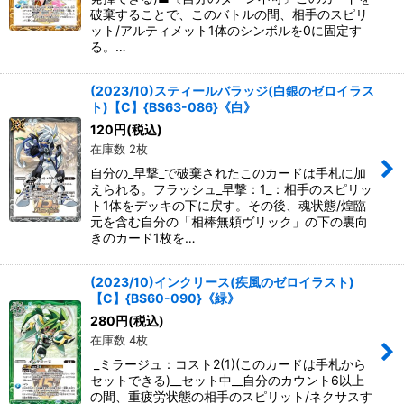
破棄することで、このバトルの間、相手のスピリ
ット/アルティメット1体のシンボルを0に固定す
る。…
(2023/10)スティールバラッジ(白銀のゼロイラス
ト)【C】{BS63-086}《白》
120
円
(税込)
在庫数 2枚
自分の_早撃_で破棄されたこのカードは手札に加
えられる。フラッシュ_早撃：1_：相手のスピリッ
ト1体をデッキの下に戻す。その後、魂状態/煌臨
元を含む自分の「相棒無頼ヴリック」の下の裏向
きのカード1枚を…
(2023/10)インクリース(疾風のゼロイラスト)
【C】{BS60-090}《緑》
280
円
(税込)
在庫数 4枚
_ミラージュ：コスト2(1)(このカードは手札から
セットできる)__セット中__自分のカウント6以上
の間、重疲労状態の相手のスピリット/ネクサスす