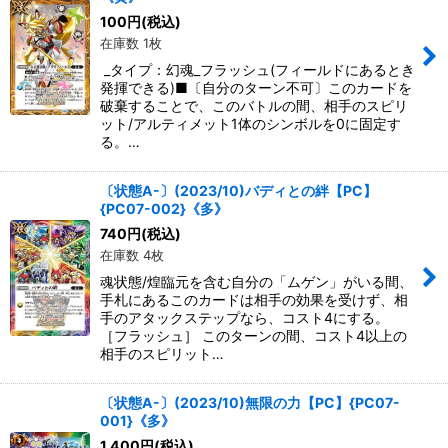
100
円
(税込)
在庫数 1枚
絞り込む
_タイプ：幻魂_フラッシュ(フィールドにあるとき
発揮できる)■〔自分のターン不可〕このカードを
破棄することで、このバトルの間、相手のスピリ
ット/アルティメット1体のシンボルを0に固定す
る。…
〔状態A-〕(2023/10)バディとの絆【PC】
{PC07-002}《多》
740
円
(税込)
在庫数 4枚
魂状態/煌臨元を含む自分の「ムゲン」がいる間、
手札にあるこのカードは相手の効果を受けず、相
手のアタックステップなら、コスト4にする。
［フラッシュ］ このターンの間、コスト4以上の
相手のスピリット…
〔状態A-〕(2023/10)無限の力【PC】{PC07-
001}《多》
1,400
円
(税込)