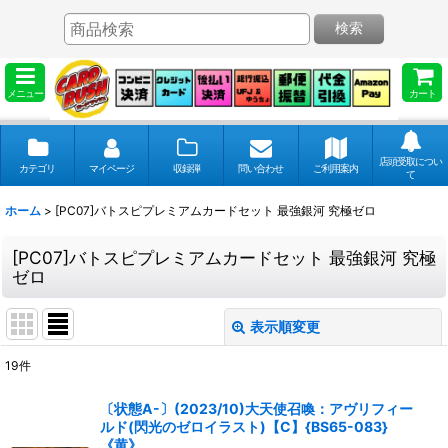
検索
メニュー
カート
店頭受取につい
カテゴリ
マイページ
収録弾
問い合わせ
ご利用案内
て
ホーム
>
[PC07]バトスピプレミアムカードセット 最強銀河 究極ゼロ
[PC07]バトスピプレミアムカードセット 最強銀河 究極
ゼロ
表示順変更
閉じる
19
件
表示数
:
〔状態A-〕(2023/10)大天使召喚：アヴリフィー
ルド(閃光のゼロイラスト)【C】{BS65-083}
並び順
:
《黄》