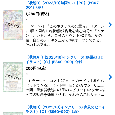
〔状態B〕(2023/10)無限の力【PC】{PC07-
001}《多》
1,280
円
(税込)
×
［Lv1-Lv2］『このネクサスの配置時』 〔ターン
に1回：同名〕魂状態/煌臨元を含む自分の「ムゲ
ン」がいるとき、自分のカウント+2する。その
後、自分のデッキを上から3枚オープンできる。
その中のアル…
〔状態A-〕(2023/10)インクリース(疾風のゼロ
イラスト)【C】{BS60-090}《緑》
260
円
(税込)
×
_ミラージュ：コスト2(1)(このカードは手札から
セットできる)__セット中__自分のカウント6以上
の間、重疲労状態の相手のスピリット/ネクサスす
べての効果を発揮させず、それらのスピリット…
〔状態B〕(2023/10)インクリース(疾風のゼロイ
ラスト)【C】{BS60-090}《緑》