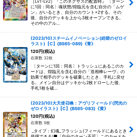
［Lv1-Lv2］『このネクサスの配置時』 〔ターン
に1回：同名〕魂状態/煌臨元を含む自分の「ムゲ
ン」がいるとき、自分のカウント+2する。その
後、自分のデッキを上から3枚オープンできる。
その中のアル…
(2023/10)スチームイノベーション(紺碧のゼロイ
ラスト)【C】{BS65-089}《青》
120
円
(税込)
在庫数 32枚
〔ターンに1回：同名〕トラッシュにあるこのカ
ードは、煌臨元を含む自分の「造相棒レーヴ」の
効果で相手のデッキを破棄したとき、手札に戻せ
る。メイン自分はデッキから2枚ドローした後、
手札1枚を破…
(2023/10)大天使召喚：アヴリフィールド(閃光の
ゼロイラスト)【C】{BS65-083}《黄》
120
円
(税込)
在庫数 9枚
_タイプ：幻魂_フラッシュ(フィールドにあるとき
発揮できる)■〔自分のターン不可〕このカードを