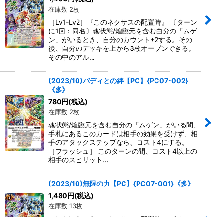
在庫数 2枚
［Lv1-Lv2］『このネクサスの配置時』 〔ターン
に1回：同名〕魂状態/煌臨元を含む自分の「ムゲ
ン」がいるとき、自分のカウント+2する。その
後、自分のデッキを上から3枚オープンできる。
その中のアル…
(2023/10)バディとの絆【PC】{PC07-002}
《多》
780
円
(税込)
在庫数 2枚
魂状態/煌臨元を含む自分の「ムゲン」がいる間、
手札にあるこのカードは相手の効果を受けず、相
手のアタックステップなら、コスト4にする。
［フラッシュ］ このターンの間、コスト4以上の
相手のスピリット…
(2023/10)無限の力【PC】{PC07-001}《多》
1,480
円
(税込)
在庫数 13枚