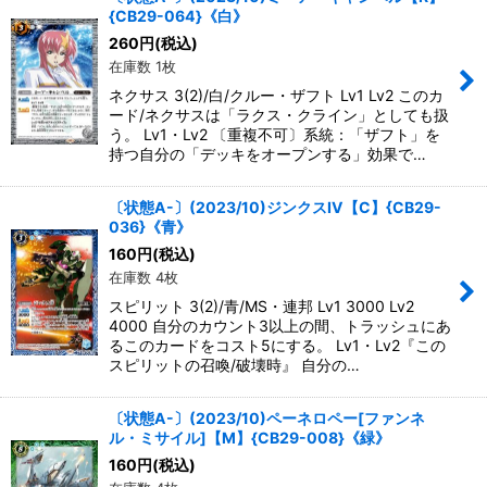
{CB29-064}《白》
絞り込む
260
円
(税込)
在庫数 1枚
ネクサス 3(2)/白/クルー・ザフト Lv1 Lv2 このカ
ード/ネクサスは「ラクス・クライン」としても扱
う。 Lv1・Lv2 〔重複不可〕系統：「ザフト」を
持つ自分の「デッキをオープンする」効果で…
〔状態A-〕(2023/10)ジンクスIV【C】{CB29-
036}《青》
160
円
(税込)
在庫数 4枚
スピリット 3(2)/青/MS・連邦 Lv1 3000 Lv2
4000 自分のカウント3以上の間、トラッシュにあ
るこのカードをコスト5にする。 Lv1・Lv2『この
スピリットの召喚/破壊時』 自分の…
〔状態A-〕(2023/10)ペーネロペー[ファンネ
ル・ミサイル]【M】{CB29-008}《緑》
160
円
(税込)