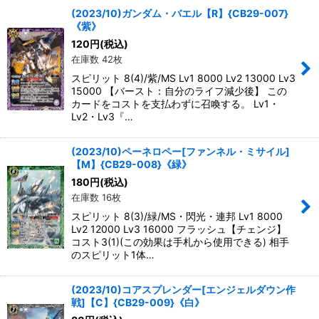
(2023/10)ガンダム・バエル【R】{CB29-007}
《紫》
120
円
(税込)
在庫数 42枚
スピリット 8(4)/紫/MS Lv1 8000 Lv2 13000 Lv3
15000 【バースト：自分のライフ減少後】 この
カードをコストを支払わずに召喚する。 Lv1・
Lv2・Lv3『…
(2023/10)ペーネロペー[ファンネル・ミサイル]
【M】{CB29-008}《緑》
180
円
(税込)
在庫数 16枚
スピリット 8(3)/緑/MS・閃光・連邦 Lv1 8000
Lv2 12000 Lv3 16000 フラッシュ【チェンジ】
コスト3(1)(この効果は手札から使用できる) 相手
のスピリット1体…
(2023/10)コアスプレンダー[エンジェルダウン作
戦]【C】{CB29-009}《白》