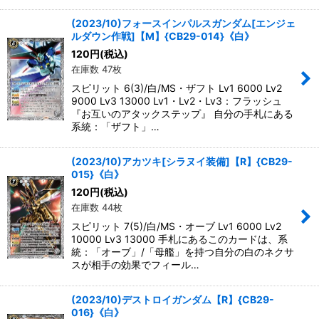
(2023/10)フォースインパルスガンダム[エンジェ
ルダウン作戦]【M】{CB29-014}《白》
120
円
(税込)
在庫数 47枚
スピリット 6(3)/白/MS・ザフト Lv1 6000 Lv2
9000 Lv3 13000 Lv1・Lv2・Lv3：フラッシュ
『お互いのアタックステップ』 自分の手札にある
系統：「ザフト」…
(2023/10)アカツキ[シラヌイ装備]【R】{CB29-
015}《白》
120
円
(税込)
在庫数 44枚
スピリット 7(5)/白/MS・オーブ Lv1 6000 Lv2
10000 Lv3 13000 手札にあるこのカードは、系
統：「オーブ」/「母艦」を持つ自分の白のネクサ
スが相手の効果でフィール…
(2023/10)デストロイガンダム【R】{CB29-
016}《白》