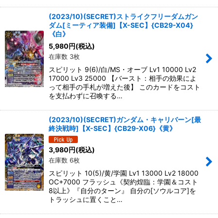
(2023/10)(SECRET)ストライクフリーダムガン
ダム[ミーティア装備]【X-SEC】{CB29-X04}
《白》
5,980
円
(税込)
在庫数 3枚
スピリット 9(6)/白/MS・オーブ Lv1 10000 Lv2
17000 Lv3 25000 【バースト：相手の効果によ
って相手の手札が増えた後】 このカードをコスト
を支払わずに召喚する…
(2023/10)(SECRET)ガンダム・キャリバーン[最
終決戦時]【X-SEC】{CB29-X06}《黄》
3,980
円
(税込)
在庫数 6枚
スピリット 10(5)/黄/学園 Lv1 13000 Lv2 18000
OC+7000 フラッシュ《契約煌臨：学園＆コスト
8以上》『自分のターン』 自分の[ソウルコア]を
トラッシュに置くこと…