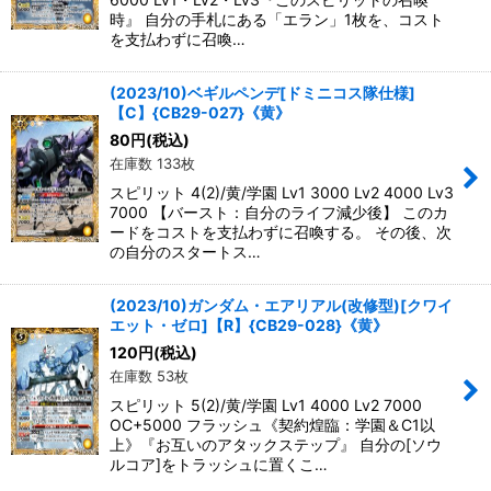
時』 自分の手札にある「エラン」1枚を、コスト
を支払わずに召喚…
(2023/10)ベギルペンデ[ドミニコス隊仕様]
【C】{CB29-027}《黄》
80
円
(税込)
在庫数 133枚
スピリット 4(2)/黄/学園 Lv1 3000 Lv2 4000 Lv3
7000 【バースト：自分のライフ減少後】 このカ
ードをコストを支払わずに召喚する。 その後、次
の自分のスタートス…
(2023/10)ガンダム・エアリアル(改修型)[クワイ
エット・ゼロ]【R】{CB29-028}《黄》
120
円
(税込)
在庫数 53枚
スピリット 5(2)/黄/学園 Lv1 4000 Lv2 7000
OC+5000 フラッシュ《契約煌臨：学園＆C1以
上》『お互いのアタックステップ』 自分の[ソウ
ルコア]をトラッシュに置くこ…