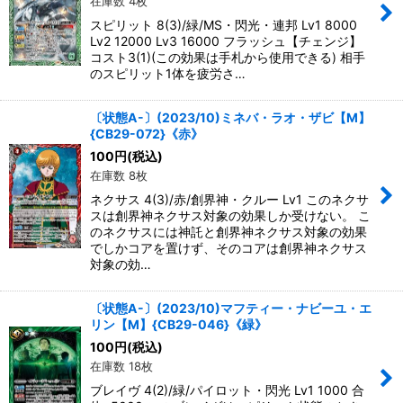
在庫数 4枚
スピリット 8(3)/緑/MS・閃光・連邦 Lv1 8000
Lv2 12000 Lv3 16000 フラッシュ【チェンジ】
コスト3(1)(この効果は手札から使用できる) 相手
のスピリット1体を疲労さ…
〔状態A-〕(2023/10)ミネバ・ラオ・ザビ【M】
{CB29-072}《赤》
100
円
(税込)
在庫数 8枚
ネクサス 4(3)/赤/創界神・クルー Lv1 このネクサ
スは創界神ネクサス対象の効果しか受けない。 こ
のネクサスには神託と創界神ネクサス対象の効果
でしかコアを置けず、そのコアは創界神ネクサス
対象の効…
〔状態A-〕(2023/10)マフティー・ナビーユ・エ
リン【M】{CB29-046}《緑》
100
円
(税込)
在庫数 18枚
ブレイヴ 4(2)/緑/パイロット・閃光 Lv1 1000 合