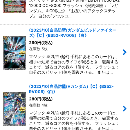
スピリット 8(5)/赤/MS・連邦・LB Lv1 7000 Lv2
12000 OC+8000 フラッシュ《契約煌臨：「νガ
ンダム」＆C9以上》『お互いのアタックステッ
プ』 自分の[ソウルコ…
(2023/10)白晶防壁(ガンダムビルドファイター
ズ)【C】{BS52-RV008}《白》
280
円
(税込)
在庫数 5枚
マジック 4(2)/白/起幻 手札にあるこのカードは、
相手の効果で自分のライフが減るとき、破棄する
ことで、減るコアの数を-1個する。 フラッシュ：
自分のスピリット1体を回復させる。 または…
(2023/10)白晶防壁(∀ガンダム)【C】{BS52-
RV008}《白》
280
円
(税込)
在庫数 4枚
マジック 4(2)/白/起幻 手札にあるこのカードは、
相手の効果で自分のライフが減るとき、破棄する
ことで、減るコアの数を-1個する。 フラッシュ：
自分のスピリット1体を回復させる。 または…