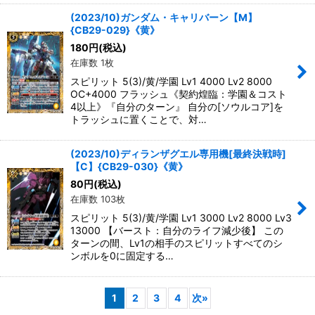
(2023/10)ガンダム・キャリバーン【M】
{CB29-029}《黄》
180
円
(税込)
在庫数 1枚
スピリット 5(3)/黄/学園 Lv1 4000 Lv2 8000
OC+4000 フラッシュ《契約煌臨：学園＆コスト
4以上》『自分のターン』 自分の[ソウルコア]を
トラッシュに置くことで、対…
(2023/10)ディランザグエル専用機[最終決戦時]
【C】{CB29-030}《黄》
80
円
(税込)
在庫数 103枚
スピリット 5(3)/黄/学園 Lv1 3000 Lv2 8000 Lv3
13000 【バースト：自分のライフ減少後】 この
ターンの間、Lv1の相手のスピリットすべてのシ
ンボルを0に固定する…
1
2
3
4
次
»