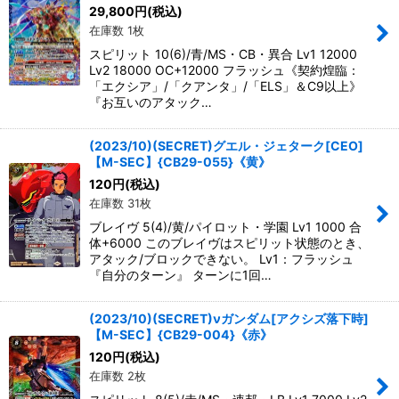
29,800
円
(税込)
在庫数 1枚
スピリット 10(6)/青/MS・CB・異合 Lv1 12000
Lv2 18000 OC+12000 フラッシュ《契約煌臨：
「エクシア」/「クアンタ」/「ELS」＆C9以上》
『お互いのアタック…
(2023/10)(SECRET)グエル・ジェターク[CEO]
【M-SEC】{CB29-055}《黄》
120
円
(税込)
在庫数 31枚
ブレイヴ 5(4)/黄/パイロット・学園 Lv1 1000 合
体+6000 このブレイヴはスピリット状態のとき、
アタック/ブロックできない。 Lv1：フラッシュ
『自分のターン』 ターンに1回…
(2023/10)(SECRET)νガンダム[アクシズ落下時]
【M-SEC】{CB29-004}《赤》
120
円
(税込)
在庫数 2枚