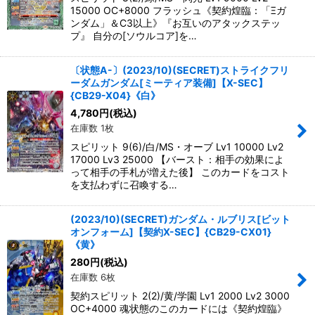
15000 OC+8000 フラッシュ《契約煌臨：「Ξガ
ンダム」＆C3以上》『お互いのアタックステッ
プ』 自分の[ソウルコア]を…
〔状態A-〕(2023/10)(SECRET)ストライクフリ
ーダムガンダム[ミーティア装備]【X-SEC】
{CB29-X04}《白》
4,780
円
(税込)
在庫数 1枚
スピリット 9(6)/白/MS・オーブ Lv1 10000 Lv2
17000 Lv3 25000 【バースト：相手の効果によ
って相手の手札が増えた後】 このカードをコスト
を支払わずに召喚する…
(2023/10)(SECRET)ガンダム・ルブリス[ビット
オンフォーム]【契約X-SEC】{CB29-CX01}
《黄》
280
円
(税込)
在庫数 6枚
契約スピリット 2(2)/黄/学園 Lv1 2000 Lv2 3000
OC+4000 魂状態のこのカードには《契約煌臨》