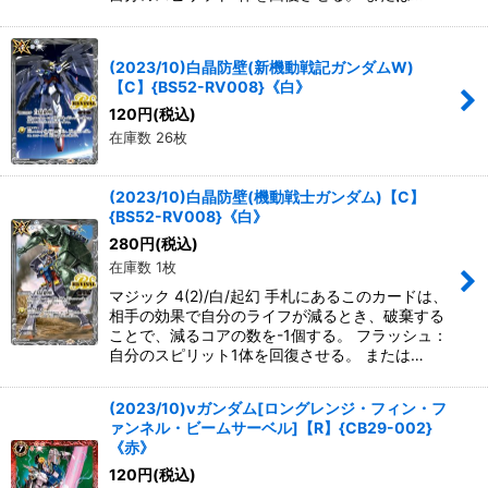
(2023/10)白晶防壁(新機動戦記ガンダムW)
【C】{BS52-RV008}《白》
120
円
(税込)
在庫数 26枚
(2023/10)白晶防壁(機動戦士ガンダム)【C】
{BS52-RV008}《白》
280
円
(税込)
在庫数 1枚
マジック 4(2)/白/起幻 手札にあるこのカードは、
相手の効果で自分のライフが減るとき、破棄する
ことで、減るコアの数を-1個する。 フラッシュ：
自分のスピリット1体を回復させる。 または…
(2023/10)νガンダム[ロングレンジ・フィン・フ
ァンネル・ビームサーベル]【R】{CB29-002}
《赤》
120
円
(税込)