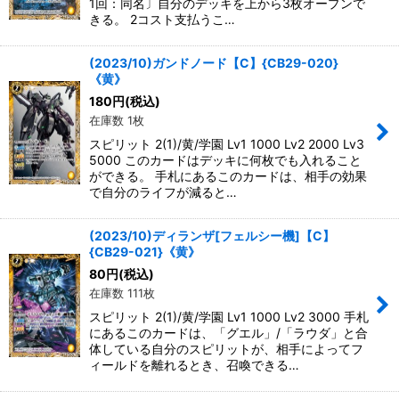
1回：同名〕自分のデッキを上から3枚オープンで
きる。 2コスト支払うこ…
(2023/10)ガンドノード【C】{CB29-020}
《黄》
180
円
(税込)
在庫数 1枚
スピリット 2(1)/黄/学園 Lv1 1000 Lv2 2000 Lv3
5000 このカードはデッキに何枚でも入れること
ができる。 手札にあるこのカードは、相手の効果
で自分のライフが減ると…
(2023/10)ディランザ[フェルシー機]【C】
{CB29-021}《黄》
80
円
(税込)
在庫数 111枚
スピリット 2(1)/黄/学園 Lv1 1000 Lv2 3000 手札
にあるこのカードは、「グエル」/「ラウダ」と合
体している自分のスピリットが、相手によってフ
ィールドを離れるとき、召喚できる…