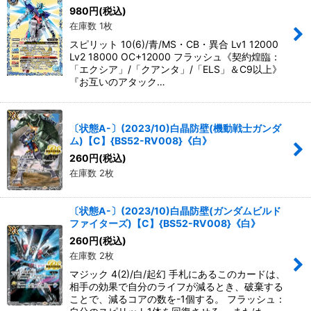
980
円
(税込)
在庫数 1枚
スピリット 10(6)/青/MS・CB・異合 Lv1 12000
Lv2 18000 OC+12000 フラッシュ《契約煌臨：
「エクシア」/「クアンタ」/「ELS」＆C9以上》
『お互いのアタック…
〔状態A-〕(2023/10)白晶防壁(機動戦士ガンダ
ム)【C】{BS52-RV008}《白》
260
円
(税込)
在庫数 2枚
〔状態A-〕(2023/10)白晶防壁(ガンダムビルド
ファイターズ)【C】{BS52-RV008}《白》
260
円
(税込)
在庫数 2枚
マジック 4(2)/白/起幻 手札にあるこのカードは、
相手の効果で自分のライフが減るとき、破棄する
ことで、減るコアの数を-1個する。 フラッシュ：