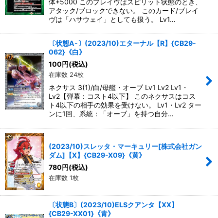
体+5000 このブレイヴはスピリット状態のとき、
アタック/ブロックできない。 このカード/ブレイ
ヴは「ハサウェイ」としても扱う。 Lv1…
〔状態A-〕(2023/10)エターナル【R】{CB29-
062}《白》
100
円
(税込)
在庫数 24枚
ネクサス 3(1)/白/母艦・オーブ Lv1 Lv2 Lv1・
Lv2【弾幕：コスト4以下】 このネクサスはコス
ト4以下の相手の効果を受けない。 Lv1・Lv2 ター
ンに1回、系統：「オーブ」を持つ自分…
(2023/10)スレッタ・マーキュリー[株式会社ガン
ダム]【X】{CB29-X09}《黄》
780
円
(税込)
在庫数 1枚
〔状態B〕(2023/10)ELSクアンタ【XX】
{CB29-XX01}《青》