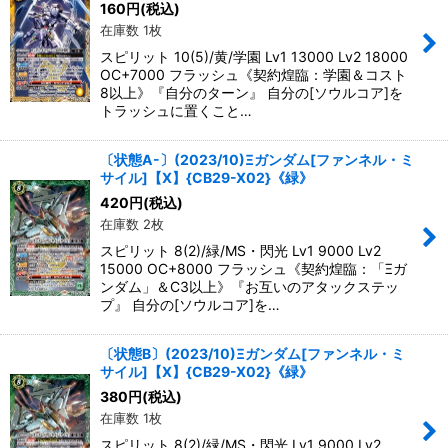
160
円
(税込)
在庫数 1枚
スピリット 10(5)/黄/学園 Lv1 13000 Lv2 18000
OC+7000 フラッシュ《契約煌臨：学園＆コスト
8以上》『自分のターン』 自分の[ソウルコア]を
トラッシュに置くこと…
〔状態A-〕(2023/10)Ξガンダム[ファンネル・ミ
サイル]【X】{CB29-X02}《緑》
420
円
(税込)
在庫数 2枚
スピリット 8(2)/緑/MS・閃光 Lv1 9000 Lv2
15000 OC+8000 フラッシュ《契約煌臨：「Ξガ
ンダム」＆C3以上》『お互いのアタックステッ
プ』 自分の[ソウルコア]を…
〔状態B〕(2023/10)Ξガンダム[ファンネル・ミ
サイル]【X】{CB29-X02}《緑》
380
円
(税込)
在庫数 1枚
スピリット 8(2)/緑/MS・閃光 Lv1 9000 Lv2