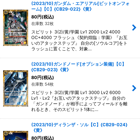
(2023/10)ガンダム・エアリアル[ビットオンフォ
ーム]【C】{CB29-022}《黄》
80
円
(税込)
在庫数 32枚
スピリット 3(2)/黄/学園 Lv1 2000 Lv2 4000
OC+4000 フラッシュ《契約煌臨：学園》『お互
いのアタックステップ』 自分の[ソウルコア]をト
ラッシュに置くことで、対象…
(2023/10)ガンドノード[オプション装備]【C】
{CB29-023}《黄》
80
円
(税込)
在庫数 54枚
スピリット 3(2)/黄/学園 Lv1 3000 Lv2 6000
Lv1・Lv2『お互いのアタックステップ』 自分の
「ガンドノード」が相手によってフィールドを離
れるとき、そのスピリット1体に…
(2023/10)ディランザ・ソル【C】{CB29-024}
《黄》
80
円
(税込)