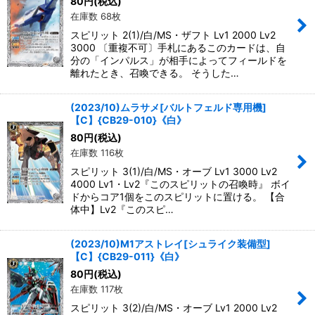
80
円
(税込)
在庫数 68枚
スピリット 2(1)/白/MS・ザフト Lv1 2000 Lv2
3000 〔重複不可〕手札にあるこのカードは、自
分の「インパルス」が相手によってフィールドを
離れたとき、召喚できる。 そうした…
(2023/10)ムラサメ[バルトフェルド専用機]
【C】{CB29-010}《白》
80
円
(税込)
在庫数 116枚
スピリット 3(1)/白/MS・オーブ Lv1 3000 Lv2
4000 Lv1・Lv2『このスピリットの召喚時』 ボイ
ドからコア1個をこのスピリットに置ける。 【合
体中】Lv2『このスピ…
(2023/10)M1アストレイ[シュライク装備型]
【C】{CB29-011}《白》
80
円
(税込)
在庫数 117枚
スピリット 3(2)/白/MS・オーブ Lv1 2000 Lv2