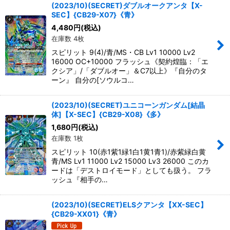
(2023/10)(SECRET)ダブルオークアンタ【X-
SEC】{CB29-X07}《青》
4,480
円
(税込)
在庫数 4枚
スピリット 9(4)/青/MS・CB Lv1 10000 Lv2
16000 OC+10000 フラッシュ《契約煌臨：「エ
クシア」/「ダブルオー」＆C7以上》『自分のタ
ーン』 自分の[ソウルコ…
(2023/10)(SECRET)ユニコーンガンダム[結晶
体]【X-SEC】{CB29-X08}《多》
1,680
円
(税込)
在庫数 1枚
スピリット 10(赤1紫1緑1白1黄1青1)/赤紫緑白黄
青/MS Lv1 11000 Lv2 15000 Lv3 26000 このカ
ードは「デストロイモード」としても扱う。 フラ
ッシュ『相手の…
(2023/10)(SECRET)ELSクアンタ【XX-SEC】
{CB29-XX01}《青》