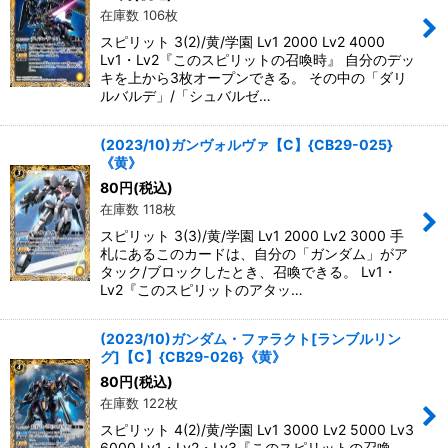
在庫数 106枚
スピリット 3(2)/黄/学園 Lv1 2000 Lv2 4000
Lv1・Lv2『このスピリットの召喚時』 自分のデッ
キを上から3枚オープンできる。 その中の「ダリ
ルバルデ」/「シュバルゼ…
(2023/10)ガンヴォルヴァ【C】{CB29-025}
《黄》
80
円
(税込)
在庫数 118枚
スピリット 3(3)/黄/学園 Lv1 2000 Lv2 3000 手
札にあるこのカードは、自分の「ガンダム」がア
タック/ブロックしたとき、召喚できる。 Lv1・
Lv2『このスピリットのアタッ…
(2023/10)ガンダム・ファラクト[ランブルリン
グ]【C】{CB29-026}《黄》
80
円
(税込)
在庫数 122枚
スピリット 4(2)/黄/学園 Lv1 3000 Lv2 5000 Lv3
6000 Lv1・Lv2・Lv3『このスピリットの召喚