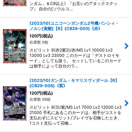
ンダム」＆C9以上》『お互いのアタックステッ
プ』 自分の[ソウルコ…
(2023/10)ユニコーンガンダム2号機バンシィ・
ノルン[覚醒]【R】{CB29-005}《赤》
120
円
(税込)
在庫数 9枚
スピリット 9(赤2紫2)/赤/MS Lv1 10000 Lv2
13000 Lv3 23000 このカードは「デストロイモ
ード」としても扱う。 セットしているこのカード
は相手によって自分のラ…
(2023/10)ガンダム・キマリスヴィダール【R】
{CB29-006}《紫》
120
円
(税込)
在庫数 68枚
スピリット 8(3)/紫/MS Lv1 7000 Lv2 12000 Lv3
21000 手札にあるこのカードは、相手がコストを
支払わずにスピリット/ブレイヴを召喚したとき、
1コスト支払って召喚…