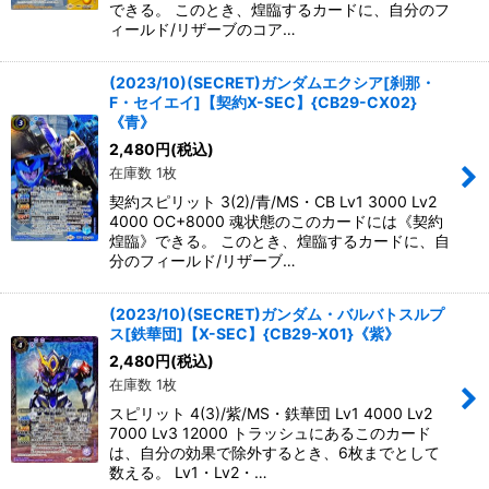
できる。 このとき、煌臨するカードに、自分のフ
ィールド/リザーブのコア…
(2023/10)(SECRET)ガンダムエクシア[刹那・
F・セイエイ]【契約X-SEC】{CB29-CX02}
《青》
2,480
円
(税込)
在庫数 1枚
契約スピリット 3(2)/青/MS・CB Lv1 3000 Lv2
4000 OC+8000 魂状態のこのカードには《契約
煌臨》できる。 このとき、煌臨するカードに、自
分のフィールド/リザーブ…
(2023/10)(SECRET)ガンダム・バルバトスルプ
ス[鉄華団]【X-SEC】{CB29-X01}《紫》
2,480
円
(税込)
在庫数 1枚
スピリット 4(3)/紫/MS・鉄華団 Lv1 4000 Lv2
7000 Lv3 12000 トラッシュにあるこのカード
は、自分の効果で除外するとき、6枚までとして
数える。 Lv1・Lv2・…