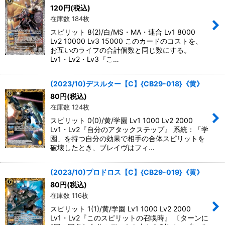
120
円
(税込)
在庫数 184枚
スピリット 8(2)/白/MS・MA・連合 Lv1 8000
Lv2 10000 Lv3 15000 このカードのコストを、
お互いのライフの合計個数と同じ数にする。
Lv1・Lv2・Lv3『こ…
(2023/10)デスルター【C】{CB29-018}《黄》
80
円
(税込)
在庫数 124枚
スピリット 0(0)/黄/学園 Lv1 1000 Lv2 2000
Lv1・Lv2『自分のアタックステップ』 系統：「学
園」を持つ自分の効果で相手の合体スピリットを
破壊したとき、ブレイヴはフィ…
(2023/10)プロドロス【C】{CB29-019}《黄》
80
円
(税込)
在庫数 116枚
スピリット 1(1)/黄/学園 Lv1 1000 Lv2 2000
Lv1・Lv2『このスピリットの召喚時』 〔ターンに