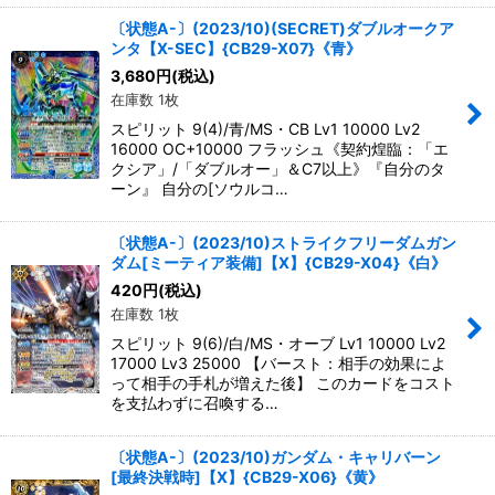
〔状態A-〕(2023/10)(SECRET)ダブルオークア
ンタ【X-SEC】{CB29-X07}《青》
3,680
円
(税込)
在庫数 1枚
スピリット 9(4)/青/MS・CB Lv1 10000 Lv2
16000 OC+10000 フラッシュ《契約煌臨：「エ
クシア」/「ダブルオー」＆C7以上》『自分のタ
ーン』 自分の[ソウルコ…
〔状態A-〕(2023/10)ストライクフリーダムガン
ダム[ミーティア装備]【X】{CB29-X04}《白》
420
円
(税込)
在庫数 1枚
スピリット 9(6)/白/MS・オーブ Lv1 10000 Lv2
17000 Lv3 25000 【バースト：相手の効果によ
って相手の手札が増えた後】 このカードをコスト
を支払わずに召喚する…
〔状態A-〕(2023/10)ガンダム・キャリバーン
[最終決戦時]【X】{CB29-X06}《黄》