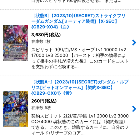
自分のスピリット1体を回復させる。 または…
〔状態B〕(2023/10)(SECRET)ストライクフリ
ーダムガンダム[ミーティア装備]【X-SEC】
{CB29-X04}《白》
3,680
円
(税込)
在庫数 1枚
スピリット 9(6)/白/MS・オーブ Lv1 10000 Lv2
17000 Lv3 25000 【バースト：相手の効果によ
って相手の手札が増えた後】 このカードをコスト
を支払わずに召喚する…
〔状態A-〕(2023/10)(SECRET)ガンダム・ルブ
リス[ビットオンフォーム]【契約X-SEC】
{CB29-CX01}《黄》
260
円
(税込)
在庫数 5枚
契約スピリット 2(2)/黄/学園 Lv1 2000 Lv2 3000
OC+4000 魂状態のこのカードには《契約煌臨》
できる。 このとき、煌臨するカードに、自分のフ
ィールド/リザーブのコア…