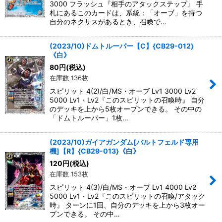
3000 フラッシュ『相手のアタックステップ』 手
札にあるこのカードは、系統：「オーブ」を持つ
自分のネクサスがあるとき、召喚で…
(2023/10)ドムトルーパー【C】{CB29-012}
《白》
80
円
(税込)
在庫数 136枚
スピリット 4(2)/白/MS・オーブ Lv1 3000 Lv2
5000 Lv1・Lv2『このスピリットの召喚時』 自分
のデッキを上から5枚オープンできる。 その中の
「ドムトルーパー」1枚…
(2023/10)ガイアガンダム[バルトフェルド専用
機]【R】{CB29-013}《白》
120
円
(税込)
在庫数 153枚
スピリット 4(3)/白/MS・オーブ Lv1 4000 Lv2
5000 Lv1・Lv2『このスピリットの召喚/アタック
時』 ターンに1回、自分のデッキを上から3枚オー
プンできる。 その中…