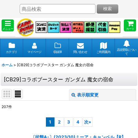
検索
メニュー
カート
店頭受取につい
カテゴリ
マイページ
収録弾
問い合わせ
ご利用案内
て
ホーム
>
[CB29]コラボブースター ガンダム 魔女の宿命
[CB29]コラボブースター ガンダム 魔女の宿命
表示順変更
閉じる
207
件
表示数
:
1
2
3
4
次
»
並び順
:
〔状態A-〕(2023/10)ミーア・キャンベル【R】