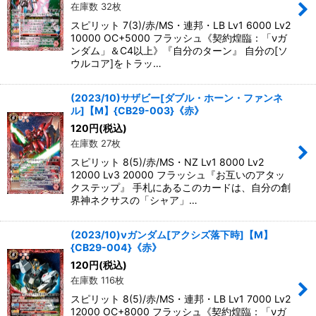
在庫数 32枚
スピリット 7(3)/赤/MS・連邦・LB Lv1 6000 Lv2
10000 OC+5000 フラッシュ《契約煌臨：「νガ
ンダム」＆C4以上》『自分のターン』 自分の[ソ
ウルコア]をトラッ…
(2023/10)サザビー[ダブル・ホーン・ファンネ
ル]【M】{CB29-003}《赤》
120
円
(税込)
在庫数 27枚
スピリット 8(5)/赤/MS・NZ Lv1 8000 Lv2
12000 Lv3 20000 フラッシュ『お互いのアタッ
クステップ』 手札にあるこのカードは、自分の創
界神ネクサスの「シャア」…
(2023/10)νガンダム[アクシズ落下時]【M】
{CB29-004}《赤》
120
円
(税込)
在庫数 116枚
スピリット 8(5)/赤/MS・連邦・LB Lv1 7000 Lv2
12000 OC+8000 フラッシュ《契約煌臨：「νガ