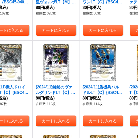
{BSC45-040}
皇ヴォルザLT【M】{B
ワンLT【C】{BSC45-
ァテ
》
税込)
SC45-043}《多》
80円
(税込)
045}《白》
80円
(税込)
C45
80円
107枚
在庫数 328枚
在庫数 88枚
在庫数
4/11)機人ドロイ
(2024/11)鍵鎚のヴァ
(2024/11)盾機兵バル
(20
【C】{BSC45-
ルグリンドLT【C】{B
ドルLT【C】{BSC45-
T【C
}《白》
税込)
SC45-053}《白》
80円
(税込)
054}《白》
80円
(税込)
《黄
80円
97枚
在庫数 112枚
在庫数 114枚
在庫数