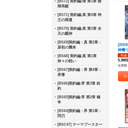
[BS72] 契約編:環 第1章 廻
帰再醒
[BS71] 契約編:真 第4章 神
王の帰還
[BS70] 契約編:真 第3章 全
天の覇神
[BS69]契約編：真 第2章：
(2024
原初の襲来
神機
V【XV
[BS68] 契約編:真 第1章
-XV0
5,98
神々の戦い
在庫数 
[BS67]契約編：界 第4章：
界導
[BS66]契約編:界 第3章 紡
約
[BS65]契約編:界 第2章 極
争
[BS64]契約編：界 第1章：
閃刃
[BSC47] テーマブースター