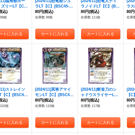
4/11)猛角獣ホー
(2024/11)恐竜姫ジュ
(2024/11)恐竜人ティ
(20
ズリーLT【C】
ラLT【C】{BSC45-00
ラノイドLT【C】{BS
ラスL
45-004}《赤》
税込)
5}《赤》
80円
(税込)
C45-007}《赤》
80円
(税込)
008
80円
98枚
在庫数 98枚
在庫数 111枚
在庫数
4/11)ストレイソ
(2024/11)冥将アマイ
(2024/11)斬首刀のシ
(20
【C】{BSC45-
モンLT【C】{BSC45-
ャドウスライサーLT
【C】
}《紫》
税込)
020}《紫》
80円
(税込)
【C】{BSC45-022}
80円
(税込)
《紫
80円
《紫》
102枚
在庫数 115枚
在庫数 117枚
在庫数