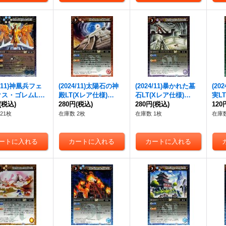
4/11)神凰兵フェ
(2024/11)太陽石の神
(2024/11)暴かれた墓
(20
ス・ゴレムLT
殿LT(Xレア仕様)
石LT(Xレア仕様)
実L
ア仕様)【R】{BS
(税込)
【C】{BSC45-085}
280円
(税込)
【C】{BSC45-086}
280円
(税込)
【C】
120
084}《青》
《赤》
《紫》
《緑
21枚
在庫数 2枚
在庫数 1枚
在庫数