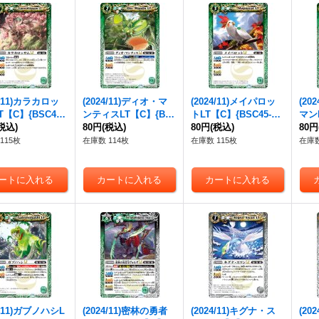
4/11)カラカロッ
(2024/11)ディオ・マ
(2024/11)メイパロッ
(20
【C】{BSC45-
ンティスLT【C】{BS
トLT【C】{BSC45-03
マンL
}《緑》
税込)
C45-033}《緑》
80円
(税込)
4}《緑》
80円
(税込)
035
80円
115枚
在庫数 114枚
在庫数 115枚
在庫数
4/11)ガブノハシL
(2024/11)密林の勇者
(2024/11)キグナ・ス
(20