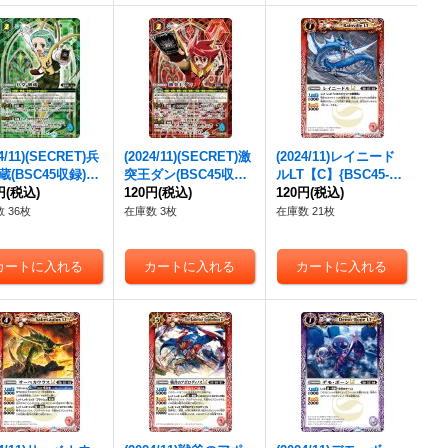
24/11)(SECRET)兵
(2024/11)(SECRET)激
(2024/11)レイニード
蔵(BSC45収録)
突王ダン(BSC45収録)
ルLT【C】{BSC45-00
{BSC32-014}
円
(税込)
【-】{BS47-CP07}
120円
(税込)
2}《赤》
120円
(税込)
》
《赤》
 36枚
在庫数 3枚
在庫数 21枚