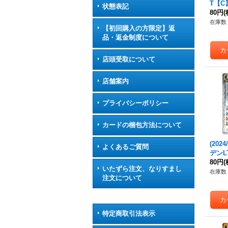
T【C】
状態表記
《緑
80円
(
在庫数 
【初回購入の方限定】返
品・返金制度について
店頭受取について
店舗案内
プライバシーポリシー
カードの梱包方法について
(202
よくあるご質問
デンLT
052
80円
(
いたずら注文、なりすまし
在庫数 
注文について
特定商取引法表示