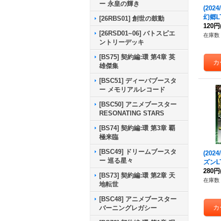
ー 永皇の輝き
(202
幻郷L
[26RBS01] 創世の鼓動
【C】{
120円
[26RSD01~06] バトスピエ
《黄
在庫数 
ントリーデッキ
[BS75] 契約編:環 第4章 英
雄傑集
[BSC51] ディーバブースタ
ー メモリアルレコード
[BSC50] アニメブースター
RESONATING STARS
[BS74] 契約編:環 第3章 覇
極来臨
[BSC49] ドリームブースタ
(202
ー 巡る星々
ズンL
【R】{
280円
[BS73] 契約編:環 第2章 天
《緑
在庫数 
地転世
[BSC48] アニメブースター
バーニングレガシー