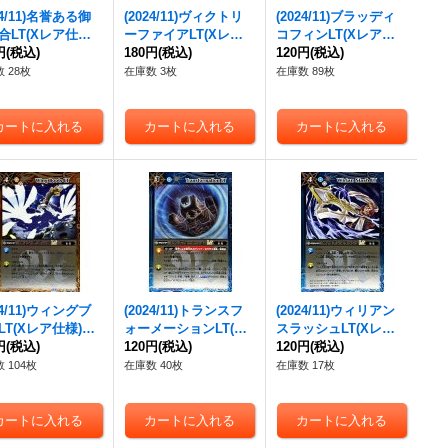
24/11)名誉ある御
(2024/11)ヴィクトリ
(2024/11)ブラッディ
合LT(Xレア仕様)
ーファイアLT(Xレア
コフィンLT(Xレア仕
{BSC45-093}
円
(税込)
仕様)【R】{BSC45-09
180円
(税込)
様)【C】{BSC45-096}
120円
(税込)
》
5}《赤》
《紫》
 28枚
在庫数 3枚
在庫数 89枚
24/11)ウィングブ
(2024/11)トランスフ
(2024/11)ウィリアン
LT(Xレア仕様)
ォーメーションLT(X
スラッシュLT(Xレア
{BSC45-100}
円
(税込)
レア仕様)【C】{BSC4
120円
(税込)
仕様)【C】{BSC45-10
120円
(税込)
》
5-101}《青》
2}《青》
 104枚
在庫数 40枚
在庫数 17枚