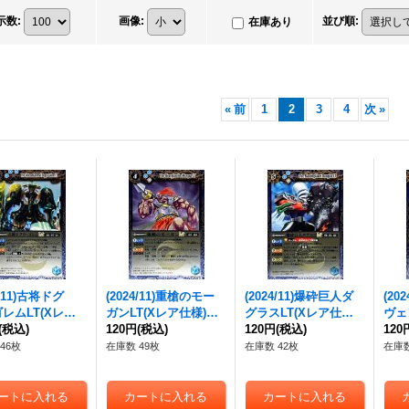
示数
:
画像
:
並び順
:
在庫あり
«
前
1
2
3
4
次
»
4/11)古将ドグ
(2024/11)重槍のモー
(2024/11)爆砕巨人ダ
(20
レムLT(Xレア
ガンLT(Xレア仕様)
グラスLT(Xレア仕様)
ヴェ
C】{BSC45-07
(税込)
【C】{BSC45-079}
120円
(税込)
【R】{BSC45-080}
120円
(税込)
【R】
120
青》
《青》
《青》
《青
46枚
在庫数 49枚
在庫数 42枚
在庫数