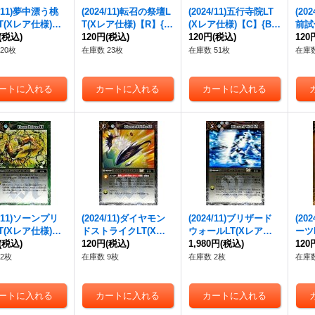
4/11)夢中漂う桃
(2024/11)転召の祭壇L
(2024/11)五行寺院LT
(20
T(Xレア仕様)
T(Xレア仕様)【R】{B
(Xレア仕様)【C】{BS
前試
BSC45-090}
(税込)
SC45-091}《青》
120円
(税込)
C45-092}《青》
120円
(税込)
【C】
120
》
《青
20枚
在庫数 23枚
在庫数 51枚
在庫数
4/11)ソーンプリ
(2024/11)ダイヤモン
(2024/11)ブリザード
(20
T(Xレア仕様)
ドストライクLT(Xレ
ウォールLT(Xレア仕
ーツ
BSC45-097}
(税込)
ア仕様)【C】{BSC45-
120円
(税込)
様)【R】{BSC45-099}
1,980円
(税込)
【C】
120
》
098}《白》
《白》
《黄
2枚
在庫数 9枚
在庫数 2枚
在庫数