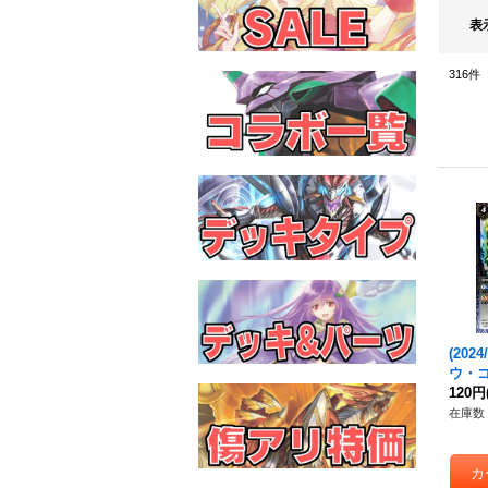
表
316
件
(202
ウ・ゴ
仕様)【
120円
8}《
在庫数 