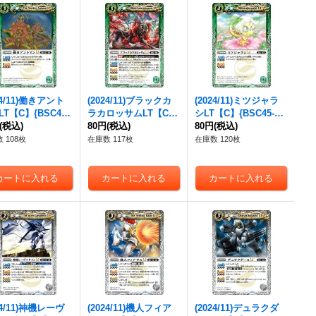
24/11)働きアント
(2024/11)ブラックカ
(2024/11)ミツジャラ
T【C】{BSC45-
ラカロッサムLT【C】
シLT【C】{BSC45-03
}《緑》
(税込)
{BSC45-036}《緑》
80円
(税込)
9}《緑》
80円
(税込)
 108枚
在庫数 117枚
在庫数 120枚
24/11)神機レーヴ
(2024/11)機人フィア
(2024/11)デュラクダ