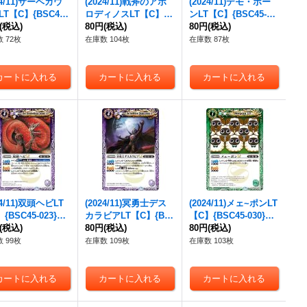
24/11)サーベカウ
(2024/11)戦斧のアポ
(2024/11)デモ・ボー
T【C】{BSC45-
ロディノスLT【C】{B
ンLT【C】{BSC45-01
}《赤》
(税込)
SC45-010}《赤》
80円
(税込)
6}《紫》
80円
(税込)
 72枚
在庫数 104枚
在庫数 87枚
24/11)双頭ヘビLT
(2024/11)冥勇士デス
(2024/11)メェ~ポンLT
{BSC45-023}
カラビアLT【C】{BS
【C】{BSC45-030}
》
(税込)
C45-024}《紫》
80円
(税込)
《緑》
80円
(税込)
 99枚
在庫数 109枚
在庫数 103枚