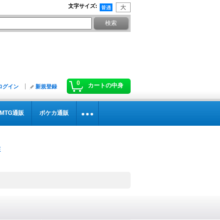
文字サイズ
:
0
カートの中身
ログイン
新規登録
MTG通販
ポケカ通販