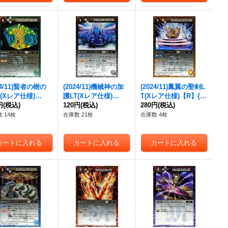
24/11)賢者の樹の
(2024/11)機械神の加
(2024/11)鳳翼の聖剣L
T(Xレア仕様)
護LT(Xレア仕様)
T(Xレア仕様)【R】{B
{BSC45-087}
円
(税込)
【C】{BSC45-088}
120円
(税込)
SC45-089}《黄》
280円
(税込)
》
《白》
 14枚
在庫数 21枚
在庫数 4枚