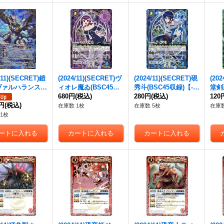
/11)(SECRET)鎧
(2024/11)(SECRET)ヴ
(2024/11)(SECRET)硯
(20
ヴァルハランスX
ィオレ魔ゐ(BSC45収
秀斗(BSC45収録)【-】
堂剣
-SEC】{BSC45
録)【-】{BSC32-022}
680円
(税込)
{BSC32-020}《青》
280円
(税込)
【-】
120
4}《白》
0円
(税込)
《紫》
《緑
在庫数 1枚
在庫数 5枚
在庫数
1枚