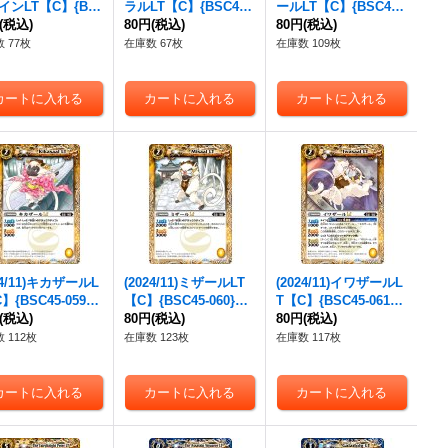
インLT【C】{BS
ラルLT【C】{BSC45-
ールLT【C】{BSC45-
-046}《白》
(税込)
048}《白》
80円
(税込)
049}《白》
80円
(税込)
 77枚
在庫数 67枚
在庫数 109枚
24/11)キカザールL
(2024/11)ミザールLT
(2024/11)イワザールL
】{BSC45-059}
【C】{BSC45-060}
T【C】{BSC45-061}
》
(税込)
《黄》
80円
(税込)
《黄》
80円
(税込)
 112枚
在庫数 123枚
在庫数 117枚