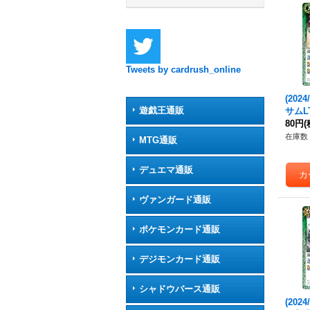
Tweets by cardrush_online
(202
遊戯王通販
サムLT
032
80円
(
在庫数 
MTG通販
デュエマ通販
ヴァンガード通販
ポケモンカード通販
デジモンカード通販
シャドウバース通販
(202