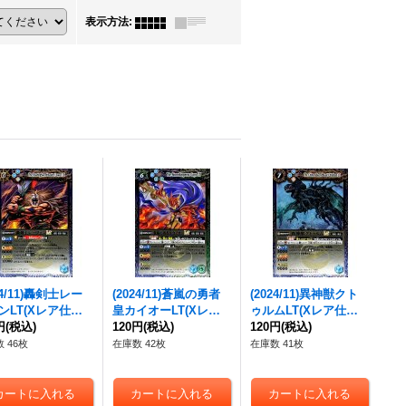
表示方法
:
24/11)轟剣士レー
(2024/11)蒼嵐の勇者
(2024/11)異神獣クト
ンLT(Xレア仕様)
皇カイオーLT(Xレア
ゥルムLT(Xレア仕様)
{BSC45-081}
円
(税込)
仕様)【M】{BSC45-08
120円
(税込)
【M】{BSC45-083}
120円
(税込)
》
2}《多》
《青》
 46枚
在庫数 42枚
在庫数 41枚