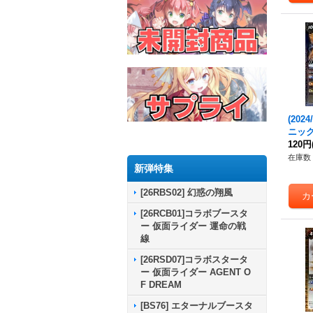
(202
ニック
(Xレ
120円
C45-
在庫数 
新弾特集
[26RBS02] 幻惑の翔風
[26RCB01]コラボブースタ
ー 仮面ライダー 運命の戦
線
[26RSD07]コラボスタータ
ー 仮面ライダー AGENT O
F DREAM
[BS76] エターナルブースタ