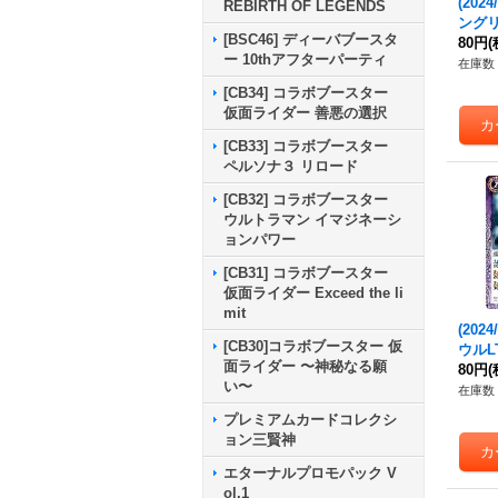
(202
REBIRTH OF LEGENDS
ングリ
[BSC46] ディーバブースタ
{BSC
80円
(
ー 10thアフターパーティ
在庫数 
[CB34] コラボブースター
仮面ライダー 善悪の選択
[CB33] コラボブースター
ペルソナ３ リロード
[CB32] コラボブースター
ウルトラマン イマジネーシ
ョンパワー
[CB31] コラボブースター
仮面ライダー Exceed the li
mit
(202
[CB30]コラボブースター 仮
ウルLT
面ライダー 〜神秘なる願
017
80円
(
い〜
在庫数 
プレミアムカードコレクシ
ョン三賢神
エターナルプロモパック V
ol.1