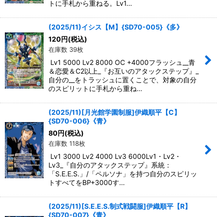
トに手札から重ねる。Lv1…
(2025/11)イシス【M】{SD70-005}《多》
120
円
(税込)
在庫数 39枚
Lv1 5000 Lv2 8000 OC +4000フラッシュ__青
＆恋愛＆C2以上_『お互いのアタックステップ』_
自分の__をトラッシュに置くことで、対象の自分
のスピリットに手札から重ね…
(2025/11)[月光館学園制服]伊織順平【C】
{SD70-006}《青》
80
円
(税込)
在庫数 118枚
Lv1 3000 Lv2 4000 Lv3 6000Lv1・Lv2・
Lv3_『自分のアタックステップ』系統：
「S.E.E.S.」/「ペルソナ」を持つ自分のスピリッ
トすべてをBP+3000す…
(2025/11)[S.E.E.S.制式戦闘服]伊織順平【R】
{SD70-007}《青》