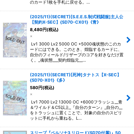
のカード1枚を手札に戻せる。…
(2025/11)(SECRET)[S.E.E.S.制式戦闘服]主人公
【契約X-SEC】{SD70-CX01}《青》
8,480
円
(税込)
×
Lv1 3000 Lv2 5000 OC +5000魂状態のこのカ
ードにはできる。このとき、煌臨するカードに、
自分のフィールド/リザーブのコアを好きなだけ置
く。_魂状態___契約煌臨元__…
(2025/11)(SECRET)[死神]タナトス【X-SEC】
{SD70-X01}《多》
580
円
(税込)
×
Lv1 7000 Lv2 13000 OC +6000フラッシュ__青
＆ワイルド＆C5以上_『自分のターン』_自分の__
をトラッシュに置くことで、対象の自分のスピリ
ットに手札から重ねる。L…
スリーブ『ペルソナ3 リロード(SD70付属)』50