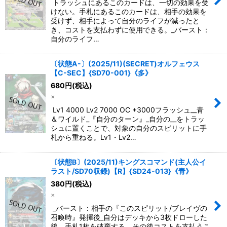
トラッシュにあるこのカードは、一切の効果を受
けない。手札にあるこのカードは、相手の効果を
受けず、相手によって自分のライフが減ったと
き、コストを支払わずに使用できる。_バースト：
自分のライフ…
〔状態A-〕(2025/11)(SECRET)オルフェウス
【C-SEC】{SD70-001}《多》
680
円
(税込)
×
Lv1 4000 Lv2 7000 OC +3000フラッシュ__青
＆ワイルド_『自分のターン』_自分の__をトラッ
シュに置くことで、対象の自分のスピリットに手
札から重ねる。Lv1・Lv2…
〔状態B〕(2025/11)キングスコマンド(主人公イ
ラスト/SD70収録)【R】{SD24-013}《青》
380
円
(税込)
×
_バースト：相手の『このスピリット/ブレイヴの
召喚時』発揮後_自分はデッキから3枚ドローした
後、手札1枚を破棄する。その後コストを支払うこ