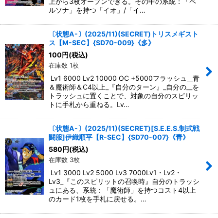
上から3枚オープンできる。その中の系統：「ペ
ルソナ」を持つ「イオ」/「イ…
〔状態A-〕(2025/11)(SECRET)トリスメギスト
ス【M-SEC】{SD70-009}《多》
100
円
(税込)
在庫数 1枚
Lv1 6000 Lv2 10000 OC +5000フラッシュ__青
＆魔術師＆C4以上_『自分のターン』_自分の__を
トラッシュに置くことで、対象の自分のスピリッ
トに手札から重ねる。Lv…
〔状態A-〕(2025/11)(SECRET)[S.E.E.S.制式戦
闘服]伊織順平【R-SEC】{SD70-007}《青》
580
円
(税込)
在庫数 3枚
Lv1 3000 Lv2 5000 Lv3 7000Lv1・Lv2・
Lv3_『このスピリットの召喚時』自分のトラッシ
ュにある、系統：「魔術師」を持つコスト4以上
のカード1枚を手札に戻せる。…