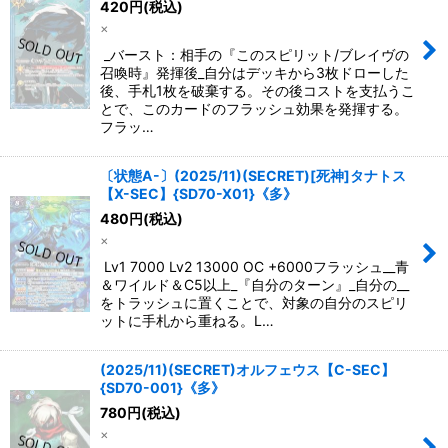
420
円
(税込)
×
_バースト：相手の『このスピリット/ブレイヴの
召喚時』発揮後_自分はデッキから3枚ドローした
後、手札1枚を破棄する。その後コストを支払うこ
とで、このカードのフラッシュ効果を発揮する。
フラッ…
〔状態A-〕(2025/11)(SECRET)[死神]タナトス
【X-SEC】{SD70-X01}《多》
480
円
(税込)
×
Lv1 7000 Lv2 13000 OC +6000フラッシュ__青
＆ワイルド＆C5以上_『自分のターン』_自分の__
をトラッシュに置くことで、対象の自分のスピリ
ットに手札から重ねる。L…
(2025/11)(SECRET)オルフェウス【C-SEC】
{SD70-001}《多》
780
円
(税込)
×