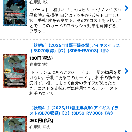
在庫数 1枚
絞り込む
_バースト：相手の『このスピリット/ブレイヴの
召喚時』発揮後_自分はデッキから3枚ドローした
後、手札1枚を破棄する。その後コストを支払うこ
とで、このカードのフラッシュ効果を発揮する。
フラッ…
〔状態B〕(2025/11)覇王爆炎撃(アイギスイラス
ト/SD70収録)【C】{SD56-RV008}《赤》
180
円
(税込)
在庫数 1枚
トラッシュにあるこのカードは、一切の効果を受
けない。手札にあるこのカードは、相手の効果を
受けず、相手によって自分のライフが減ったと
き、コストを支払わずに使用できる。_バースト：
相手のスピリ…
〔状態A-〕(2025/11)覇王爆炎撃(アイギスイラ
スト/SD70収録)【C】{SD56-RV008}《赤》
260
円
(税込)
在庫数 10枚