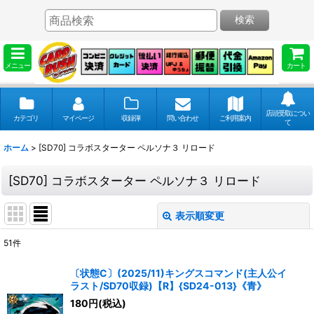
検索
メニュー
カート
店頭受取につい
カテゴリ
マイページ
収録弾
問い合わせ
ご利用案内
て
ホーム
>
[SD70] コラボスターター ペルソナ３ リロード
[SD70] コラボスターター ペルソナ３ リロード
表示順変更
閉じる
51
件
表示数
:
〔状態C〕(2025/11)キングスコマンド(主人公イ
ラスト/SD70収録)【R】{SD24-013}《青》
並び順
:
180
円
(税込)