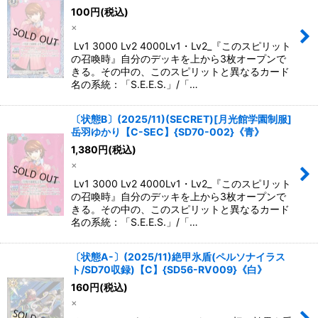
100
円
(税込)
×
Lv1 3000 Lv2 4000Lv1・Lv2_『このスピリット
の召喚時』自分のデッキを上から3枚オープンで
きる。その中の、このスピリットと異なるカード
名の系統：「S.E.E.S.」/「…
〔状態B〕(2025/11)(SECRET)[月光館学園制服]
岳羽ゆかり【C-SEC】{SD70-002}《青》
1,380
円
(税込)
×
Lv1 3000 Lv2 4000Lv1・Lv2_『このスピリット
の召喚時』自分のデッキを上から3枚オープンで
きる。その中の、このスピリットと異なるカード
名の系統：「S.E.E.S.」/「…
〔状態A-〕(2025/11)絶甲氷盾(ペルソナイラス
ト/SD70収録)【C】{SD56-RV009}《白》
160
円
(税込)
×