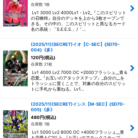
在庫数 1枚
Lv1 3000 Lv2 4000Lv1・Lv2_『このスピリット
の召喚時』自分のデッキを上から3枚オープンで
きる。その中の、このスピリットと異なるカード
名の系統：「S.E.E.S.」/「…
(2025/11)(SECRET)イオ【C-SEC】{SD70-
004}《多》
120
円
(税込)
在庫数 21枚
Lv1 4000 Lv2 7000 OC +2000フラッシュ__青＆
恋愛_『お互いのアタックステップ』_自分の__を
トラッシュに置くことで、対象の自分のスピリッ
トに手札から重ねる。Lv1…
(2025/11)(SECRET)イシス【M-SEC】{SD70-
005}《多》
480
円
(税込)
在庫数 1枚
Lv1 5000 Lv2 8000 OC +4000フラッシュ__青
＆恋愛＆C2以上_『お互いのアタックステップ』_