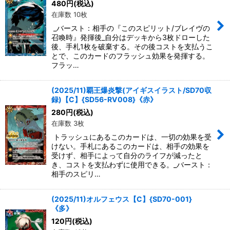
480
円
(税込)
在庫数 10枚
_バースト：相手の『このスピリット/ブレイヴの
召喚時』発揮後_自分はデッキから3枚ドローした
後、手札1枚を破棄する。その後コストを支払うこ
とで、このカードのフラッシュ効果を発揮する。
フラッ…
(2025/11)覇王爆炎撃(アイギスイラスト/SD70収
録)【C】{SD56-RV008}《赤》
280
円
(税込)
在庫数 3枚
トラッシュにあるこのカードは、一切の効果を受
けない。手札にあるこのカードは、相手の効果を
受けず、相手によって自分のライフが減ったと
き、コストを支払わずに使用できる。_バースト：
相手のスピリ…
(2025/11)オルフェウス【C】{SD70-001}
《多》
120
円
(税込)