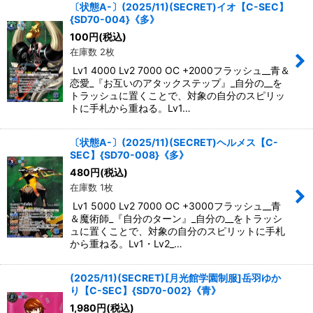
〔状態A-〕(2025/11)(SECRET)イオ【C-SEC】
{SD70-004}《多》
100
円
(税込)
在庫数 2枚
Lv1 4000 Lv2 7000 OC +2000フラッシュ__青＆
恋愛_『お互いのアタックステップ』_自分の__を
トラッシュに置くことで、対象の自分のスピリッ
トに手札から重ねる。Lv1…
〔状態A-〕(2025/11)(SECRET)ヘルメス【C-
SEC】{SD70-008}《多》
480
円
(税込)
在庫数 1枚
Lv1 5000 Lv2 7000 OC +3000フラッシュ__青
＆魔術師_『自分のターン』_自分の__をトラッシ
ュに置くことで、対象の自分のスピリットに手札
から重ねる。Lv1・Lv2_…
(2025/11)(SECRET)[月光館学園制服]岳羽ゆか
り【C-SEC】{SD70-002}《青》
1,980
円
(税込)