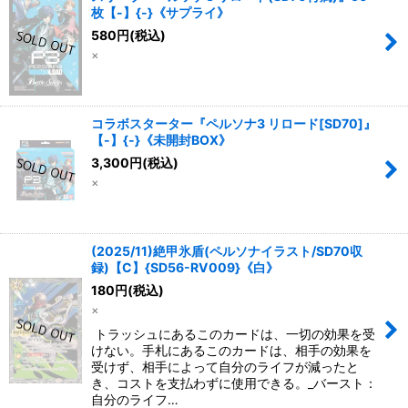
枚【-】{-}《サプライ》
580
円
(税込)
×
コラボスターター『ペルソナ3 リロード[SD70]』
【-】{-}《未開封BOX》
3,300
円
(税込)
×
(2025/11)絶甲氷盾(ペルソナイラスト/SD70収
録)【C】{SD56-RV009}《白》
180
円
(税込)
×
トラッシュにあるこのカードは、一切の効果を受
けない。手札にあるこのカードは、相手の効果を
受けず、相手によって自分のライフが減ったと
き、コストを支払わずに使用できる。_バースト：
自分のライフ…