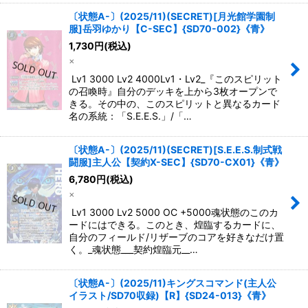
〔状態A-〕(2025/11)(SECRET)[月光館学園制
服]岳羽ゆかり【C-SEC】{SD70-002}《青》
1,730
円
(税込)
×
Lv1 3000 Lv2 4000Lv1・Lv2_『このスピリット
の召喚時』自分のデッキを上から3枚オープンで
きる。その中の、このスピリットと異なるカード
名の系統：「S.E.E.S.」/「…
〔状態A-〕(2025/11)(SECRET)[S.E.E.S.制式戦
闘服]主人公【契約X-SEC】{SD70-CX01}《青》
6,780
円
(税込)
×
Lv1 3000 Lv2 5000 OC +5000魂状態のこのカ
ードにはできる。このとき、煌臨するカードに、
自分のフィールド/リザーブのコアを好きなだけ置
く。_魂状態___契約煌臨元__…
〔状態A-〕(2025/11)キングスコマンド(主人公
イラスト/SD70収録)【R】{SD24-013}《青》