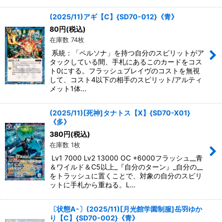
(2025/11)アギ【C】{SD70-012}《青》
80
円
(税込)
在庫数 74枚
系統：「ペルソナ」を持つ自分のスピリットがア
タックしている間、手札にあるこのカードをコス
ト0にする。フラッシュブレイヴのコストを無視
して、コスト4以下の相手のスピリット/アルティ
メット1体…
(2025/11)[死神]タナトス【X】{SD70-X01}
《多》
380
円
(税込)
在庫数 1枚
Lv1 7000 Lv2 13000 OC +6000フラッシュ__青
＆ワイルド＆C5以上_『自分のターン』_自分の__
をトラッシュに置くことで、対象の自分のスピリ
ットに手札から重ねる。L…
〔状態A-〕(2025/11)[月光館学園制服]岳羽ゆか
り【C】{SD70-002}《青》