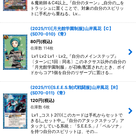
＆魔術師＆C4以上_『自分のターン』_自分の__を
トラッシュに置くことで、対象の自分のスピリッ
トに手札から重ねる。Lv…
(2025/11)[月光館学園制服]山岸風花【C】
{SD70-010}《青》
80
円
(税込)
在庫数 114枚
Lv1 Lv2 Lv1・Lv2_『自分のメインステップ』
〔ターンに1回：同名〕このネクサス以外の自分の
「月光館学園制服」が召喚/配置されたとき、ボイ
ドからコア1個を自分のリザーブに置ける…
(2025/11)[S.E.E.S.制式戦闘服]山岸風花【R】
{SD70-011}《青》
120
円
(税込)
在庫数 6枚
Lv1 _コスト2(1)(このカードは手札からセットで
きる)__セット中__『自分のアタックステップ』ア
タックしている系統：「S.E.E.S.」/「ペルソナ」
を持つ自分のスピリットは、その…