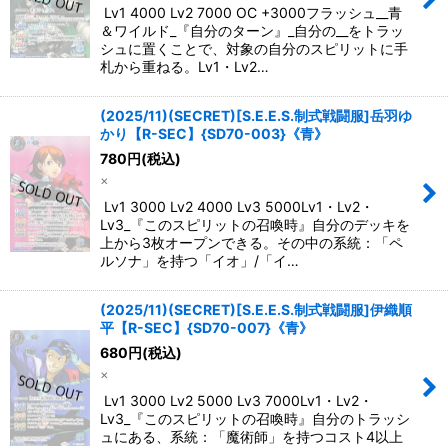
Lv1 4000 Lv2 7000 OC +3000フラッシュ__青
＆ワイルド_『自分のターン』_自分の__をトラッ
シュに置くことで、対象の自分のスピリットに手
札から重ねる。Lv1・Lv2…
(2025/11)(SECRET)[S.E.E.S.制式戦闘服]岳羽ゆ
かり【R-SEC】{SD70-003}《青》
780
円
(税込)
×
Lv1 3000 Lv2 4000 Lv3 5000Lv1・Lv2・
Lv3_『このスピリットの召喚時』自分のデッキを
上から3枚オープンできる。その中の系統：「ペ
ルソナ」を持つ「イオ」/「イ…
(2025/11)(SECRET)[S.E.E.S.制式戦闘服]伊織順
平【R-SEC】{SD70-007}《青》
680
円
(税込)
×
Lv1 3000 Lv2 5000 Lv3 7000Lv1・Lv2・
Lv3_『このスピリットの召喚時』自分のトラッシ
ュにある、系統：「魔術師」を持つコスト4以上