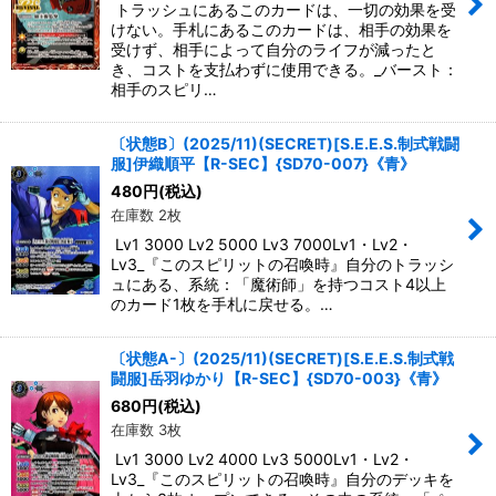
トラッシュにあるこのカードは、一切の効果を受
けない。手札にあるこのカードは、相手の効果を
受けず、相手によって自分のライフが減ったと
き、コストを支払わずに使用できる。_バースト：
相手のスピリ…
〔状態B〕(2025/11)(SECRET)[S.E.E.S.制式戦闘
服]伊織順平【R-SEC】{SD70-007}《青》
480
円
(税込)
在庫数 2枚
Lv1 3000 Lv2 5000 Lv3 7000Lv1・Lv2・
Lv3_『このスピリットの召喚時』自分のトラッシ
ュにある、系統：「魔術師」を持つコスト4以上
のカード1枚を手札に戻せる。…
〔状態A-〕(2025/11)(SECRET)[S.E.E.S.制式戦
闘服]岳羽ゆかり【R-SEC】{SD70-003}《青》
680
円
(税込)
在庫数 3枚
Lv1 3000 Lv2 4000 Lv3 5000Lv1・Lv2・
Lv3_『このスピリットの召喚時』自分のデッキを