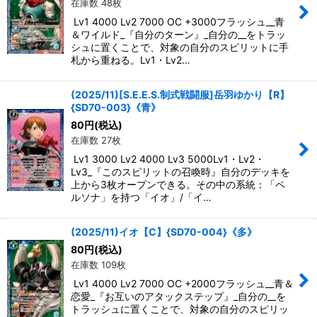
在庫数 48枚
Lv1 4000 Lv2 7000 OC +3000フラッシュ__青
＆ワイルド_『自分のターン』_自分の__をトラッ
シュに置くことで、対象の自分のスピリットに手
札から重ねる。Lv1・Lv2…
(2025/11)[S.E.E.S.制式戦闘服]岳羽ゆかり【R】
{SD70-003}《青》
80
円
(税込)
在庫数 27枚
Lv1 3000 Lv2 4000 Lv3 5000Lv1・Lv2・
Lv3_『このスピリットの召喚時』自分のデッキを
上から3枚オープンできる。その中の系統：「ペ
ルソナ」を持つ「イオ」/「イ…
(2025/11)イオ【C】{SD70-004}《多》
80
円
(税込)
在庫数 109枚
Lv1 4000 Lv2 7000 OC +2000フラッシュ__青＆
恋愛_『お互いのアタックステップ』_自分の__を
トラッシュに置くことで、対象の自分のスピリッ