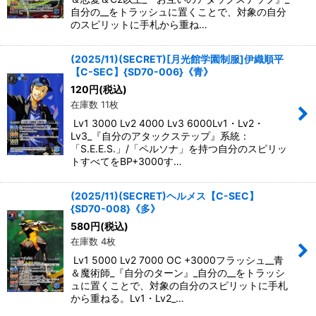
自分の__をトラッシュに置くことで、対象の自分
のスピリットに手札から重ね…
(2025/11)(SECRET)[月光館学園制服]伊織順平
【C-SEC】{SD70-006}《青》
120
円
(税込)
在庫数 11枚
Lv1 3000 Lv2 4000 Lv3 6000Lv1・Lv2・
Lv3_『自分のアタックステップ』系統：
「S.E.E.S.」/「ペルソナ」を持つ自分のスピリッ
トすべてをBP+3000す…
(2025/11)(SECRET)ヘルメス【C-SEC】
{SD70-008}《多》
580
円
(税込)
在庫数 4枚
Lv1 5000 Lv2 7000 OC +3000フラッシュ__青
＆魔術師_『自分のターン』_自分の__をトラッシ
ュに置くことで、対象の自分のスピリットに手札
から重ねる。Lv1・Lv2_…