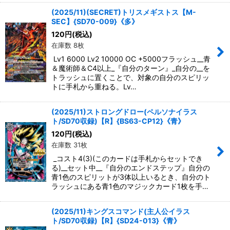
(2025/11)(SECRET)トリスメギストス【M-
SEC】{SD70-009}《多》
120
円
(税込)
在庫数 8枚
Lv1 6000 Lv2 10000 OC +5000フラッシュ__青
＆魔術師＆C4以上_『自分のターン』_自分の__を
トラッシュに置くことで、対象の自分のスピリッ
トに手札から重ねる。Lv…
(2025/11)ストロングドロー(ペルソナイラス
ト/SD70収録)【R】{BS63-CP12}《青》
120
円
(税込)
在庫数 31枚
_コスト4(3)(このカードは手札からセットでき
る)__セット中__『自分のエンドステップ』自分の
青1色のスピリットが3体以上いるとき、自分のト
ラッシュにある青1色のマジックカード1枚を手…
(2025/11)キングスコマンド(主人公イラス
ト/SD70収録)【R】{SD24-013}《青》