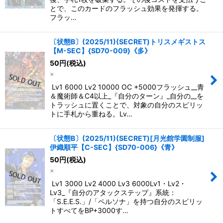
とで、このカードのフラッシュ効果を発揮する。
フラッ…
〔状態B〕(2025/11)(SECRET)トリスメギストス
【M-SEC】{SD70-009}《多》
50
円
(税込)
×
Lv1 6000 Lv2 10000 OC +5000フラッシュ__青
＆魔術師＆C4以上_『自分のターン』_自分の__を
トラッシュに置くことで、対象の自分のスピリッ
トに手札から重ねる。Lv…
〔状態B〕(2025/11)(SECRET)[月光館学園制服]
伊織順平【C-SEC】{SD70-006}《青》
50
円
(税込)
×
Lv1 3000 Lv2 4000 Lv3 6000Lv1・Lv2・
Lv3_『自分のアタックステップ』系統：
「S.E.E.S.」/「ペルソナ」を持つ自分のスピリッ
トすべてをBP+3000す…