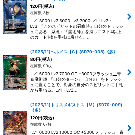
120
円
(税込)
在庫数 3枚
Lv1 3000 Lv2 5000 Lv3 7000Lv1・Lv2・
Lv3_『このスピリットの召喚時』自分のトラッシ
ュにある、系統：「魔術師」を持つコスト4以上
のカード1枚を手札に戻せる。…
(2025/11)ヘルメス【C】{SD70-008}《多》
80
円
(税込)
在庫数 99枚
Lv1 5000 Lv2 7000 OC +3000フラッシュ__青
＆魔術師_『自分のターン』_自分の__をトラッシ
ュに置くことで、対象の自分のスピリットに手札
から重ねる。Lv1・Lv2_…
(2025/11)トリスメギストス【M】{SD70-009}
《多》
120
円
(税込)
在庫数 67枚
Lv1 6000 Lv2 10000 OC +5000フラッシュ__青