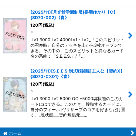
(2025/11)[月光館学園制服]岳羽ゆかり【C】
{SD70-002}《青》
120
円
(税込)
×
Lv1 3000 Lv2 4000Lv1・Lv2_『このスピリット
の召喚時』自分のデッキを上から3枚オープンで
きる。その中の、このスピリットと異なるカード
名の系統：「S.E.E.S.」/「…
(2025/11)[S.E.E.S.制式戦闘服]主人公【契約X】
{SD70-CX01}《青》
120
円
(税込)
×
Lv1 3000 Lv2 5000 OC +5000魂状態のこのカ
ードにはできる。このとき、煌臨するカードに、
自分のフィールド/リザーブのコアを好きなだけ置
く。_魂状態___契約煌臨元__…
ホーム