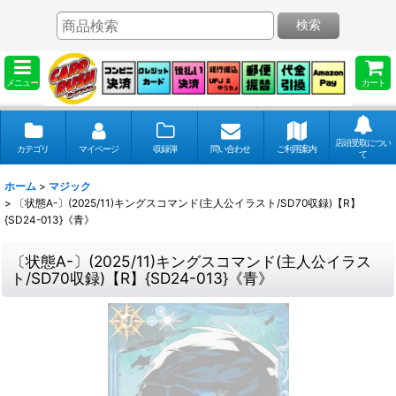
検索
メニュー
カート
店頭受取につい
カテゴリ
マイページ
収録弾
問い合わせ
ご利用案内
て
ホーム
>
マジック
>
〔状態A-〕(2025/11)キングスコマンド(主人公イラスト/SD70収録)【R】
{SD24-013}《青》
〔状態A-〕(2025/11)キングスコマンド(主人公イラス
ト/SD70収録)【R】{SD24-013}《青》