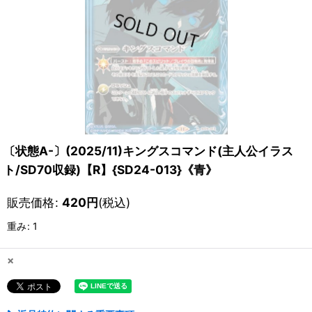
〔状態A-〕(2025/11)キングスコマンド(主人公イラス
ト/SD70収録)【R】{SD24-013}《青》
販売価格
:
420
円
(税込)
重み
:
1
×