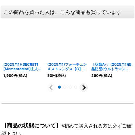
この商品を買った人は、こんな商品も買っています
(2025/11)(SECRET)
(2025/11)フォーチュン
〔状態A-〕(2025/11)白
[MementoMori]主人公
＆ストレングス【C】
晶防壁(ウルトラマンテ
＆タナトス【X-SEC】
{CB33-058}《多》
ィガVSキリエロイドイ
1,980
円
(税込)
50
円
(税込)
260
円
(税込)
{CB33-X01}《多》
ラスト)【C】{BS52-
RV008}《白》
【商品の状態について】
※初めて購入される方は必ずご確
認下さい。