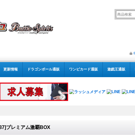
更新情報
ドラゴンボール通販
ワンピカード通販
遊戯王通販
B37]プレミアム激覇BOX