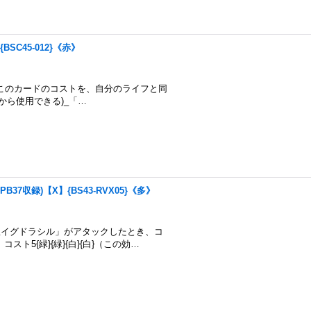
BSC45-012}《赤》
喚するとき、このカードのコストを、自分のライフと同
札から使用できる)_「…
37収録)【X】{BS43-RVX05}《多》
皇イグドラシル」がアタックしたとき、コ
5{緑}{緑}{白}{白}（この効…