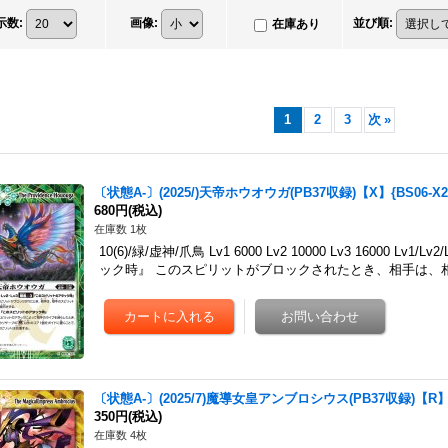
示数
:
画像
:
並び順
:
在庫あり
1
2
3
次
»
〔状態A-〕(2025/)天帝ホウオウガ(PB37収録)【X】{BS06-X
680円
(税込)
在庫数 1枚
10(6)/緑/虚神/爪鳥 Lv1 6000 Lv2 10000 Lv3 16000
ック時』 このスピリットがブロックされたとき、相手は、
〔状態A-〕(2025/7)魔導女皇アンブロシウス(PB37収録)【R】{
350円
(税込)
在庫数 4枚