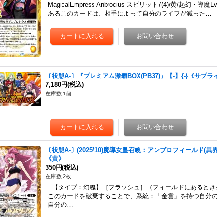
MagicalEmpress Anbrocius スピリット7(4)/黄/起幻・導魔Lv
あるこのカードは、相手によって自分のライフが減った…
〔状態A-〕『プレミアム激覇BOX(PB37)』【-】{-}《サプラ
7,180円
(税込)
在庫数 1個
〔状態A-〕(2025/10)魔導女皇召喚：アンブロフィールド(異界
《黄》
350円
(税込)
在庫数 2枚
【タイプ：幻魂】［フラッシュ］（フィールドにあるとき発
このカードを破棄することで、系統：「金雲」を持つ自分の
自分の…