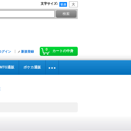
文字サイズ
:
0
カートの中身
ログイン
新規登録
MTG通販
ポケカ通販