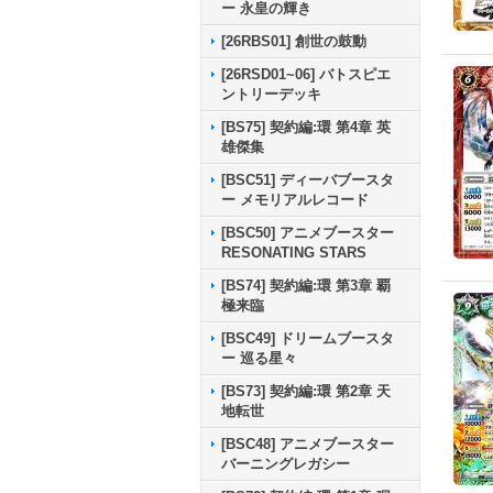
ー 永皇の輝き
[26RBS01] 創世の鼓動
[26RSD01~06] バトスピエ
ントリーデッキ
[BS75] 契約編:環 第4章 英
雄傑集
[BSC51] ディーバブースタ
ー メモリアルレコード
[BSC50] アニメブースター
RESONATING STARS
[BS74] 契約編:環 第3章 覇
極来臨
[BSC49] ドリームブースタ
ー 巡る星々
[BS73] 契約編:環 第2章 天
地転世
[BSC48] アニメブースター
バーニングレガシー