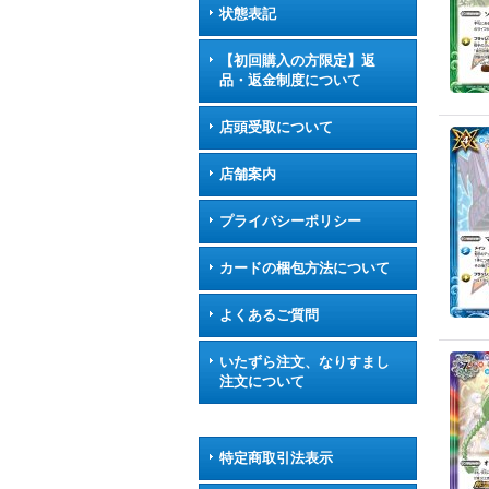
状態表記
【初回購入の方限定】返
品・返金制度について
店頭受取について
店舗案内
プライバシーポリシー
カードの梱包方法について
よくあるご質問
いたずら注文、なりすまし
注文について
特定商取引法表示