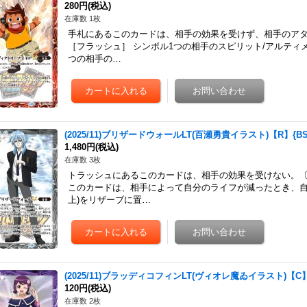
280円
(税込)
在庫数 1枚
手札にあるこのカードは、相手の効果を受けず、相手のアタ
［フラッシュ］ シンボル1つの相手のスピリット/アルティ
つの相手の…
(2025/11)ブリザードウォールLT(百瀬勇貴イラスト)【R】{BSC
1,480円
(税込)
在庫数 3枚
トラッシュにあるこのカードは、相手の効果を受けない。〔
このカードは、相手によって自分のライフが減ったとき、自
上)をリザーブに置…
(2025/11)ブラッディコフィンLT(ヴィオレ魔ゐイラスト)【C】{
120円
(税込)
在庫数 2枚