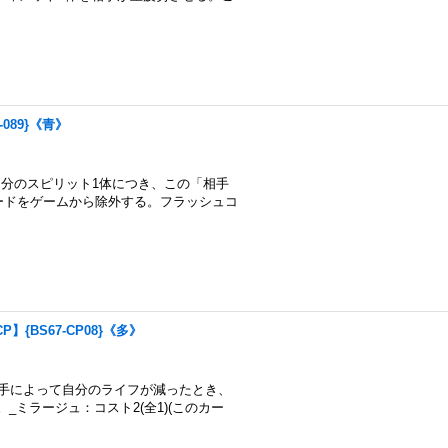
-089}《青》
自分のスピリット1体につき、この「相手
ードをゲームから除外する。フラッシュコ
】{BS67-CP08}《多》
手によって自分のライフが減ったとき、
ミラージュ：コスト2(全1)(このカー