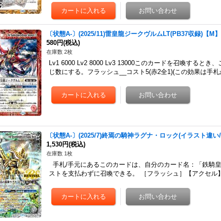
〔状態A-〕(2025/11)雷皇龍ジークヴルムLT(PB37収録)【M】{
580円
(税込)
在庫数 2枚
Lv1 6000 Lv2 8000 Lv3 13000このカードを召
じ数にする。フラッシュ__コスト5(赤2全1)(この効果は手
〔状態A-〕(2025/7)終焉の騎神ラグナ・ロック(イラスト違い/PB
1,530円
(税込)
在庫数 1枚
手札/手元にあるこのカードは、自分のカード名：「鉄騎
ストを支払わずに召喚できる。 ［フラッシュ］【アクセル】コスト