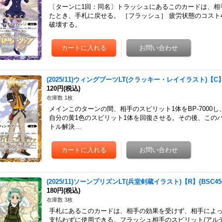
〔ターンに1回：同名〕トラッシュにあるこのカードは、相
たとき、手札に戻せる。 ［フラッシュ］ 疲労状態のコスト
破壊する。
(2025/11)ウィングブーツLT(クラッキー・レイイラスト)【C】{
120円
(税込)
在庫数 1枚
メインこのターンの間、相手のスピリット1体をBP-7000
自分の黄1色のスピリット1体を回復させる。その後、この
トル解決…
(2025/11)ソーンプリズンLT(兵堂剣蔵イラスト)【R】{BSC45
180円
(税込)
在庫数 3枚
手札にあるこのカードは、相手の効果を受けず、相手によ
支払わずに使用できる。フラッシュ相手のスピリット/アル