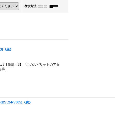
表示方法
:
23}《緑》
 Lv1/Lv2/Lv3【暴風：3】『このスピリットのアタ
相手…
BS52-RV005}《黄》