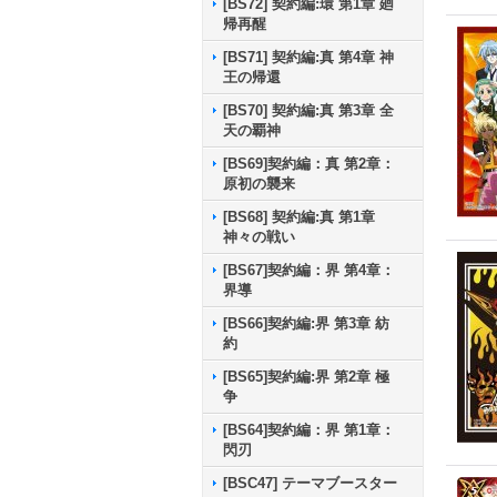
[BS72] 契約編:環 第1章 廻
帰再醒
[BS71] 契約編:真 第4章 神
王の帰還
[BS70] 契約編:真 第3章 全
天の覇神
[BS69]契約編：真 第2章：
原初の襲来
[BS68] 契約編:真 第1章
神々の戦い
[BS67]契約編：界 第4章：
界導
[BS66]契約編:界 第3章 紡
約
[BS65]契約編:界 第2章 極
争
[BS64]契約編：界 第1章：
閃刃
[BSC47] テーマブースター