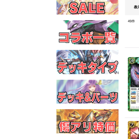
表
49
件