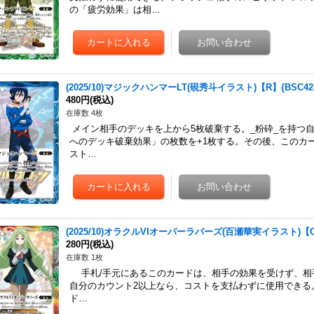
の「疲労効果」は相…
(2025/10)マジックハンマーLT(硯秀斗イラスト)【R】{BSC42
480円
(税込)
在庫数 4枚
メイン相手のデッキを上から5枚破棄する。_粉砕_を持つ
へのデッキ破棄効果」の枚数を+1枚する。その後、このカ
スト…
(2025/10)オラクルVIオーバーラバーズ(百瀬華実イラスト)【CP
280円
(税込)
在庫数 1枚
手札/手元にあるこのカードは、相手の効果を受けず、相
自分のカウント2以上なら、コストを支払わずに使用できる。_
ド…