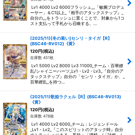
Lv1 4000 Lv2 6000フラッシュ__「敏腕プロデュ
ーサー」＆C1以上_『相手のアタックステップ』_
自分の__をトラッシュに置くことで、対象から1コ
スト支払って手札から召喚する。…
(2025/11)[冬の装い]センリ・タイガ【R】
{BSC46-RV012}《黄》
120
円
(税込)
在庫数 451枚
Lv1 5000 Lv2 8000 Lv3 11000_チーム：百華繚
乱/シャイニーハーツ_Lv1・Lv2・Lv3_『自分のア
タックステップ』自分の「センリ・タイガ」か、_
百華繚乱_を持つ…
(2025/11)歌姫ラクェル【R】{BSC46-RV013}
《黄》
120
円
(税込)
在庫数 478枚
Lv1 4000 Lv2 6000_チーム：レジェンドール
_Lv1・Lv2_『このスピリットのアタック時』自分
のトラッシュにある、系統：「漂精」/「詩姫」/