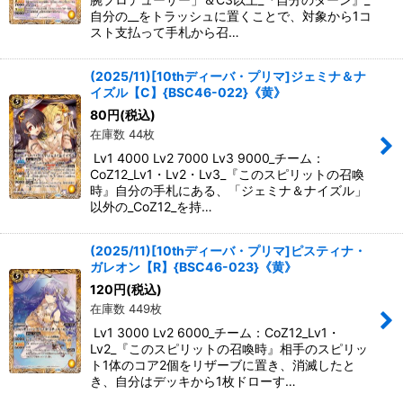
自分の__をトラッシュに置くことで、対象から1コ
スト支払って手札から召…
(2025/11)[10thディーバ・プリマ]ジェミナ＆ナ
イズル【C】{BSC46-022}《黄》
80
円
(税込)
在庫数 44枚
Lv1 4000 Lv2 7000 Lv3 9000_チーム：
CoZ12_Lv1・Lv2・Lv3_『このスピリットの召喚
時』自分の手札にある、「ジェミナ＆ナイズル」
以外の_CoZ12_を持…
(2025/11)[10thディーバ・プリマ]ピスティナ・
ガレオン【R】{BSC46-023}《黄》
120
円
(税込)
在庫数 449枚
Lv1 3000 Lv2 6000_チーム：CoZ12_Lv1・
Lv2_『このスピリットの召喚時』相手のスピリッ
ト1体のコア2個をリザーブに置き、消滅したと
き、自分はデッキから1枚ドローす…