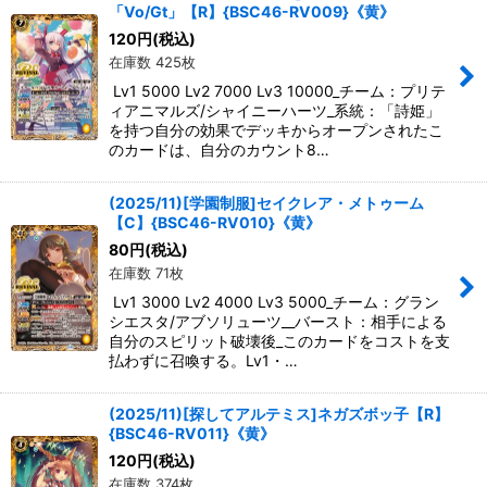
「Vo/Gt」【R】{BSC46-RV009}《黄》
120
円
(税込)
在庫数 425枚
Lv1 5000 Lv2 7000 Lv3 10000_チーム：プリテ
ィアニマルズ/シャイニーハーツ_系統：「詩姫」
を持つ自分の効果でデッキからオープンされたこ
のカードは、自分のカウント8…
(2025/11)[学園制服]セイクレア・メトゥーム
【C】{BSC46-RV010}《黄》
80
円
(税込)
在庫数 71枚
Lv1 3000 Lv2 4000 Lv3 5000_チーム：グラン
シエスタ/アブソリューツ__バースト：相手による
自分のスピリット破壊後_このカードをコストを支
払わずに召喚する。Lv1・…
(2025/11)[探してアルテミス]ネガズボッ子【R】
{BSC46-RV011}《黄》
120
円
(税込)
在庫数 374枚