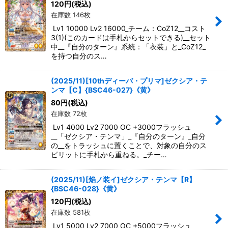
120
円
(税込)
在庫数 146枚
Lv1 10000 Lv2 16000_チーム：CoZ12__コスト
3(1)(このカードは手札からセットできる)__セット
中__『自分のターン』系統：「衣装」と_CoZ12_
を持つ自分のス…
(2025/11)[10thディーバ・プリマ]ゼクシア・テ
ンマ【C】{BSC46-027}《黄》
80
円
(税込)
在庫数 72枚
Lv1 4000 Lv2 7000 OC +3000フラッシュ
__「ゼクシア・テンマ」_『自分のターン』_自分
の__をトラッシュに置くことで、対象の自分のス
ピリットに手札から重ねる。_チー…
(2025/11)[焔ノ装イ]ゼクシア・テンマ【R】
{BSC46-028}《黄》
120
円
(税込)
在庫数 581枚
Lv1 5000 Lv2 7000 OC +5000フラッシュ