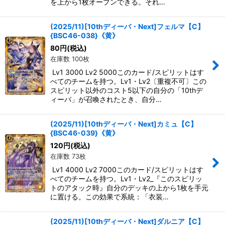
を上から1枚オープンできる。それ…
(2025/11)[10thディーバ・Next]フェルマ【C】
{BSC46-038}《黄》
80
円
(税込)
在庫数 100枚
Lv1 3000 Lv2 5000このカード/スピリットはす
べてのチームを持つ。Lv1・Lv2〔重複不可〕この
スピリット以外のコスト5以下の自分の「10thデ
ィーバ」が召喚されたとき、自分…
(2025/11)[10thディーバ・Next]カミュ【C】
{BSC46-039}《黄》
120
円
(税込)
在庫数 73枚
Lv1 4000 Lv2 7000このカード/スピリットはす
べてのチームを持つ。Lv1・Lv2_『このスピリッ
トのアタック時』自分のデッキの上から1枚を手元
に置ける。この効果で系統：「衣装…
(2025/11)[10thディーバ・Next]ダルニア【C】