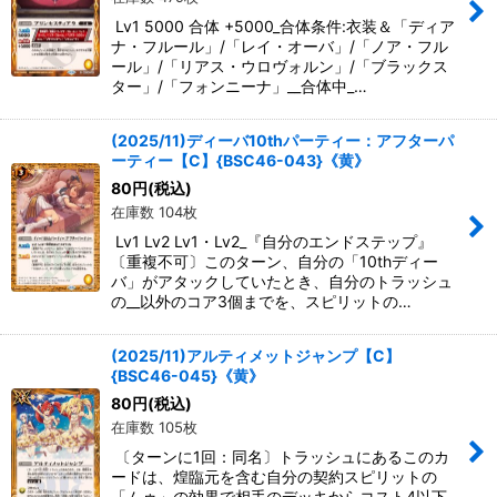
Lv1 5000 合体 +5000_合体条件:衣装＆「ディア
ナ・フルール」/「レイ・オーバ」/「ノア・フル
ール」/「リアス・ウロヴォルン」/「ブラックス
ター」/「フォンニーナ」__合体中_…
(2025/11)ディーバ10thパーティー：アフターパ
ーティー【C】{BSC46-043}《黄》
80
円
(税込)
在庫数 104枚
Lv1 Lv2 Lv1・Lv2_『自分のエンドステップ』
〔重複不可〕このターン、自分の「10thディー
バ」がアタックしていたとき、自分のトラッシュ
の__以外のコア3個までを、スピリットの…
(2025/11)アルティメットジャンプ【C】
{BSC46-045}《黄》
80
円
(税込)
在庫数 105枚
〔ターンに1回：同名〕トラッシュにあるこのカ
ードは、煌臨元を含む自分の契約スピリットの
「ムゥ」の効果で相手のデッキからコスト4以下