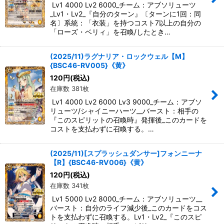
Lv1 4000 Lv2 6000_チーム：アブソリューツ
_Lv1・Lv2_『自分のターン』〔ターンに1回：同
名〕系統：「衣装」を持つコスト7以上の自分の
「ローズ・ベリィ」を召喚/したとき…
(2025/11)ラグナリア・ロックウェル【M】
{BSC46-RV005}《黄》
120
円
(税込)
在庫数 381枚
Lv1 4000 Lv2 6000 Lv3 9000_チーム：アブソ
リューツ/シャイニーハーツ__バースト：相手の
『このスピリットの召喚時』発揮後_このカードを
コストを支払わずに召喚する。…
(2025/11)[スプラッシュダンサー]フォンニーナ
【R】{BSC46-RV006}《黄》
120
円
(税込)
在庫数 341枚
Lv1 5000 Lv2 8000_チーム：アブソリューツ__
バースト：自分のライフ減少後_このカードをコス
トを支払わずに召喚する。Lv1・Lv2_『このスピ