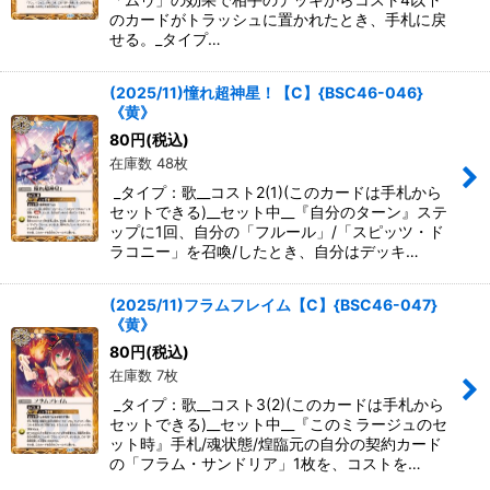
のカードがトラッシュに置かれたとき、手札に戻
せる。_タイプ…
(2025/11)憧れ超神星！【C】{BSC46-046}
《黄》
80
円
(税込)
在庫数 48枚
_タイプ：歌__コスト2(1)(このカードは手札から
セットできる)__セット中__『自分のターン』ステ
ップに1回、自分の「フルール」/「スピッツ・ド
ラコニー」を召喚/したとき、自分はデッキ…
(2025/11)フラムフレイム【C】{BSC46-047}
《黄》
80
円
(税込)
在庫数 7枚
_タイプ：歌__コスト3(2)(このカードは手札から
セットできる)__セット中__『このミラージュのセ
ット時』手札/魂状態/煌臨元の自分の契約カード
の「フラム・サンドリア」1枚を、コストを…