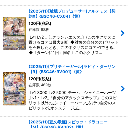
(2025/11)[敏腕プロデューサー]アルテミス【契
約X】{BSC46-CX04}《黄》
120
円
(税込)
在庫数 98枚
Lv1 Lv2 _〔_グランシエスタ_〕(このネクサスに
置けるコアは最大6個)_◆対象の自分のスピリット
を召喚したとき、このネクサスにコア+1できる。
◆〔ターンに1回：同名〕このネクサス…
(2025/11)[プリティーガール]ラビィ・ダーリン
【R】{BSC46-RV001}《黄》
120
円
(税込)
在庫数 469枚
Lv1 3000 Lv2 5000_チーム：シャイニーハーツ
_Lv1・Lv2_『自分のアタックステップ』このスピ
リット以外の_シャイニーハーツ_を持つ自分のス
ピリットが_オンステージ_/_…
(2025/11)[星の歌姫]スピッツ・ドラコニー
【M】{BSC46-RV002}《黄》