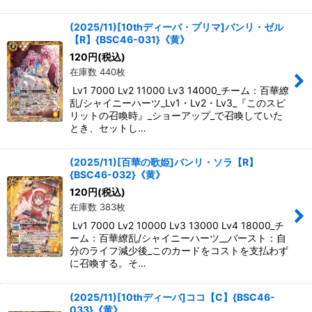
(2025/11)[10thディーバ・プリマ]バンリ・ゼル
【R】{BSC46-031}《黄》
120
円
(税込)
在庫数 440枚
Lv1 7000 Lv2 11000 Lv3 14000_チーム：百華繚
乱/シャイニーハーツ_Lv1・Lv2・Lv3_『このスピ
リットの召喚時』_ショーアップ_で召喚していた
とき、セットし…
(2025/11)[百華の歌姫]バンリ・ソラ【R】
{BSC46-032}《黄》
120
円
(税込)
在庫数 383枚
Lv1 7000 Lv2 10000 Lv3 13000 Lv4 18000_チ
ーム：百華繚乱/シャイニーハーツ__バースト：自
分のライフ減少後_このカードをコストを支払わず
に召喚する。そ…
(2025/11)[10thディーバ]ココ【C】{BSC46-
033}《黄》