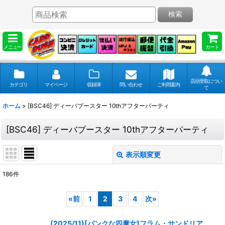
検索
メニュー
カート
店頭受取につい
カテゴリ
マイページ
収録弾
問い合わせ
ご利用案内
て
ホーム
>
[BSC46] ディーバブースター 10thアフターパーティ
[BSC46] ディーバブースター 10thアフターパーティ
表示順変更
閉じる
186
件
表示数
:
«
前
1
2
3
4
次
»
並び順
:
(2025/11)[パンクな四魔女]フラム・サンドリア