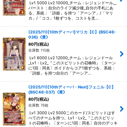
Lv1 5000 Lv2 10000_チーム：レジェンドール__
バースト：自分のライフ減少後_自分の手札にあ
る、系統：「詩姫」を持つ「アーシア」/「マリ
カ」/「ココ」1枚ずつを、コストを支…
(2025/11)[10thディーバ]マリカ【C】{BSC46-
036}《黄》
80
円
(税込)
在庫数 115枚
Lv1 6000 Lv2 12000_チーム：レジェンドール
_Lv1・Lv2_『このスピリットの召喚時』〔ターン
に1回：同名〕ボイドからコア1個ずつを、系統：
「詩姫」を持つ自分の「アーシア…
(2025/11)[10thディーバ・Next]フェニル【C】
{BSC46-037}《黄》
80
円
(税込)
在庫数 76枚
Lv1 3000 Lv2 5000このカード/スピリットはす
べてのチームを持つ。Lv1・Lv2_『このスピリッ
トの召喚時』〔ターンに1回：同名〕自分のデッキ