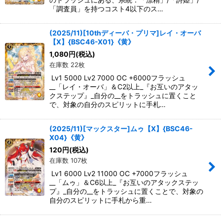
「調査員」を持つコスト4以下のス…
(2025/11)[10thディーバ・プリマ]レイ・オーバ
【X】{BSC46-X01}《黄》
1,080
円
(税込)
在庫数 22枚
Lv1 5000 Lv2 7000 OC +6000フラッシュ
__「レイ・オーバ」＆C2以上_『お互いのアタッ
クステップ』_自分の__をトラッシュに置くこと
で、対象の自分のスピリットに手札…
(2025/11)[マックスター]ムゥ【X】{BSC46-
X04}《黄》
120
円
(税込)
在庫数 107枚
Lv1 6000 Lv2 11000 OC +7000フラッシュ
__「ムゥ」＆C6以上_『お互いのアタックステッ
プ』_自分の__をトラッシュに置くことで、対象の
自分のスピリットに手札から重…