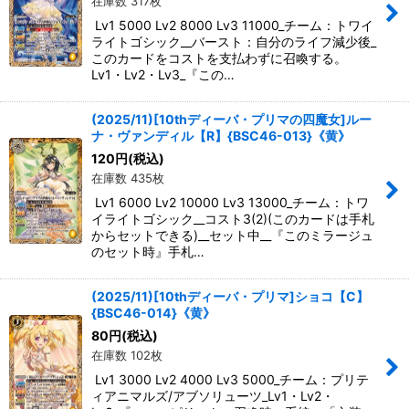
在庫数 317枚
Lv1 5000 Lv2 8000 Lv3 11000_チーム：トワイ
ライトゴシック__バースト：自分のライフ減少後_
このカードをコストを支払わずに召喚する。
Lv1・Lv2・Lv3_『この…
(2025/11)[10thディーバ・プリマの四魔女]ルー
ナ・ヴァンディル【R】{BSC46-013}《黄》
120
円
(税込)
在庫数 435枚
Lv1 6000 Lv2 10000 Lv3 13000_チーム：トワ
イライトゴシック__コスト3(2)(このカードは手札
からセットできる)__セット中__『このミラージュ
のセット時』手札…
(2025/11)[10thディーバ・プリマ]ショコ【C】
{BSC46-014}《黄》
80
円
(税込)
在庫数 102枚
Lv1 3000 Lv2 4000 Lv3 5000_チーム：プリテ
ィアニマルズ/アブソリューツ_Lv1・Lv2・