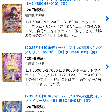
【M】{BSC46-010}《黄》
絞り込む
120
円
(税込)
在庫数 158枚
Lv1 6000 Lv2 12000 OC +6000フラッシュ
__「フラム・サンドリア」＆C4以上_『自分のタ
ーン』_自分の__をトラッシュに置くことで、対象
の自分のスピリットに手札から…
(2025/11)[10thディーバ・プリマの四魔女]マグ
ノリリア・マイザー【R】{BSC46-011}《黄》
120
円
(税込)
在庫数 246枚
Lv1 5000 Lv2 7000 Lv3 9000_チーム：トワイ
ライトゴシック_Lv1・Lv2・Lv3_『このスピリッ
トの召喚/アタック時』自分はデッキの下から1枚
ドローできる。その後…
(2025/11)[10thディーバ・プリマの四魔女]イル
マ・イマージュ【R】{BSC46-012}《黄》
120
円
(税込)