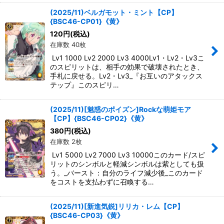
(2025/11)ベルガモット・ミント【CP】
{BSC46-CP01}《黄》
120
円
(税込)
在庫数 40枚
Lv1 1000 Lv2 2000 Lv3 4000Lv1・Lv2・Lv3こ
のスピリットは、相手の効果で破壊されたとき、
手札に戻せる。Lv2・Lv3_『お互いのアタックス
テップ』このスピリ…
(2025/11)[魅惑のポイズン]Rockな萌姫モア
【CP】{BSC46-CP02}《黄》
380
円
(税込)
在庫数 2枚
Lv1 5000 Lv2 7000 Lv3 10000このカード/スピ
リットのシンボルと軽減シンボルは紫としても扱
う。_バースト：自分のライフ減少後_このカード
をコストを支払わずに召喚する…
(2025/11)[新進気鋭]リリカ・レム【CP】
{BSC46-CP03}《黄》