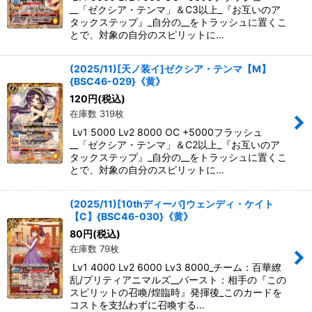
__「ゼクシア・テンマ」＆C3以上_『お互いのア
タックステップ』_自分の__をトラッシュに置くこ
とで、対象の自分のスピリットに…
(2025/11)[天ノ装イ]ゼクシア・テンマ【M】
{BSC46-029}《黄》
120
円
(税込)
在庫数 319枚
Lv1 5000 Lv2 8000 OC +5000フラッシュ
__「ゼクシア・テンマ」＆C2以上_『お互いのア
タックステップ』_自分の__をトラッシュに置くこ
とで、対象の自分のスピリットに…
(2025/11)[10thディーバ]ウェンディ・ケイト
【C】{BSC46-030}《黄》
80
円
(税込)
在庫数 79枚
Lv1 4000 Lv2 6000 Lv3 8000_チーム：百華繚
乱/プリティアニマルズ__バースト：相手の『この
スピリットの召喚/煌臨時』発揮後_このカードを
コストを支払わずに召喚する…