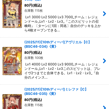
80
円
(税込)
在庫数 115枚
Lv1 3000 Lv2 5000 Lv3 7000_チーム：レジェ
ンドール_Lv1・Lv2・Lv3_『このスピリットの召
喚時』〔ターンに1回：同名〕自分のデッキを上か
ら4枚オープンできる…
(2025/11)[10thディーバ]アヴリエル【C】
{BSC46-034}《黄》
80
円
(税込)
在庫数 100枚
Lv1 4000 Lv2 6000 Lv3 9000_チーム：レジェ
ンドール_Lv1・Lv2・Lv3このスピリットは、ブレ
イヴ2つまでと合体できる。Lv1・Lv2・Lv3_『自
分のメインス…
(2025/11)[10thディーバ]ミレファ【C】
{BSC46-035}《黄》
80
円
(税込)
在庫数 115枚