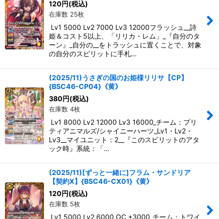
120
円
(税込)
在庫数 25枚
Lv1 5000 Lv2 7000 Lv3 12000フラッシュ__詩
姫＆コスト5以上、「リリカ・レム」_『自分のタ
ーン』_自分の__をトラッシュに置くことで、対象
の自分のスピリットに手札…
(2025/11)うさぎの国のお姫様リリサ【CP】
{BSC46-CP04}《黄》
380
円
(税込)
在庫数 4枚
Lv1 8000 Lv2 12000 Lv3 16000_チーム：プリ
ティアニマルズ/シャイニーハーツ_Lv1・Lv2・
Lv3__マイユニット：2__『このスピリットのアタ
ック時』系統：「…
(2025/11)[ずっと一緒に]フラム・サンドリア
【契約X】{BSC46-CX01}《黄》
120
円
(税込)
在庫数 5枚
Lv1 5000 Lv2 6000 OC +3000_チーム：トワイ