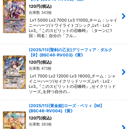
120
円
(税込)
在庫数 343枚
Lv1 5000 Lv2 7000 Lv3 11000_チーム：シャイ
ニーハーツ/トワイライトゴシック_Lv1・Lv2・
Lv3_『このスピリットの召喚時』〔ターンに1
回：同名〕自分の「フル…
(2025/11)[聖剣の乙女]グリーフィア・ダルク
【R】{BSC46-RV003}《黄》
120
円
(税込)
在庫数 473枚
Lv1 7000 Lv2 12000 Lv3 16000_チーム：シャ
イニーハーツ/セイクリッドソーズ_Lv1・Lv2・
Lv3_『このスピリットの召喚時』_セイクリッド
ソーズ_を持つ自分の…
(2025/11)[黄金姫]ローズ・ベリィ【M】
{BSC46-RV004}《黄》
120
円
(税込)
在庫数 383枚