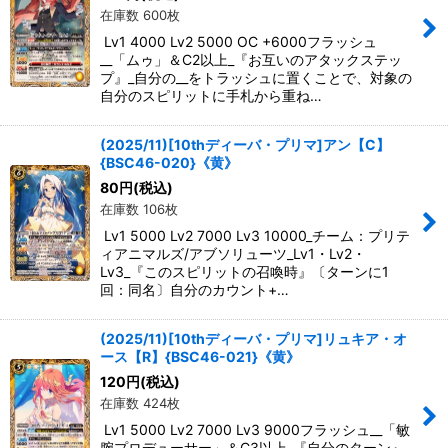
在庫数 600枚
Lv1 4000 Lv2 5000 OC +6000フラッシュ
__「ムゥ」＆C2以上_『お互いのアタックステッ
プ』_自分の__をトラッシュに置くことで、対象の
自分のスピリットに手札から重ね…
(2025/11)[10thディーバ・プリマ]アン【C】
{BSC46-020}《黄》
80
円
(税込)
在庫数 106枚
Lv1 5000 Lv2 7000 Lv3 10000_チーム：プリテ
ィアニマルズ/アブソリューツ_Lv1・Lv2・
Lv3_『このスピリットの召喚時』〔ターンに1
回：同名〕自分のカウント+…
(2025/11)[10thディーバ・プリマ]リュキア・オ
ース【R】{BSC46-021}《黄》
120
円
(税込)
在庫数 424枚
Lv1 5000 Lv2 7000 Lv3 9000フラッシュ__「敏
腕プロデューサー」＆C3以上_『自分のターン』_