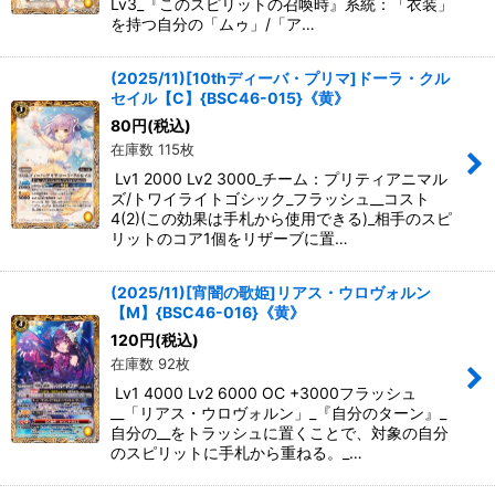
Lv3_『このスピリットの召喚時』系統：「衣装」
を持つ自分の「ムゥ」/「ア…
(2025/11)[10thディーバ・プリマ]ドーラ・クル
セイル【C】{BSC46-015}《黄》
80
円
(税込)
在庫数 115枚
Lv1 2000 Lv2 3000_チーム：プリティアニマル
ズ/トワイライトゴシック_フラッシュ__コスト
4(2)(この効果は手札から使用できる)_相手のスピ
リットのコア1個をリザーブに置…
(2025/11)[宵闇の歌姫]リアス・ウロヴォルン
【M】{BSC46-016}《黄》
120
円
(税込)
在庫数 92枚
Lv1 4000 Lv2 6000 OC +3000フラッシュ
__「リアス・ウロヴォルン」_『自分のターン』_
自分の__をトラッシュに置くことで、対象の自分
のスピリットに手札から重ねる。_…