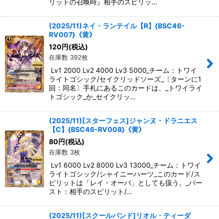
リットの召喚時』相手のスピリッ…
(2025/11)ネイ・ランテイル【R】{BSC46-
RV007}《黄》
120
円
(税込)
在庫数 392枚
Lv1 2000 Lv2 4000 Lv3 5000_チーム：トワイ
ライトゴシック/セイクリッドソーズ_〔ターンに1
回：同名〕手札にあるこのカードは、_トワイライ
トゴシック_か_セイクリッ…
(2025/11)[スターフェス]ジャンヌ・ドラニエス
【C】{BSC46-RV008}《黄》
80
円
(税込)
在庫数 3枚
Lv1 6000 Lv2 8000 Lv3 13000_チーム：トワイ
ライトゴシック/シャイニーハーツ_このカード/ス
ピリットは「レイ・オーバ」としても扱う。_バー
スト：相手のスピリット/…
(2025/11)[スクールバンド]リオル・ティーダ