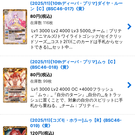
(2025/11)[10thディーバ・プリマ]ダイヤ・ルー
ン【C】{BSC46-017}《黄》
80
円
(税込)
在庫数 116枚
Lv1 3000 Lv2 4000 Lv3 5000_チーム：プリテ
ィアニマルズ/トワイライトゴシック/セイクリッ
ドソーズ__コスト2(1)(このカードは手札からセッ
トできる)__セット中…
(2025/11)[10thディーバ・プリマ]ムゥ【C】
{BSC46-018}《黄》
80
円
(税込)
在庫数 99枚
Lv1 3000 Lv2 4000 OC +4000フラッシュ
__「ムゥ」_『自分のターン』_自分の__をトラッ
シュに置くことで、対象の自分のスピリットに手
札から重ねる。_チーム：プリティ…
(2025/11)[コズモ・ホラー]ムゥ【R】{BSC46-
019}《黄》
120
円
(税込)