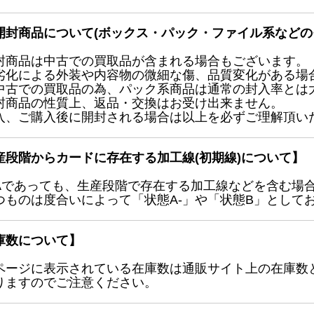
開封商品について(ボックス・パック・ファイル系などの
封商品は中古での買取品が含まれる場合もございます。
劣化による外装や内容物の微細な傷、品質変化がある場
中古での買取品の為、パック系商品は通常の封入率とは
封商品の性質上、返品・交換はお受け出来ません。
入、ご購入後に開封される場合は以上を必ずご理解頂い
産段階からカードに存在する加工線(初期線)について】
Aであっても、生産段階で存在する加工線などを含む場
つものは度合いによって「状態A-」や「状態B」として
庫数について】
ページに表示されている在庫数は通販サイト上の在庫数
りますのでご注意ください。