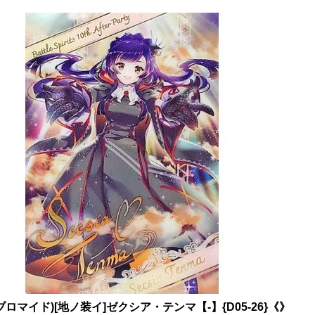
)(ブロマイド)[地ノ装イ]ゼクシア・テンマ【-】{D05-26}《》