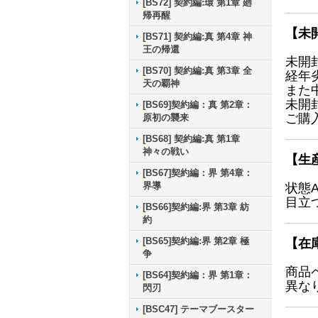
[BS72] 契約編:環 第1章 廻
帰再醒
【未
[BS71] 契約編:真 第4章 神
王の帰還
未開
[BS70] 契約編:真 第3章 全
経年
天の覇神
また
未開
[BS69]契約編：真 第2章：
ご購
原初の襲来
[BS68] 契約編:真 第1章
神々の戦い
【生
[BS67]契約編：界 第4章：
界導
状態
目立
[BS66]契約編:界 第3章 紡
約
[BS65]契約編:界 第2章 極
【在
争
商品
[BS64]契約編：界 第1章：
異な
閃刃
[BSC47] テーマブースター