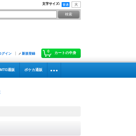
文字サイズ
:
0
カートの中身
ログイン
新規登録
MTG通販
ポケカ通販