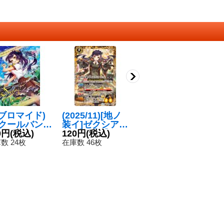
)(ブロマイド)
(2025/11)[地ノ
(2025/11)[焔ノ
(2
スクールバン
装イ]ゼクシア・
装イ]ゼクシア・
装
]ゼクシア・テ
0円
(税込)
テンマ【X】{B
120円
(税込)
テンマ【R】{B
120円
(税込)
テ
1
マ「Key」
SC46-X05}
SC46-028}
SC
数 24枚
在庫数 46枚
在庫数 581枚
在
】{D07-26}
《黄》
《黄》
《
》