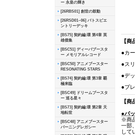
ー 永皇の輝き
[26RBS01] 創世の鼓動
[26RSD01~06] バトスピエ
ントリーデッキ
[BS75] 契約編:環 第4章 英
雄傑集
【商
[BSC51] ディーバブースタ
●カ
ー メモリアルレコード
●ス
[BSC50] アニメブースター
RESONATING STARS
●デ
[BS74] 契約編:環 第3章 覇
極来臨
●プ
[BSC49] ドリームブースタ
ー 巡る星々
【商
[BS73] 契約編:環 第2章 天
地転世
●パ
※商
[BSC48] アニメブースター
一部
バーニングレガシー
して