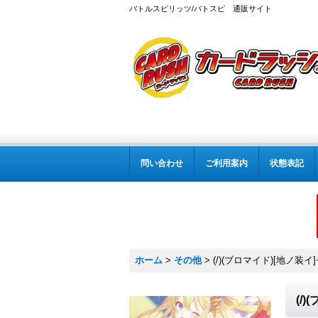
バトルスピリッツ/バトスピ 通販サイト
問い合わせ
ご利用案内
状態表記
ホーム
>
その他
>
(/)(ブロマイド)[地ノ装イ
(/