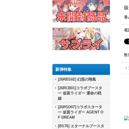
販
重
在
数
新弾特集
[26RBS02] 幻惑の翔風
[26RCB01]コラボブースタ
ー 仮面ライダー 運命の戦
線
[26RSD07]コラボスタータ
ー 仮面ライダー AGENT O
F DREAM
[BS76] エターナルブースタ