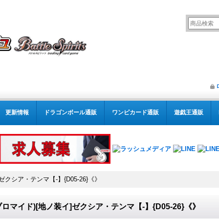
更新情報
ドラゴンボール通販
ワンピカード通販
遊戯王通販
]ゼクシア・テンマ【-】{D05-26}《》
)(ブロマイド)[地ノ装イ]ゼクシア・テンマ【-】{D05-26}《》