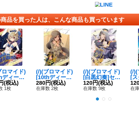
の商品を買った人は、こんな商品も買っています
(ブロマイド)
(/)(ブロマイド)
(/)(ブロマイド)
(/
0thディーバ]
[10thディーバ]
[白黒幻奏]セイ
[
ックスター
円
(税込)
セイクレア・メ
280円
(税込)
クレア・メトゥ
120円
(税込)
ド
12
{D03-31}
トゥーム【-】
ーム【-】{D01-
ン
 1枚
在庫数 2枚
在庫数 9枚
在庫
{D03-23}《》
21}《》
【-
《