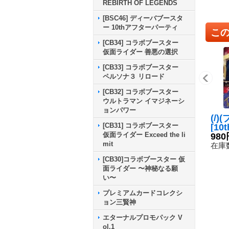
REBIRTH OF LEGENDS
[BSC46] ディーバブースタ
ー 10thアフターパーティ
こ
[CB34] コラボブースター
仮面ライダー 善悪の選択
[CB33] コラボブースター
ペルソナ３ リロード
[CB32] コラボブースター
ウルトラマン イマジネーシ
ョンパワー
(/)
[CB31] コラボブースター
[1
仮面ライダー Exceed the li
トリ
980
mit
【-】
在庫数
《》
[CB30]コラボブースター 仮
面ライダー 〜神秘なる願
い〜
プレミアムカードコレクシ
ョン三賢神
エターナルプロモパック V
ol.1