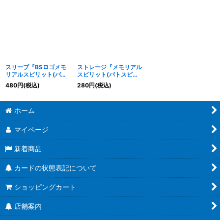
{BSC45-099}《白》
《白》
スリーブ『BSロゴメモ
ストレージ『メモリアル
リアルスピリット(バト
スピリット(バトスピチ
スピチャンピオンシップ
ャンピオンシップ25_26
480
円
(税込)
280
円
(税込)
25_26スペシャルセッ
スペシャルセット)』
ト)』50枚【-】{-}《サ
【-】{-}《サプライ》
プライ》
ホーム
マイページ
新着商品
カードの状態表記について
ショッピングカート
店舗案内