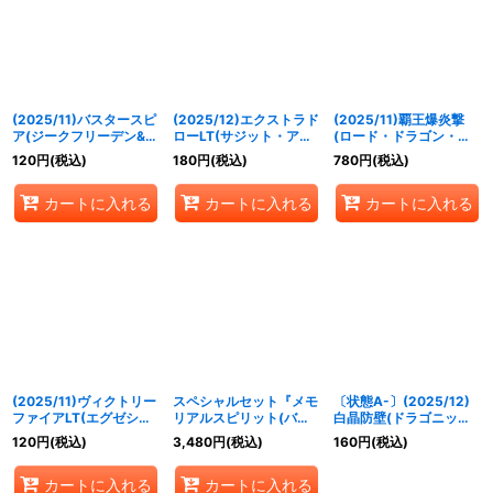
並び順
:
絞り込む
(2025/11)バスタースピ
(2025/12)エクストラド
(2025/11)覇王爆炎撃
ア(ジークフリーデン&シ
ローLT(サジット・アポ
(ロード・ドラゴン・バ
ャイニング・ドラゴン・
ロドラゴン&アルティメ
ゼル&バーニング・ソウ
120
円
(税込)
180
円
(税込)
780
円
(税込)
オーバーレイイラスト)
ット・ムゲンドラゴンイ
ルドラゴンイラスト)
【R】{BSC22-114}
ラスト)【C】{BSC45-
【C】{SD56-RV008}
カートに入れる
カートに入れる
カートに入れる
《赤》
094}《赤》
《赤》
(2025/11)ヴィクトリー
スペシャルセット『メモ
〔状態A-〕(2025/12)
ファイアLT(エグゼシー
リアルスピリット(バト
白晶防壁(ドラゴニッ
ド&ゲイル・フェニック
スピチャンピオンシップ
ク・アーサー&グラン・
120
円
(税込)
3,480
円
(税込)
160
円
(税込)
スイラスト)【R】
25_26スペシャルセッ
ウォーデン・ツヴァイイ
{BSC45-095}《赤》
ト)』【-】{-}《未開封
ラスト)【C】{BS52-
カートに入れる
カートに入れる
BOX》
RV008}《白》