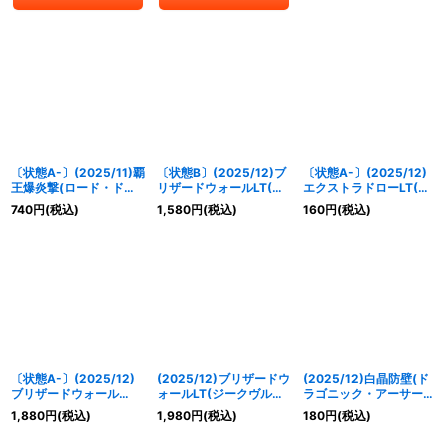
〔状態A-〕(2025/11)覇
〔状態B〕(2025/12)ブ
〔状態A-〕(2025/12)
王爆炎撃(ロード・ドラ
リザードウォールLT(ジ
エクストラドローLT(サ
ゴン・バゼル&バーニン
ークヴルム・ノヴァ&グ
ジット・アポロドラゴン
740
円
(税込)
1,580
円
(税込)
160
円
(税込)
グ・ソウルドラゴンイラ
ラン・サジット・ノヴァ
&アルティメット・ムゲ
スト)【C】{SD56-
イラスト)【R】
ンドラゴンイラスト)
RV008}《赤》
{BSC45-099}《白》
【C】{BSC45-094}
《赤》
〔状態A-〕(2025/12)
(2025/12)ブリザードウ
(2025/12)白晶防壁(ド
ブリザードウォール
ォールLT(ジークヴル
ラゴニック・アーサー&
LT(ジークヴルム・ノヴ
ム・ノヴァ&グラン・サ
グラン・ウォーデン・ツ
1,880
円
(税込)
1,980
円
(税込)
180
円
(税込)
ァ&グラン・サジット・
ジット・ノヴァイラス
ヴァイイラスト)【C】
ノヴァイラスト)【R】
ト)【R】{BSC45-099}
{BS52-RV008}《白》