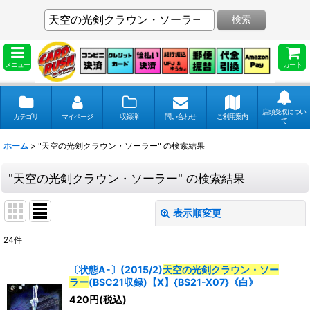
検索
メニュー
カート
店頭受取につい
カテゴリ
マイページ
収録弾
問い合わせ
ご利用案内
て
ホーム
>
"天空の光剣クラウン・ソーラー"
の
検索結果
"天空の光剣クラウン・ソーラー"
の
検索結果
表示順変更
閉じる
24
件
商品検索
:
〔状態A-〕(2015/2)
天空の光剣クラウン・ソー
ラー
(BSC21収録)【X】{BS21-X07}《白》
表示数
:
420
円
(税込)