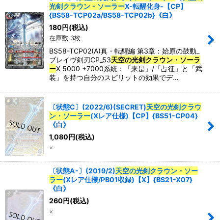
光剣クラウン・ソーラー
X-転醒化身-【CP】
{BS58-TCP02a/BS58-TCP02b}《白》
180
円
(税込)
在庫数 3枚
BS58-TCP02(A)真・転醒編 第3章：始原の鼓動_
ブレイヴ剣刃CP_53
天空の光剣クラウン・ソーラ
ー
X 5000 +7000系統：「来是」/「占征」と「武
装」を持つ自分のスピリットの効果でデ…
〔状態C〕(2022/6)(SECRET)
天空の光剣クラウ
ン・ソーラー
(Xレア仕様)【CP】{BS51-CP04}
《白》
1,080
円
(税込)
×
〔状態A-〕(2019/2)
天空の光剣クラウン・ソー
ラー
(Xレア仕様/PB01収録)【X】{BS21-X07}
《白》
260
円
(税込)
×