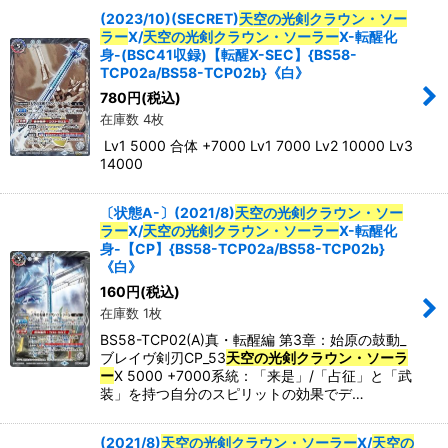
(2023/10)(SECRET)
天空の光剣クラウン・ソー
ラー
X/
天空の光剣クラウン・ソーラー
X-転醒化
身-(BSC41収録)【転醒X-SEC】{BS58-
TCP02a/BS58-TCP02b}《白》
780
円
(税込)
在庫数 4枚
Lv1 5000 合体 +7000 Lv1 7000 Lv2 10000 Lv3
14000
〔状態A-〕(2021/8)
天空の光剣クラウン・ソー
ラー
X/
天空の光剣クラウン・ソーラー
X-転醒化
身-【CP】{BS58-TCP02a/BS58-TCP02b}
《白》
160
円
(税込)
在庫数 1枚
BS58-TCP02(A)真・転醒編 第3章：始原の鼓動_
ブレイヴ剣刃CP_53
天空の光剣クラウン・ソーラ
ー
X 5000 +7000系統：「来是」/「占征」と「武
装」を持つ自分のスピリットの効果でデ…
(2021/8)
天空の光剣クラウン・ソーラー
X/
天空の