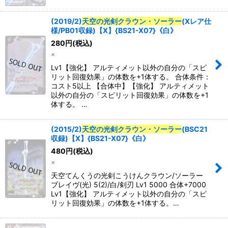
(2019/2)
天空の光剣クラウン・ソーラー
(Xレア仕
様/PB01収録)【X】{BS21-X07}《白》
280
円
(税込)
×
Lv1【強化】 アルティメット以外の自分の「スピ
リット回復効果」の体数を+1体する。 合体条件：
コスト5以上 【合体中】【強化】 アルティメット
以外の自分の「スピリット回復効果」の体数を+1
体する。 …
(2015/2)
天空の光剣クラウン・ソーラー
(BSC21
収録)【X】{BS21-X07}《白》
480
円
(税込)
×
天空てんくうの光剣こうけんクラウン/ソーラー
ブレイヴ(光) 5(2)/白/剣刃 Lv1 5000 合体+7000
Lv1【強化】 アルティメット以外の自分の「スピ
リット回復効果」の体数を+1体する。…