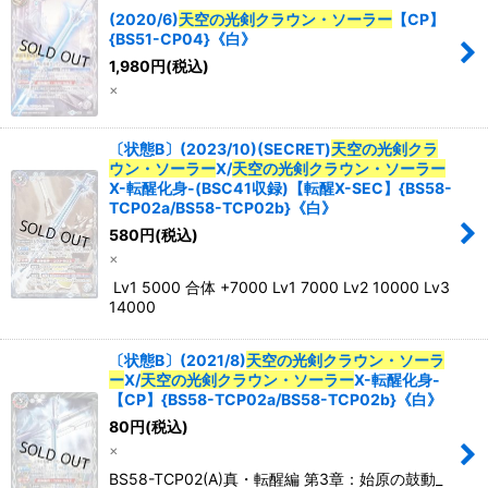
(2020/6)
天空の光剣クラウン・ソーラー
【CP】
{BS51-CP04}《白》
1,980
円
(税込)
×
〔状態B〕(2023/10)(SECRET)
天空の光剣クラ
ウン・ソーラー
X/
天空の光剣クラウン・ソーラー
X-転醒化身-(BSC41収録)【転醒X-SEC】{BS58-
TCP02a/BS58-TCP02b}《白》
580
円
(税込)
×
Lv1 5000 合体 +7000 Lv1 7000 Lv2 10000 Lv3
14000
〔状態B〕(2021/8)
天空の光剣クラウン・ソーラ
ー
X/
天空の光剣クラウン・ソーラー
X-転醒化身-
【CP】{BS58-TCP02a/BS58-TCP02b}《白》
80
円
(税込)
×
BS58-TCP02(A)真・転醒編 第3章：始原の鼓動_