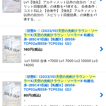
Lv1【強化】 アルティメット以外の自分の「スピ
リット回復効果」の体数を+1体する。 合体条件：
コスト5以上 【合体中】【強化】 アルティメット
以外の自分の「スピリット回復効果」の体数を+1
体する。 …
〔状態A-〕(2023/10)
天空の光剣クラウン・ソー
ラー
X/
天空の光剣クラウン・ソーラー
X-転醒化
身-(BSC41収録)【転醒X】{BS58-
TCP02a/BS58-TCP02b}《白》
160
円
(税込)
×
Lv1 5000 合体 +7000 Lv1 7000 Lv2 10000 Lv3
14000
〔状態B〕(2023/10)
天空の光剣クラウン・ソー
ラー
X/
天空の光剣クラウン・ソーラー
X-転醒化
身-(BSC41収録)【転醒X】{BS58-
TCP02a/BS58-TCP02b}《白》
80
円
(税込)
×