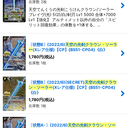
在庫数 2枚
並び順
:
天空てんくうの光剣こうけんクラウン/ソーラー
ブレイヴ(光) 5(2)/白/剣刃 Lv1 5000 合体+7000
Lv1【強化】 アルティメット以外の自分の「スピ
絞り込む
リット回復効果」の体数を+1体する。…
〔状態B〕(2022/6)
天空の光剣クラウン・ソーラ
ー
(Xレア仕様)【CP】{BS51-CP04}《白》
1,780
円
(税込)
在庫数 1枚
〔状態B〕(2022/6)(SECRET)
天空の光剣クラウ
ン・ソーラー
(Xレア仕様)【CP】{BS51-CP04}
《白》
1,780
円
(税込)
在庫数 1枚
〔状態A-〕(2022/6)
天空の光剣クラウン・ソー