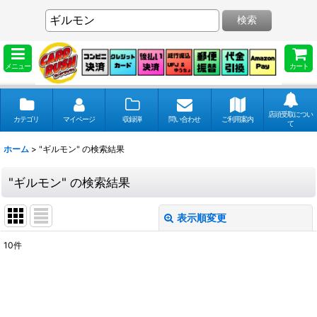
検索
メニュー
カート
店頭受取につい
カテゴリ
マイページ
収録弾
問い合わせ
ご利用案内
て
ホーム
>
"ギルモン"
の
検索結果
"ギルモン"
の
検索結果
表示順変更
閉じる
10
件
商品検索
:
表示数
: