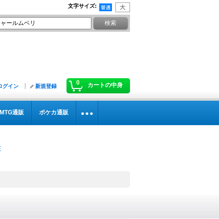
文字サイズ
:
0
カートの中身
ログイン
新規登録
MTG通販
ポケカ通販