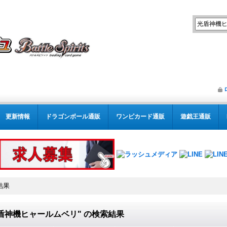
更新情報
ドラゴンボール通販
ワンピカード通販
遊戯王通販
結果
盾神機ヒャールムベリ"
の
検索結果