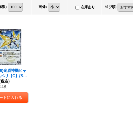
示数
:
画像
:
並び順
:
在庫あり
8)
光盾神機ヒャ
ムベリ
【C】{SD6
3}《白》
(税込)
11枚