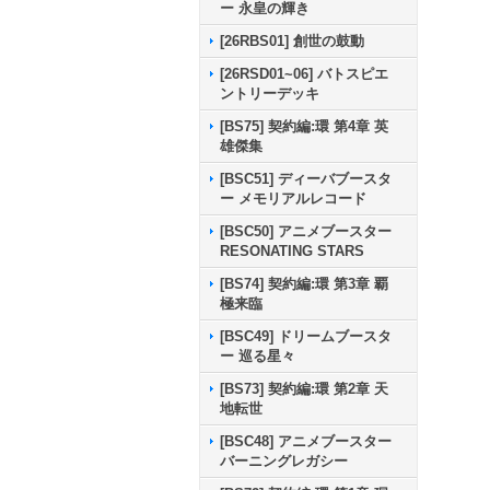
ー 永皇の輝き
[26RBS01] 創世の鼓動
[26RSD01~06] バトスピエ
ントリーデッキ
[BS75] 契約編:環 第4章 英
雄傑集
[BSC51] ディーバブースタ
ー メモリアルレコード
[BSC50] アニメブースター
RESONATING STARS
[BS74] 契約編:環 第3章 覇
極来臨
[BSC49] ドリームブースタ
ー 巡る星々
[BS73] 契約編:環 第2章 天
地転世
[BSC48] アニメブースター
バーニングレガシー