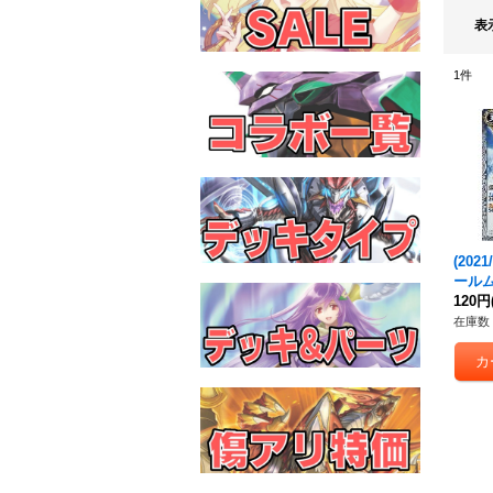
表
1
件
(2021/
ール
1-00
120円
在庫数 