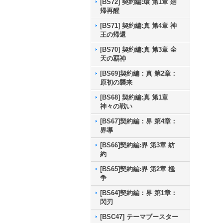
[BS72] 契約編:環 第1章 廻
帰再醒
[BS71] 契約編:真 第4章 神
王の帰還
[BS70] 契約編:真 第3章 全
天の覇神
[BS69]契約編：真 第2章：
原初の襲来
[BS68] 契約編:真 第1章
神々の戦い
[BS67]契約編：界 第4章：
界導
[BS66]契約編:界 第3章 紡
約
[BS65]契約編:界 第2章 極
争
[BS64]契約編：界 第1章：
閃刃
[BSC47] テーマブースター