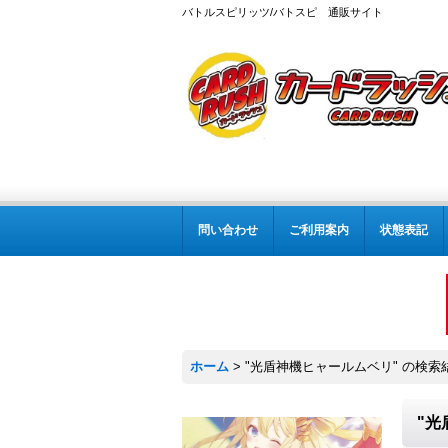
バトルスピリッツ/バトスピ 通販サイト
問い合わせ
ご利用案内
状態表記
ホーム
>
"光盾神機ヒャールムベリ"
の
検索
"光