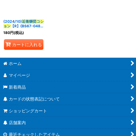
並び順
:
(2024/10)
近衛獅団コシ
絞り込む
ョン
【R】{BS67-048}
《青》
180
円
(税込)
カートに入れる
ホーム
マイページ
新着商品
カードの状態表記について
ショッピングカート
店舗案内
最近チェックしたアイテム