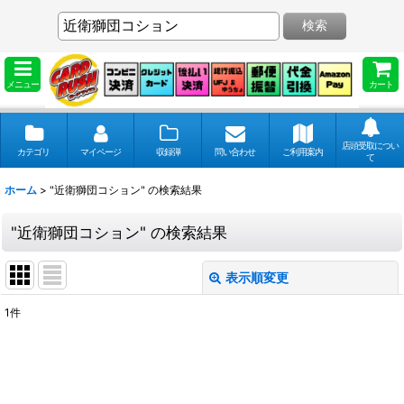
検索
メニュー
カート
店頭受取につい
カテゴリ
マイページ
収録弾
問い合わせ
ご利用案内
て
ホーム
>
"近衛獅団コション"
の
検索結果
"近衛獅団コション"
の
検索結果
表示順変更
閉じる
1
件
商品検索
:
表示数
: