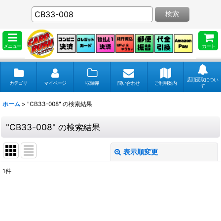
検索
メニュー
カート
店頭受取につい
カテゴリ
マイページ
収録弾
問い合わせ
ご利用案内
て
ホーム
>
"CB33-008"
の
検索結果
"CB33-008"
の
検索結果
表示順変更
閉じる
1
件
商品検索
:
表示数
: