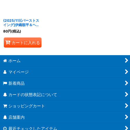
並び順
:
(2025/11)[バーストス
絞り込む
イング]伊織順平＆ヘル
メス【R】{
CB33-008
}
80
円
(税込)
《多》
カートに入れる
ホーム
マイページ
新着商品
カードの状態表記について
ショッピングカート
店舗案内
最近チェックしたアイテム