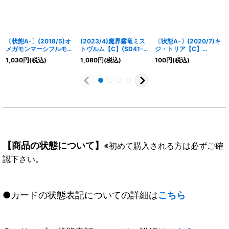
〔状態A-〕(2018/5)オ
(2023/4)魔界霧竜ミス
〔状態A-〕(2020/7)キ
メガモンマーシフルモー
トヴルム【C】{SD41-
ジ・トリア【C】
ド【X】{SD45-X01}
002}《紫》
{SD56-RV005}《白》
1,030
円
(税込)
1,080
円
(税込)
100
円
(税込)
《多》
【商品の状態について】
※初めて購入される方は必ずご確
認下さい。
●カードの状態表記についての詳細は
こちら