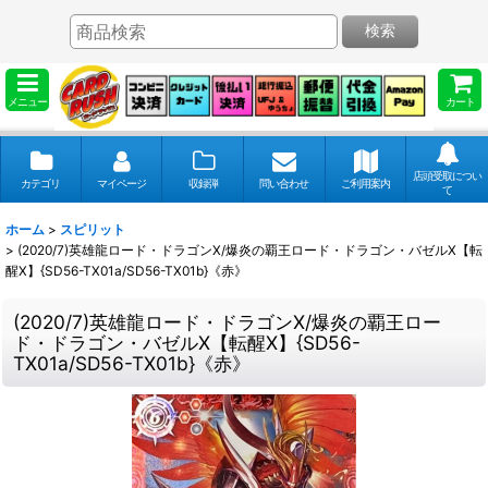
検索
メニュー
カート
店頭受取につい
カテゴリ
マイページ
収録弾
問い合わせ
ご利用案内
て
ホーム
>
スピリット
>
(2020/7)英雄龍ロード・ドラゴンX/爆炎の覇王ロード・ドラゴン・バゼルX【転
醒X】{SD56-TX01a/SD56-TX01b}《赤》
(2020/7)英雄龍ロード・ドラゴンX/爆炎の覇王ロー
ド・ドラゴン・バゼルX【転醒X】{SD56-
TX01a/SD56-TX01b}《赤》