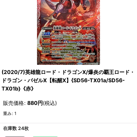
(2020/7)英雄龍ロード・ドラゴンX/爆炎の覇王ロード・
ドラゴン・バゼルX【転醒X】{SD56-TX01a/SD56-
TX01b}《赤》
販売価格
:
880
円
(税込)
重み
:
1
在庫数 24枚