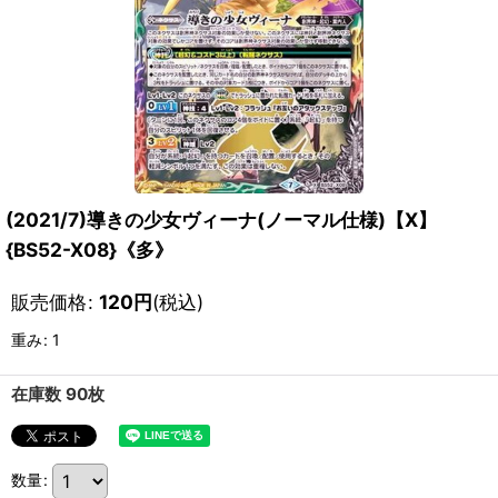
(2021/7)導きの少女ヴィーナ(ノーマル仕様)【X】
{BS52-X08}《多》
販売価格
:
120
円
(税込)
重み
:
1
在庫数 90枚
数量
: