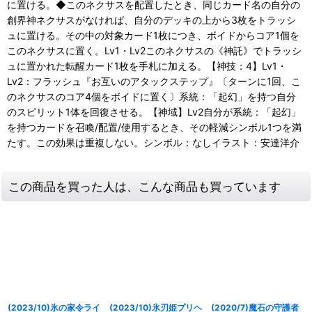
に置ける。◆このネクサスを配置したとき、同じカード名の自分の
創界神ネクサスがなければ、自分のデッキの上から3枚をトラッシ
ュに置ける。その中の対象カード1枚につき、ボイドからコア1個を
このネクサスに置く。Lv1・Lv2このネクサスの《神託》でトラッシ
ュに置かれた転醒カード1枚を手札に加える。【神技：4】Lv1・
Lv2：フラッシュ『お互いのアタックステップ』〔ターンに1回、こ
のネクサスのコア4個をボイドに置く〕系統：「起幻」を持つ自分
のスピリット1体を回復させる。【神域】Lv2自分が系統：「起幻」
を持つカードを召喚/配置/使用するとき、その軽減シンボル1つを満
たす。この効果は重複しない。シンボル：なしイラスト：安達洋介
この商品を買った人は、こんな商品も買っています
(2023/10)氷の家令ライ
(2023/10)氷刃姫プリヘ
(2020/7)魔石の守護者