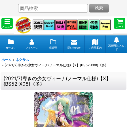
検索
メニュー
カート
店頭受取につい
カテゴリ
マイページ
収録弾
問い合わせ
ご利用案内
て
ホーム
>
ネクサス
>
(2021/7)導きの少女ヴィーナ(ノーマル仕様)【X】{BS52-X08}《多》
(2021/7)導きの少女ヴィーナ(ノーマル仕様)【X】
{BS52-X08}《多》