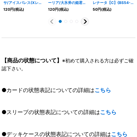
サ/アイスパレス(Xレア
ーリア/大氷斧の姫君プ
レナータ【C】{BS54-
仕様/BSC41収録)【転醒
リヘーリア(Xレア仕
033}《白》
120
円
(税込)
120
円
(税込)
50
円
(税込)
R】{BS55-
様/BSC41収録)【転醒
040a/BS55-040b}
R】{BS55-
《白》
044a/BS55-044b}
《白》
【商品の状態について】
※初めて購入される方は必ずご確
認下さい。
●カードの状態表記についての詳細は
こちら
●スリーブの状態表記についての詳細は
こちら
●デッキケースの状態表記についての詳細は
こちら