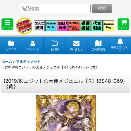
検索
メニュー
カート
店頭受取につい
カテゴリ
マイページ
収録弾
問い合わせ
ご利用案内
て
ホーム
>
アルティメット
>
(2019/6)エジットの天使メジェエル【R】{BS48-069}《黄》
(2019/6)エジットの天使メジェエル【R】{BS48-069}
《黄》