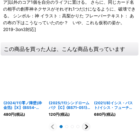
ア]以外のコア1個を自分のライフに置ける。 さらに、同じカード名
の相手の創界神ネクサスがそれぞれ1つだけになるように、破壊でき
る。 シンボル：神 イラスト：高梨かりた フレーバーテキスト： あ
の布の下はこうなっていたのか？ いや、これも仮初の姿か。
2019-3on3対応]
この商品を買った人は、こんな商品も買っています
(2024/11)零ノ障壁(枠
(2025/11)シンドローム
(2021/8)イシス・パス
金箔)【X】{BS54-
バク【C】{BS71-051}
ト/イシス・フューチャ
X09}《多》
《黄》
ー【CP】{BS57-
480
円
(税込)
120
円
(税込)
680
円
(税込)
TCP09a/BS57-
TCP09b}《黄》