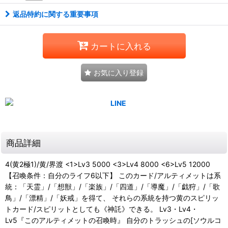
返品特約に関する重要事項
カートに入れる
お気に入り登録
商品詳細
4(黄2極1)/黄/界渡 <1>Lv3 5000 <3>Lv4 8000 <6>Lv5 12000
【召喚条件：自分のライフ6以下】 このカード/アルティメットは系
統：「天霊」/「想獣」/「楽族」/「四道」/「導魔」/「戯狩」/「歌
鳥」/「漂精」/「妖戒」を得て、 それらの系統を持つ黄のスピリッ
トカード/スピリットとしても《神託》できる。 Lv3・Lv4・
Lv5『このアルティメットの召喚時』 自分のトラッシュの[ソウルコ