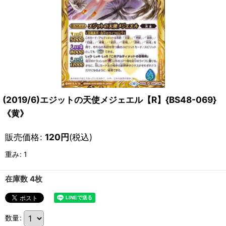
(2019/6)エジットの天使メジェエル【R】{BS48-069}
《黄》
販売価格
:
120
円
(税込)
重み
:
1
在庫数 4枚
数量
: